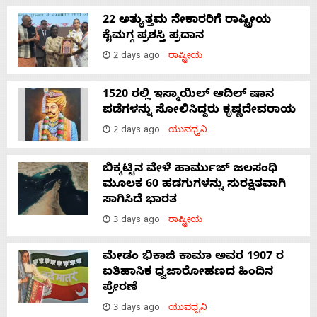
22 ಅತ್ಯುತ್ತಮ ನೇಕಾರರಿಗೆ ರಾಷ್ಟ್ರೀಯ
s
ಕೈಮಗ್ಗ ಪ್ರಶಸ್ತಿ ಪ್ರದಾನ
2 days ago
ರಾಷ್ಟ್ರೀಯ
Contact
1520 ರಲ್ಲಿ ಇಸ್ಮಾಯಿಲ್ ಆದಿಲ್ ಷಾನ
ಪಡೆಗಳನ್ನು ಸೋಲಿಸಿದ್ದರು ಕೃಷ್ಣದೇವರಾಯ
Us
2 days ago
ಯುವಧ್ವನಿ
ಬಿಕ್ಕಟ್ಟಿನ ವೇಳೆ ಹಾರ್ಮುಜ್ ಜಲಸಂಧಿ
ಮೂಲಕ 60 ಹಡಗುಗಳನ್ನು ಸುರಕ್ಷಿತವಾಗಿ
ಸಾಗಿಸಿದೆ ಭಾರತ
3 days ago
ರಾಷ್ಟ್ರೀಯ
ಮೇಡಂ ಭಿಕಾಜಿ ಕಾಮಾ ಅವರ 1907 ರ
ಐತಿಹಾಸಿಕ ಧ್ವಜಾರೋಹಣದ ಹಿಂದಿನ
ಪ್ರೇರಣೆ
3 days ago
ಯುವಧ್ವನಿ