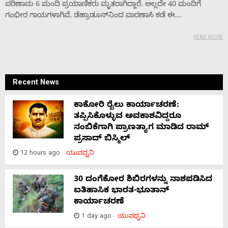
ಪರಿಣಾಮ 6 ಮಂದಿ ಪ್ರಯಾಣಿಕರು ಮೃತರಾಗಿದ್ದಾರೆ. ಅಲ್ಲದೇ 40 ಮಂದಿಗೆ
ಗಂಭೀರ ಗಾಯಗಳಾಗಿವೆ. ಡೆಹ್ರಾಡೂನ್‌ನಿಂದ ವಾರಣಾಸಿ ಕಡೆ ಈ...
READ MORE
Recent News
Home
ಕಾಕೋರಿ ರೈಲು ಕಾರ್ಯಾಚರಣೆ:
ತಪ್ಪಿಸಿಕೊಳ್ಳುವ ಅವಕಾಶವಿದ್ದರೂ
About
ನಂಬಿಕೆಗಾಗಿ ಪ್ರಾಣತ್ಯಾಗ ಮಾಡಿದ ರಾಮ್
ಪ್ರಸಾದ್ ಬಿಸ್ಮಿಲ್
Us
12 hours ago
ಯುವಧ್ವನಿ
30 ದಂಗೆಕೋರ ಶಿಬಿರಗಳನ್ನು ನಾಶಪಡಿಸಿದ
Advertise
ಐತಿಹಾಸಿಕ ಭಾರತ-ಭೂತಾನ್
ಕಾರ್ಯಾಚರಣೆ
1 day ago
ಯುವಧ್ವನಿ
With