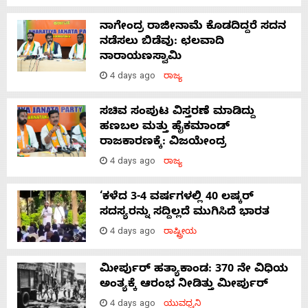
ನಾಗೇಂದ್ರ ರಾಜೀನಾಮೆ ಕೊಡದಿದ್ದರೆ ಸದನ
ನಡೆಸಲು ಬಿಡೆವು: ಛಲವಾದಿ
ನಾರಾಯಣಸ್ವಾಮಿ
4 days ago
ರಾಜ್ಯ
ಸಚಿವ ಸಂಪುಟ ವಿಸ್ತರಣೆ ಮಾಡಿದ್ದು
ಹಣಬಲ ಮತ್ತು ಹೈಕಮಾಂಡ್
ರಾಜಕಾರಣಕ್ಕೆ: ವಿಜಯೇಂದ್ರ
4 days ago
ರಾಜ್ಯ
‘ಕಳೆದ 3-4 ವರ್ಷಗಳಲ್ಲಿ 40 ಲಷ್ಕರ್
ಸದಸ್ಯರನ್ನು ಸದ್ದಿಲ್ಲದೆ ಮುಗಿಸಿದೆ ಭಾರತ
4 days ago
ರಾಷ್ಟ್ರೀಯ
ಮೀರ್ಪುರ್ ಹತ್ಯಾಕಾಂಡ: 370 ನೇ ವಿಧಿಯ
ಅಂತ್ಯಕ್ಕೆ ಆರಂಭ ನೀಡಿತ್ತು ಮೀರ್ಪುರ್
4 days ago
ಯುವಧ್ವನಿ