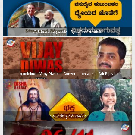
ವಿಶ್ವಗುರುವಾಗುತ್ತ ಭಾರತ – ಶ್ರೀ ಸುನೀಲ್‌ ಕುಲಕರ್ಣಿ
Lets celebrate Vijay Diwas in Conversation with Lt Cdr Bijay Nair
ದಾಸವರೇಣ್ಯ ಕನಕದಾಸರು