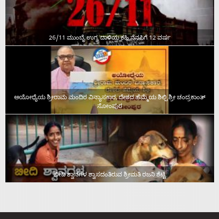
26/11 ಮುಂಬೈ ಉಗ್ರ ದಾಳಿಯ ಕಹಿ ನೆನಪಿಗೆ 12 ವರ್ಷ
ಅಯೋಧ್ಯೆಯ ಶ್ರೀರಾಮ ಮಂದಿರ ವಿನ್ಯಾಸಕಾರ, ದೇಶದ ಹೆಮ್ಮೆಯ ಶಿಲ್ಪಿ ಶ್ರೀ ಚಂದ್ರಕಾಂತ್‌
ಸೋಂಪುರ
ಬೀದಿ ಶ್ವಾನಗಳ ಶ್ವಾಸದಂತಿರುವ ಶ್ರೀಮತಿ ರಜನಿ ಶೆಟ್ಟಿ