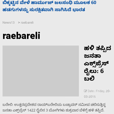
ಮೂಲಕ 60
ನಾಗೇಂದ್ರ ರಾಜೀನಾಮೆ ಕೊಡದಿದ್ದರೆ ಸದನ 
ರತ
ಬಿಡೆವು: ಛಲವಾದಿ ನಾರಾಯಣಸ್ವಾಮಿ
News13
raebareli
>
raebareli
ಹಳಿ ತಪ್ಪಿದ
ಜನತಾ
ಎಕ್ಸ್‌ಪ್ರೆಸ್
ರೈಲು: 6
ಬಲಿ
Date : Friday, 20-
03-2015
ಬರೇಲಿ: ಉತ್ತರಪ್ರದೇಶದ ರಾಯ್‌ಬರೇಲಿಯ ಬಚ್ರಾವನ್ ಸಮೀಪ ಚಲಿಸುತ್ತಿದ್ದ
ಜನತಾ ಎಕ್ಸ್‌ಪ್ರೆಸ್ 1422 ರೈಲಿನ 3 ಬೋಗಿಗಳು ಶುಕ್ರವಾರ ಬೆಳಿಗ್ಗೆ ಹಳಿ ತಪ್ಪಿದೆ.