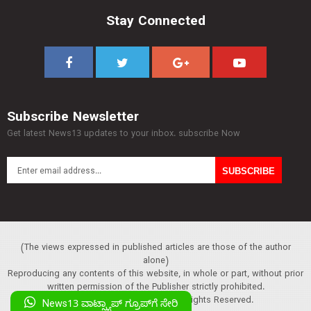
Stay Connected
Subscribe Newsletter
Get latest News13 updates to your inbox. subscribe Now
(The views expressed in published articles are those of the author
alone)
Reproducing any contents of this website, in whole or part, without prior
written permission of the Publisher strictly prohibited.
Copyright :© 2013 News13. All Rights Reserved.
News13 ವಾಟ್ಸ್ಯಾಪ್‌ ಗ್ರೂಪ್‌ಗೆ ಸೇರಿ