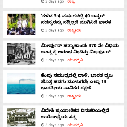
3 days ago
ರಾಜ್ಯ
‘ಕಳೆದ 3-4 ವರ್ಷಗಳಲ್ಲಿ 40 ಲಷ್ಕರ್
ಸದಸ್ಯರನ್ನು ಸದ್ದಿಲ್ಲದೆ ಮುಗಿಸಿದೆ ಭಾರತ
3 days ago
ರಾಷ್ಟ್ರೀಯ
ಮೀರ್ಪುರ್ ಹತ್ಯಾಕಾಂಡ: 370 ನೇ ವಿಧಿಯ
ಅಂತ್ಯಕ್ಕೆ ಆರಂಭ ನೀಡಿತ್ತು ಮೀರ್ಪುರ್
3 days ago
ಯುವಧ್ವನಿ
ಕೆಂಪು ಸಮುದ್ರದಲ್ಲಿ ದಾಳಿ, ಭಾರತ ಧ್ವಜ
ಹೊತ್ತ ಹಡಗು ಮುಳುಗಡೆ; ಎಲ್ಲಾ 13
ಭಾರತೀಯ ನಾವಿಕರ ರಕ್ಷಣೆ
3 days ago
ರಾಷ್ಟ್ರೀಯ
ವಿದೇಶಿ ಪ್ರಯಾಣಿಕನ ದಿನಚರಿಯಲ್ಲಿದೆ
ಅಯೋಧ್ಯೆಯ ಸತ್ಯ
3 days ago
ಯುವಧ್ವನಿ