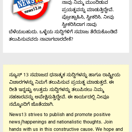
ನಾವು ನಿಮ್ಮ ಮುಂದಿಡುವ
ಪ್ರಯತ್ನವನ್ನು ಮಾಡುತ್ತಿದ್ದೇವೆ.
ಪ್ರೋತ್ಸಾಹಿಸಿ, ಸ್ವೀಕರಿಸಿ. ನೀವು
ಸ್ವೀಕರಿಸಿದಾಗ ನಾವು
ಬೆಳೆಯಬಹುದು. ಒಳ್ಳೆಯ ಸುದ್ದಿಗಳಿಗೆ ಸಮಾಜ ತೆರೆದುಕೊಂಡಿದೆ
ತಲುಪಿಸುವವರು ನಾವಾಗಬಾರದೇಕೆ?
ನ್ಯೂಸ್ 13 ಸಮಾಜದ ಧನಾತ್ಮಕ ಸುದ್ದಿಗಳನ್ನು ಹಾಗೂ ರಾಷ್ಟ್ರೀಯ
ವಿಚಾರಗಳನ್ನು ನಿಮಗೆ ತಲುಪಿಸುವ ಪ್ರಯತ್ನ ಮಾಡುತ್ತದೆ. ಈ
ರೀತಿ ಇನ್ನಷ್ಟು ಉತ್ತಮ ಸುದ್ದಿಗಳನ್ನು ತಲುಪಿಸಲು ನಿಮ್ಮ
ಸಹಕಾರವನ್ನು ಅಪೇಕ್ಷಿಸುತ್ತಿದ್ದೇವೆ. ಈ ಕಾರ್ಯದಲ್ಲಿ ನೀವೂ
ನಮ್ಮೊಂದಿಗೆ ಜೊತೆಯಾಗಿ.
News13 strives to publish and promote positive
news/happenings and nationalistic thoughts. Join
hands with us in this constructive cause. We hope and