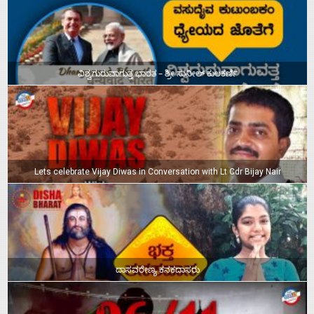
ವಿಶ್ವಗುರುವಾಗುತ್ತ ಭಾರತ – ಶ್ರೀ ಸುನೀಲ್‌ ಕುಲಕರ್ಣಿ
Lets celebrate Vijay Diwas in Conversation with Lt Cdr Bijay Nair
ದಾಸವರೇಣ್ಯ ಕನಕದಾಸರು