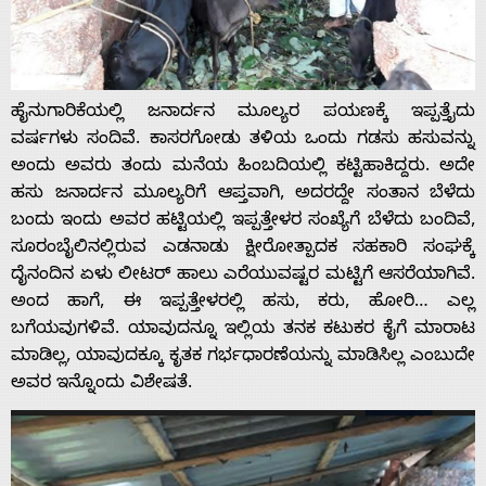
ಹೈನುಗಾರಿಕೆಯಲ್ಲಿ ಜನಾರ್ದನ ಮೂಲ್ಯರ ಪಯಣಕ್ಕೆ ಇಪ್ಪತ್ತೈದು
ವರ್ಷಗಳು ಸಂದಿವೆ. ಕಾಸರಗೋಡು ತಳಿಯ ಒಂದು ಗಡಸು ಹಸುವನ್ನು
ಅಂದು ಅವರು ತಂದು ಮನೆಯ ಹಿಂಬದಿಯಲ್ಲಿ ಕಟ್ಟಿಹಾಕಿದ್ದರು. ಅದೇ
ಹಸು ಜನಾರ್ದನ ಮೂಲ್ಯರಿಗೆ ಆಪ್ತವಾಗಿ, ಅದರದ್ದೇ ಸಂತಾನ ಬೆಳೆದು
ಬಂದು ಇಂದು ಅವರ ಹಟ್ಟಿಯಲ್ಲಿ ಇಪ್ಪತ್ತೇಳರ ಸಂಖ್ಯೆಗೆ ಬೆಳೆದು ಬಂದಿವೆ,
ಸೂರಂಬೈಲಿನಲ್ಲಿರುವ ಎಡನಾಡು ಕ್ಷೀರೋತ್ಪಾದಕ ಸಹಕಾರಿ ಸಂಘಕ್ಕೆ
ದೈನಂದಿನ ಏಳು ಲೀಟರ್ ಹಾಲು ಎರೆಯುವಷ್ಟರ ಮಟ್ಟಿಗೆ ಆಸರೆಯಾಗಿವೆ.
ಅಂದ ಹಾಗೆ, ಈ ಇಪ್ಪತ್ತೇಳರಲ್ಲಿ ಹಸು, ಕರು, ಹೋರಿ… ಎಲ್ಲ
Home
ಬಗೆಯವುಗಳಿವೆ. ಯಾವುದನ್ನೂ ಇಲ್ಲಿಯ ತನಕ ಕಟುಕರ ಕೈಗೆ ಮಾರಾಟ
ಮಾಡಿಲ್ಲ, ಯಾವುದಕ್ಕೂ ಕೃತಕ ಗರ್ಭಧಾರಣೆಯನ್ನು ಮಾಡಿಸಿಲ್ಲ ಎಂಬುದೇ
ಅವರ ಇನ್ನೊಂದು ವಿಶೇಷತೆ.
About
Us