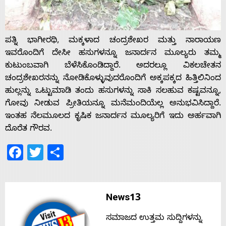
ಪತ್ನಿ ಭಾಗೀರಥಿ, ಮಕ್ಕಳಾದ ಚಂದ್ರಶೇಖರ ಮತ್ತು ನಾರಾಯಣ
ಇವರೊಂದಿಗೆ ದೇಸೀ ಹಸುಗಳನ್ನೂ ಜನಾರ್ದನ ಮೂಲ್ಯರು ತಮ್ಮ
ಕುಟುಂಬವಾಗಿ ಬೆಳೆಸಿಕೊಂಡಿದ್ದಾರೆ. ಅದರಲ್ಲೂ ವಿಕಲಚೇತನ
ಚಂದ್ರಶೇಖರನನ್ನು ನೋಡಿಕೊಳ್ಳುವುದರೊಂದಿಗೆ ಅಕ್ಕಪಕ್ಕದ ಹಿತ್ತಿಲಿನಿಂದ
ಹುಲ್ಲನ್ನು ಒಟ್ಟುಮಾಡಿ ತಂದು ಹಸುಗಳನ್ನು ಸಾಕಿ ಸಲಹುವ ಕಷ್ಟವನ್ನೂ,
ಗೋವು ನೀಡುವ ಪ್ರೀತಿಯನ್ನೂ ಮನೆಮಂದಿಯೆಲ್ಲ ಅನುಭವಿಸಿದ್ದಾರೆ.
ಇಂತಹ ನೆಲಮೂಲದ ಕೃಷಿಕ ಜನಾರ್ದನ ಮೂಲ್ಯರಿಗೆ ಇದು ಅರ್ಹವಾಗಿ
ದೊರೆತ ಗೌರವ.
Facebook
Twitter
Share
News13
ಸಮಾಜದ ಉತ್ತಮ ಸುದ್ದಿಗಳನ್ನು