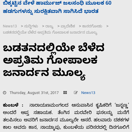
ನಾಗೇಂದ್ರ ರಾಜೀನಾಮೆ ಕೊಡದಿದ್ದರೆ ಸದನ ನಡೆಸಲು
ಸ
ಬಿಡೆವು: ಛಲವಾದಿ ನಾರಾಯಣಸ್ವಾಮಿ
ಹ
News13
ಸುದ್ದಿಗಳು
ರಾಜ್ಯ
ಪ್ರಾದೇಶಿಕ
ಕಾಸರಗೋಡು
>
>
>
>
>
ಬಡತನದಲ್ಲಿಯೇ ಬೆಳೆದ ಅಪ್ರತಿಮ ಗೋಪಾಲಕ ಜನಾರ್ದನ ಮೂಲ್ಯ
ಬಡತನದಲ್ಲಿಯೇ ಬೆಳೆದ
ಅಪ್ರತಿಮ ಗೋಪಾಲಕ
ಜನಾರ್ದನ ಮೂಲ್ಯ
Thursday, August 31st, 2017
News13
ಕುಂಬಳೆ :
ನಾರಾಯಣಮಂಗಲದ ಆಸುಪಾಸಿನ ಕೃಷಿಕರಿಗೆ ‘ಜನ್ನಣ್ಣ’
ಅಂದರೆ ಆಪ್ತ ಸಹಾಯಕ. ತೆಂಗಿನ ಮರವೇರಿ ಫಸಲನ್ನು ಮನೆಗೆ
ತಲಪಿಸಲು ಅವರಿಗೆ ಜನಾರ್ದನ ಮೂಲ್ಯರೇ ಆಸರೆ. ಹಲವಾರು ದಶಕಗಳ
ಕಾಲ ಅವರು ಕಾನ, ನಾಯ್ಕಾಪು, ಕುಂಬಳೆಯ ಪರಿಸರದಲ್ಲಿ ದಿನಗೂಲಿಗೆ