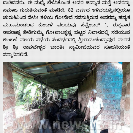
ದುಡಿದವರು. ಈ ಮಧ್ಯೆ ಬೆಳೆಸಿಕೊಂಡ ಅವರ ಹವ್ಯಾಸ ಮತ್ತೆ ಅವರನ್ನು
ಸಮಾಜ ಗುರುತಿಸುವಂತೆ ಮಾಡಿದೆ. 82 ವರ್ಷದ ಇಳಿವಯಸ್ಸಿನಲ್ಲಿಯೂ
ಚುರುಕಿನಿಂದ ದೇಸೀ ತಳಿಯ ಗೋಸೇವೆ ನಡೆಸುತ್ತಿರುವ ಅವರನ್ನು ಹವ್ಯಕ
ಮಹಾಮಂಡಲದ ಕುಂಬಳೆ ವಲಯವು ಸೆಪ್ಟೆಂಬರ್ 1, ಶುಕ್ರವಾರ
ಅಪರಾಹ್ನ ಶೇಡಿಗುಮ್ಮೆ ಗೋಪಾಲಕೃಷ್ಣ ಭಟ್ಟರ ನಿವಾಸದಲ್ಲಿ ನಡೆಯುವ
ಕುಂಬಳೆ ವಲಯ ಸಭೆಯ ಸಂದರ್ಭದಲ್ಲಿ ಶ್ರೀರಾಮಚಂದ್ರಾಪುರ ಮಠದ
ಶ್ರೀ ಶ್ರೀ ರಾಘವೇಶ್ವರ ಭಾರತೀ ಸ್ವಾಮೀಜಿಯವರ ಸೂಚನೆಯಂತೆ
ಸನ್ಮಾನಿಸಲಿದೆ.