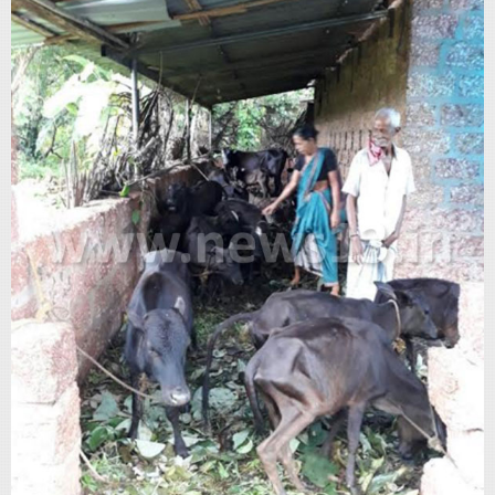
Advertise
With
s
Contact
Us