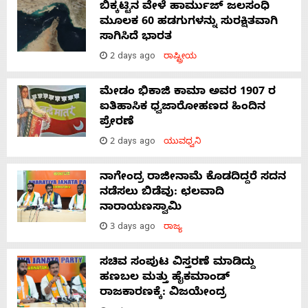
ಬಿಕ್ಕಟ್ಟಿನ ವೇಳೆ ಹಾರ್ಮುಜ್ ಜಲಸಂಧಿ
ಮೂಲಕ 60 ಹಡಗುಗಳನ್ನು ಸುರಕ್ಷಿತವಾಗಿ
ಸಾಗಿಸಿದೆ ಭಾರತ
2 days ago
ರಾಷ್ಟ್ರೀಯ
ಮೇಡಂ ಭಿಕಾಜಿ ಕಾಮಾ ಅವರ 1907 ರ
ಐತಿಹಾಸಿಕ ಧ್ವಜಾರೋಹಣದ ಹಿಂದಿನ
ಪ್ರೇರಣೆ
2 days ago
ಯುವಧ್ವನಿ
ನಾಗೇಂದ್ರ ರಾಜೀನಾಮೆ ಕೊಡದಿದ್ದರೆ ಸದನ
ನಡೆಸಲು ಬಿಡೆವು: ಛಲವಾದಿ
ನಾರಾಯಣಸ್ವಾಮಿ
3 days ago
ರಾಜ್ಯ
ಸಚಿವ ಸಂಪುಟ ವಿಸ್ತರಣೆ ಮಾಡಿದ್ದು
ಹಣಬಲ ಮತ್ತು ಹೈಕಮಾಂಡ್
ರಾಜಕಾರಣಕ್ಕೆ: ವಿಜಯೇಂದ್ರ