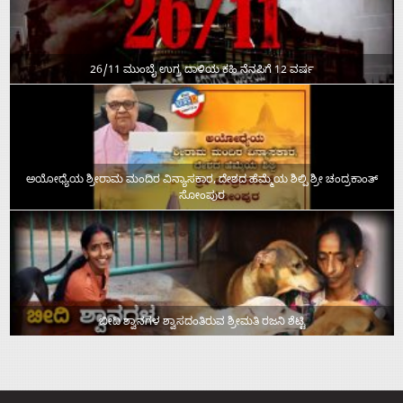
26/11 ಮುಂಬೈ ಉಗ್ರ ದಾಳಿಯ ಕಹಿ ನೆನಪಿಗೆ 12 ವರ್ಷ
ಅಯೋಧ್ಯೆಯ ಶ್ರೀರಾಮ ಮಂದಿರ ವಿನ್ಯಾಸಕಾರ, ದೇಶದ ಹೆಮ್ಮೆಯ ಶಿಲ್ಪಿ ಶ್ರೀ ಚಂದ್ರಕಾಂತ್‌
ಸೋಂಪುರ
ಬೀದಿ ಶ್ವಾನಗಳ ಶ್ವಾಸದಂತಿರುವ ಶ್ರೀಮತಿ ರಜನಿ ಶೆಟ್ಟಿ