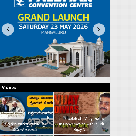
Videos
Lets celebrate Vijay Diwas
ವಿಶ್ವಗುರುವಾಗುತ್ತ ಭಾರತ – ಶ್ರೀ
in Conversation with Lt Cdr
ಸುನೀಲ್‌ ಕುಲಕರ್ಣಿ
Bijay Nair