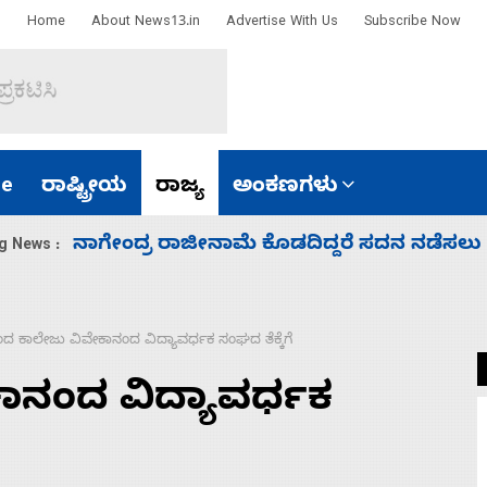
Home
About News13.in
Advertise With Us
Subscribe Now
e
ರಾಷ್ಟ್ರೀಯ
ರಾಜ್ಯ
ಅಂಕಣಗಳು
ಸಚಿವ ಸಂಪುಟ ವಿಸ್ತರಣೆ ಮಾಡಿದ್ದು ಹಣಬಲ ಮತ್ತು
g News :
ದ ಕಾಲೇಜು ವಿವೇಕಾನಂದ ವಿದ್ಯಾವರ್ಧಕ ಸಂಘದ ತೆಕ್ಕೆಗೆ
ಾನಂದ ವಿದ್ಯಾವರ್ಧಕ