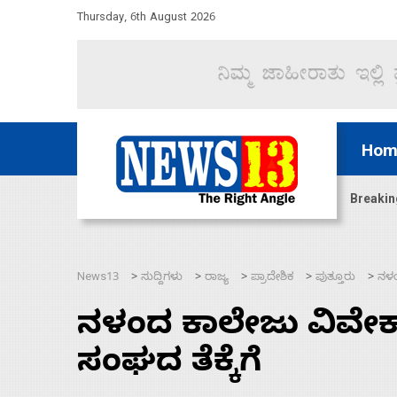
Thursday, 6th August 2026
Hom
ದ್ದರೆ ಸದನ ನಡೆಸಲು ಬಿಡೆವು: ಛಲವಾದಿ ನಾರಾಯಣಸ್ವಾಮಿ
Breakin
News13
ಸುದ್ದಿಗಳು
ರಾಜ್ಯ
ಪ್ರಾದೇಶಿಕ
ಪುತ್ತೂರು
ನಳಂ
>
>
>
>
>
ನಳಂದ ಕಾಲೇಜು ವಿವೇಕ
ಸಂಘದ ತೆಕ್ಕೆಗೆ