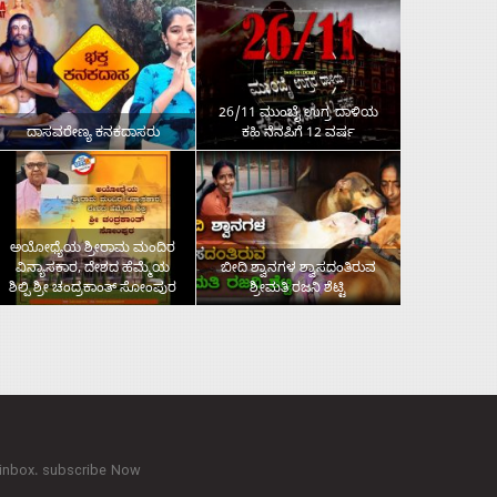
26/11 ಮುಂಬೈ ಉಗ್ರ ದಾಳಿಯ
ದಾಸವರೇಣ್ಯ ಕನಕದಾಸರು
ಕಹಿ ನೆನಪಿಗೆ 12 ವರ್ಷ
ಅಯೋಧ್ಯೆಯ ಶ್ರೀರಾಮ ಮಂದಿರ
ವಿನ್ಯಾಸಕಾರ, ದೇಶದ ಹೆಮ್ಮೆಯ
ಬೀದಿ ಶ್ವಾನಗಳ ಶ್ವಾಸದಂತಿರುವ
ಶಿಲ್ಪಿ ಶ್ರೀ ಚಂದ್ರಕಾಂತ್‌ ಸೋಂಪುರ
ಶ್ರೀಮತಿ ರಜನಿ ಶೆಟ್ಟಿ
 inbox. subscribe Now