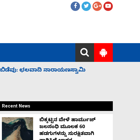
 ಹೈಕಮಾಂಡ್ ರಾಜಕಾರಣಕ್ಕೆ: ವಿಜಯೇಂದ್ರ
‘ಕಳೆದ 3-4 
Recent News
ಬಿಕ್ಕಟ್ಟಿನ ವೇಳೆ ಹಾರ್ಮುಜ್
ಜಲಸಂಧಿ ಮೂಲಕ 60
ಹಡಗುಗಳನ್ನು ಸುರಕ್ಷಿತವಾಗಿ