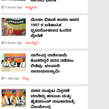
ಸಾಗಿಸಿದೆ ಭಾರತ
3 hours ago
ರಾಷ್ಟ್ರೀಯ
ಮೇಡಂ ಭಿಕಾಜಿ ಕಾಮಾ ಅವರ
1907 ರ ಐತಿಹಾಸಿಕ
ಧ್ವಜಾರೋಹಣದ ಹಿಂದಿನ
ಪ್ರೇರಣೆ
8 hours ago
ಯುವಧ್ವನಿ
ನಾಗೇಂದ್ರ ರಾಜೀನಾಮೆ
ಕೊಡದಿದ್ದರೆ ಸದನ ನಡೆಸಲು
ಬಿಡೆವು: ಛಲವಾದಿ
ನಾರಾಯಣಸ್ವಾಮಿ
1 day ago
ರಾಜ್ಯ
ಸಚಿವ ಸಂಪುಟ ವಿಸ್ತರಣೆ
ಮಾಡಿದ್ದು ಹಣಬಲ ಮತ್ತು
ಹೈಕಮಾಂಡ್ ರಾಜಕಾರಣಕ್ಕೆ:
ವಿಜಯೇಂದ್ರ