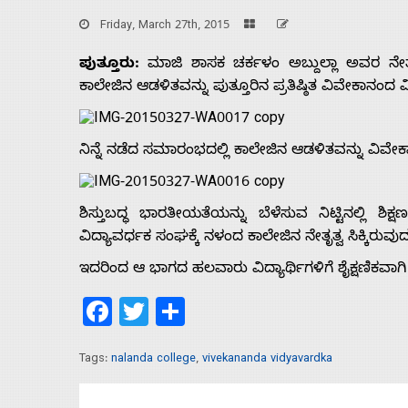
Friday, March 27th, 2015
ಪುತ್ತೂರು:
ಮಾಜಿ ಶಾಸಕ ಚರ್ಕಳಂ ಅಬ್ದುಲ್ಲಾ ಅವರ ನೇತೃತ
ಕಾಲೇಜಿನ ಆಡಳಿತವನ್ನು ಪುತ್ತೂರಿನ ಪ್ರತಿಷ್ಠಿತ ವಿವೇಕಾನಂದ ವಿ
ನಿನ್ನೆ ನಡೆದ ಸಮಾರಂಭದಲ್ಲಿ ಕಾಲೇಜಿನ ಆಡಳಿತವನ್ನು ವಿವೇ
ಶಿಸ್ತುಬದ್ಧ ಭಾರತೀಯತೆಯನ್ನು ಬೆಳೆಸುವ ನಿಟ್ಟಿನಲ್ಲಿ ಶಿಕ್
ವಿದ್ಯಾವರ್ಧಕ ಸಂಘಕ್ಕೆ ನಳಂದ ಕಾಲೇಜಿನ ನೇತೃತ್ವ ಸಿಕ್ಕಿ
ಇದರಿಂದ ಆ ಭಾಗದ ಹಲವಾರು ವಿದ್ಯಾರ್ಥಿಗಳಿಗೆ ಶೈಕ್ಷಣಿಕವಾ
Facebook
Twitter
Share
Home
Tags:
nalanda college
,
vivekananda vidyavardka
About