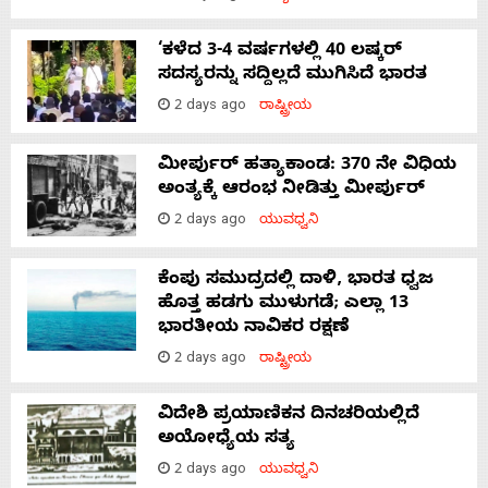
‘ಕಳೆದ 3-4 ವರ್ಷಗಳಲ್ಲಿ 40 ಲಷ್ಕರ್
ಸದಸ್ಯರನ್ನು ಸದ್ದಿಲ್ಲದೆ ಮುಗಿಸಿದೆ ಭಾರತ
2 days ago
ರಾಷ್ಟ್ರೀಯ
ಮೀರ್ಪುರ್ ಹತ್ಯಾಕಾಂಡ: 370 ನೇ ವಿಧಿಯ
ಅಂತ್ಯಕ್ಕೆ ಆರಂಭ ನೀಡಿತ್ತು ಮೀರ್ಪುರ್
2 days ago
ಯುವಧ್ವನಿ
ಕೆಂಪು ಸಮುದ್ರದಲ್ಲಿ ದಾಳಿ, ಭಾರತ ಧ್ವಜ
ಹೊತ್ತ ಹಡಗು ಮುಳುಗಡೆ; ಎಲ್ಲಾ 13
ಭಾರತೀಯ ನಾವಿಕರ ರಕ್ಷಣೆ
2 days ago
ರಾಷ್ಟ್ರೀಯ
ವಿದೇಶಿ ಪ್ರಯಾಣಿಕನ ದಿನಚರಿಯಲ್ಲಿದೆ
ಅಯೋಧ್ಯೆಯ ಸತ್ಯ
2 days ago
ಯುವಧ್ವನಿ