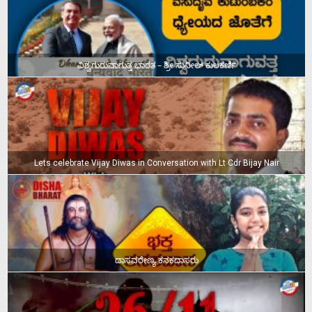
ವಿಶ್ವಗುರುವಾಗುತ್ತ ಭಾರತ – ಶ್ರೀ ಸುನೀಲ್‌ ಕುಲಕರ್ಣಿ
Lets celebrate Vijay Diwas in Conversation with Lt Cdr Bijay Nair
ದಾಸವರೇಣ್ಯ ಕನಕದಾಸರು