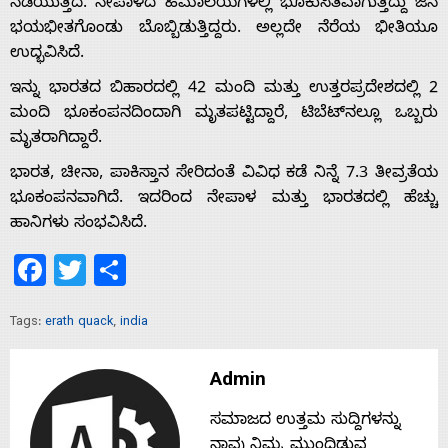
ನಡೆಯುತ್ತಿದೆ. ನೇಪಾಳದ ಹಿಮಾಲಯಗಳಲ್ಲಿ ಭೂಕುಸಿತವಾಗುತ್ತಿದ್ದು ಜನ
ಭಯಭೀತಗೊಂಡು ಬೊಬ್ಬಿಡುತ್ತಿದ್ದರು. ಅಲ್ಲದೇ ನೆರೆಯ ಭೀತಿಯೂ
ಉದ್ಭವಿಸಿದೆ.
ಇನ್ನು ಭಾರತದ ಬಿಹಾರದಲ್ಲಿ 42 ಮಂದಿ ಮತ್ತು ಉತ್ತರಪ್ರದೇಶದಲ್ಲಿ 2
ಮಂದಿ ಭೂಕಂಪನದಿಂದಾಗಿ ಮೃತಪಟ್ಟಿದ್ದಾರೆ, ಟಿಬೆಟ್‌ನಲ್ಲೂ ಒಬ್ಬರು
ಮೃತರಾಗಿದ್ದಾರೆ.
ಭಾರತ, ಚೀನಾ, ಪಾಕಿಸ್ತಾನ ಸೇರಿದಂತೆ ವಿವಿಧ ಕಡೆ ನಿನ್ನೆ 7.3 ತೀವ್ರತೆಯ
ಭೂಕಂಪನವಾಗಿದೆ. ಇದರಿಂದ ನೇಪಾಳ ಮತ್ತು ಭಾರತದಲ್ಲಿ ಹೆಚ್ಚು
ಹಾನಿಗಳು ಸಂಭವಿಸಿದೆ.
Facebook
Twitter
Share
Tags:
erath quack
,
india
Admin
Home
ಸಮಾಜದ ಉತ್ತಮ ಸುದ್ದಿಗಳನ್ನು
ನಾವು ನಿಮ್ಮ ಮುಂದಿಡುವ