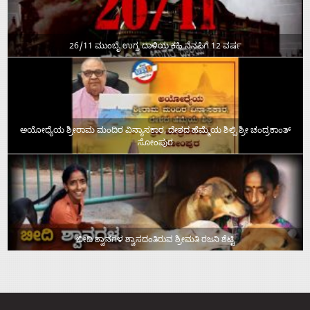
26/11 ಮುಂಬೈ ಉಗ್ರ ದಾಳಿಯ ಕಹಿ ನೆನಪಿಗೆ 12 ವರ್ಷ
ಅಯೋಧ್ಯೆಯ ಶ್ರೀರಾಮ ಮಂದಿರ ವಿನ್ಯಾಸಕಾರ, ದೇಶದ ಹೆಮ್ಮೆಯ ಶಿಲ್ಪಿ ಶ್ರೀ ಚಂದ್ರಕಾಂತ್‌
ಸೋಂಪುರ
ಬೀದಿ ಶ್ವಾನಗಳ ಶ್ವಾಸದಂತಿರುವ ಶ್ರೀಮತಿ ರಜನಿ ಶೆಟ್ಟಿ