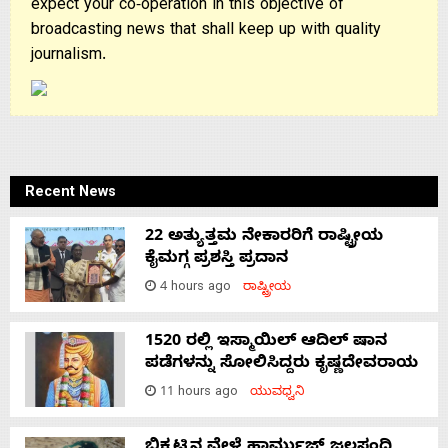
expect your co-operation in this objective of
broadcasting news that shall keep up with quality
journalism.
Recent News
22 ಅತ್ಯುತ್ತಮ ನೇಕಾರರಿಗೆ ರಾಷ್ಟ್ರೀಯ
ಕೈಮಗ್ಗ ಪ್ರಶಸ್ತಿ ಪ್ರದಾನ
4 hours ago
ರಾಷ್ಟ್ರೀಯ
1520 ರಲ್ಲಿ ಇಸ್ಮಾಯಿಲ್ ಆದಿಲ್ ಷಾನ
ಪಡೆಗಳನ್ನು ಸೋಲಿಸಿದ್ದರು ಕೃಷ್ಣದೇವರಾಯ
11 hours ago
ಯುವಧ್ವನಿ
ಬಿಕ್ಕಟ್ಟಿನ ವೇಳೆ ಹಾರ್ಮುಜ್ ಜಲಸಂಧಿ