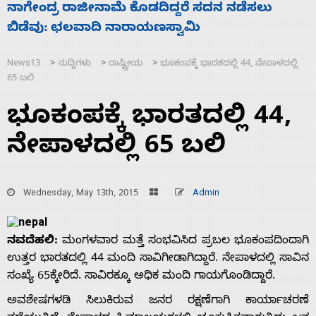
ನ ನಡೆಸಲು
ಸಚಿವ ಸಂಪುಟ ವಿಸ್ತರಣೆ ಮಾಡಿದ್ದು ಹಣಬಲ 
ಹೈಕಮಾಂಡ್ ರಾಜಕಾರಣಕ್ಕೆ: ವಿಜಯೇಂದ್ರ
News13
ಸುದ್ದಿಗಳು
ರಾಷ್ಟ್ರೀಯ
ಭೂಕಂಪಕ್ಕೆ ಭಾರತದಲ್ಲಿ 44, ನೇಪಾಳದಲ್ಲಿ
>
>
>
65 ಬಲಿ
ಭೂಕಂಪಕ್ಕೆ ಭಾರತದಲ್ಲಿ 44,
ನೇಪಾಳದಲ್ಲಿ 65 ಬಲಿ
Wednesday, May 13th, 2015
Admin
ನವದೆಹಲಿ:
ಮಂಗಳವಾರ ಮತ್ತೆ ಸಂಭವಿಸಿದ ಪ್ರಬಲ ಭೂಕಂಪದಿಂದಾಗಿ
ಉತ್ತರ ಭಾರತದಲ್ಲಿ 44 ಮಂದಿ ಸಾವಿಗೀಡಾಗಿದ್ದಾರೆ. ನೇಪಾಳದಲ್ಲಿ ಸಾವಿನ
ಸಂಖ್ಯೆ 65ಕ್ಕೇರಿದೆ. ಸಾವಿರಕ್ಕೂ ಅಧಿಕ ಮಂದಿ ಗಾಯಗೊಂಡಿದ್ದಾರೆ.
ಅವಶೇಷಗಳಡಿ ಸಿಲುಕಿರುವ ಜನರ ರಕ್ಷಣೆಗಾಗಿ ಕಾರ್ಯಾಚರಣೆ