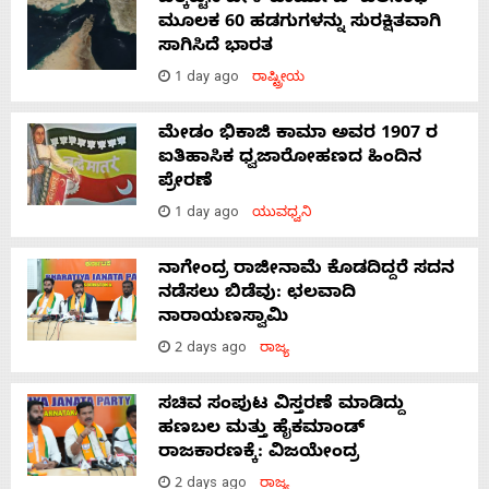
ಮೂಲಕ 60 ಹಡಗುಗಳನ್ನು ಸುರಕ್ಷಿತವಾಗಿ
ಸಾಗಿಸಿದೆ ಭಾರತ
1 day ago
ರಾಷ್ಟ್ರೀಯ
ಮೇಡಂ ಭಿಕಾಜಿ ಕಾಮಾ ಅವರ 1907 ರ
ಐತಿಹಾಸಿಕ ಧ್ವಜಾರೋಹಣದ ಹಿಂದಿನ
ಪ್ರೇರಣೆ
1 day ago
ಯುವಧ್ವನಿ
ನಾಗೇಂದ್ರ ರಾಜೀನಾಮೆ ಕೊಡದಿದ್ದರೆ ಸದನ
ನಡೆಸಲು ಬಿಡೆವು: ಛಲವಾದಿ
ನಾರಾಯಣಸ್ವಾಮಿ
2 days ago
ರಾಜ್ಯ
ಸಚಿವ ಸಂಪುಟ ವಿಸ್ತರಣೆ ಮಾಡಿದ್ದು
ಹಣಬಲ ಮತ್ತು ಹೈಕಮಾಂಡ್
ರಾಜಕಾರಣಕ್ಕೆ: ವಿಜಯೇಂದ್ರ
2 days ago
ರಾಜ್ಯ