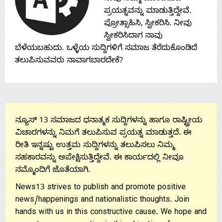
About
ಪ್ರಯತ್ನವನ್ನು ಮಾಡುತ್ತಿದ್ದೇವೆ.
ಪ್ರೋತ್ಸಾಹಿಸಿ, ಸ್ವೀಕರಿಸಿ. ನೀವು
ಸ್ವೀಕರಿಸಿದಾಗ ನಾವು
Us
ಬೆಳೆಯಬಹುದು. ಒಳ್ಳೆಯ ಸುದ್ದಿಗಳಿಗೆ ಸಮಾಜ ತೆರೆದುಕೊಂಡಿದೆ
ತಲುಪಿಸುವವರು ನಾವಾಗಬಾರದೇಕೆ?
Advertise
With
ನ್ಯೂಸ್ 13 ಸಮಾಜದ ಧನಾತ್ಮಕ ಸುದ್ದಿಗಳನ್ನು ಹಾಗೂ ರಾಷ್ಟ್ರೀಯ
s
ವಿಚಾರಗಳನ್ನು ನಿಮಗೆ ತಲುಪಿಸುವ ಪ್ರಯತ್ನ ಮಾಡುತ್ತದೆ. ಈ
ರೀತಿ ಇನ್ನಷ್ಟು ಉತ್ತಮ ಸುದ್ದಿಗಳನ್ನು ತಲುಪಿಸಲು ನಿಮ್ಮ
ಸಹಕಾರವನ್ನು ಅಪೇಕ್ಷಿಸುತ್ತಿದ್ದೇವೆ. ಈ ಕಾರ್ಯದಲ್ಲಿ ನೀವೂ
Contact
ನಮ್ಮೊಂದಿಗೆ ಜೊತೆಯಾಗಿ.
News13 strives to publish and promote positive
Us
news/happenings and nationalistic thoughts. Join
hands with us in this constructive cause. We hope and