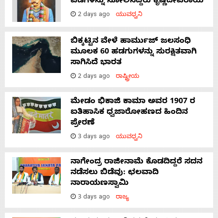
ಪಡೆಗಳನ್ನು ಸೋಲಿಸಿದ್ದರು ಕೃಷ್ಣದೇವರಾಯ
2 days ago
ಯುವಧ್ವನಿ
ಬಿಕ್ಕಟ್ಟಿನ ವೇಳೆ ಹಾರ್ಮುಜ್ ಜಲಸಂಧಿ
ಮೂಲಕ 60 ಹಡಗುಗಳನ್ನು ಸುರಕ್ಷಿತವಾಗಿ
ಸಾಗಿಸಿದೆ ಭಾರತ
2 days ago
ರಾಷ್ಟ್ರೀಯ
ಮೇಡಂ ಭಿಕಾಜಿ ಕಾಮಾ ಅವರ 1907 ರ
ಐತಿಹಾಸಿಕ ಧ್ವಜಾರೋಹಣದ ಹಿಂದಿನ
ಪ್ರೇರಣೆ
3 days ago
ಯುವಧ್ವನಿ
ನಾಗೇಂದ್ರ ರಾಜೀನಾಮೆ ಕೊಡದಿದ್ದರೆ ಸದನ
ನಡೆಸಲು ಬಿಡೆವು: ಛಲವಾದಿ
ನಾರಾಯಣಸ್ವಾಮಿ
3 days ago
ರಾಜ್ಯ