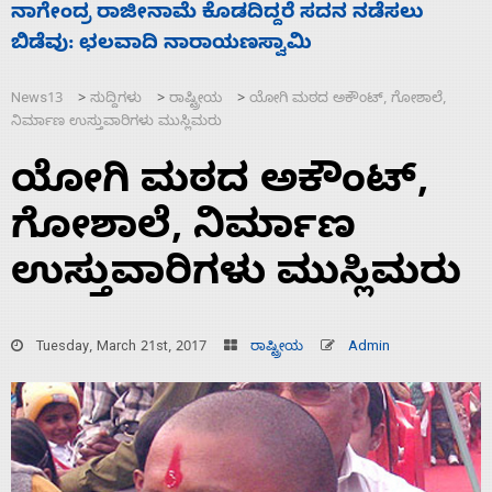
ನಾಗೇಂದ್ರ ರಾಜೀನಾಮೆ ಕೊಡದಿದ್ದರೆ ಸದನ ನಡೆಸಲು
ಸ
ಬಿಡೆವು: ಛಲವಾದಿ ನಾರಾಯಣಸ್ವಾಮಿ
ಹ
News13
ಸುದ್ದಿಗಳು
ರಾಷ್ಟ್ರೀಯ
ಯೋಗಿ ಮಠದ ಅಕೌಂಟ್, ಗೋಶಾಲೆ,
>
>
>
ನಿರ್ಮಾಣ ಉಸ್ತುವಾರಿಗಳು ಮುಸ್ಲಿಮರು
ಯೋಗಿ ಮಠದ ಅಕೌಂಟ್,
ಗೋಶಾಲೆ, ನಿರ್ಮಾಣ
ಉಸ್ತುವಾರಿಗಳು ಮುಸ್ಲಿಮರು
Tuesday, March 21st, 2017
ರಾಷ್ಟ್ರೀಯ
Admin