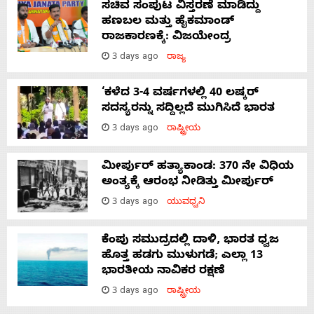
ಸಚಿವ ಸಂಪುಟ ವಿಸ್ತರಣೆ ಮಾಡಿದ್ದು
ಹಣಬಲ ಮತ್ತು ಹೈಕಮಾಂಡ್
ರಾಜಕಾರಣಕ್ಕೆ: ವಿಜಯೇಂದ್ರ
3 days ago
ರಾಜ್ಯ
‘ಕಳೆದ 3-4 ವರ್ಷಗಳಲ್ಲಿ 40 ಲಷ್ಕರ್
ಸದಸ್ಯರನ್ನು ಸದ್ದಿಲ್ಲದೆ ಮುಗಿಸಿದೆ ಭಾರತ
3 days ago
ರಾಷ್ಟ್ರೀಯ
ಮೀರ್ಪುರ್ ಹತ್ಯಾಕಾಂಡ: 370 ನೇ ವಿಧಿಯ
ಅಂತ್ಯಕ್ಕೆ ಆರಂಭ ನೀಡಿತ್ತು ಮೀರ್ಪುರ್
3 days ago
ಯುವಧ್ವನಿ
ಕೆಂಪು ಸಮುದ್ರದಲ್ಲಿ ದಾಳಿ, ಭಾರತ ಧ್ವಜ
ಹೊತ್ತ ಹಡಗು ಮುಳುಗಡೆ; ಎಲ್ಲಾ 13
ಭಾರತೀಯ ನಾವಿಕರ ರಕ್ಷಣೆ
3 days ago
ರಾಷ್ಟ್ರೀಯ