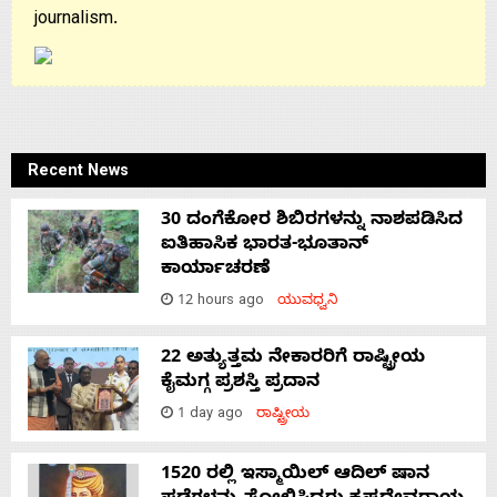
journalism.
Recent News
30 ದಂಗೆಕೋರ ಶಿಬಿರಗಳನ್ನು ನಾಶಪಡಿಸಿದ
ಐತಿಹಾಸಿಕ ಭಾರತ-ಭೂತಾನ್
ಕಾರ್ಯಾಚರಣೆ
12 hours ago
ಯುವಧ್ವನಿ
22 ಅತ್ಯುತ್ತಮ ನೇಕಾರರಿಗೆ ರಾಷ್ಟ್ರೀಯ
ಕೈಮಗ್ಗ ಪ್ರಶಸ್ತಿ ಪ್ರದಾನ
1 day ago
ರಾಷ್ಟ್ರೀಯ
1520 ರಲ್ಲಿ ಇಸ್ಮಾಯಿಲ್ ಆದಿಲ್ ಷಾನ