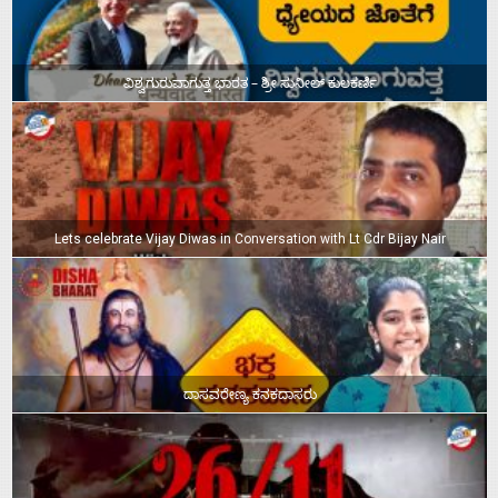
ವಿಶ್ವಗುರುವಾಗುತ್ತ ಭಾರತ – ಶ್ರೀ ಸುನೀಲ್‌ ಕುಲಕರ್ಣಿ
Lets celebrate Vijay Diwas in Conversation with Lt Cdr Bijay Nair
ದಾಸವರೇಣ್ಯ ಕನಕದಾಸರು