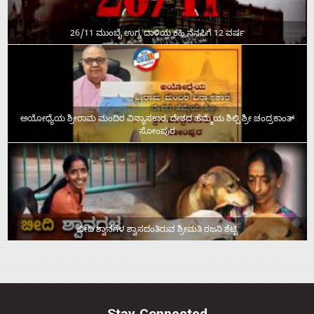
26/11 ಮುಂಬೈ ಉಗ್ರ ದಾಳಿಯ ಕಹಿ ನೆನಪಿಗೆ 12 ವರ್ಷ
ಅಯೋಧ್ಯೆಯ ಶ್ರೀರಾಮ ಮಂದಿರ ವಿನ್ಯಾಸಕಾರ, ದೇಶದ ಹೆಮ್ಮೆಯ ಶಿಲ್ಪಿ ಶ್ರೀ ಚಂದ್ರಕಾಂತ್‌
ಸೋಂಪುರ
ಬೀದಿ ಶ್ವಾನಗಳ ಶ್ವಾಸದಂತಿರುವ ಶ್ರೀಮತಿ ರಜನಿ ಶೆಟ್ಟಿ