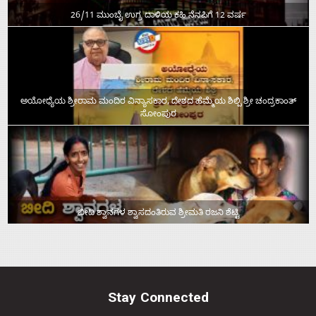
26/11 ಮುಂಬೈ ಉಗ್ರ ದಾಳಿಯ ಕಹಿ ನೆನಪಿಗೆ 12 ವರ್ಷ
ಅಯೋಧ್ಯೆಯ ಶ್ರೀರಾಮ ಮಂದಿರ ವಿನ್ಯಾಸಕಾರ, ದೇಶದ ಹೆಮ್ಮೆಯ ಶಿಲ್ಪಿ ಶ್ರೀ ಚಂದ್ರಕಾಂತ್‌
ಸೋಂಪುರ
ಬೀದಿ ಶ್ವಾನಗಳ ಶ್ವಾಸದಂತಿರುವ ಶ್ರೀಮತಿ ರಜನಿ ಶೆಟ್ಟಿ
Stay Connected