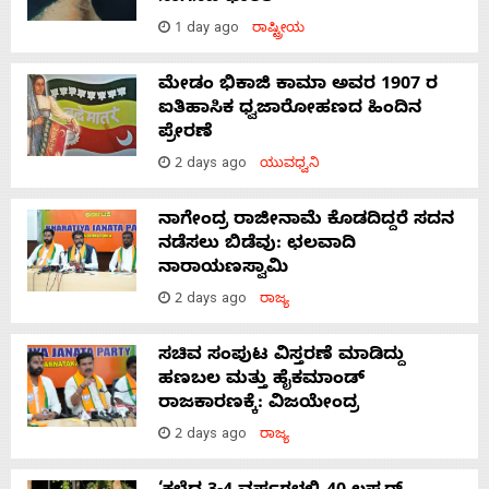
1 day ago
ರಾಷ್ಟ್ರೀಯ
ಮೇಡಂ ಭಿಕಾಜಿ ಕಾಮಾ ಅವರ 1907 ರ
ಐತಿಹಾಸಿಕ ಧ್ವಜಾರೋಹಣದ ಹಿಂದಿನ
ಪ್ರೇರಣೆ
2 days ago
ಯುವಧ್ವನಿ
ನಾಗೇಂದ್ರ ರಾಜೀನಾಮೆ ಕೊಡದಿದ್ದರೆ ಸದನ
ನಡೆಸಲು ಬಿಡೆವು: ಛಲವಾದಿ
ನಾರಾಯಣಸ್ವಾಮಿ
2 days ago
ರಾಜ್ಯ
ಸಚಿವ ಸಂಪುಟ ವಿಸ್ತರಣೆ ಮಾಡಿದ್ದು
ಹಣಬಲ ಮತ್ತು ಹೈಕಮಾಂಡ್
ರಾಜಕಾರಣಕ್ಕೆ: ವಿಜಯೇಂದ್ರ
2 days ago
ರಾಜ್ಯ