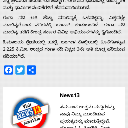
ತನ್ನ ಶ್ರೀಮಂತ ಪರಂಪೆಗಿಂತ ಹೆಚ್ಚಾಗಿ ಗಂಗಾ ನದಿ ಭಾರತದಲ್ಲಿ ಸಾಂಸ್ಕೃತಿಕ
ಮತ್ತು ಧಾರ್ಮಿಕ ನಂಬಿಕೆಗಳಿಗೆ ಹೆಸರುವಾಸಿಯಾಗಿದೆ.
Home
ಗಂಗಾ ನದಿ ಅತಿ ಹೆಚ್ಚು ಮಾಲಿನ್ಯಕ್ಕೆ ಒಳಪಟ್ಟಿದ್ದು, ವಿಶ್ವದಲ್ಲೇ
ಮಾಲಿನ್ಯಗೊಂಡ ನದಿಗಳಲ್ಲಿ ಒಂದಾಗಿ ಕಂಡುಬಂದಿದೆ. ಗಂಗಾ ನದಿ
ಮಾಲಿನ್ಯ ತಡೆಗೆ ಕೇಂದ್ರ ಸರ್ಕಾರ ವಿವಿಧ ಅಭಿಯಾನಗಳನ್ನು ಕೈಗೊಂಡಿದೆ.
About
ಹಿಮಾಲಯ ಶ್ರೇಣಿಯಲ್ಲಿ ಹುಟ್ಟಿ, ಬಂಗಾಳ ಕೊಲ್ಲಿಯಲ್ಲಿ ಕೊನೆಗೊಳ್ಳುವ
2,225 ಕಿ.ಮೀ. ಉದ್ದದ ಗಂಗಾ ನದಿ ವಿಶ್ವದ 3ನೇ ಅತಿ ದೊಡ್ಡ ಹರಿಯುವ
Us
ನದಿಯಾಗಿದೆ.
Facebook
Twitter
Share
Advertise
With
News13
s
ಸಮಾಜದ ಉತ್ತಮ ಸುದ್ದಿಗಳನ್ನು
ನಾವು ನಿಮ್ಮ ಮುಂದಿಡುವ
ಪ್ರಯತ್ನವನ್ನು ಮಾಡುತ್ತಿದ್ದೇವೆ.