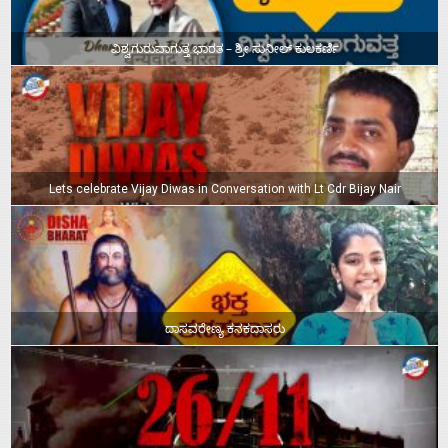
ವಿಶ್ವಗುರುವಾಗುತ್ತ ಭಾರತ – ಶ್ರೀ ಸುನೀಲ್‌ ಕುಲಕರ್ಣಿ
Lets celebrate Vijay Diwas in Conversation with Lt Cdr Bijay Nair
ದಾಸವರೇಣ್ಯ ಕನಕದಾಸರು