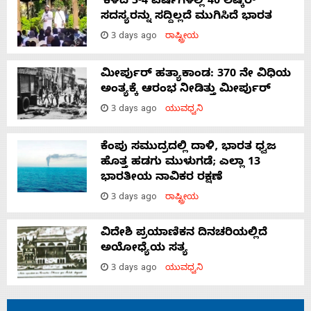
‘ಕಳೆದ 3-4 ವರ್ಷಗಳಲ್ಲಿ 40 ಲಷ್ಕರ್
ಸದಸ್ಯರನ್ನು ಸದ್ದಿಲ್ಲದೆ ಮುಗಿಸಿದೆ ಭಾರತ
3 days ago
ರಾಷ್ಟ್ರೀಯ
ಮೀರ್ಪುರ್ ಹತ್ಯಾಕಾಂಡ: 370 ನೇ ವಿಧಿಯ
ಅಂತ್ಯಕ್ಕೆ ಆರಂಭ ನೀಡಿತ್ತು ಮೀರ್ಪುರ್
3 days ago
ಯುವಧ್ವನಿ
ಕೆಂಪು ಸಮುದ್ರದಲ್ಲಿ ದಾಳಿ, ಭಾರತ ಧ್ವಜ
ಹೊತ್ತ ಹಡಗು ಮುಳುಗಡೆ; ಎಲ್ಲಾ 13
ಭಾರತೀಯ ನಾವಿಕರ ರಕ್ಷಣೆ
3 days ago
ರಾಷ್ಟ್ರೀಯ
ವಿದೇಶಿ ಪ್ರಯಾಣಿಕನ ದಿನಚರಿಯಲ್ಲಿದೆ
ಅಯೋಧ್ಯೆಯ ಸತ್ಯ
3 days ago
ಯುವಧ್ವನಿ