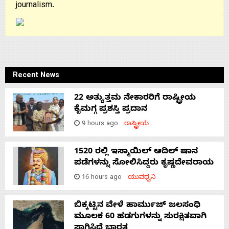
journalism.
Recent News
22 ಅತ್ಯುತ್ತಮ ನೇಕಾರರಿಗೆ ರಾಷ್ಟ್ರೀಯ
ಕೈಮಗ್ಗ ಪ್ರಶಸ್ತಿ ಪ್ರದಾನ
9 hours ago
ರಾಷ್ಟ್ರೀಯ
1520 ರಲ್ಲಿ ಇಸ್ಮಾಯಿಲ್ ಆದಿಲ್ ಷಾನ
ಪಡೆಗಳನ್ನು ಸೋಲಿಸಿದ್ದರು ಕೃಷ್ಣದೇವರಾಯ
16 hours ago
ಯುವಧ್ವನಿ
ಬಿಕ್ಕಟ್ಟಿನ ವೇಳೆ ಹಾರ್ಮುಜ್ ಜಲಸಂಧಿ
ಮೂಲಕ 60 ಹಡಗುಗಳನ್ನು ಸುರಕ್ಷಿತವಾಗಿ
ಸಾಗಿಸಿದೆ ಭಾರತ