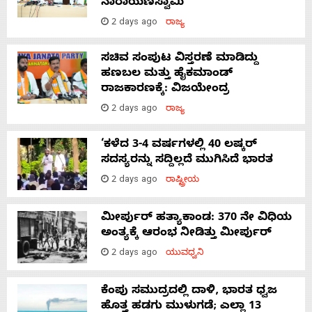
ನಾರಾಯಣಸ್ವಾಮಿ
2 days ago
ರಾಜ್ಯ
ಸಚಿವ ಸಂಪುಟ ವಿಸ್ತರಣೆ ಮಾಡಿದ್ದು
ಹಣಬಲ ಮತ್ತು ಹೈಕಮಾಂಡ್
ರಾಜಕಾರಣಕ್ಕೆ: ವಿಜಯೇಂದ್ರ
2 days ago
ರಾಜ್ಯ
‘ಕಳೆದ 3-4 ವರ್ಷಗಳಲ್ಲಿ 40 ಲಷ್ಕರ್
ಸದಸ್ಯರನ್ನು ಸದ್ದಿಲ್ಲದೆ ಮುಗಿಸಿದೆ ಭಾರತ
2 days ago
ರಾಷ್ಟ್ರೀಯ
ಮೀರ್ಪುರ್ ಹತ್ಯಾಕಾಂಡ: 370 ನೇ ವಿಧಿಯ
ಅಂತ್ಯಕ್ಕೆ ಆರಂಭ ನೀಡಿತ್ತು ಮೀರ್ಪುರ್
2 days ago
ಯುವಧ್ವನಿ
ಕೆಂಪು ಸಮುದ್ರದಲ್ಲಿ ದಾಳಿ, ಭಾರತ ಧ್ವಜ
ಹೊತ್ತ ಹಡಗು ಮುಳುಗಡೆ; ಎಲ್ಲಾ 13