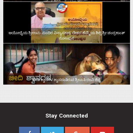
ಅಯೋಧ್ಯೆಯ ಶ್ರೀರಾಮ ಮಂದಿರ ವಿನ್ಯಾಸಕಾರ, ದೇಶದ ಹೆಮ್ಮೆಯ ಶಿಲ್ಪಿ ಶ್ರೀ ಚಂದ್ರಕಾಂತ್‌
ಸೋಂಪುರ
ಬೀದಿ ಶ್ವಾನಗಳ ಶ್ವಾಸದಂತಿರುವ ಶ್ರೀಮತಿ ರಜನಿ ಶೆಟ್ಟಿ
Stay Connected