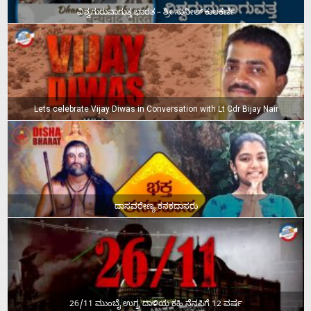
ವಿಶ್ವಗುರುವಾಗುತ್ತ ಭಾರತ – ಶ್ರೀ ಸುನೀಲ್‌ ಕುಲಕರ್ಣಿ
Lets celebrate Vijay Diwas in Conversation with Lt Cdr Bijay Nair
ದಾಸವರೇಣ್ಯ ಕನಕದಾಸರು
26/11 ಮುಂಬೈ ಉಗ್ರ ದಾಳಿಯ ಕಹಿ ನೆನಪಿಗೆ 12 ವರ್ಷ