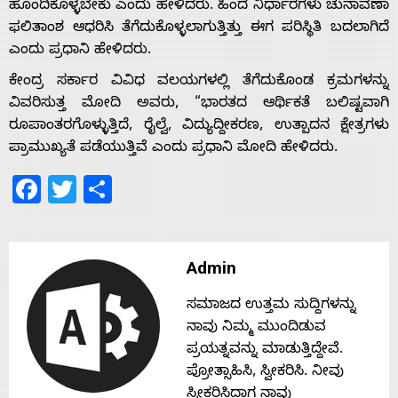
ಹೊಂದಿಕೊಳ್ಳಬೇಕು ಎಂದು ಹೇಳಿದರು. ಹಿಂದೆ ನಿರ್ಧಾರಗಳು ಚುನಾವಣಾ
ಫಲಿತಾಂಶ ಆಧರಿಸಿ ತೆಗೆದುಕೊಳ್ಳಲಾಗುತ್ತಿತ್ತು ಈಗ ಪರಿಸ್ಥಿತಿ ಬದಲಾಗಿದೆ
Home
ಎಂದು ಪ್ರಧಾನಿ ಹೇಳಿದರು.
ಕೇಂದ್ರ ಸರ್ಕಾರ ವಿವಿಧ ವಲಯಗಳಲ್ಲಿ ತೆಗೆದುಕೊಂಡ ಕ್ರಮಗಳನ್ನು
About
ವಿವರಿಸುತ್ತ ಮೋದಿ ಅವರು, “ಭಾರತದ ಆರ್ಥಿಕತೆ ಬಲಿಷ್ಟವಾಗಿ
ರೂಪಾಂತರಗೊಳ್ಳುತ್ತಿದೆ, ರೈಲ್ವೆ, ವಿದ್ಯುದ್ದೀಕರಣ, ಉತ್ಪಾದನ ಕ್ಷೇತ್ರಗಳು
Us
ಪ್ರಾಮುಖ್ಯತೆ ಪಡೆಯುತ್ತಿವೆ ಎಂದು ಪ್ರಧಾನಿ ಮೋದಿ ಹೇಳಿದರು.
Facebook
Twitter
Share
Advertise
With
Admin
ಸಮಾಜದ ಉತ್ತಮ ಸುದ್ದಿಗಳನ್ನು
s
ನಾವು ನಿಮ್ಮ ಮುಂದಿಡುವ
ಪ್ರಯತ್ನವನ್ನು ಮಾಡುತ್ತಿದ್ದೇವೆ.
ಪ್ರೋತ್ಸಾಹಿಸಿ, ಸ್ವೀಕರಿಸಿ. ನೀವು
Contact
ಸ್ವೀಕರಿಸಿದಾಗ ನಾವು