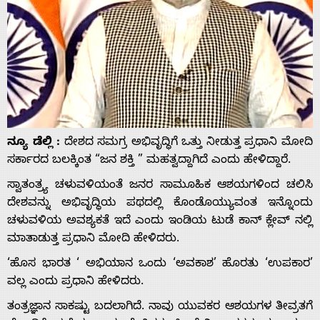
ನ್ಯೂ ಡೆಲ್ಲಿ :
ದೇಶದ ಸಮಗ್ರ ಅಭಿವೃದ್ಧಿಗೆ ಒತ್ತು ನೀಡುತ್ತ ಪ್ರಧಾನಿ ಮೋದಿ
ಸರ್ಕಾರದ ಬಲಕ್ಕಿಂತ “ಜನ ಶಕ್ತಿ ” ಮಹತ್ವದ್ದಾಗಿದೆ ಎಂದು ಹೇಳಿದ್ದಾರೆ.
ಸ್ವಾತಂತ್ರ್ಯ ಚಳುವಳಿಯಂತೆ ಜನರ ಸಾಮೂಹಿಕ ಆಶಯಗಳಿಂದ ಚಲಿಸಿ
ದೇಶವನ್ನು ಅಭಿವೃದ್ಧಿಯ ಪಥದಲ್ಲಿ ಕೊಂಡೊಯ್ಯುವಂತ ಇನ್ನೊಂದು
ಚಳುವಳಿಯ ಅವಶ್ಯಕತೆ ಇದೆ ಎಂದು ಇಂಡಿಯ ಟುಡೆ ಕಾನ್ ಕ್ಲೇವ್ ನಲ್ಲಿ
ಮಾತಾಡುತ್ತ ಪ್ರಧಾನಿ ಮೋದಿ ಹೇಳಿದರು.
‘ಹೊಸ ಭಾರತ ‘ ಅಭಿಯಾನ ಒಂದು ‘ಅವಕಾಶ’ ಹೊರತು ‘ಉಪಕಾರ’
ವಲ್ಲ ಎಂದು ಪ್ರಧಾನಿ ಹೇಳಿದರು.
ತಂತ್ರಜ್ಞಾನ ಸಾಕಷ್ಟು ಬದಲಾಗಿದೆ. ನಾವು ಯುವಕರ ಆಶಯಗಳ ತೀವ್ರತಗೆ