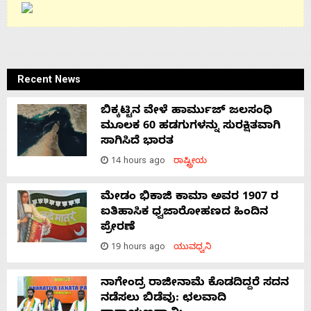
Recent News
ಬಿಕ್ಕಟ್ಟಿನ ವೇಳೆ ಹಾರ್ಮುಜ್ ಜಲಸಂಧಿ
ಮೂಲಕ 60 ಹಡಗುಗಳನ್ನು ಸುರಕ್ಷಿತವಾಗಿ
ಸಾಗಿಸಿದೆ ಭಾರತ
14 hours ago
ರಾಷ್ಟ್ರೀಯ
ಮೇಡಂ ಭಿಕಾಜಿ ಕಾಮಾ ಅವರ 1907 ರ
ಐತಿಹಾಸಿಕ ಧ್ವಜಾರೋಹಣದ ಹಿಂದಿನ
ಪ್ರೇರಣೆ
19 hours ago
ಯುವಧ್ವನಿ
ನಾಗೇಂದ್ರ ರಾಜೀನಾಮೆ ಕೊಡದಿದ್ದರೆ ಸದನ
ನಡೆಸಲು ಬಿಡೆವು: ಛಲವಾದಿ