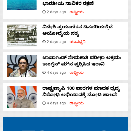
ಭಾರತೀಯ ನಾವಿಕರ ರಕ್ಷಣೆ
2 days ago
ರಾಷ್ಟ್ರೀಯ
ವಿದೇಶಿ ಪ್ರಯಾಣಿಕನ ದಿನಚರಿಯಲ್ಲಿದೆ
ಅಯೋಧ್ಯೆಯ ಸತ್ಯ
2 days ago
ಯುವಧ್ವನಿ
ಜಾರ್ಖಾಂಡ್‌ ನೇಮಕಾತಿ ಪರೀಕ್ಷಾ ಅಕ್ರಮ:
ಕಾಂಗ್ರೆಸ್‌ ಮೌನ ಪ್ರಶ್ನಿಸಿದ ಇರಾನಿ
4 days ago
ರಾಷ್ಟ್ರೀಯ
ರಾಷ್ಟ್ರವ್ಯಾಪಿ 100 ವಾರಗಳ ಮಾದಕ ದ್ರವ್ಯ
ವಿರೋಧಿ ಅಭಿಯಾನಕ್ಕೆ ಮೋದಿ ಚಾಲನೆ
4 days ago
ರಾಷ್ಟ್ರೀಯ