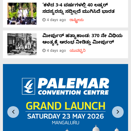
‘ಕಳೆದ 3-4 ವರ್ಷಗಳಲ್ಲಿ 40 ಲಷ್ಕರ್
ಸದಸ್ಯರನ್ನು ಸದ್ದಿಲ್ಲದೆ ಮುಗಿಸಿದೆ ಭಾರತ
4 days ago
ರಾಷ್ಟ್ರೀಯ
ಮೀರ್ಪುರ್ ಹತ್ಯಾಕಾಂಡ: 370 ನೇ ವಿಧಿಯ
ಅಂತ್ಯಕ್ಕೆ ಆರಂಭ ನೀಡಿತ್ತು ಮೀರ್ಪುರ್
4 days ago
ಯುವಧ್ವನಿ