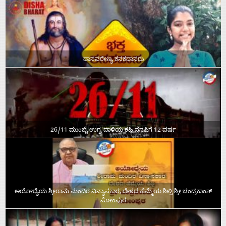
ದಾಸವರೇಣ್ಯ ಕನಕದಾಸರು
26/11 ಮುಂಬೈ ಉಗ್ರ ದಾಳಿಯ ಕಹಿ ನೆನಪಿಗೆ 12 ವರ್ಷ
ಅಯೋಧ್ಯೆಯ ಶ್ರೀರಾಮ ಮಂದಿರ ವಿನ್ಯಾಸಕಾರ, ದೇಶದ ಹೆಮ್ಮೆಯ ಶಿಲ್ಪಿ ಶ್ರೀ ಚಂದ್ರಕಾಂತ್‌
ಸೋಂಪುರ