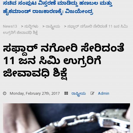
‘ಕಳೆದ 3-4 ವರ್ಷಗಳಲ್ಲಿ 40 ಲಷ್ಕರ್ ಸದಸ್ಯರನ್ನು ಸದ್ದಿಲ್ಲದೆ
2
ಮುಗಿಸಿದೆ ಭಾರತ
ಪ
News13
ಸುದ್ದಿಗಳು
ರಾಷ್ಟ್ರೀಯ
ಸಫ್ದಾರ್ ನಗೋರಿ ಸೇರಿದಂತೆ 11 ಜನ ಸಿಮಿ
>
>
>
ಉಗ್ರರಿಗೆ ಜೀವಾವಧಿ ಶಿಕ್ಷೆ
ಸಫ್ದಾರ್ ನಗೋರಿ ಸೇರಿದಂತೆ
11 ಜನ ಸಿಮಿ ಉಗ್ರರಿಗೆ
ಜೀವಾವಧಿ ಶಿಕ್ಷೆ
Monday, February 27th, 2017
ರಾಷ್ಟ್ರೀಯ
Admin