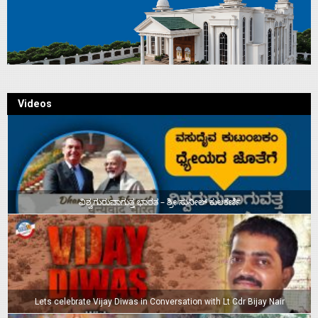
Videos
ವಿಶ್ವಗುರುವಾಗುತ್ತ ಭಾರತ – ಶ್ರೀ ಸುನೀಲ್‌ ಕುಲಕರ್ಣಿ
Lets celebrate Vijay Diwas in Conversation with Lt Cdr Bijay Nair