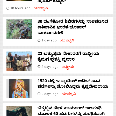
ಪ್ರಸಾದ್ ಬಿಸ್ಮಿಲ್
10 hours ago
ಯುವಧ್ವನಿ
30 ದಂಗೆಕೋರ ಶಿಬಿರಗಳನ್ನು ನಾಶಪಡಿಸಿದ
ಐತಿಹಾಸಿಕ ಭಾರತ-ಭೂತಾನ್
ಕಾರ್ಯಾಚರಣೆ
1 day ago
ಯುವಧ್ವನಿ
22 ಅತ್ಯುತ್ತಮ ನೇಕಾರರಿಗೆ ರಾಷ್ಟ್ರೀಯ
ಕೈಮಗ್ಗ ಪ್ರಶಸ್ತಿ ಪ್ರದಾನ
2 days ago
ರಾಷ್ಟ್ರೀಯ
1520 ರಲ್ಲಿ ಇಸ್ಮಾಯಿಲ್ ಆದಿಲ್ ಷಾನ
ಪಡೆಗಳನ್ನು ಸೋಲಿಸಿದ್ದರು ಕೃಷ್ಣದೇವರಾಯ
2 days ago
ಯುವಧ್ವನಿ
ಬಿಕ್ಕಟ್ಟಿನ ವೇಳೆ ಹಾರ್ಮುಜ್ ಜಲಸಂಧಿ
ಮೂಲಕ 60 ಹಡಗುಗಳನ್ನು ಸುರಕ್ಷಿತವಾಗಿ