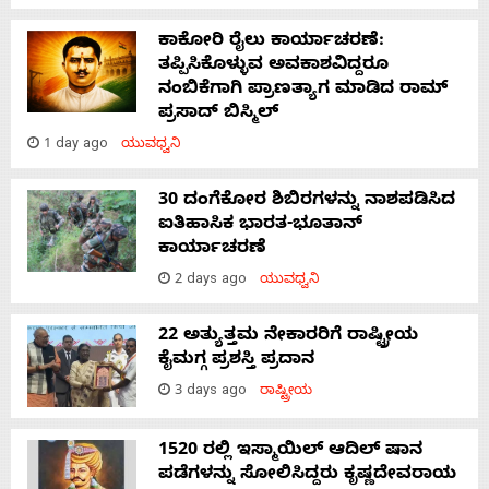
ಕಾಕೋರಿ ರೈಲು ಕಾರ್ಯಾಚರಣೆ:
ತಪ್ಪಿಸಿಕೊಳ್ಳುವ ಅವಕಾಶವಿದ್ದರೂ
ನಂಬಿಕೆಗಾಗಿ ಪ್ರಾಣತ್ಯಾಗ ಮಾಡಿದ ರಾಮ್
ಪ್ರಸಾದ್ ಬಿಸ್ಮಿಲ್
1 day ago
ಯುವಧ್ವನಿ
30 ದಂಗೆಕೋರ ಶಿಬಿರಗಳನ್ನು ನಾಶಪಡಿಸಿದ
ಐತಿಹಾಸಿಕ ಭಾರತ-ಭೂತಾನ್
ಕಾರ್ಯಾಚರಣೆ
2 days ago
ಯುವಧ್ವನಿ
22 ಅತ್ಯುತ್ತಮ ನೇಕಾರರಿಗೆ ರಾಷ್ಟ್ರೀಯ
ಕೈಮಗ್ಗ ಪ್ರಶಸ್ತಿ ಪ್ರದಾನ
3 days ago
ರಾಷ್ಟ್ರೀಯ
1520 ರಲ್ಲಿ ಇಸ್ಮಾಯಿಲ್ ಆದಿಲ್ ಷಾನ
ಪಡೆಗಳನ್ನು ಸೋಲಿಸಿದ್ದರು ಕೃಷ್ಣದೇವರಾಯ