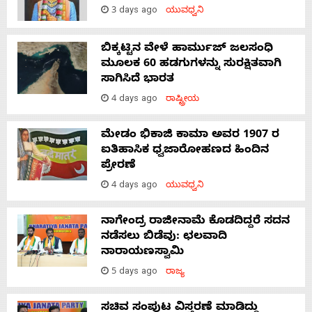
3 days ago
ಯುವಧ್ವನಿ
ಬಿಕ್ಕಟ್ಟಿನ ವೇಳೆ ಹಾರ್ಮುಜ್ ಜಲಸಂಧಿ
ಮೂಲಕ 60 ಹಡಗುಗಳನ್ನು ಸುರಕ್ಷಿತವಾಗಿ
ಸಾಗಿಸಿದೆ ಭಾರತ
4 days ago
ರಾಷ್ಟ್ರೀಯ
ಮೇಡಂ ಭಿಕಾಜಿ ಕಾಮಾ ಅವರ 1907 ರ
ಐತಿಹಾಸಿಕ ಧ್ವಜಾರೋಹಣದ ಹಿಂದಿನ
ಪ್ರೇರಣೆ
4 days ago
ಯುವಧ್ವನಿ
ನಾಗೇಂದ್ರ ರಾಜೀನಾಮೆ ಕೊಡದಿದ್ದರೆ ಸದನ
ನಡೆಸಲು ಬಿಡೆವು: ಛಲವಾದಿ
ನಾರಾಯಣಸ್ವಾಮಿ
5 days ago
ರಾಜ್ಯ
ಸಚಿವ ಸಂಪುಟ ವಿಸ್ತರಣೆ ಮಾಡಿದ್ದು