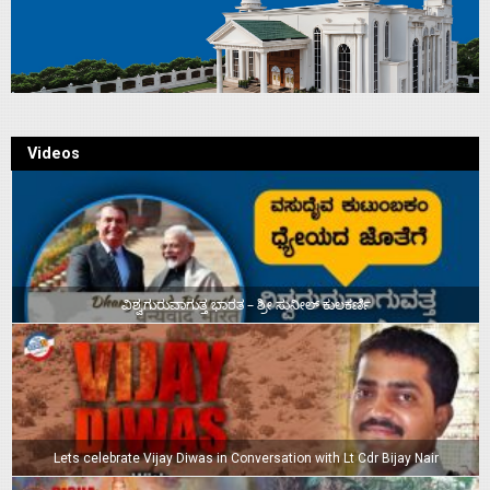
Videos
ವಿಶ್ವಗುರುವಾಗುತ್ತ ಭಾರತ – ಶ್ರೀ ಸುನೀಲ್‌ ಕುಲಕರ್ಣಿ
Lets celebrate Vijay Diwas in Conversation with Lt Cdr Bijay Nair