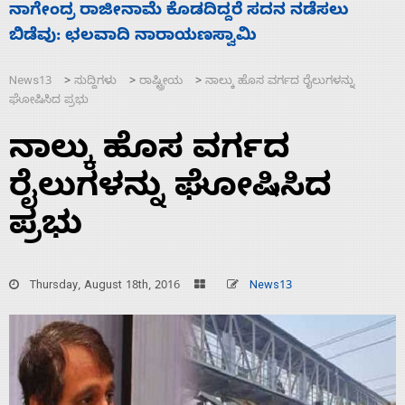
ಸಚಿವ ಸಂಪುಟ ವಿಸ್ತರಣೆ ಮಾಡಿದ್ದು ಹಣಬಲ ಮತ್ತು
‘
ಹೈಕಮಾಂಡ್ ರಾಜಕಾರಣಕ್ಕೆ: ವಿಜಯೇಂದ್ರ
ಮ
News13
ಸುದ್ದಿಗಳು
ರಾಷ್ಟ್ರೀಯ
ನಾಲ್ಕು ಹೊಸ ವರ್ಗದ ರೈಲುಗಳನ್ನು
>
>
>
ಘೋಷಿಸಿದ ಪ್ರಭು
ನಾಲ್ಕು ಹೊಸ ವರ್ಗದ
ರೈಲುಗಳನ್ನು ಘೋಷಿಸಿದ
ಪ್ರಭು
Thursday, August 18th, 2016
News13