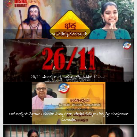
ದಾಸವರೇಣ್ಯ ಕನಕದಾಸರು
26/11 ಮುಂಬೈ ಉಗ್ರ ದಾಳಿಯ ಕಹಿ ನೆನಪಿಗೆ 12 ವರ್ಷ
ಅಯೋಧ್ಯೆಯ ಶ್ರೀರಾಮ ಮಂದಿರ ವಿನ್ಯಾಸಕಾರ, ದೇಶದ ಹೆಮ್ಮೆಯ ಶಿಲ್ಪಿ ಶ್ರೀ ಚಂದ್ರಕಾಂತ್‌
ಸೋಂಪುರ