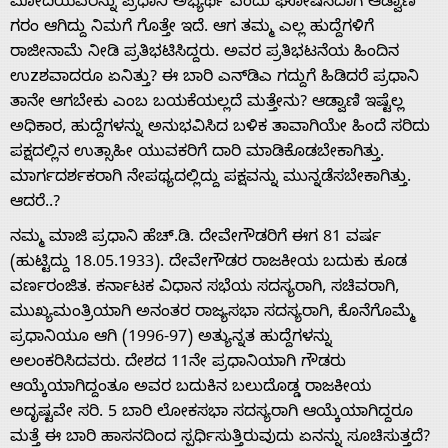
ಮೋದಿಯವರನ್ನು ಪ್ರಧಾನಿ ಅಭ್ಯರ್ಥಿ ಎಂದು ಘೋಷಿಸಿದಾಗ ಆಡ್ವಾಣಿ
ಗರಂ ಆಗಿದ್ದು ನಿಮಗೆ ಗೊತ್ತೇ ಇದೆ. ಆಗ ತಮ್ಮ ಎಲ್ಲ ಹುದ್ದೆಗಳಿಗೆ
ರಾಜೀನಾಮೆ ನೀಡಿ ಪ್ರತಿಭಟಿಸಿದ್ದರು. ಅವರ ಪ್ರತಿಭಟನೆಯ ಹಿಂದಿನ
ಉzಶವಾದರೂ ಏನಿತ್ತು? ಈ ಬಾರಿ ಎನ್‌ಡಿಎ ಗದ್ದುಗೆ ಹಿಡಿದರೆ ಪ್ರಧಾನಿ
ತಾನೇ ಆಗಬೇಕು ಎಂಬ ಬಯಕೆಯಲ್ಲದೆ ಮತ್ತೇನು? ಆಡ್ವಾಣಿ ಇಷ್ಟೆಲ್ಲ
ಅಧಿಕಾರ, ಹುದ್ದೆಗಳನ್ನು ಅನುಭವಿಸಿದ ಬಳಿಕ ತಾವಾಗಿಯೇ ಹಿಂದೆ ಸರಿದು
ಪಕ್ಷದಲ್ಲಿನ ಉತ್ಸಾಹೀ ಯುವಕರಿಗೆ ದಾರಿ ಮಾಡಿಕೊಡಬೇಕಾಗಿತ್ತು.
ಮಾರ್ಗದರ್ಶಕರಾಗಿ ನೇಪಥ್ಯದಲ್ಲಿದ್ದು ಪಕ್ಷವನ್ನು ಮುನ್ನಡೆಸಬೇಕಾಗಿತ್ತು.
ಆದರೆ..?
ನಮ್ಮ ಮಾಜಿ ಪ್ರಧಾನಿ ಹೆಚ್.ಡಿ. ದೇವೇಗೌಡರಿಗೆ ಈಗ 81 ವರ್ಷ
(ಹುಟ್ಟಿದ್ದು 18.05.1933). ದೇವೇಗೌಡರ ರಾಜಕೀಯ ಬದುಕು ಕೂಡ
Home
ವರ್ಣರಂಜಿತ. ಕರ್ನಾಟಕ ವಿಧಾನ ಸಭೆಯ ಸದಸ್ಯರಾಗಿ, ಸಚಿವರಾಗಿ,
ಮುಖ್ಯಮಂತ್ರಿಯಾಗಿ ಅನಂತರ ರಾಜ್ಯಸಭಾ ಸದಸ್ಯರಾಗಿ, ಕೊನೆಗೊಮ್ಮೆ
ಪ್ರಧಾನಿಯೂ ಆಗಿ (1996-97) ಅತ್ಯುನ್ನತ ಹುದ್ದೆಗಳನ್ನು
About
ಅಲಂಕರಿಸಿದವರು. ದೇಶದ 11ನೇ ಪ್ರಧಾನಿಯಾಗಿ ಗೌಡರು
ಆಯ್ಕೆಯಾಗಿದ್ದಂತೂ ಅವರ ಬದುಕಿನ ಬಲುದೊಡ್ಡ ರಾಜಕೀಯ
Us
ಅದೃಷ್ಟವೇ ಸರಿ. 5 ಬಾರಿ ಲೋಕಸಭಾ ಸದಸ್ಯರಾಗಿ ಆಯ್ಕೆಯಾಗಿದ್ದರೂ
ಮತ್ತೆ ಈ ಬಾರಿ ಹಾಸನದಿಂದ ಸ್ಪರ್ಧಿಸುತ್ತಿರುವುದು ಏನನ್ನು ಸೂಚಿಸುತ್ತದೆ?