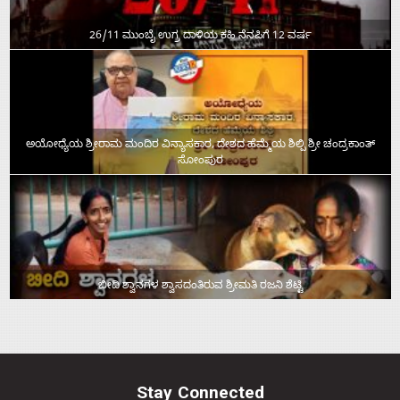
26/11 ಮುಂಬೈ ಉಗ್ರ ದಾಳಿಯ ಕಹಿ ನೆನಪಿಗೆ 12 ವರ್ಷ
ಅಯೋಧ್ಯೆಯ ಶ್ರೀರಾಮ ಮಂದಿರ ವಿನ್ಯಾಸಕಾರ, ದೇಶದ ಹೆಮ್ಮೆಯ ಶಿಲ್ಪಿ ಶ್ರೀ ಚಂದ್ರಕಾಂತ್‌
ಸೋಂಪುರ
ಬೀದಿ ಶ್ವಾನಗಳ ಶ್ವಾಸದಂತಿರುವ ಶ್ರೀಮತಿ ರಜನಿ ಶೆಟ್ಟಿ
Stay Connected