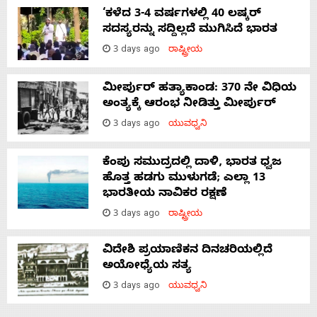
‘ಕಳೆದ 3-4 ವರ್ಷಗಳಲ್ಲಿ 40 ಲಷ್ಕರ್
ಸದಸ್ಯರನ್ನು ಸದ್ದಿಲ್ಲದೆ ಮುಗಿಸಿದೆ ಭಾರತ
3 days ago
ರಾಷ್ಟ್ರೀಯ
ಮೀರ್ಪುರ್ ಹತ್ಯಾಕಾಂಡ: 370 ನೇ ವಿಧಿಯ
ಅಂತ್ಯಕ್ಕೆ ಆರಂಭ ನೀಡಿತ್ತು ಮೀರ್ಪುರ್
3 days ago
ಯುವಧ್ವನಿ
ಕೆಂಪು ಸಮುದ್ರದಲ್ಲಿ ದಾಳಿ, ಭಾರತ ಧ್ವಜ
ಹೊತ್ತ ಹಡಗು ಮುಳುಗಡೆ; ಎಲ್ಲಾ 13
ಭಾರತೀಯ ನಾವಿಕರ ರಕ್ಷಣೆ
3 days ago
ರಾಷ್ಟ್ರೀಯ
ವಿದೇಶಿ ಪ್ರಯಾಣಿಕನ ದಿನಚರಿಯಲ್ಲಿದೆ
ಅಯೋಧ್ಯೆಯ ಸತ್ಯ
3 days ago
ಯುವಧ್ವನಿ