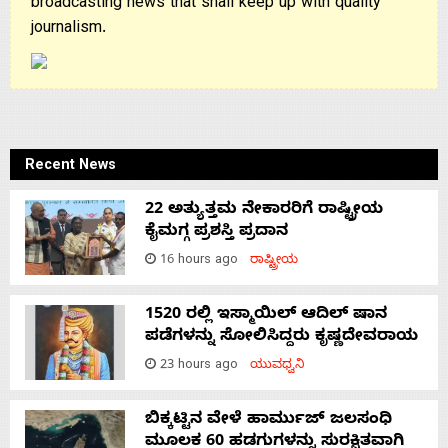
broadcasting news that shall keep up with quality
journalism.
Recent News
22 ಅತ್ಯುತ್ತಮ ನೇಕಾರರಿಗೆ ರಾಷ್ಟ್ರೀಯ
ಕೈಮಗ್ಗ ಪ್ರಶಸ್ತಿ ಪ್ರದಾನ
16 hours ago
ರಾಷ್ಟ್ರೀಯ
1520 ರಲ್ಲಿ ಇಸ್ಮಾಯಿಲ್ ಆದಿಲ್ ಷಾನ
ಪಡೆಗಳನ್ನು ಸೋಲಿಸಿದ್ದರು ಕೃಷ್ಣದೇವರಾಯ
23 hours ago
ಯುವಧ್ವನಿ
ಬಿಕ್ಕಟ್ಟಿನ ವೇಳೆ ಹಾರ್ಮುಜ್ ಜಲಸಂಧಿ
ಮೂಲಕ 60 ಹಡಗುಗಳನ್ನು ಸುರಕ್ಷಿತವಾಗಿ