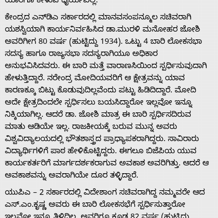
ಯಾರಿಗೂ ಕೇಳುವ ಧೈರ್ಯವಿಲ್ಲ.
ಕೇಂದ್ರದ ಎನ್‌ಡಿಎ ಸರ್ಕಾರದಲ್ಲಿ ಮಾನವಸಂಪನ್ಮೂಲ ಸಚಿವರಾಗಿ
ಯಶಸ್ವಿಯಾಗಿ ಕಾರ್ಯನಿರ್ವಹಿಸಿದ ಡಾ.ಮುರಳಿ ಮನೋಹರ ಜೋಶಿ
ಅವರಿಗೀಗ 80 ವರ್ಷ (ಹುಟ್ಟಿದ್ದು 1934). ಒಟ್ಟು 4 ಬಾರಿ ಲೋಕಸಭಾ
ಸದಸ್ಯ ಹಾಗೂ ರಾಜ್ಯಸಭಾ ಸದಸ್ಯರಾಗಿಯೂ ಅಧಿಕಾರ
ಅನುಭವಿಸಿದವರು. ಈ ಬಾರಿ ಮತ್ತೆ ವಾರಾಣಸಿಯಿಂದ ಸ್ಪರ್ಧಿಸುವುದಾಗಿ
ಹೇಳುತ್ತಿದ್ದಾರೆ. ನರೇಂದ್ರ ಮೋದಿಯವರಿಗೆ ಆ ಕ್ಷೇತ್ರವನ್ನು ಯಾವ
ಕಾರಣಕ್ಕೂ ಬಿಟ್ಟು ಕೊಡುವುದಿಲ್ಲವೆಂದು ಪಟ್ಟು ಹಿಡಿದಿದ್ದಾರೆ. ಮೋದಿ
ಅದೇ ಕ್ಷೇತ್ರದಿಂದಲೇ ಸ್ಪರ್ಧಿಸಲು ಬಯಸಿದ್ದಾರೋ ಇಲ್ಲವೋ ಇನ್ನೂ
ನಿಕ್ಕಿಯಾಗಿಲ್ಲ. ಆದರೆ ಡಾ. ಜೋಶಿ ಮಾತ್ರ ಈ ಬಾರಿ ಸ್ಪರ್ಧಿಸದಿರುವ
ಮಾತು ಆಡಿಯೇ ಇಲ್ಲ. ರಾಜಕೀಯಕ್ಕೆ ಬರುವ ಮುನ್ನ ಅವರು
ವಿಶ್ವವಿದ್ಯಾಲಯದಲ್ಲಿ ಭೌತಶಾಸ್ತ್ರದ ಪ್ರಾಧ್ಯಾಪಕರಾಗಿದ್ದರು. ಸಾವಿರಾರು
ವಿದ್ಯಾರ್ಥಿಗಳಿಗೆ ಪಾಠ ಹೇಳಿಕೊಟ್ಟಿದ್ದರು. ಈಗಲೂ ಬಿಜೆಪಿಯ ಯುವ
ಕಾರ್ಯಕರ್ತರಿಗೆ ಮಾರ್ಗದರ್ಶಕರಾಗುವ ಅವಕಾಶ ಅವರಿಗಿತ್ತು. ಆದರೆ ಆ
ಅವಕಾಶವನ್ನು ಅವರಾಗಿಯೇ ದೂರ ತಳ್ಳಿದ್ದಾರೆ.
ಯುಪಿಎ – 2 ಸರ್ಕಾರದಲ್ಲಿ ವಿದೇಶಾಂಗ ಸಚಿವರಾಗಿದ್ದ ನಮ್ಮವರೇ ಆದ
ಎಸ್.ಎಂ.ಕೃಷ್ಣ ಅವರು ಈ ಬಾರಿ ಲೋಕಸಭೆಗೆ ಸ್ಪರ್ಧಿಸುತ್ತಾರೋ
ಇಲ್ಲವೋ ಇನ್ನೂ ತಿಳಿದಿಲ್ಲ. ಅವರಿಗೂ ಕೂಡ 82 ವರ್ಷ (ಹುಟ್ಟಿದ್ದು