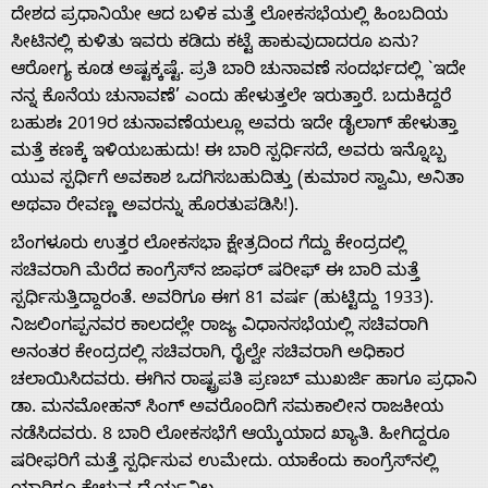
ದೇಶದ ಪ್ರಧಾನಿಯೇ ಆದ ಬಳಿಕ ಮತ್ತೆ ಲೋಕಸಭೆಯಲ್ಲಿ ಹಿಂಬದಿಯ
Advertise
ಸೀಟಿನಲ್ಲಿ ಕುಳಿತು ಇವರು ಕಡಿದು ಕಟ್ಟೆ ಹಾಕುವುದಾದರೂ ಏನು?
ಆರೋಗ್ಯ ಕೂಡ ಅಷ್ಟಕ್ಕಷ್ಟೆ. ಪ್ರತಿ ಬಾರಿ ಚುನಾವಣೆ ಸಂದರ್ಭದಲ್ಲಿ `ಇದೇ
With
ನನ್ನ ಕೊನೆಯ ಚುನಾವಣೆ’ ಎಂದು ಹೇಳುತ್ತಲೇ ಇರುತ್ತಾರೆ. ಬದುಕಿದ್ದರೆ
ಬಹುಶಃ 2019ರ ಚುನಾವಣೆಯಲ್ಲೂ ಅವರು ಇದೇ ಡೈಲಾಗ್ ಹೇಳುತ್ತಾ
ಮತ್ತೆ ಕಣಕ್ಕೆ ಇಳಿಯಬಹುದು! ಈ ಬಾರಿ ಸ್ಪರ್ಧಿಸದೆ, ಅವರು ಇನ್ನೊಬ್ಬ
s
ಯುವ ಸ್ಪರ್ಧಿಗೆ ಅವಕಾಶ ಒದಗಿಸಬಹುದಿತ್ತು (ಕುಮಾರ ಸ್ವಾಮಿ, ಅನಿತಾ
ಅಥವಾ ರೇವಣ್ಣ ಅವರನ್ನು ಹೊರತುಪಡಿಸಿ!).
Contact
ಬೆಂಗಳೂರು ಉತ್ತರ ಲೋಕಸಭಾ ಕ್ಷೇತ್ರದಿಂದ ಗೆದ್ದು ಕೇಂದ್ರದಲ್ಲಿ
ಸಚಿವರಾಗಿ ಮೆರೆದ ಕಾಂಗ್ರೆಸ್‌ನ ಜಾಫರ್ ಷರೀಫ್ ಈ ಬಾರಿ ಮತ್ತೆ
Us
ಸ್ಪರ್ಧಿಸುತ್ತಿದ್ದಾರಂತೆ. ಅವರಿಗೂ ಈಗ 81 ವರ್ಷ (ಹುಟ್ಟಿದ್ದು 1933).
ನಿಜಲಿಂಗಪ್ಪನವರ ಕಾಲದಲ್ಲೇ ರಾಜ್ಯ ವಿಧಾನಸಭೆಯಲ್ಲಿ ಸಚಿವರಾಗಿ
ಅನಂತರ ಕೇಂದ್ರದಲ್ಲಿ ಸಚಿವರಾಗಿ, ರೈಲ್ವೇ ಸಚಿವರಾಗಿ ಅಧಿಕಾರ
ಚಲಾಯಿಸಿದವರು. ಈಗಿನ ರಾಷ್ಟ್ರಪತಿ ಪ್ರಣಬ್ ಮುಖರ್ಜಿ ಹಾಗೂ ಪ್ರಧಾನಿ
ಡಾ. ಮನಮೋಹನ್ ಸಿಂಗ್ ಅವರೊಂದಿಗೆ ಸಮಕಾಲೀನ ರಾಜಕೀಯ
ನಡೆಸಿದವರು. 8 ಬಾರಿ ಲೋಕಸಭೆಗೆ ಆಯ್ಕೆಯಾದ ಖ್ಯಾತಿ. ಹೀಗಿದ್ದರೂ
ಷರೀಫರಿಗೆ ಮತ್ತೆ ಸ್ಪರ್ಧಿಸುವ ಉಮೇದು. ಯಾಕೆಂದು ಕಾಂಗ್ರೆಸ್‌ನಲ್ಲಿ