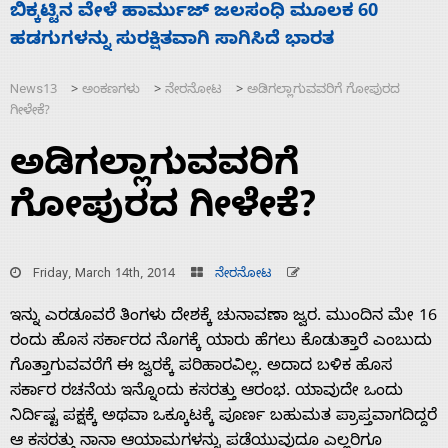
ನಾಗೇಂದ್ರ ರಾಜೀನಾಮೆ ಕೊಡದಿದ್ದರೆ ಸದನ ನಡೆಸಲು
ಸ
ಬಿಡೆವು: ಛಲವಾದಿ ನಾರಾಯಣಸ್ವಾಮಿ
ಹ
News13
ಅಂಕಣಗಳು
ನೇರನೋಟ
ಅಡಿಗಲ್ಲಾಗುವವರಿಗೆ ಗೋಪುರದ
>
>
>
ಗೀಳೇಕೆ?
ಅಡಿಗಲ್ಲಾಗುವವರಿಗೆ
ಗೋಪುರದ ಗೀಳೇಕೆ?
Friday, March 14th, 2014
ನೇರನೋಟ
ಇನ್ನು ಎರಡೂವರೆ ತಿಂಗಳು ದೇಶಕ್ಕೆ ಚುನಾವಣಾ ಜ್ವರ. ಮುಂದಿನ ಮೇ 16
ರಂದು ಹೊಸ ಸರ್ಕಾರದ ನೊಗಕ್ಕೆ ಯಾರು ಹೆಗಲು ಕೊಡುತ್ತಾರೆ ಎಂಬುದು
ಗೊತ್ತಾಗುವವರೆಗೆ ಈ ಜ್ವರಕ್ಕೆ ಪರಿಹಾರವಿಲ್ಲ. ಅದಾದ ಬಳಿಕ ಹೊಸ
ಸರ್ಕಾರ ರಚನೆಯ ಇನ್ನೊಂದು ಕಸರತ್ತು ಆರಂಭ. ಯಾವುದೇ ಒಂದು
ನಿರ್ದಿಷ್ಟ ಪಕ್ಷಕ್ಕೆ ಅಥವಾ ಒಕ್ಕೂಟಕ್ಕೆ ಪೂರ್ಣ ಬಹುಮತ ಪ್ರಾಪ್ತವಾಗದಿದ್ದರೆ
ಆ ಕಸರತ್ತು ನಾನಾ ಆಯಾಮಗಳನ್ನು ಪಡೆಯುವುದೂ ಎಲ್ಲರಿಗೂ