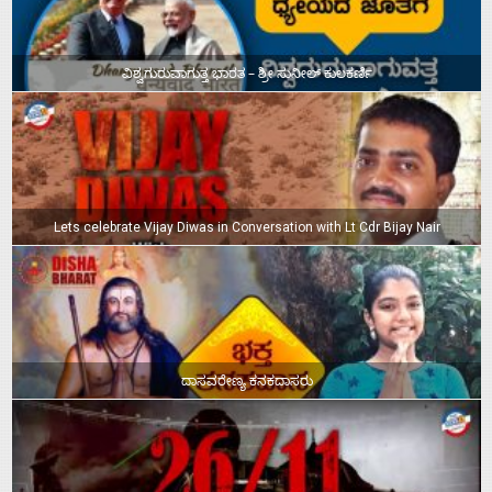
ವಿಶ್ವಗುರುವಾಗುತ್ತ ಭಾರತ – ಶ್ರೀ ಸುನೀಲ್‌ ಕುಲಕರ್ಣಿ
Lets celebrate Vijay Diwas in Conversation with Lt Cdr Bijay Nair
ದಾಸವರೇಣ್ಯ ಕನಕದಾಸರು