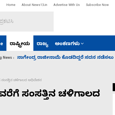
Home
About News13.in
Advertise With Us
Subscribe Now
e
ರಾಷ್ಟ್ರೀಯ
ರಾಜ್ಯ
ಅಂಕಣಗಳು
ಸಚಿವ ಸಂಪುಟ ವಿಸ್ತರಣೆ ಮಾಡಿದ್ದು ಹಣಬಲ ಮತ್ತು 
g News :
ಗೆ ಸಂಸತ್ತಿನ ಚಳಿಗಾಲದ ಅಧಿವೇಶನ
ವರೆಗೆ ಸಂಸತ್ತಿನ ಚಳಿಗಾಲದ