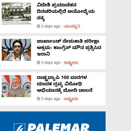
ವಿದೇಶಿ ಪ್ರಯಾಣಿಕನ
ದಿನಚರಿಯಲ್ಲಿದೆ ಅಯೋಧ್ಯೆಯ
ಸತ್ಯ
2 days ago
ಯುವಧ್ವನಿ
ಜಾರ್ಖಾಂಡ್‌ ನೇಮಕಾತಿ ಪರೀಕ್ಷಾ
ಅಕ್ರಮ: ಕಾಂಗ್ರೆಸ್‌ ಮೌನ ಪ್ರಶ್ನಿಸಿದ
ಇರಾನಿ
3 days ago
ರಾಷ್ಟ್ರೀಯ
ರಾಷ್ಟ್ರವ್ಯಾಪಿ 100 ವಾರಗಳ
ಮಾದಕ ದ್ರವ್ಯ ವಿರೋಧಿ
ಅಭಿಯಾನಕ್ಕೆ ಮೋದಿ ಚಾಲನೆ
3 days ago
ರಾಷ್ಟ್ರೀಯ