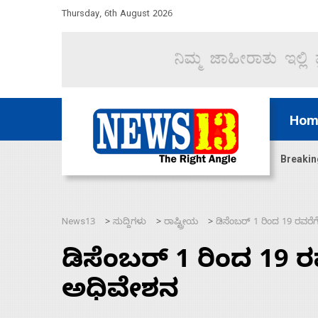
Thursday, 6th August 2026
Hom
ದ್ದರೆ ಸದನ ನಡೆಸಲು ಬಿಡೆವು: ಛಲವಾದಿ ನಾರಾಯಣಸ್ವಾಮಿ
Breakin
News13
ಸುದ್ದಿಗಳು
ರಾಷ್ಟ್ರೀಯ
ಡಿಸೆಂಬರ್ 1 ರಿಂದ 19 ರವರೆ
>
>
>
ಡಿಸೆಂಬರ್ 1 ರಿಂದ 19 ರ
ಅಧಿವೇಶನ