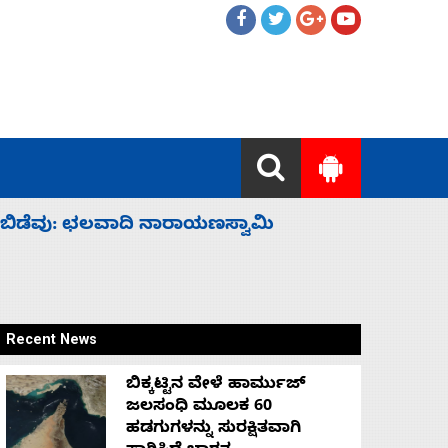
ಹೈಕಮಾಂಡ್ ರಾಜಕಾರಣಕ್ಕೆ: ವಿಜಯೇಂದ್ರ
‘ಕಳೆದ 3-4 
Recent News
ಬಿಕ್ಕಟ್ಟಿನ ವೇಳೆ ಹಾರ್ಮುಜ್
ಜಲಸಂಧಿ ಮೂಲಕ 60
ಹಡಗುಗಳನ್ನು ಸುರಕ್ಷಿತವಾಗಿ