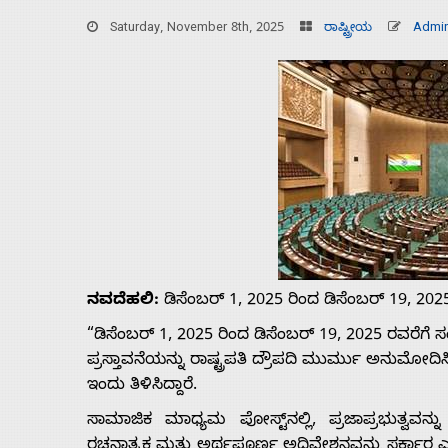
Saturday, November 8th, 2025
ರಾಷ್ಟ್ರೀಯ
Admi
ನವದೆಹಲಿ:
ಡಿಸೆಂಬರ್ 1, 2025 ರಿಂದ ಡಿಸೆಂಬರ್ 19, 20
Home
“ಡಿಸೆಂಬರ್ 1, 2025 ರಿಂದ ಡಿಸೆಂಬರ್ 19, 2025 ರವರೆಗೆ
ಪ್ರಸ್ತಾವನೆಯನ್ನು ರಾಷ್ಟ್ರಪತಿ ದ್ರೌಪದಿ ಮುರ್ಮು ಅನುಮೋ
ಇಂದು ತಿಳಿಸಿದ್ದಾರೆ.
About
ಸಾಮಾಜಿಕ ಮಾಧ್ಯಮ ಪೋಸ್ಟ್‌ನಲ್ಲಿ, ಪ್ರಜಾಪ್ರಭುತ್ವವನ
ರಚನಾತ್ಮಕ ಮತ್ತು ಅರ್ಥಪೂರ್ಣ ಅಧಿವೇಶನವನ್ನು ಸರ್ಕಾರ ಎದ