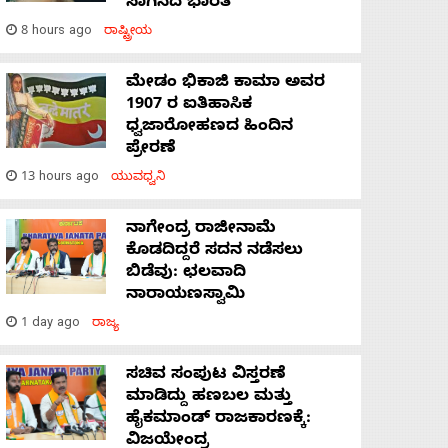
ಸಾಗಿಸಿದೆ ಭಾರತ
8 hours ago
ರಾಷ್ಟ್ರೀಯ
ಮೇಡಂ ಭಿಕಾಜಿ ಕಾಮಾ ಅವರ
1907 ರ ಐತಿಹಾಸಿಕ
ಧ್ವಜಾರೋಹಣದ ಹಿಂದಿನ
ಪ್ರೇರಣೆ
13 hours ago
ಯುವಧ್ವನಿ
ನಾಗೇಂದ್ರ ರಾಜೀನಾಮೆ
ಕೊಡದಿದ್ದರೆ ಸದನ ನಡೆಸಲು
ಬಿಡೆವು: ಛಲವಾದಿ
ನಾರಾಯಣಸ್ವಾಮಿ
1 day ago
ರಾಜ್ಯ
ಸಚಿವ ಸಂಪುಟ ವಿಸ್ತರಣೆ
ಮಾಡಿದ್ದು ಹಣಬಲ ಮತ್ತು
ಹೈಕಮಾಂಡ್ ರಾಜಕಾರಣಕ್ಕೆ:
ವಿಜಯೇಂದ್ರ