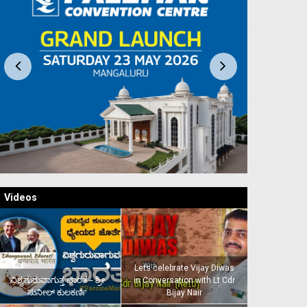
Videos
Lets celebrate Vijay Diwas
ವಿಶ್ವಗುರುವಾಗುತ್ತ ಭಾರತ – ಶ್ರೀ
in Conversation with Lt Cdr
ಸುನೀಲ್‌ ಕುಲಕರ್ಣಿ
Bijay Nair