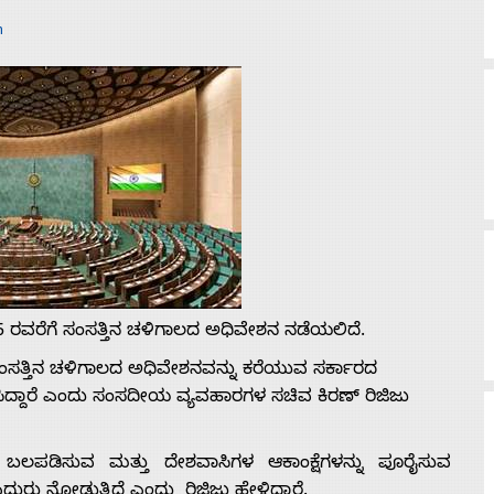
n
25 ರವರೆಗೆ ಸಂಸತ್ತಿನ ಚಳಿಗಾಲದ ಅಧಿವೇಶನ ನಡೆಯಲಿದೆ.
 ಸಂಸತ್ತಿನ ಚಳಿಗಾಲದ ಅಧಿವೇಶನವನ್ನು ಕರೆಯುವ ಸರ್ಕಾರದ
ದಿಸಿದ್ದಾರೆ ಎಂದು ಸಂಸದೀಯ ವ್ಯವಹಾರಗಳ ಸಚಿವ ಕಿರಣ್ ರಿಜಿಜು
್ನು ಬಲಪಡಿಸುವ ಮತ್ತು ದೇಶವಾಸಿಗಳ ಆಕಾಂಕ್ಷೆಗಳನ್ನು ಪೂರೈಸುವ
ುರು ನೋಡುತ್ತಿದೆ ಎಂದು ರಿಜಿಜು ಹೇಳಿದ್ದಾರೆ.