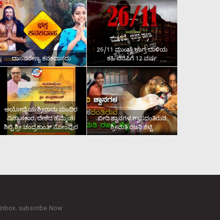
26/11 ಮುಂಬೈ ಉಗ್ರ ದಾಳಿಯ
ದಾಸವರೇಣ್ಯ ಕನಕದಾಸರು
ಕಹಿ ನೆನಪಿಗೆ 12 ವರ್ಷ
ಅಯೋಧ್ಯೆಯ ಶ್ರೀರಾಮ ಮಂದಿರ
ವಿನ್ಯಾಸಕಾರ, ದೇಶದ ಹೆಮ್ಮೆಯ
ಬೀದಿ ಶ್ವಾನಗಳ ಶ್ವಾಸದಂತಿರುವ
ಶಿಲ್ಪಿ ಶ್ರೀ ಚಂದ್ರಕಾಂತ್‌ ಸೋಂಪುರ
ಶ್ರೀಮತಿ ರಜನಿ ಶೆಟ್ಟಿ
 inbox. subscribe Now