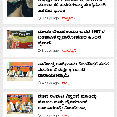
ಮೂಲಕ 60 ಹಡಗುಗಳನ್ನು ಸುರಕ್ಷಿತವಾಗಿ
ಸಾಗಿಸಿದೆ ಭಾರತ
3 days ago
ರಾಷ್ಟ್ರೀಯ
ಮೇಡಂ ಭಿಕಾಜಿ ಕಾಮಾ ಅವರ 1907 ರ
ಐತಿಹಾಸಿಕ ಧ್ವಜಾರೋಹಣದ ಹಿಂದಿನ
ಪ್ರೇರಣೆ
3 days ago
ಯುವಧ್ವನಿ
ನಾಗೇಂದ್ರ ರಾಜೀನಾಮೆ ಕೊಡದಿದ್ದರೆ ಸದನ
ನಡೆಸಲು ಬಿಡೆವು: ಛಲವಾದಿ
ನಾರಾಯಣಸ್ವಾಮಿ
4 days ago
ರಾಜ್ಯ
ಸಚಿವ ಸಂಪುಟ ವಿಸ್ತರಣೆ ಮಾಡಿದ್ದು
ಹಣಬಲ ಮತ್ತು ಹೈಕಮಾಂಡ್
ರಾಜಕಾರಣಕ್ಕೆ: ವಿಜಯೇಂದ್ರ
4 days ago
ರಾಜ್ಯ