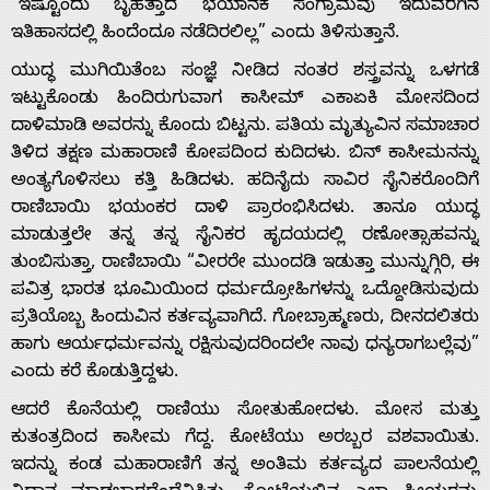
“ಇಷ್ಟೊಂದು ಬೃಹತ್ತಾದ ಭಯಾನಕ‌ ಸಂಗ್ರಾಮವು‌ ಇದುವರೆಗಿನ‌
Us
ಇತಿಹಾಸದಲ್ಲಿ ಹಿಂದೆಂದೂ ನಡೆದಿರಲಿಲ್ಲ” ಎಂದು ತಿಳಿಸುತ್ತಾನೆ.
ಯುದ್ಧ ಮುಗಿಯಿತೆಂಬ ಸಂಜ್ಞೆ ನೀಡಿದ ನಂತರ ಶಸ್ತ್ರವನ್ನು ಒಳಗಡೆ
Advertise
ಇಟ್ಟುಕೊಂಡು ಹಿಂದಿರುಗುವಾಗ ಕಾಸೀಮ್ ಎಕಾಏಕಿ ಮೋಸದಿಂದ
ದಾಳಿಮಾಡಿ ಅವರನ್ನು ಕೊಂದು ಬಿಟ್ಟನು.‌ ಪತಿಯ ಮೃತ್ಯುವಿನ‌ ಸಮಾಚಾರ
ತಿಳಿದ ತಕ್ಷಣ ಮಹಾರಾಣಿ ಕೋಪದಿಂದ ಕುದಿದಳು. ಬಿನ್ ಕಾಸೀಮನನ್ನು
With
ಅಂತ್ಯಗೊಳಿಸಲು ಕತ್ತಿ ಹಿಡಿದಳು. ಹದಿನೈದು ಸಾವಿರ ಸೈನಿಕರೊಂದಿಗೆ
ರಾಣಿಬಾಯಿ ಭಯಂಕರ ದಾಳಿ ಪ್ರಾರಂಭಿಸಿದಳು. ತಾನೂ ಯುದ್ಧ‌
s
ಮಾಡುತ್ತಲೇ ತನ್ನ‌ ತನ್ನ ಸೈನಿಕರ ಹೃದಯದಲ್ಲಿ ರಣೋತ್ಸಾಹವನ್ನು
ತುಂಬಿಸುತ್ತಾ, ರಾಣಿಬಾಯಿ “ವೀರರೇ ಮುಂದಡಿ‌ ಇಡುತ್ತಾ ಮುನ್ನುಗ್ಗಿರಿ, ಈ
ಪವಿತ್ರ ಭಾರತ‌ ಭೂಮಿಯಿಂದ ಧರ್ಮದ್ರೋಹಿಗಳನ್ನು ಒದ್ದೋಡಿಸುವುದು
Contact
ಪ್ರತಿಯೊಬ್ಬ ಹಿಂದುವಿನ‌ ಕರ್ತವ್ಯವಾಗಿದೆ. ಗೋಬ್ರಾಹ್ಮಣರು, ದೀನದಲಿತರು
ಹಾಗು ಆರ್ಯಧರ್ಮವನ್ನು ರಕ್ಷಿಸುವುದರಿಂದಲೇ ನಾವು ಧನ್ಯರಾಗಬಲ್ಲೆವು”
Us
ಎಂದು ಕರೆ ಕೊಡುತ್ತಿದ್ದಳು.
ಆದರೆ ಕೊನೆಯಲ್ಲಿ ರಾಣಿಯು ಸೋತುಹೋದಳು.‌ ಮೋಸ ಮತ್ತು
ಕುತಂತ್ರದಿಂದ ಕಾಸೀಮ ಗೆದ್ದ. ಕೋಟೆಯು ಅರಬ್ಬರ ವಶವಾಯಿತು.
ಇದನ್ನು ಕಂಡ ಮಹಾರಾಣಿಗೆ ತನ್ನ ಅಂತಿಮ ಕರ್ತವ್ಯದ ಪಾಲನೆಯಲ್ಲಿ