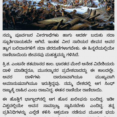
ನಮ್ಮ ಪೂರ್ವಜರ ವೀರಗಾಥೆಗಳು ಹಾಗು ಆದರ್ಶ ಬದುಕು ಸದಾ
ಸ್ಪೂರ್ತಿದಾಯಕವೇ ಆಗಿದೆ. ಇಂತಹ ವೀರ ನಾರಿಯರ ಜೀವನ ಅವರ
ತ್ಯಾಗ ಬಲಿದಾನಗಳಿಗೆ ಸದಾ ಚಿರರುಣಿಗಳಾಗಬೇಕು. ಈ ಹಿನ್ನಲೆಯಲ್ಲಿಯೇ
ರಾಣಿಬಾಯಿಯ ಜೀವನವು ಮಹತ್ವವನ್ನು ಗಳಿಸಿದೆ.
ಕ್ರಿ.ಶ. ಎಂಟನೇ ಶತಮಾನದ ಕಾಲ. ಭಾರತದ ಮೇಲೆ ಅನೇಕ ವಿದೇಶಿಯರು
ದಾಳಿ ಮಾಡಿದ್ದರೂ, ಮುಸಲ್ಮಾನರ ಪ್ರವೇಶವಾದದ್ದು ಈ ಕಾಲದಲ್ಲೇ.
ಅವರ ದಾಳಿಗಳು ದಾರುಣವಾಗಿಯೂ ಮುಖ್ಯವಾಗಿ
ಅಮಾನುಷವಾಗಿಯೂ ಇರುತ್ತಿದ್ದವು. ನಮ್ಮ‌ ದೇಶದಲ್ಲಿ ಆಗ ಸಿಂಧ್
ರಾಜ್ಯಕ್ಕೆ ದಾಹಿರ ಎಂಬ ರಾಜನಿದ್ದ. ಈತನ ರಾಣಿಯೇ ರಾಣಿಬಾಯಿ.
ಈ ಹೊತ್ತಿಗೆ ಭಾಗ್ದಾದ್­ನಲ್ಲಿ ಆಗ‌ ಹೊಸ ಖಲೀಫನು ಬಂದಿದ್ದ. ಇಡೀ
ವಿಶ್ವದಲ್ಲಿಯೇ ಅವನ ಸಾಮ್ರಾಜ್ಯ‌ ಸ್ಥಾಪಿಸಬೇಕು ಎಂದಿದ್ದ. ತನ್ನ
ಪ್ರತಿನಿಧಿಗಳನ್ನು ಎಲ್ಲೆಡೆ ಕಳಿಸಿ ಆಕ್ರಮಣ‌ ನಡೆಸುವ ಮೂಲಕ ಭಯ