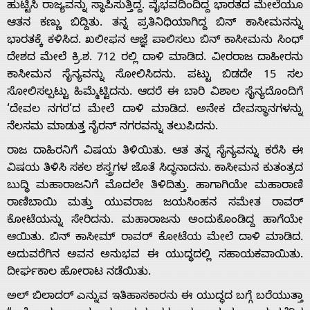
ಹುಟ್ಟಿಸಿ ರಾಜ್ಯವನ್ನು ಸ್ಥಾಪಿಸುತ್ತಿದ್ದ. ವೈಭವದಿಂದಿದ್ದ ಭಾರತದ ಮೇಲೆಯೂ‌
ಆತನ‌ ಕಣ್ಣು‌ ಬಿದ್ದಿತು. ತನ್ನ ಪ್ರತಿನಿಧಿಯಾಗಿದ್ದ ಬಿನ್ ಕಾಸೀಮನನ್ನು
ಭಾರತಕ್ಕೆ‌ ಕಳಿಸಿದ. ಖಲೀಫನ ಆಜ್ಞೆ ಪಾಲಿಸಲು ಬಿನ್ ಕಾಸೀಮನು ಸಿಂಧ್‌
ದೇಶದ ಮೇಲೆ ಕ್ರಿ.ಶ.‌ 712 ರಲ್ಲಿ ದಾಳಿ ಮಾಡಿದ. ವೀರರಾಜ ದಾಹೀರನು
ಕಾಸೀಮನ ಸೈನ್ಯವನ್ನು ಸೋಲಿಸಿದನು. ಪಟ್ಟು ಬಿಡದೇ 15 ಸಲ
ಸೋಲಿಸಲ್ಪಟ್ಟು ಹಿಮ್ಮೆಟ್ಟಿದನು. ಆದರೆ ಈ ಬಾರಿ ವಿಶಾಲ ಸೈನ್ಯದೊಂದಿಗೆ
‘ದೇವಲ ನಗರ’ದ ಮೇಲೆ‌ ದಾಳಿ ಮಾಡಿದ. ಅನೇಕ ದೇವಸ್ಥಾನಗಳನ್ನು
ನೆಲಸಮ ಮಾಡುತ್ತ ನೈರನ್ ನಗರವನ್ನು ತಲುಪಿದನು.
ರಾಜ ದಾಹಿರನಿಗೆ ವಿಷಯ ತಿಳಿಯಿತು. ಆತ ತನ್ನ ಸೈನ್ಯವನ್ನು ಕರೆಸಿ ಈ
ವಿಷಯ ತಿಳಿಸಿ ಸಕಲ ಶಸ್ತ್ರಗಳ ಜೊತೆ ಸಿದ್ಧನಾದನು. ಕಾಸೀಮನ ಕುತಂತ್ರದ
ಬುದ್ಧಿ ಮಹಾರಾಜನಿಗೆ ಮೊದಲೇ ತಿಳಿದಿತ್ತು. ಹಾಗಾಗಿಯೇ ಮಹಾರಾಣಿ
ರಾಣಿಬಾಯಿ ಮತ್ತು ಯುವರಾಜ ಜಯಸಿಂಹನ ಸಮೇತ ರಾವರ್
ಕೋಟೆಯನ್ನು ಸೇರಿದನು. ಮಹಾರಾಜನು‌ ಅಂದುಕೊಂಡಿದ್ದ ಹಾಗೆಯೇ
Home
ಆಯಿತು. ಬಿನ್ ಕಾಸೀಮ್ ರಾವರ್ ಕೋಟೆಯ ಮೇಲೆ ದಾಳಿ ಮಾಡಿದ.
ಅದುವರೆಗಿನ ಅವನ ಅನುಭವ ಈ ಯುದ್ಧದಲ್ಲಿ ಸಹಾಯಕವಾಯಿತು.
ದೀರ್ಘಕಾಲ ಹೋರಾಟ ನಡೆಯಿತು.
About
ಅಲ್ ಬಿಲಾದರ್ ಎನ್ನುವ ಇತಿಹಾಸಕಾರನು ಈ ಯುದ್ಧದ ಬಗ್ಗೆ ಬರೆಯುತ್ತಾ