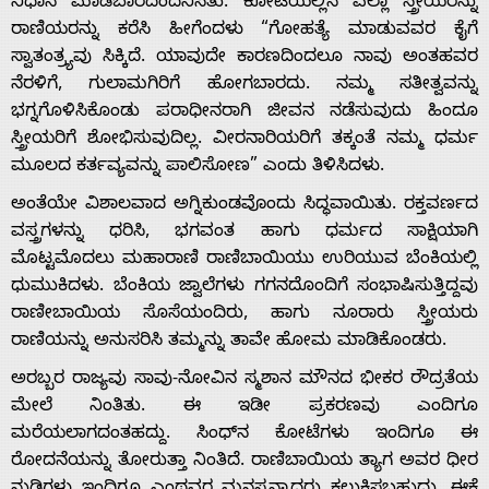
ನಿಧಾನ ಮಾಡಬಾರದೆಂದೆನಿಸಿತು. ಕೋಟೆಯಲ್ಲಿನ ಎಲ್ಲಾ ಸ್ತ್ರೀಯರನ್ನು
ರಾಣಿಯರನ್ನು ಕರೆಸಿ ಹೀಗೆಂದಳು “ಗೋಹತ್ಯೆ ಮಾಡುವವರ ಕೈಗೆ
ಸ್ವಾತಂತ್ರ್ಯವು ಸಿಕ್ಕಿದೆ. ಯಾವುದೇ ಕಾರಣದಿಂದಲೂ ನಾವು ಅಂತಹವರ
ನೆರಳಿಗೆ, ಗುಲಾಮಗಿರಿಗೆ ಹೋಗಬಾರದು. ನಮ್ಮ ಸತೀತ್ವವನ್ನು
ಭಗ್ನಗೊಳಿಸಿಕೊಂಡು ಪರಾಧೀನರಾಗಿ ಜೀವನ ನಡೆಸುವುದು ಹಿಂದೂ
ಸ್ತ್ರೀಯರಿಗೆ ಶೋಭಿಸುವುದಿಲ್ಲ. ವೀರನಾರಿಯರಿಗೆ ತಕ್ಕಂತೆ ನಮ್ಮ‌ ಧರ್ಮ
ಮೂಲದ ಕರ್ತವ್ಯವನ್ನು ಪಾಲಿಸೋಣ” ಎಂದು ತಿಳಿಸಿದಳು.
ಅಂತೆಯೇ ವಿಶಾಲವಾದ ಅಗ್ನಿಕುಂಡವೊಂದು ಸಿದ್ಧವಾಯಿತು. ರಕ್ತವರ್ಣದ
ವಸ್ತ್ರಗಳನ್ನು‌ ಧರಿಸಿ, ಭಗವಂತ ಹಾಗು ಧರ್ಮದ ಸಾಕ್ಷಿಯಾಗಿ
ಮೊಟ್ಟಮೊದಲು ಮಹಾರಾಣಿ‌ ರಾಣಿಬಾಯಿಯು ಉರಿಯುವ ಬೆಂಕಿಯಲ್ಲಿ
ಧುಮುಕಿದಳು.‌ ಬೆಂಕಿಯ ಜ್ವಾಲೆಗಳು ಗಗನದೊಂದಿಗೆ ಸಂಭಾಷಿಸುತ್ತಿದ್ದವು
ರಾಣೀಬಾಯಿಯ‌ ಸೊಸೆಯಂದಿರು, ಹಾಗು ನೂರಾರು ಸ್ತ್ರೀಯರು
ರಾಣಿಯನ್ನು ಅನುಸರಿಸಿ ತಮ್ಮನ್ನು ತಾವೇ ಹೋಮ ಮಾಡಿಕೊಂಡರು.
ಅರಬ್ಬರ ರಾಜ್ಯವು ಸಾವು-ನೋವಿನ ಸ್ಮಶಾನ ಮೌನದ ಭೀಕರ ರೌದ್ರತೆಯ
ಮೇಲೆ ನಿಂತಿತು. ಈ ಇಡೀ ಪ್ರಕರಣವು ಎಂದಿಗೂ
ಮರೆಯಲಾಗದಂತಹದ್ದು. ಸಿಂಧ್­ನ ಕೋಟೆಗಳು ಇಂದಿಗೂ ಈ
ರೋದನೆಯನ್ನು ತೋರುತ್ತಾ ನಿಂತಿದೆ. ರಾಣಿಬಾಯಿಯ ತ್ಯಾಗ ಅವರ ಧೀರ