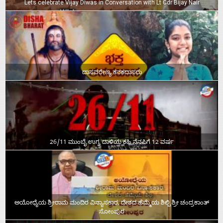
Lets celebrate Vijay Diwas in Conversation with Lt Cdr Bijay Nair
ದಾಸವರೇಣ್ಯ ಕನಕದಾಸರು
26/11 ಮುಂಬೈ ಉಗ್ರ ದಾಳಿಯ ಕಹಿ ನೆನಪಿಗೆ 12 ವರ್ಷ
ಅಯೋಧ್ಯೆಯ ಶ್ರೀರಾಮ ಮಂದಿರ ವಿನ್ಯಾಸಕಾರ, ದೇಶದ ಹೆಮ್ಮೆಯ ಶಿಲ್ಪಿ ಶ್ರೀ ಚಂದ್ರಕಾಂತ್‌
ಸೋಂಪುರ