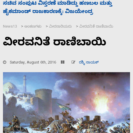
‘ಕಳೆದ 3-4 ವರ್ಷಗಳಲ್ಲಿ 40 ಲಷ್ಕರ್ ಸದಸ್ಯರನ್ನು ಸದ್ದಿಲ್ಲದೆ
2
ಮುಗಿಸಿದೆ ಭಾರತ
ಪ
News13
ಅಂಕಣಗಳು
ವೀರನಾರಿಯರು
ವೀರವನಿತೆ ರಾಣಿಬಾಯಿ
>
>
>
ವೀರವನಿತೆ ರಾಣಿಬಾಯಿ
Saturday, August 6th, 2016
ರಶ್ಮಿ ನಾಯಕ್