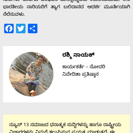
ನುಡಿಗಳು ಇಂದಿಗೂ ಎಂಥವರ ಮನಸ್ಸನ್ನಾದರು ಕಲುಕಿಸಬಹುದು.‌ ಈಕೆ
ಭಾರತೀಯ ನಾರಿಯರಿಗೆ ತ್ಯಾಗ ಬಲಿದಾನದ ಆದರ್ಶ ಮೂರ್ತಿಯಾಗಿ
ನೆಲೆಸುವಳು.
Facebook
Twitter
Share
ರಶ್ಮಿ ನಾಯಕ್
ಕಾರ್ಯಕರ್ತೆ – ಸೋದರಿ
ನಿವೇದಿತಾ ಪ್ರತಿಷ್ಠಾನ
ನ್ಯೂಸ್ 13 ಸಮಾಜದ ಧನಾತ್ಮಕ ಸುದ್ದಿಗಳನ್ನು ಹಾಗೂ ರಾಷ್ಟ್ರೀಯ
ವಿಚಾರಗಳನ್ನು ನಿಮಗೆ ತಲುಪಿಸುವ ಪ್ರಯತ್ನ ಮಾಡುತ್ತದೆ. ಈ