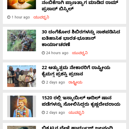
ನಂಬಿಕೆಗಾಗಿ ಪ್ರಾಣತ್ಯಾಗ ಮಾಡಿದ ರಾಮ್
ಪ್ರಸಾದ್ ಬಿಸ್ಮಿಲ್
1 hour ago
ಯುವಧ್ವನಿ
30 ದಂಗೆಕೋರ ಶಿಬಿರಗಳನ್ನು ನಾಶಪಡಿಸಿದ
ಐತಿಹಾಸಿಕ ಭಾರತ-ಭೂತಾನ್
ಕಾರ್ಯಾಚರಣೆ
24 hours ago
ಯುವಧ್ವನಿ
22 ಅತ್ಯುತ್ತಮ ನೇಕಾರರಿಗೆ ರಾಷ್ಟ್ರೀಯ
ಕೈಮಗ್ಗ ಪ್ರಶಸ್ತಿ ಪ್ರದಾನ
2 days ago
ರಾಷ್ಟ್ರೀಯ
1520 ರಲ್ಲಿ ಇಸ್ಮಾಯಿಲ್ ಆದಿಲ್ ಷಾನ
ಪಡೆಗಳನ್ನು ಸೋಲಿಸಿದ್ದರು ಕೃಷ್ಣದೇವರಾಯ
2 days ago
ಯುವಧ್ವನಿ
ಬಿಕ್ಕಟ್ಟಿನ ವೇಳೆ ಹಾರ್ಮುಜ್ ಜಲಸಂಧಿ