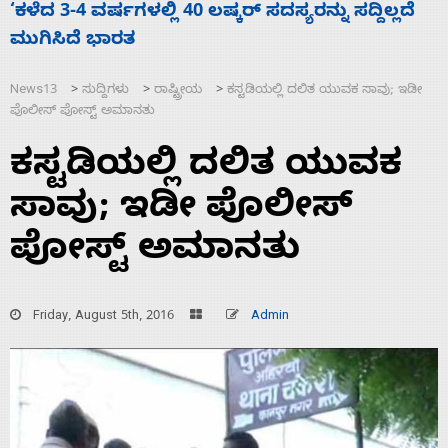
ಯರನ್ನು ಸದ್ದಿಲ್ಲದೆ
ಕೆಂಪು ಸಮುದ್ರದಲ್ಲಿ ದಾಳಿ, ಭಾರತ ಧ್ವಜ
ಮುಳುಗಡೆ; ಎಲ್ಲಾ 13 ಭಾರತೀಯ ನಾವಿಕರ
News13
ಸುದ್ದಿಗಳು
ರಾಷ್ಟ್ರೀಯ
ಕಸ್ಟಡಿಯಲ್ಲಿ ದಲಿತ ಯುವಕ ಸಾವು; ಇಡೀ
>
>
>
ಪೊಲೀಸ್ ಪೋಸ್ಟ್ ಅಮಾನತು
ಕಸ್ಟಡಿಯಲ್ಲಿ ದಲಿತ ಯುವಕ
ಸಾವು; ಇಡೀ ಪೊಲೀಸ್
ಪೋಸ್ಟ್ ಅಮಾನತು
Friday, August 5th, 2016
Admin