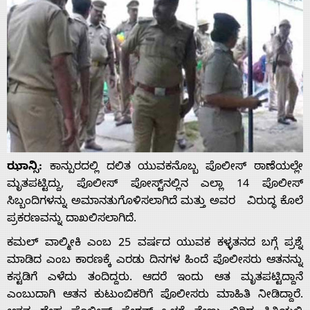
ಝಾನ್ಸಿ:
ಕಾನ್ಪುರದಲ್ಲಿ ದಲಿತ ಯುವಕನೊಬ್ಬ ಪೊಲೀಸ್ ಠಾಣೆಯಲ್ಲೇ
ಮೃತಪಟ್ಟಿದ್ದು, ಪೊಲೀಸ್ ಪೋಸ್ಟ್‌ನಲ್ಲಿನ ಎಲ್ಲಾ 14 ಪೊಲೀಸ್
ಸಿಬ್ಬಂದಿಗಳನ್ನು ಅಮಾನತುಗೊಳಿಸಲಾಗಿದೆ ಮತ್ತು ಅವರ ವಿರುದ್ಧ ಕೊಲೆ
ಪ್ರಕರಣವನ್ನು ದಾಖಲಿಸಲಾಗಿದೆ.
ಕಮಲ್ ವಾಲ್ಮೀಕಿ ಎಂಬ 25 ವರ್ಷದ ಯುವಕ ಕಳ್ಳತನದ ಬಗ್ಗೆ ಪ್ರಶ್ನೆ
ಮಾಡಿದ ಎಂಬ ಕಾರಣಕ್ಕೆ ಎರಡು ದಿನಗಳ ಹಿಂದೆ ಪೊಲೀಸರು ಆತನನ್ನು
ಕಸ್ಟಡಿಗೆ ಎಳೆದು ತಂದಿದ್ದರು. ಆದರೆ ಇಂದು ಆತ ಮೃತಪಟ್ಟಿದ್ದಾನೆ
ಎಂಬುದಾಗಿ ಆತನ ಕುಟುಂಬಿಕರಿಗೆ ಪೊಲೀಸರು ಮಾಹಿತಿ ನೀಡಿದ್ದಾರೆ.