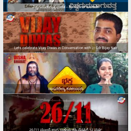
ವಿಶ್ವಗುರುವಾಗುತ್ತ ಭಾರತ – ಶ್ರೀ ಸುನೀಲ್‌ ಕುಲಕರ್ಣಿ
Lets celebrate Vijay Diwas in Conversation with Lt Cdr Bijay Nair
ದಾಸವರೇಣ್ಯ ಕನಕದಾಸರು
26/11 ಮುಂಬೈ ಉಗ್ರ ದಾಳಿಯ ಕಹಿ ನೆನಪಿಗೆ 12 ವರ್ಷ