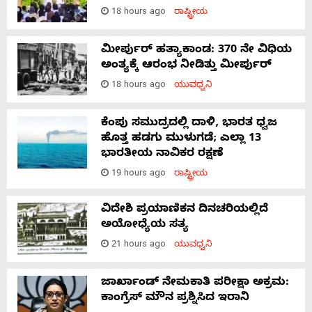
18 hours ago
ರಾಷ್ಟ್ರೀಯ
ಮೀರ್ಪುರ್ ಹತ್ಯಾಕಾಂಡ: 370 ನೇ ವಿಧಿಯ
ಅಂತ್ಯಕ್ಕೆ ಆರಂಭ ನೀಡಿತ್ತು ಮೀರ್ಪುರ್
18 hours ago
ಯುವಧ್ವನಿ
ಕೆಂಪು ಸಮುದ್ರದಲ್ಲಿ ದಾಳಿ, ಭಾರತ ಧ್ವಜ
ಹೊತ್ತ ಹಡಗು ಮುಳುಗಡೆ; ಎಲ್ಲಾ 13
ಭಾರತೀಯ ನಾವಿಕರ ರಕ್ಷಣೆ
19 hours ago
ರಾಷ್ಟ್ರೀಯ
ವಿದೇಶಿ ಪ್ರಯಾಣಿಕನ ದಿನಚರಿಯಲ್ಲಿದೆ
ಅಯೋಧ್ಯೆಯ ಸತ್ಯ
21 hours ago
ಯುವಧ್ವನಿ
ಜಾರ್ಖಾಂಡ್‌ ನೇಮಕಾತಿ ಪರೀಕ್ಷಾ ಅಕ್ರಮ:
ಕಾಂಗ್ರೆಸ್‌ ಮೌನ ಪ್ರಶ್ನಿಸಿದ ಇರಾನಿ