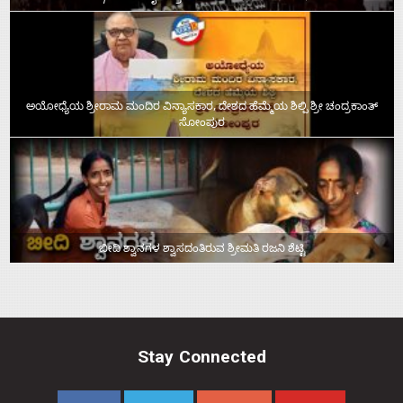
ಅಯೋಧ್ಯೆಯ ಶ್ರೀರಾಮ ಮಂದಿರ ವಿನ್ಯಾಸಕಾರ, ದೇಶದ ಹೆಮ್ಮೆಯ ಶಿಲ್ಪಿ ಶ್ರೀ ಚಂದ್ರಕಾಂತ್‌
ಸೋಂಪುರ
ಬೀದಿ ಶ್ವಾನಗಳ ಶ್ವಾಸದಂತಿರುವ ಶ್ರೀಮತಿ ರಜನಿ ಶೆಟ್ಟಿ
Stay Connected