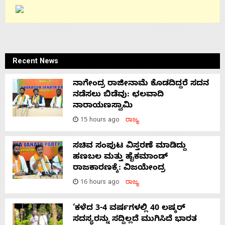
Recent News
ನಾಗೇಂದ್ರ ರಾಜೀನಾಮೆ ಕೊಡದಿದ್ದರೆ ಸದನ
ನಡೆಸಲು ಬಿಡೆವು: ಛಲವಾದಿ
ನಾರಾಯಣಸ್ವಾಮಿ
15 hours ago
ರಾಜ್ಯ
ಸಚಿವ ಸಂಪುಟ ವಿಸ್ತರಣೆ ಮಾಡಿದ್ದು
ಹಣಬಲ ಮತ್ತು ಹೈಕಮಾಂಡ್
ರಾಜಕಾರಣಕ್ಕೆ: ವಿಜಯೇಂದ್ರ
16 hours ago
ರಾಜ್ಯ
‘ಕಳೆದ 3-4 ವರ್ಷಗಳಲ್ಲಿ 40 ಲಷ್ಕರ್
ಸದಸ್ಯರನ್ನು ಸದ್ದಿಲ್ಲದೆ ಮುಗಿಸಿದೆ ಭಾರತ