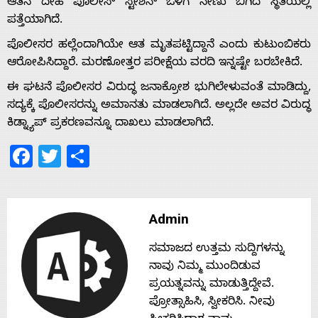
ಆತನ ದೇಹ ಪೊಲೀಸ್ ಸ್ಟೇಶನ್ ಒಳಗೆ ನೇಣು ಬಿಗಿದ ಸ್ಥಿತಿಯಲ್ಲಿ
ಪತ್ತೆಯಾಗಿದೆ.
Home
ಪೊಲೀಸರ ಹಲ್ಲೆಂದಾಗಿಯೇ ಆತ ಮೃತಪಟ್ಟಿದ್ದಾನೆ ಎಂದು ಕುಟುಂಬಿಕರು
ಆರೋಪಿಸಿದ್ದಾರೆ. ಮರಣೋತ್ತರ ಪರೀಕ್ಷೆಯ ವರದಿ ಇನ್ನಷ್ಟೇ ಬರಬೇಕಿದೆ.
About
ಈ ಘಟನೆ ಪೊಲೀಸರ ವಿರುದ್ಧ ಜನಾಕ್ರೋಶ ಭುಗಿಲೇಳುವಂತೆ ಮಾಡಿದ್ದು,
ಸದ್ಯಕ್ಕೆ ಪೊಲೀಸರನ್ನು ಅಮಾನತು ಮಾಡಲಾಗಿದೆ. ಅಲ್ಲದೇ ಅವರ ವಿರುದ್ಧ
Us
ಕಿಡ್ನ್ಯಾಪ್ ಪ್ರಕರಣವನ್ನೂ ದಾಖಲು ಮಾಡಲಾಗಿದೆ.
Facebook
Twitter
Share
Advertise
With
Admin
ಸಮಾಜದ ಉತ್ತಮ ಸುದ್ದಿಗಳನ್ನು
s
ನಾವು ನಿಮ್ಮ ಮುಂದಿಡುವ
ಪ್ರಯತ್ನವನ್ನು ಮಾಡುತ್ತಿದ್ದೇವೆ.
ಪ್ರೋತ್ಸಾಹಿಸಿ, ಸ್ವೀಕರಿಸಿ. ನೀವು
Contact