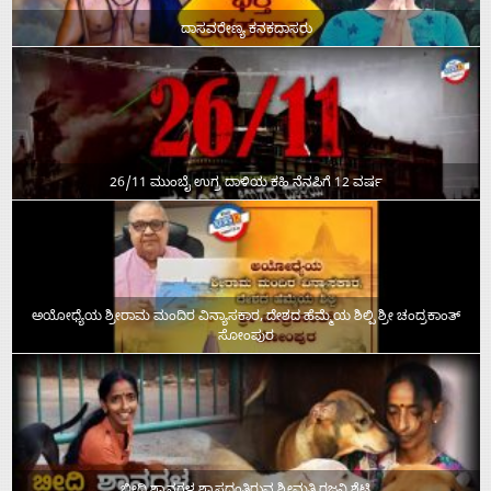
ದಾಸವರೇಣ್ಯ ಕನಕದಾಸರು
26/11 ಮುಂಬೈ ಉಗ್ರ ದಾಳಿಯ ಕಹಿ ನೆನಪಿಗೆ 12 ವರ್ಷ
ಅಯೋಧ್ಯೆಯ ಶ್ರೀರಾಮ ಮಂದಿರ ವಿನ್ಯಾಸಕಾರ, ದೇಶದ ಹೆಮ್ಮೆಯ ಶಿಲ್ಪಿ ಶ್ರೀ ಚಂದ್ರಕಾಂತ್‌
ಸೋಂಪುರ
ಬೀದಿ ಶ್ವಾನಗಳ ಶ್ವಾಸದಂತಿರುವ ಶ್ರೀಮತಿ ರಜನಿ ಶೆಟ್ಟಿ