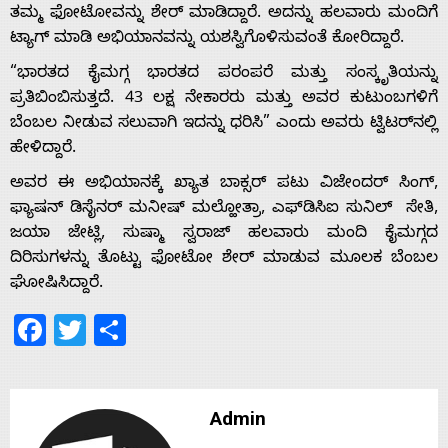
ತಮ್ಮ ಫೋಟೋವನ್ನು ಶೇರ್ ಮಾಡಿದ್ದಾರೆ. ಅದನ್ನು ಹಲವಾರು ಮಂದಿಗೆ
ಟ್ಯಾಗ್ ಮಾಡಿ ಅಭಿಯಾನವನ್ನು ಯಶಸ್ವಿಗೊಳಿಸುವಂತೆ ಕೋರಿದ್ದಾರೆ.
“ಭಾರತದ ಕೈಮಗ್ಗ ಭಾರತದ ಪರಂಪರೆ ಮತ್ತು ಸಂಸ್ಕೃತಿಯನ್ನು
Home
ಪ್ರತಿಬಿಂಬಿಸುತ್ತದೆ. 43 ಲಕ್ಷ ನೇಕಾರರು ಮತ್ತು ಅವರ ಕುಟುಂಬಗಳಿಗೆ
ಬೆಂಬಲ ನೀಡುವ ಸಲುವಾಗಿ ಇದನ್ನು ಧರಿಸಿ” ಎಂದು ಅವರು ಟ್ವಿಟರ್‌ನಲ್ಲಿ
ಹೇಳಿದ್ದಾರೆ.
About
ಅವರ ಈ ಅಭಿಯಾನಕ್ಕೆ ಖ್ಯಾತ ಬಾಕ್ಸರ್ ಪಟು ವಿಜೇಂದರ್ ಸಿಂಗ್,
ಫ್ಯಾಷನ್ ಡಿಸೈನರ್ ಮನೀಷ್ ಮಲ್ಹೋತ್ರಾ, ಎಫ್‌ಡಿಸಿಐ ಸುನಿಲ್ ಸೇತಿ,
Us
ಜಯಾ ಜೇಟ್ಲಿ, ಸುಷ್ಮಾ ಸ್ವರಾಜ್ ಹಲವಾರು ಮಂದಿ ಕೈಮಗ್ಗದ
ದಿರಿಸುಗಳನ್ನು ತೊಟ್ಟು ಫೋಟೋ ಶೇರ್ ಮಾಡುವ ಮೂಲಕ ಬೆಂಬಲ
Advertise
ಘೋಷಿಸಿದ್ದಾರೆ.
Facebook
Twitter
Share
With
s
Admin