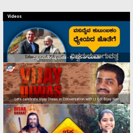
Videos
ವಿಶ್ವಗುರುವಾಗುತ್ತ ಭಾರತ – ಶ್ರೀ ಸುನೀಲ್‌ ಕುಲಕರ್ಣಿ
Lets celebrate Vijay Diwas in Conversation with Lt Cdr Bijay Nair