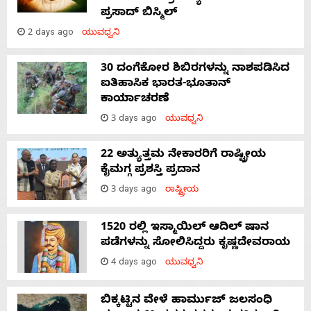
ಪ್ರಸಾದ್ ಬಿಸ್ಮಿಲ್
2 days ago
ಯುವಧ್ವನಿ
30 ದಂಗೆಕೋರ ಶಿಬಿರಗಳನ್ನು ನಾಶಪಡಿಸಿದ
ಐತಿಹಾಸಿಕ ಭಾರತ-ಭೂತಾನ್
ಕಾರ್ಯಾಚರಣೆ
3 days ago
ಯುವಧ್ವನಿ
22 ಅತ್ಯುತ್ತಮ ನೇಕಾರರಿಗೆ ರಾಷ್ಟ್ರೀಯ
ಕೈಮಗ್ಗ ಪ್ರಶಸ್ತಿ ಪ್ರದಾನ
3 days ago
ರಾಷ್ಟ್ರೀಯ
1520 ರಲ್ಲಿ ಇಸ್ಮಾಯಿಲ್ ಆದಿಲ್ ಷಾನ
ಪಡೆಗಳನ್ನು ಸೋಲಿಸಿದ್ದರು ಕೃಷ್ಣದೇವರಾಯ
4 days ago
ಯುವಧ್ವನಿ
ಬಿಕ್ಕಟ್ಟಿನ ವೇಳೆ ಹಾರ್ಮುಜ್ ಜಲಸಂಧಿ