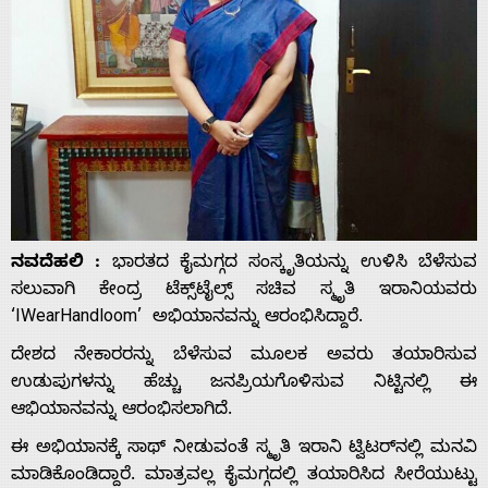
ನವದೆಹಲಿ :
ಭಾರತದ ಕೈಮಗ್ಗದ ಸಂಸ್ಕೃತಿಯನ್ನು ಉಳಿಸಿ ಬೆಳೆಸುವ
ಸಲುವಾಗಿ ಕೇಂದ್ರ ಟೆಕ್ಸ್‌ಟೈಲ್ಸ್ ಸಚಿವ ಸ್ಮೃತಿ ಇರಾನಿಯವರು
‘IWearHandloom’ ಅಭಿಯಾನವನ್ನು ಆರಂಭಿಸಿದ್ದಾರೆ.
ದೇಶದ ನೇಕಾರರನ್ನು ಬೆಳೆಸುವ ಮೂಲಕ ಅವರು ತಯಾರಿಸುವ
ಉಡುಪುಗಳನ್ನು ಹೆಚ್ಚು ಜನಪ್ರಿಯಗೊಳಿಸುವ ನಿಟ್ಟಿನಲ್ಲಿ ಈ
ಆಭಿಯಾನವನ್ನು ಆರಂಭಿಸಲಾಗಿದೆ.
ಈ ಅಭಿಯಾನಕ್ಕೆ ಸಾಥ್ ನೀಡುವಂತೆ ಸ್ಮೃತಿ ಇರಾನಿ ಟ್ವಿಟರ್‌ನಲ್ಲಿ ಮನವಿ
ಮಾಡಿಕೊಂಡಿದ್ದಾರೆ. ಮಾತ್ರವಲ್ಲ ಕೈಮಗ್ಗದಲ್ಲಿ ತಯಾರಿಸಿದ ಸೀರೆಯುಟ್ಟು