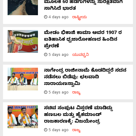
ಮೂಲಕ 60 ಹಡಗುಗಳನ್ನು ಸುರಕ್ಷಿತವಾಗಿ
ಸಾಗಿಸಿದೆ ಭಾರತ
4 days ago
ರಾಷ್ಟ್ರೀಯ
ಮೇಡಂ ಭಿಕಾಜಿ ಕಾಮಾ ಅವರ 1907 ರ
ಐತಿಹಾಸಿಕ ಧ್ವಜಾರೋಹಣದ ಹಿಂದಿನ
ಪ್ರೇರಣೆ
5 days ago
ಯುವಧ್ವನಿ
ನಾಗೇಂದ್ರ ರಾಜೀನಾಮೆ ಕೊಡದಿದ್ದರೆ ಸದನ
ನಡೆಸಲು ಬಿಡೆವು: ಛಲವಾದಿ
ನಾರಾಯಣಸ್ವಾಮಿ
5 days ago
ರಾಜ್ಯ
ಸಚಿವ ಸಂಪುಟ ವಿಸ್ತರಣೆ ಮಾಡಿದ್ದು
ಹಣಬಲ ಮತ್ತು ಹೈಕಮಾಂಡ್
ರಾಜಕಾರಣಕ್ಕೆ: ವಿಜಯೇಂದ್ರ
5 days ago
ರಾಜ್ಯ