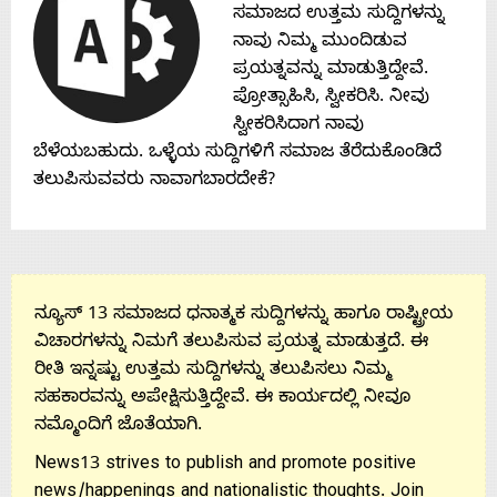
ಸಮಾಜದ ಉತ್ತಮ ಸುದ್ದಿಗಳನ್ನು
Contact
ನಾವು ನಿಮ್ಮ ಮುಂದಿಡುವ
ಪ್ರಯತ್ನವನ್ನು ಮಾಡುತ್ತಿದ್ದೇವೆ.
Us
ಪ್ರೋತ್ಸಾಹಿಸಿ, ಸ್ವೀಕರಿಸಿ. ನೀವು
ಸ್ವೀಕರಿಸಿದಾಗ ನಾವು
ಬೆಳೆಯಬಹುದು. ಒಳ್ಳೆಯ ಸುದ್ದಿಗಳಿಗೆ ಸಮಾಜ ತೆರೆದುಕೊಂಡಿದೆ
ತಲುಪಿಸುವವರು ನಾವಾಗಬಾರದೇಕೆ?
ನ್ಯೂಸ್ 13 ಸಮಾಜದ ಧನಾತ್ಮಕ ಸುದ್ದಿಗಳನ್ನು ಹಾಗೂ ರಾಷ್ಟ್ರೀಯ
ವಿಚಾರಗಳನ್ನು ನಿಮಗೆ ತಲುಪಿಸುವ ಪ್ರಯತ್ನ ಮಾಡುತ್ತದೆ. ಈ
ರೀತಿ ಇನ್ನಷ್ಟು ಉತ್ತಮ ಸುದ್ದಿಗಳನ್ನು ತಲುಪಿಸಲು ನಿಮ್ಮ
ಸಹಕಾರವನ್ನು ಅಪೇಕ್ಷಿಸುತ್ತಿದ್ದೇವೆ. ಈ ಕಾರ್ಯದಲ್ಲಿ ನೀವೂ
ನಮ್ಮೊಂದಿಗೆ ಜೊತೆಯಾಗಿ.
News13 strives to publish and promote positive
news/happenings and nationalistic thoughts. Join