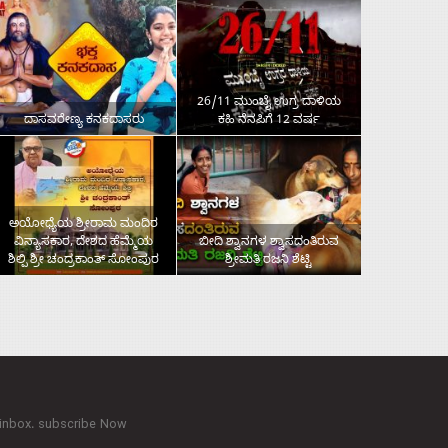
26/11 ಮುಂಬೈ ಉಗ್ರ ದಾಳಿಯ
ದಾಸವರೇಣ್ಯ ಕನಕದಾಸರು
ಕಹಿ ನೆನಪಿಗೆ 12 ವರ್ಷ
ಅಯೋಧ್ಯೆಯ ಶ್ರೀರಾಮ ಮಂದಿರ
ವಿನ್ಯಾಸಕಾರ, ದೇಶದ ಹೆಮ್ಮೆಯ
ಬೀದಿ ಶ್ವಾನಗಳ ಶ್ವಾಸದಂತಿರುವ
ಶಿಲ್ಪಿ ಶ್ರೀ ಚಂದ್ರಕಾಂತ್‌ ಸೋಂಪುರ
ಶ್ರೀಮತಿ ರಜನಿ ಶೆಟ್ಟಿ
 inbox. subscribe Now