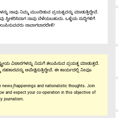
ನು ನಾವು ನಿಮ್ಮ ಮುಂದಿಡುವ ಪ್ರಯತ್ನವನ್ನು ಮಾಡುತ್ತಿದ್ದೇವೆ.
 ನೀವು ಸ್ವೀಕರಿಸಿದಾಗ ನಾವು ಬೆಳೆಯಬಹುದು. ಒಳ್ಳೆಯ ಸುದ್ದಿಗಳಿಗೆ
ತಲುಪಿಸುವವರು ನಾವಾಗಬಾರದೇಕೆ?
ಟ್ರೀಯ ವಿಚಾರಗಳನ್ನು ನಿಮಗೆ ತಲುಪಿಸುವ ಪ್ರಯತ್ನ ಮಾಡುತ್ತದೆ.
ಮ ಸಹಕಾರವನ್ನು ಅಪೇಕ್ಷಿಸುತ್ತಿದ್ದೇವೆ. ಈ ಕಾರ್ಯದಲ್ಲಿ ನೀವೂ
 news/happenings and nationalistic thoughts. Join
pe and expect your co-operation in this objective of
y journalism.