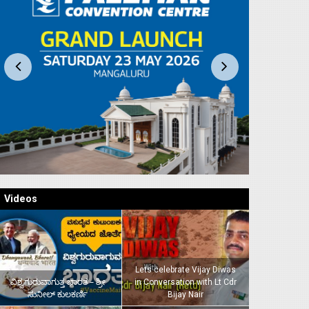
Videos
Lets celebrate Vijay Diwas
ವಿಶ್ವಗುರುವಾಗುತ್ತ ಭಾರತ – ಶ್ರೀ
in Conversation with Lt Cdr
ಸುನೀಲ್‌ ಕುಲಕರ್ಣಿ
Bijay Nair