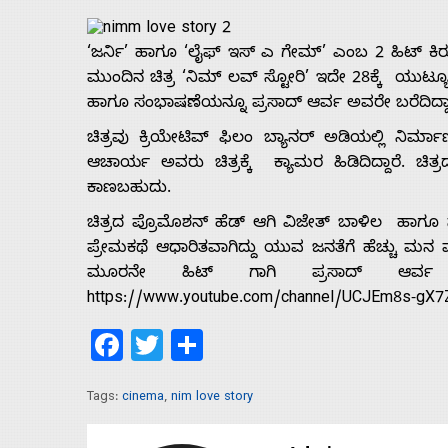
‘ಜರ್ನಿ’ ಹಾಗೂ ‘ಲೈಫ್ ಇಸ್ ಎ ಗೇಮ್’ ಎಂಬ 2 ಹಿಟ್ ಕಿರು
ಮುಂದಿನ ಚಿತ್ರ ‘ನಿಮ್ ಲವ್ ಸ್ಟೋರಿ’ ಇದೇ 28ಕ್ಕೆ ಯುಟ್ಯೂಬ್ 
ಹಾಗೂ ಸಂಭಾಷಣೆಯನ್ನೂ ಪ್ರಸಾದ್ ಆರ್ವ ಅವರೇ ಬರೆದಿದ್ದಾ
ಚಿತ್ರವು ಕ್ರಿಯೇಟಿವ್ ಫಿಲಂ ಬ್ಯಾನರ್ ಅಡಿಯಲ್ಲಿ ನಿರ್ಮಾಣಗೊ
ಆಚಾರ್ಯ ಅವರು ಚಿತ್ರಕ್ಕೆ ಕ್ಯಾಮರ ಹಿಡಿದಿದ್ದಾರೆ. ಚಿ
ಕಾಣಬಹುದು.
ಚಿತ್ರದ ಪ್ರೊಮೊಶನ್ ಹೆಡ್ ಆಗಿ ವಿಜೇತ್ ಬಾಳಿಲ ಹಾಗೂ ಸಹ 
ಪ್ರೇಮಕಥೆ ಆಧಾರಿತವಾಗಿದ್ದು ಯುವ ಜನತೆಗೆ ಹೆಚ್ಚು ಮ
ಮೂರನೇ ಹಿಟ್ ಗಾಗಿ ಪ್ರಸಾದ್ ಆರ್ವ ರವರು ಮ
https://www.youtube.com/channel/UCJEm8s-gX7Zn
Home
Facebook
Twitter
Share
Tags:
cinema
,
nim love story
About