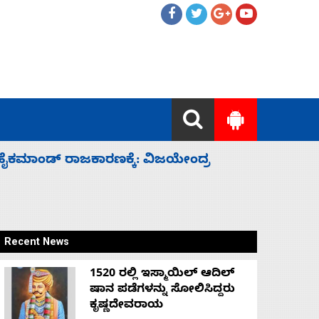
ಲ್ಲದೆ ಮುಗಿಸಿದೆ ಭಾರತ
ಕೆಂಪು ಸಮು
ರಕ್ಷಣೆ
Recent News
1520 ರಲ್ಲಿ ಇಸ್ಮಾಯಿಲ್ ಆದಿಲ್
ಷಾನ ಪಡೆಗಳನ್ನು ಸೋಲಿಸಿದ್ದರು
ಕೃಷ್ಣದೇವರಾಯ