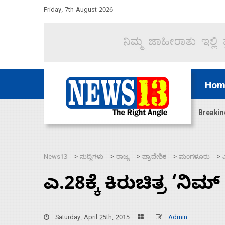
Friday, 7th August 2026
Hom
ಿದ್ದು ಹಣಬಲ ಮತ್ತು ಹೈಕಮಾಂಡ್ ರಾಜಕಾರಣಕ್ಕೆ: ವಿಜಯೇಂದ್ರ
Breakin
News13
ಸುದ್ದಿಗಳು
ರಾಜ್ಯ
ಪ್ರಾದೇಶಿಕ
ಮಂಗಳೂರು
>
>
>
>
>
ಎ.28ಕ್ಕೆ ಕಿರುಚಿತ್ರ ‘ನಿ
Saturday, April 25th, 2015
Admin