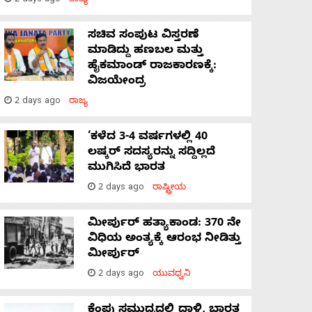
2 days ago
ರಾಜ್ಯ
ಸಚಿವ ಸಂಪುಟ ವಿಸ್ತರಣೆ
ಮಾಡಿದ್ದು ಹಣಬಲ ಮತ್ತು
ಹೈಕಮಾಂಡ್ ರಾಜಕಾರಣಕ್ಕೆ:
ವಿಜಯೇಂದ್ರ
2 days ago
ರಾಜ್ಯ
‘ಕಳೆದ 3-4 ವರ್ಷಗಳಲ್ಲಿ 40
ಲಷ್ಕರ್ ಸದಸ್ಯರನ್ನು ಸದ್ದಿಲ್ಲದೆ
ಮುಗಿಸಿದೆ ಭಾರತ
2 days ago
ರಾಷ್ಟ್ರೀಯ
ಮೀರ್ಪುರ್ ಹತ್ಯಾಕಾಂಡ: 370 ನೇ
ವಿಧಿಯ ಅಂತ್ಯಕ್ಕೆ ಆರಂಭ ನೀಡಿತ್ತು
ಮೀರ್ಪುರ್
2 days ago
ಯುವಧ್ವನಿ
ಕೆಂಪು ಸಮುದ್ರದಲ್ಲಿ ದಾಳಿ, ಭಾರತ