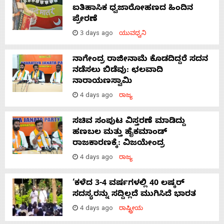
ಐತಿಹಾಸಿಕ ಧ್ವಜಾರೋಹಣದ ಹಿಂದಿನ
ಪ್ರೇರಣೆ
3 days ago
ಯುವಧ್ವನಿ
ನಾಗೇಂದ್ರ ರಾಜೀನಾಮೆ ಕೊಡದಿದ್ದರೆ ಸದನ
ನಡೆಸಲು ಬಿಡೆವು: ಛಲವಾದಿ
ನಾರಾಯಣಸ್ವಾಮಿ
4 days ago
ರಾಜ್ಯ
ಸಚಿವ ಸಂಪುಟ ವಿಸ್ತರಣೆ ಮಾಡಿದ್ದು
ಹಣಬಲ ಮತ್ತು ಹೈಕಮಾಂಡ್
ರಾಜಕಾರಣಕ್ಕೆ: ವಿಜಯೇಂದ್ರ
4 days ago
ರಾಜ್ಯ
‘ಕಳೆದ 3-4 ವರ್ಷಗಳಲ್ಲಿ 40 ಲಷ್ಕರ್
ಸದಸ್ಯರನ್ನು ಸದ್ದಿಲ್ಲದೆ ಮುಗಿಸಿದೆ ಭಾರತ
4 days ago
ರಾಷ್ಟ್ರೀಯ