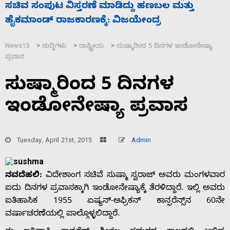
‘ಕಳೆದ 3-4 ವರ್ಷಗಳಲ್ಲಿ 40 ಲಷ್ಕರ್ ಸದಸ್ಯರನ್ನು ಸದ್ದಿಲ್ಲದೆ
ಮುಗಿಸಿದೆ ಭಾರತ
News13
ಸುದ್ದಿಗಳು
ರಾಷ್ಟ್ರೀಯ
ಸುಷ್ಮಾರಿಂದ 5 ದಿನಗಳ ಇಂಡೋನೇಷ್ಯಾ
>
>
>
ಪ್ರವಾಸ
ಸುಷ್ಮಾರಿಂದ 5 ದಿನಗಳ
ಇಂಡೋನೇಷ್ಯಾ ಪ್ರವಾಸ
Tuesday, April 21st, 2015
Admin
ನವದೆಹಲಿ:
ವಿದೇಶಾಂಗ ಸಚಿವೆ ಸುಷ್ಮಾ ಸ್ವರಾಜ್ ಅವರು ಮಂಗಳವಾರ
ಐದು ದಿನಗಳ ಪ್ರವಾಸಕ್ಕಾಗಿ ಇಂಡೋನೇಷ್ಯಾಕ್ಕೆ ತೆರಳಿದ್ದಾರೆ. ಇಲ್ಲಿ ಅವರು
ಐತಿಹಾಸಿಕ 1955 ಏಷ್ಯನ್-ಆಫ್ರಿಕನ್ ಕಾನ್ಫರೆನ್ಸ್‌ನ 60ನೇ
ವರ್ಷಾಚರಣೆಯಲ್ಲಿ ಪಾಲ್ಗೊಳ್ಳಲಿದ್ದಾರೆ.