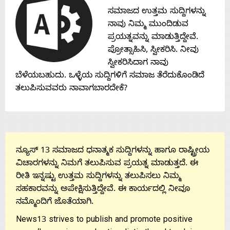
ಸಮಾಜದ ಉತ್ತಮ ಸುದ್ದಿಗಳನ್ನು
About
ನಾವು ನಿಮ್ಮ ಮುಂದಿಡುವ
ಪ್ರಯತ್ನವನ್ನು ಮಾಡುತ್ತಿದ್ದೇವೆ.
Us
ಪ್ರೋತ್ಸಾಹಿಸಿ, ಸ್ವೀಕರಿಸಿ. ನೀವು
ಸ್ವೀಕರಿಸಿದಾಗ ನಾವು
ಬೆಳೆಯಬಹುದು. ಒಳ್ಳೆಯ ಸುದ್ದಿಗಳಿಗೆ ಸಮಾಜ ತೆರೆದುಕೊಂಡಿದೆ
Advertise
ತಲುಪಿಸುವವರು ನಾವಾಗಬಾರದೇಕೆ?
With
s
ನ್ಯೂಸ್ 13 ಸಮಾಜದ ಧನಾತ್ಮಕ ಸುದ್ದಿಗಳನ್ನು ಹಾಗೂ ರಾಷ್ಟ್ರೀಯ
ವಿಚಾರಗಳನ್ನು ನಿಮಗೆ ತಲುಪಿಸುವ ಪ್ರಯತ್ನ ಮಾಡುತ್ತದೆ. ಈ
ರೀತಿ ಇನ್ನಷ್ಟು ಉತ್ತಮ ಸುದ್ದಿಗಳನ್ನು ತಲುಪಿಸಲು ನಿಮ್ಮ
Contact
ಸಹಕಾರವನ್ನು ಅಪೇಕ್ಷಿಸುತ್ತಿದ್ದೇವೆ. ಈ ಕಾರ್ಯದಲ್ಲಿ ನೀವೂ
ನಮ್ಮೊಂದಿಗೆ ಜೊತೆಯಾಗಿ.
Us
News13 strives to publish and promote positive