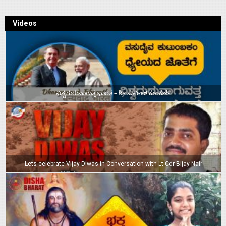
Videos
ವಿಶ್ವಗುರುವಾಗುತ್ತ ಭಾರತ – ಶ್ರೀ ಸುನೀಲ್‌ ಕುಲಕರ್ಣಿ
Lets celebrate Vijay Diwas in Conversation with Lt Cdr Bijay Nair