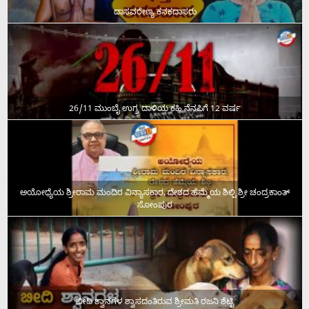
ದಾಸವರೇಣ್ಯ ಕನಕದಾಸರು
26/11 ಮುಂಬೈ ಉಗ್ರ ದಾಳಿಯ ಕಹಿ ನೆನಪಿಗೆ 12 ವರ್ಷ
ಅಯೋಧ್ಯೆಯ ಶ್ರೀರಾಮ ಮಂದಿರ ವಿನ್ಯಾಸಕಾರ, ದೇಶದ ಹೆಮ್ಮೆಯ ಶಿಲ್ಪಿ ಶ್ರೀ ಚಂದ್ರಕಾಂತ್‌
ಸೋಂಪುರ
ಬೀದಿ ಶ್ವಾನಗಳ ಶ್ವಾಸದಂತಿರುವ ಶ್ರೀಮತಿ ರಜನಿ ಶೆಟ್ಟಿ