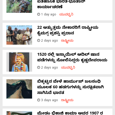
ಐತಿಹಾಸಿಕ ಭಾರತ-ಭೂತಾನ್
ಕಾರ್ಯಾಚರಣೆ
1 day ago
ಯುವಧ್ವನಿ
22 ಅತ್ಯುತ್ತಮ ನೇಕಾರರಿಗೆ ರಾಷ್ಟ್ರೀಯ
ಕೈಮಗ್ಗ ಪ್ರಶಸ್ತಿ ಪ್ರದಾನ
2 days ago
ರಾಷ್ಟ್ರೀಯ
1520 ರಲ್ಲಿ ಇಸ್ಮಾಯಿಲ್ ಆದಿಲ್ ಷಾನ
ಪಡೆಗಳನ್ನು ಸೋಲಿಸಿದ್ದರು ಕೃಷ್ಣದೇವರಾಯ
2 days ago
ಯುವಧ್ವನಿ
ಬಿಕ್ಕಟ್ಟಿನ ವೇಳೆ ಹಾರ್ಮುಜ್ ಜಲಸಂಧಿ
ಮೂಲಕ 60 ಹಡಗುಗಳನ್ನು ಸುರಕ್ಷಿತವಾಗಿ
ಸಾಗಿಸಿದೆ ಭಾರತ
3 days ago
ರಾಷ್ಟ್ರೀಯ
ಮೇಡಂ ಭಿಕಾಜಿ ಕಾಮಾ ಅವರ 1907 ರ