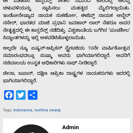
ಈ ಐತಿಹಾಸಿ ಕಾನ್ಫರೆನ್ಸ್ ಶೀತಲ ಸಮರದ ಕಾಲದಲ್ಲಿ ಆಲಿಪ್ತ
ಚಳುವಳಿಯನ್ನು ಸ್ಥಾಪಿಸಲು ಮಹತ್ವದ ಮೈಲಿಗಲ್ಲಾಯಿತು.
ಇಂಡೋನೇಷ್ಯಾದ ನಾಯಕ ಸುಕರ್ಣೋ, ಈಜಿಪ್ತ್ ನಾಯಕ ಅಬ್ಡೆಲ್
ನಸೇರ್, ಭಾರತದ ಮಾಜಿ ಪ್ರಧಾನಿ ಜವಹಾರ್ ಲಾಲ್ ನೆಹರೂ ಅವರ
ನೇತೃತ್ವದಲ್ಲಿ ಈ ಕಾನ್ಫರೆನ್ಸ್ ನಡೆದಿತ್ತು. ವಿಶ್ವಶಾಂತಿಯ ಬಗೆಗಿನ ‘ಪಂಚಶೀಲ’
ಸಿದ್ಧಾಂತಗಳನ್ನು ಇಲ್ಲಿ ಅಳವಡಿಸಿಕೊಳ್ಳಲಾಯಿತು.
ಅಲ್ಲದೇ ನ್ಯೂ ಏಷ್ಯನ್-ಆಫ್ರಿಕನ್ ಸ್ಟ್ರೇಟಜಿಯ 10ನೇ ವಾರ್ಷಿಕೋತ್ಸವ
ಸಮಾರಂಭದಲ್ಲೂ ಸುಷ್ಮಾ ಅವರು ಭಾಗಿಯಾಗಲಿದ್ದಾರೆ. ಅವರಿಗೆ
ಸಚಿವಾಲಯ ಉನ್ನತ ಅಧಿಕಾರಿಗಳು ಸಾಥ್ ನೀಡಿದ್ದಾರೆ.
ಚೀನಾ, ಜಪಾನ್, ದಕ್ಷಿಣ ಆಫ್ರಿಕಾ ರಾಷ್ಟ್ರಗಳ ನಾಯಕರುಗಳು ಇದರಲ್ಲಿ
ಭಾಗಿಯಾಗಲಿದ್ದಾರೆ.
Facebook
Twitter
Share
Tags:
indonassia
,
sushma swaraj
Home
Admin