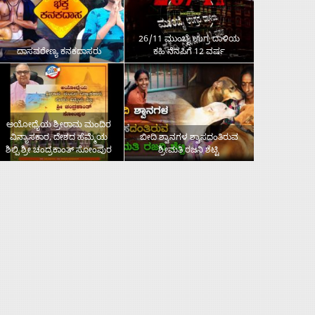
26/11 ಮುಂಬೈ ಉಗ್ರ ದಾಳಿಯ
ದಾಸವರೇಣ್ಯ ಕನಕದಾಸರು
ಕಹಿ ನೆನಪಿಗೆ 12 ವರ್ಷ
ಅಯೋಧ್ಯೆಯ ಶ್ರೀರಾಮ ಮಂದಿರ
ವಿನ್ಯಾಸಕಾರ, ದೇಶದ ಹೆಮ್ಮೆಯ
ಬೀದಿ ಶ್ವಾನಗಳ ಶ್ವಾಸದಂತಿರುವ
ಶಿಲ್ಪಿ ಶ್ರೀ ಚಂದ್ರಕಾಂತ್‌ ಸೋಂಪುರ
ಶ್ರೀಮತಿ ರಜನಿ ಶೆಟ್ಟಿ