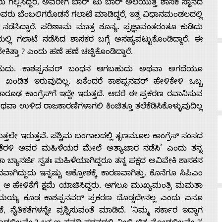
ು ಗೆಲ್ಲಿಸಿದ್ದರೆ, ಅವರೀಗ ಬಾರ್ ಟು ಬಾರ್ ಅಲೆಯುತ್ತ ಶಾಸಕ ಸ್ಥಾನದ
ದು ಅವರು ಬೆಂಬಲಿಗರೊಡನೆ ಗಲಾಟೆ ಮಾಡಿದ್ದರೆ, ಇತ್ತ ವಿಧಾನಮಂಡಲದಲ್ಲಿ
ಡೆಸಿದ್ದಾರೆ. ಪರಿಣಾಮ ಮಾತ್ರ ಶೂನ್ಯ. ಪ್ರಜ್ಞಾವಂತರಂತೂ ಕುಡಿದು
 ಗಲಾಟೆ ನಡೆಸಿದ ಶಾಸಕರ ಬಗ್ಗೆ ಅಸಹ್ಯಪಟ್ಟುಕೊಂಡಿದ್ದಾರೆ. ಈ
ೇಕಿತ್ತಾ ? ಎಂದು ಹಣೆ ಹಣೆ ಚಚ್ಚಿಕೊಂಡಿದ್ದಾರೆ.
ಬಹುದು. ಕಾಶಪ್ಪನವರ್ ಬಂಧನ ಆಗಬಹುದು ಅಥವಾ ಅಗದೆಯೂ
ಖಂಡಿತ ಇರುವುದಿಲ್ಲ. ಏಕೆಂದರೆ ಕಾಶಪ್ಪನವರ್ ಹೇಳಿಕೇಳಿ ಒಬ್ಬ
ರೂಢ ಕಾಂಗ್ರೆಸ್‌ಗೆ ಇದ್ದೇ ಇರುತ್ತದೆ. ಆದರೆ ಈ ಪ್ರಕರಣ ರವಾನಿಸುವ
ಥವಾ ಉಳಿದ ರಾಜಕಾರಣಿಗಳಾಗಲಿ ಕಿಂಚಿತ್ತೂ ತಲೆಕೆಡಿಸಿಕೊಳ್ಳುವುದಿಲ್ಲ
ತಲೇ ಇರುತ್ತವೆ. ಪಶ್ಚಿಮ ಬಂಗಾಲದಲ್ಲಿ ತೃಣಮೂಲ ಕಾಂಗ್ರೆಸ್ ಸಂಸದ
 ತೆರಳಿ ಅವರ ಮಹಿಳೆಯರ ಮೇಲೆ ಅತ್ಯಾಚಾರ ನಡೆಸಿ’ ಎಂದು ತನ್ನ
ಾ ಬ್ಯಾನರ್ಜಿ ಸ್ವತಃ ಮಹಿಳೆಯಾಗಿದ್ದರೂ ತನ್ನ ಪಕ್ಷದ ಅವಿವೇಕಿ ಶಾಸಕನ
್ದುದು ಇನ್ನಷ್ಟು ಆಕ್ರೋಶಕ್ಕೆ ಕಾರಣವಾಗಿತ್ತು. ಕೊನೆಗೂ ಸಿಪಿಎಂ
 ಆ ಹೇಳಿಕೆಗೆ ಕ್ಷಮೆ ಯಾಚಿಸಿದ್ದರು. ಆಗಲೂ ಮುಖ್ಯಮಂತ್ರಿ ಮಮತಾ
್ದರಾಮಯ್ಯ ಕೂಡ ಕಾಶಪ್ಪನವರ್ ಪ್ರಕರಣ ದೊಡ್ಡದೇನಲ್ಲ ಎಂದು ಏನೂ
ೈತಿಕತೆಗಳನ್ನೇ ಪ್ರಶ್ನಿಸುವಂತೆ ಮಾಡಿದೆ. ‘ನಿಮ್ಮ ಸರ್ಕಾರ ಇದ್ದಾಗ