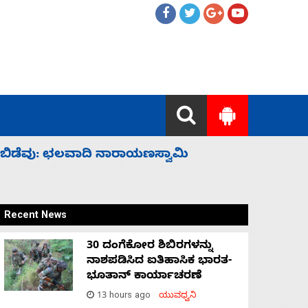
ಹೈಕಮಾಂಡ್ ರಾಜಕಾರಣಕ್ಕೆ: ವಿಜಯೇಂದ್ರ
‘ಕಳೆದ 3-4 
Recent News
30 ದಂಗೆಕೋರ ಶಿಬಿರಗಳನ್ನು
ನಾಶಪಡಿಸಿದ ಐತಿಹಾಸಿಕ ಭಾರತ-
ಭೂತಾನ್ ಕಾರ್ಯಾಚರಣೆ
13 hours ago
ಯುವಧ್ವನಿ