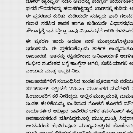
ಡೋರ್ ಕ್ಯಾಂಪೈನ್ ನಡೆಸಿ ಅವರನ್ನು ಕಾಂಗ್ರೆಸ್ ಕಾರ್ಯಕರ್ತರ
ಘನತೆ ಗೌರವಗಳನ್ನು ಹರಾಜಿಗಿಟ್ಟಿದ್ದಾರೆ. ಬಾರ್‌ನಲ್ಲಿ ಕುಡಿ
About
ಈ ಪ್ರಕರಣದ ಕುರಿತು ಕುಡಿಯದೇ ಸದಸ್ಯರು ಭಾರಿ ಗಲಾಟೆ ನ
ಗಲಾಟೆ ನಡೆಸಿದ ಶಾಸಕ ಹಾಗೂ ಕುಡಿಯದೇ ವಿಧಾನಸಭೆಯಲ್ಲಿ
Us
ಸೌಭಾಗ್ಯಕ್ಕೆ ಇವರನ್ನೆಲ್ಲಾ ನಾವು ವಿಧಾನಸಭೆಗೆ ಆರಿಸಿ ಕಳುಹಿಸಬ
ಈ ಪ್ರಕರಣ ಇಂದು ಅಥವಾ ನಾಳೆ ಮುಕ್ತಾಯಗೊಳ್ಳ
ಇರಬಹುದು. ಈ ಪ್ರಕರಣಕ್ಕೊಂದು ತಾರ್ಕಿಕ ಅಂತ್ಯವಂತೂ 
Advertise
ರಾಜಕಾರಣಿ. ಆತನನ್ನು ರಕ್ಷಿಸಬೇಕಾದ ಅನಿವಾರ್ಯತೆ ಆಡಳಿತಾ
ಗಂಭೀರ ಸಂದೇಶದ ಬಗ್ಗೆ ಕಾಂಗ್ರೆಸ್ ಆಗಲಿ, ಬಿಜೆಪಿಯಾಗಲಿ ಅ
With
ಎಂಬುದು ಮಾತ್ರ ಅಪ್ಪಟ ನಿಜ.
ರಾಜಕಾರಣಿಗಳಿಗೆ ಸಂಬಂಧಿಸಿದ ಇಂತಹ ಪ್ರಕರಣಗಳು ನಡೆಯುತ್
s
ತಪಸ್‌ಪಾಲ್ ಇತ್ತೀಚೆಗೆ ‘ಸಿಪಿಎಂ ಮುಖಂಡರ ಮನೆಗಳಿಗೆ
ಹಿಂಬಾಲಕರಿಗೆ ಕರೆ ನೀಡಿದ್ದರು. ಅಲ್ಲಿನ ಮುಖ್ಯಮಂತ್ರಿ ಮಮತ
ಇಂತಹ ಹೇಳಿಕೆಯನ್ನು ಖಂಡಿಸುವ ಗೋಜಿಗೆ ಹೋಗದೆ ಮೌನವಾಗಿದ
Contact
ಕಾರ್ಯಕರ್ತರ ಆಕ್ರೋಶ ಕಾವೇರಿದ ಬಳಿಕ ತಪಸ್‌ಪಾಲ್ ತನ್ನ
ಅಸಹಾಯಕರಂತೆ ವರ್ತಿಸಿದ್ದರು.ಇಲ್ಲಿ ಮುಖ್ಯಮಂತ್ರಿ ಸಿದ
Us
ಆಗದವರಂತೆ ಹೇಳಿರುವುದು ಮುಖ್ಯಮಂತ್ರಿಗಳ ಹೊಣೆಗಾರಿಕೆ, ನ