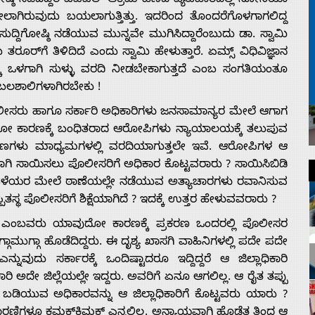
ಗೋಷ್ಠಿ ನಡೆದಿದ್ದರೆ ಐಪಿಎಲ್ ಆಕ್ರಮ ಹಣದ ವ್ಯವಹಾರದಲ್ಲಿ ಸೋನಿಯಾ
ಿರುವುದು ಬಯಲಾಗುತ್ತಿತ್ತು. ಇದರಿಂದ ತೊಂದರೆಗೊಳಗಾಗಲಿದ್ದ
ಸುದ್ದಿಗೋಷ್ಠಿ ನಡೆಯುವ ಮುನ್ನವೇ ಮುಗಿಸಿದ್ದಾರೆಂಬುದು ಡಾ. ಸ್ವಾಮಿ
ಗೆ ತಿಳಿದಿದೆ ಎಂದು ಸ್ವಾಮಿ ಹೇಳುತ್ತಾರೆ. ಏಮ್ಸ್ ವಿಧಿವಿಜ್ಞಾನ
ಡಕ್ಕೆ ಒಳಗಾಗಿ ಸುಳ್ಳು ವರದಿ ನೀಡಬೇಕಾಗುತ್ತದೆ ಎಂಬ ಸಂಗತಿಯಂತೂ
ು ಬಲಶಾಲಿಗಳಾಗಿರಬೇಕು !
ೊಲೀಸರು ಹಾಗೂ ಸರ್ಕಾರಿ ಅಧಿಕಾರಿಗಳು ಜನಸಾಮಾನ್ಯರ ಮೇಲೆ ಆಗಾಗ
ವುದೋ ಕಾರಣಕ್ಕೆ ಬಂಧಿತರಾದ ಆರೋಪಿಗಳು ನ್ಯಾಯಾಲಯಕ್ಕೆ ತಲುಪುವ
ರಕರಣಗಳು ಮಾಧ್ಯಮಗಳಲ್ಲಿ ವರದಿಯಾಗುತ್ತಲೇ ಇವೆ. ಆರೋಪಿಗಳ ಆ
ಗಿ ಸಾಯಿಸಲು ಪೊಲೀಸರಿಗೆ ಅಧಿಕಾರ ಕೊಟ್ಟವರಾರು ? ಸಾಯಿಸಿಬಿಡಿ
ಳೆಯರ ಮೇಲೆ ಠಾಣೆಯಲ್ಲೇ ನಡೆಯುವ ಅತ್ಯಾಚಾರಗಳು ರವಾನಿಸುವ
ಸ್ಥ ಪೊಲೀಸರಿಗೆ ಶಿಕ್ಷೆಯಾಗಿದೆ ? ಇದಕ್ಕೆ ಉತ್ತರ ಹೇಳುವವರಾರು ?
ಸ್ವಾಸ್ ಎಂಬವರು ಯಾವುದೋ ಕಾರಣಕ್ಕೆ ಪ್ರಕರಣ ಒಂದರಲ್ಲಿ ಪೊಲೀಸರ
ಾಮುಗ್ಗಾ ಹೊಡೆದಿದ್ದರು. ಈ ದೃಶ್ಯ ಖಾಸಗಿ ವಾಹಿನಿಗಳಲ್ಲಿ ಪದೇ ಪದೇ
್ನುವುದು ಸರ್ಕಾರಕ್ಕೆ ಒಂದಿಷ್ಟಾದರೂ ಇದ್ದಿದ್ದರೆ ಆ ಜಿಲ್ಲಾಧಿಕಾರಿ
ಾರಿ ಅದೇ ಜಿಲ್ಲೆಯಲ್ಲೇ ಇದ್ದರು. ಅವರಿಗೆ ಏನೂ ಆಗಲಿಲ್ಲ. ಆ ರೈತ ತಪ್ಪು
 ಬಡಿಯುವ ಅಧಿಕಾರವನ್ನು ಆ ಜಿಲ್ಲಾಧಿಕಾರಿಗೆ ಕೊಟ್ಟವರು ಯಾರು ?
ಾರಣಿಗಳೂ ಕಮಕ್‌ಕಿಮಕ್ ಎನ್ನಲಿಲ್ಲ. ಅನ್ಯಾಯವಾಗಿ ಹೊಡೆತ ತಿಂದ ಆ