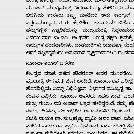
ಮಂತ್ರಿ ಹಾಲಪ್ಪ ಗೆಳೆಯನ ಹೆಂಡತಿಯ ಮೇಲೆ ಅತ್ಯಾಚಾರ ಮಾಡಲ
ಮುಂತಾಗಿ ಮುಖ್ಯಮಂತ್ರಿ ಸಿದ್ದರಾಮಯ್ಯ ತುಟಿಮೀರಿ ಮ
ಬಿಜೆಪಿಯ ಶಾಸಕರು ತಪ್ಪು ಮಾಡಿದರೆ ಅದು ಕಾಂಗ್ರೆಸ್ 
ಸಿದ್ದರಾಮಯ್ಯನವರ ಈ ಹೇಳಿಕೆಯ ಒಳಾರ್ಥವೆ? ಬಿಜೆಪಿ 
ಹದ್ದುಗಣ್ಣಿನ ಎಚ್ಚರಿಕೆಯನ್ನು ಮುಖ್ಯಮಂತ್ರಿ ಸಿದ್ದರಾ
ನಿರ್ದಯವಾಗಿ ಖಂಡಿಸಿ, ಅಂಥವರ ವಿರುದ್ಧ ತಕ್ಷಣ ಕ್ರಮಕ್
ಕಾಯ್ದೆಗಳ ದಂಡಧಾರಿಗಳು. ದಂಡಧಾರಿಗಳು ಯಾವತ್ತೂ ಸಂಯಮದಿ
ಆದರೆ ತಪ್ಪಿತಸ್ಥನೆಂದು ಅನುಮಾನ ವ್ಯಕ್ತವಾದಾಗಲೂ ದಂಡವನ್ನ
ಸುನಂದಾ ತರೂರ್ ಪ್ರಕರಣ
ಕೇಂದ್ರದ ಮಾಜಿ ಸಚಿವ ಶಶಿತರೂರ್ ಅವರ ಮೂರನೆಯ ಅಧಿ
ಪ್ರಕರಣಕ್ಕೆ ಈಗ ಮತ್ತೆ ಜೀವ ಬಂದಿದೆ. ಸುನಂದಾ ಶವ ಪರೀಕ್
ಹೊಸದಿಲ್ಲಿಯ ಏಮ್ಸ್ ವಿಧಿವಿಜ್ಞಾನ ವಿಭಾಗದ ಮುಖ್ಯಸ್ಥ 
ಕಂಪನ ಎಬ್ಬಿಸಿದೆ. ಸುನಂದಾ ಅವರದು ಸಹಜ ಸಾವು ಎಂದು
ಮತ್ತು ಗುಲಾಂ ನಬಿ ಅಜಾದ್ ಒತ್ತಡ ಹೇರಿದ್ದರಂತೆ. ತಮ್ಮ ಹೇ
ಈಮೇಲ್‌ಗಳನ್ನು ಸಂಬಂಧಿಸಿದ ಅಧಿಕಾರಿಗಳಿಗೆ ನೀಡಿದ್ದಾರೆ. 
ಬಿಜೆಪಿ ನಾಯಕ ಡಾ. ಸುಬ್ರಹ್ಮಣ್ಯ ಸ್ವಾಮಿ ಅವರ ವಾದ. ಐಪಿ
ನಡೆದಿದೆ ಎಂದು ಡಾ. ಸ್ವಾಮಿ ಹೇಳುತ್ತಾರೆ. ಐಪಿಎಲ್‌ನಲ್ಲಿ ಕ