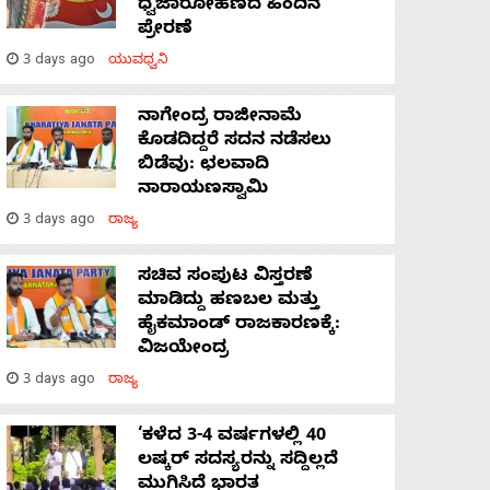
ಧ್ವಜಾರೋಹಣದ ಹಿಂದಿನ
ಪ್ರೇರಣೆ
3 days ago
ಯುವಧ್ವನಿ
ನಾಗೇಂದ್ರ ರಾಜೀನಾಮೆ
ಕೊಡದಿದ್ದರೆ ಸದನ ನಡೆಸಲು
ಬಿಡೆವು: ಛಲವಾದಿ
ನಾರಾಯಣಸ್ವಾಮಿ
3 days ago
ರಾಜ್ಯ
ಸಚಿವ ಸಂಪುಟ ವಿಸ್ತರಣೆ
ಮಾಡಿದ್ದು ಹಣಬಲ ಮತ್ತು
ಹೈಕಮಾಂಡ್ ರಾಜಕಾರಣಕ್ಕೆ:
ವಿಜಯೇಂದ್ರ
3 days ago
ರಾಜ್ಯ
‘ಕಳೆದ 3-4 ವರ್ಷಗಳಲ್ಲಿ 40
ಲಷ್ಕರ್ ಸದಸ್ಯರನ್ನು ಸದ್ದಿಲ್ಲದೆ
ಮುಗಿಸಿದೆ ಭಾರತ