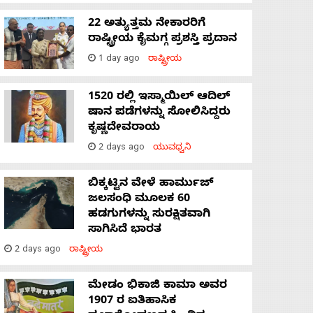
22 ಅತ್ಯುತ್ತಮ ನೇಕಾರರಿಗೆ
ರಾಷ್ಟ್ರೀಯ ಕೈಮಗ್ಗ ಪ್ರಶಸ್ತಿ ಪ್ರದಾನ
1 day ago
ರಾಷ್ಟ್ರೀಯ
1520 ರಲ್ಲಿ ಇಸ್ಮಾಯಿಲ್ ಆದಿಲ್
ಷಾನ ಪಡೆಗಳನ್ನು ಸೋಲಿಸಿದ್ದರು
ಕೃಷ್ಣದೇವರಾಯ
2 days ago
ಯುವಧ್ವನಿ
ಬಿಕ್ಕಟ್ಟಿನ ವೇಳೆ ಹಾರ್ಮುಜ್
ಜಲಸಂಧಿ ಮೂಲಕ 60
ಹಡಗುಗಳನ್ನು ಸುರಕ್ಷಿತವಾಗಿ
ಸಾಗಿಸಿದೆ ಭಾರತ
2 days ago
ರಾಷ್ಟ್ರೀಯ
ಮೇಡಂ ಭಿಕಾಜಿ ಕಾಮಾ ಅವರ
1907 ರ ಐತಿಹಾಸಿಕ