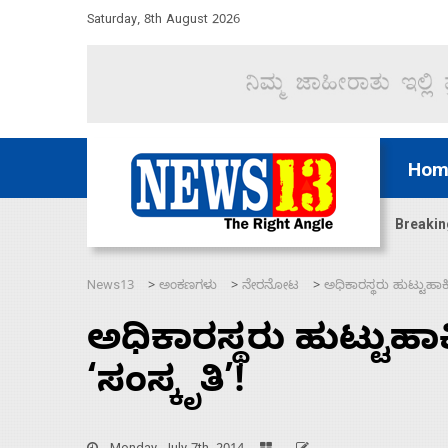
Saturday, 8th August 2026
Hom
ದ್ದರೆ ಸದನ ನಡೆಸಲು ಬಿಡೆವು: ಛಲವಾದಿ ನಾರಾಯಣಸ್ವಾಮಿ
Breakin
News13
ಅಂಕಣಗಳು
ನೇರನೋಟ
ಅಧಿಕಾರಸ್ಥರು ಹುಟ್ಟುಹಾ
>
>
>
ಅಧಿಕಾರಸ್ಥರು ಹುಟ್ಟು
‘ಸಂಸ್ಕೃತಿ’!