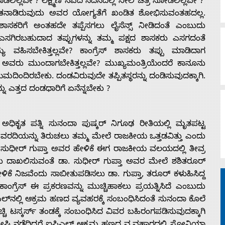
ಿಲ್ಲವೇ ? ಲಕ್ಷ್ಮಣ ಸವದಿ ಸದನದಲ್ಲಿ ನೀಲಿ ಚಿತ್ರ ನೋಡಲಿಲ್ಲವೇ ?’
ಾತನಾಡಿರುವುದು ಅವರ ಯೋಗ್ಯತೆಗೆ ಖಂಡಿತ ಶೋಭಿಸುವಂತಹದಲ್ಲ.
ಶಾಸಕರಿಗೆ ಅಂತಹದೇ ತಪ್ಪೆಸಗಲು ಲೈಸೆನ್ಸ್ ನೀಡಿದಂತೆ ಎಂಬುದು
ಎಸಗಿರಬಹುದಾದ ತಪ್ಪುಗಳನ್ನು ತಮ್ಮ ಪಕ್ಷದ ಶಾಸಕರು ಎಸಗದಂತೆ
ಮಯ್ಯ ವಹಿಸಬೇಕಿತ್ತಲ್ಲವೇ? ಕಾಂಗ್ರೆಸ್ ಶಾಸಕರು ತಪ್ಪು ಮಾಡಿದಾಗ
ಕೆ ಅವರು ಮುಂದಾಗಬೇಕಿತ್ತಲ್ಲವೇ? ಮುಖ್ಯಮಂತ್ರಿಯೆಂದರೆ ಕಾನೂನು
ಂದಿರಬೇಕು. ದಂಡವಿರುವುದೇ ತಪ್ಪಿತಸ್ಥರನ್ನು ದಂಡಿಸುವುದಕ್ಕಾಗಿ.
ು ಎತ್ತದ ದಂಡಧಾರಿಗೆ ಏನೆನ್ನಬೇಕು ?
ಕೃತ ಪತ್ನಿ ಸುನಂದಾ ಪುಷ್ಕರ್ ನಿಗೂಢ ರೀತಿಯಲ್ಲಿ ಮೃತಪಟ್ಟ
ಷೆ ವರದಿಯನ್ನು ತಿರುಚಲು ತಮ್ಮ ಮೇಲೆ ರಾಜಕೀಯ ಒತ್ತಡವಿತ್ತು ಎಂದು
ಡಾ. ಸುಧೀರ್ ಗುಪ್ತಾ ಅವರ ಹೇಳಿಕೆ ಈಗ ರಾಜಕೀಯ ವಲಯದಲ್ಲಿ ತೀವ್ರ
 ದಾಖಲಿಸುವಂತೆ ಡಾ. ಸುಧೀರ್ ಗುಪ್ತಾ ಅವರ ಮೇಲೆ ಶಶಿತರೂರ್
ಳಿಕೆ ನಿಜವೆಂದು ಸಾಬೀತುಪಡಿಸಲು ಡಾ. ಗುಪ್ತಾ, ತರೂರ್ ಕಳುಹಿಸಿದ್ದ
ಕಾಂಗ್ರೆಸ್ ಈ ಪ್ರಕರಣವನ್ನು ಮುಚ್ಚಿಹಾಕಲು ಪ್ರಯತ್ನಿಸಿದೆ ಎಂಬುದು
ಎಲ್‌ನಲ್ಲಿ ಆಕ್ರಮ ಹಣದ ವ್ಯವಹರಕ್ಕೆ ಸಂಬಂಧಿಸಿದಂತೆ ಸುನಂದಾ ಕೊಲೆ
ೊಚ್ಚಿ ಟಸ್ಕರ್ಸ್ ತಂಡಕ್ಕೆ ಸಂಬಂಧಿಸಿದ ವಿವರ ಬಹಿರಂಗಪಡಿಸುವುದಕ್ಕಾಗಿ