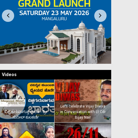
Videos
Lets celebrate Vijay Diwas
ವಿಶ್ವಗುರುವಾಗುತ್ತ ಭಾರತ – ಶ್ರೀ
in Conversation with Lt Cdr
ಸುನೀಲ್‌ ಕುಲಕರ್ಣಿ
Bijay Nair