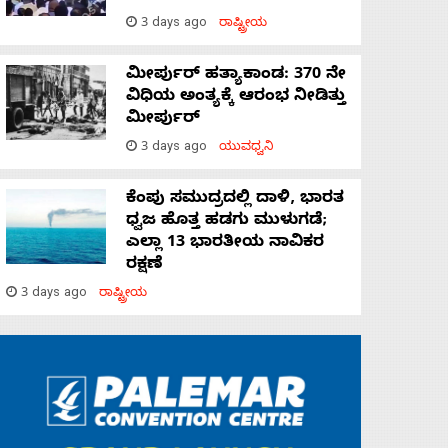
3 days ago
ರಾಷ್ಟ್ರೀಯ
ಮೀರ್ಪುರ್ ಹತ್ಯಾಕಾಂಡ: 370 ನೇ
ವಿಧಿಯ ಅಂತ್ಯಕ್ಕೆ ಆರಂಭ ನೀಡಿತ್ತು
ಮೀರ್ಪುರ್
3 days ago
ಯುವಧ್ವನಿ
ಕೆಂಪು ಸಮುದ್ರದಲ್ಲಿ ದಾಳಿ, ಭಾರತ
ಧ್ವಜ ಹೊತ್ತ ಹಡಗು ಮುಳುಗಡೆ;
ಎಲ್ಲಾ 13 ಭಾರತೀಯ ನಾವಿಕರ
ರಕ್ಷಣೆ
3 days ago
ರಾಷ್ಟ್ರೀಯ