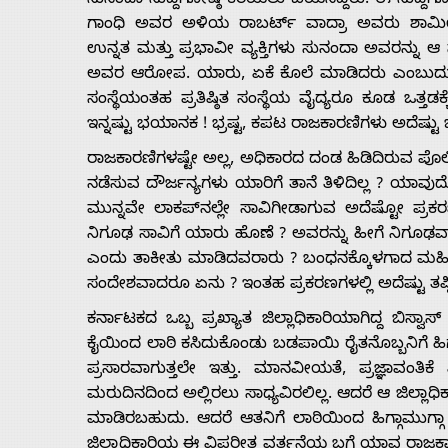
ಸುನಂದಾ ಸುದ್ದಿಗೋಷ್ಠಿ ಕರೆಯಲು ಬಯಸಿದ್ದರು. ಈ ಸುದ್ದಿ
ಗಾಂಧಿ ಅವರ ಅಳಿಯ ರಾಬರ್ಟ್ ವಾದ್ರಾ ಅವರು ಶಾಮೀಲಾಗ
ಉನ್ನತ ಮತ್ತು ಪ್ರಭಾವೀ ವ್ಯಕ್ತಿಗಳು ಸುನಂದಾ ಅವರನ್ನು ಆ 
ಅವರ ಆರೋಪ. ಯಾರು, ಏಕೆ ಕೊಲೆ ಮಾಡಿದರು ಎಂಬುದು ತರೂರ್‌
ಸಂಸ್ಥೆಯಂತಹ ಪ್ರತಿಷ್ಠಿತ ಸಂಸ್ಥೆಯ ವೈದ್ಯರೂ ಕೂಡ ಒತ್ತ
ಇನ್ನಷ್ಟು ಭಯಾನಕ ! ಭ್ರಷ್ಟ, ಕಪಟ ರಾಜಕಾರಣಿಗಳು ಅದೆಷ್ಟ
ರಾಜಕಾರಣಿಗಳಷ್ಟೇ ಅಲ್ಲ, ಅಧಿಕಾರದ ದಂಡ ಹಿಡಿದಿರುವ ಪ
ನಡೆಸುವ ದೌರ್ಜನ್ಯಗಳು ಯಾರಿಗೆ ತಾನೆ ತಿಳಿದಿಲ್ಲ ? ಯಾ
ಮುನ್ನವೇ ಲಾಕಪ್‌ನಲ್ಲೇ ಸಾವಿಗೀಡಾಗುವ ಅದೆಷ್ಟೋ ಪ್
ನಿಗೂಢ ಸಾವಿಗೆ ಯಾರು ಹೊಣೆ ? ಅವರನ್ನು ಹೀಗೆ ನಿಗೂಢವಾ
ಎಂದು ತಾಕೀತು ಮಾಡಿದವರಾರು ? ಬಂಧನಕ್ಕೊಳಗಾದ ಮಹಿ
ಸಂದೇಶವಾದರೂ ಏನು ? ಇಂತಹ ಪ್ರಕರಣಗಳಲ್ಲಿ ಅದೆಷ್ಟು ತಪ್ಪಿತ
ಕರ್ನಾಟಕದ ಒಬ್ಬ ಪ್ರಖ್ಯಾತ ಜಿಲ್ಲಾಧಿಕಾರಿಯಾಗಿದ್ದ ಬಿ
ಕೈಯಿಂದ ಲಾಠಿ ಕಸಿದುಕೊಂಡು ಬಡಪಾಯಿ ರೈತನೊಬ್ಬನಿಗೆ ಹಿಗ್ಗ
ಪ್ರಸಾರವಾಗುತ್ತಲೇ ಇತ್ತು. ಮಾನವೀಯತೆ, ಪ್ರಜ್ಞಾವಂತಿಕೆ ಎನ
ಮರುದಿನದಿಂದ ಅಲ್ಲಿರಲು ಸಾಧ್ಯವಿರಲಿಲ್ಲ. ಆದರೆ ಆ ಜಿಲ್ಲಾಧಿಕ
ಮಾಡಿರಬಹುದು. ಆದರೆ ಆತನಿಗೆ ಲಾಠಿಯಿಂದ ಹಿಗ್ಗಾಮುಗ್ಗಾ
ಜಿಲ್ಲಾಧಿಕಾರಿಯ ಈ ವಿಪರೀತ ವರ್ತನೆಯ ಬಗ್ಗೆ ಯಾವ ರಾಜಕ