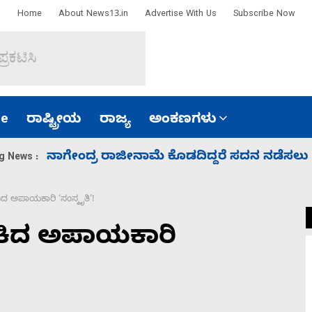
Home
About News13.in
Advertise With Us
Subscribe Now
e
ರಾಷ್ಟ್ರೀಯ
ರಾಜ್ಯ
ಅಂಕಣಗಳು
ಸಚಿವ ಸಂಪುಟ ವಿಸ್ತರಣೆ ಮಾಡಿದ್ದು ಹಣಬಲ ಮತ್ತು 
g News :
ಕಿದ ಅಪಾಯಕಾರಿ ‘ಸಂಸ್ಕೃತಿ’!
ಹಾಕಿದ ಅಪಾಯಕಾರಿ