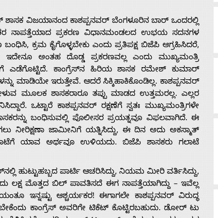
ಸ್ ಶಾಸಕ ವಿಜಯಾನಂದ ಕಾಶಪ್ಪನವರ್ ಬೆಂಗಳೂರಿನ ಬಾರ್ ಒಂದರಲ್ಲಿ
, ಅನಂತರ ನಾಪತ್ತೆಯಾದ ಪ್ರಕರಣ ವಿಧಾನಮಂಡಲದ ಉಭಯ ಸದನಗಳ
ಂಧಿಸಿ, ಕ್ರಮ ಕೈಗೊಳ್ಳಬೇಕು ಎಂದು ಪ್ರತಿಪಕ್ಷ ಬಿಜೆಪಿ ಆಗ್ರಹಿಸಿದರೆ,
ಲ್ಲದೆ ಇದೇನೂ ಅಂತಹ ದೊಡ್ಡ ಪ್ರಕರಣವಲ್ಲ ಎಂದು ಮುಖ್ಯಮಂತ್ರಿ
ಗಳಿಗೆ ಎಡೆಗೊಟ್ಟಿದೆ. ಕಾಂಗ್ರೆಸ್‌ನ ಹಿರಿಯ ಶಾಸಕ ರಮೇಶ್ ಕುಮಾರ್
ು ಮಾಡಿಯೇ ಇರುತ್ತೇವೆ. ಆದರೆ ಸಿಕ್ಕಿಹಾಕಿಕೊಂಡಿಲ್ಲ. ಕಾಶಪ್ಪನವರ್
ು ಹೇಳುವ ಮೂಲಕ ಶಾಸಕರಾರೂ ತಪ್ಪು ಮಾಡದ ಉತ್ತಮರಲ್ಲ. ಎಲ್ಲರ
ೆ. ಒಟ್ಟಾರೆ ಕಾಶಪ್ಪನವರ್ ರಕ್ಷಣೆಗೆ ಸ್ವತಃ ಮುಖ್ಯಮಂತ್ರಿಗಳೇ
ಾಸಕರನ್ನು ಬಂಧಿಸುವಲ್ಲಿ ಪೊಲೀಸರ ಪ್ರಯತ್ನವೂ ವಿಫಲವಾಗಿದೆ. ಈ
ೀರಿಕ್ಷಣಾ ಜಾಮೀನಿಗೆ ಯತ್ನಿಸಿದ್ದು, ಈ ದಿನ ಅದು ಅಕಸ್ಮಾತ್
ಗಲಾಟೆಗೆ ಯಾವ ಅರ್ಥವೂ ಉಳಿಯದು. ಬಿಜೆಪಿ ಶಾಸಕರು ಗಲಾಟೆ
ಿ ಹುಟ್ಟುಹಬ್ಬದ ಪಾರ್ಟಿ ಆಚರಿಸಿದ್ದು, ನಿಯಮ ಮೀರಿ ವರ್ತಿಸಿದ್ದು,
ು ಲಕ್ಷ ಮೊತ್ತದ ಬಿಲ್ ಪಾವತಿಸದೆ ಈಗ ನಾಪತ್ತೆಯಾಗಿದ್ದು – ಇವೆಲ್ಲ
ಗತಿಯಂತೂ ಇನ್ನಷ್ಟು ಆಶ್ಚರ್ಯಕರ! ಈಗಾಗಲೇ ಕಾಶಪ್ಪನವರ್ ವಿರುದ್ಧ
ಥಿ ಬೇಕೆಂದು ಕಾಂಗ್ರೆಸ್ ಅವರಿಗೇ ಟಿಕೆಟ್ ಕೊಟ್ಟಿರಬಹುದು. ಡೋರ್ ಟು