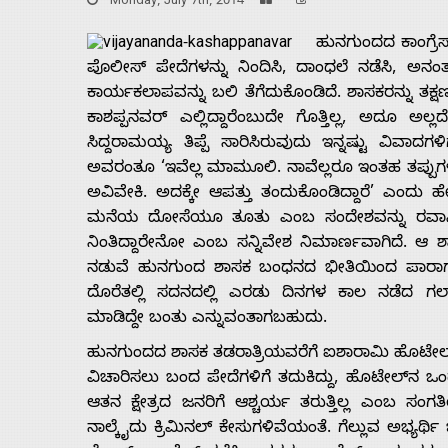
Monday, July 7th, 2014
ಹುನಗುಂದದ ಕಾಂಗ್ರೆ
ಪೊಲೀಸ್ ಪೇದೆಗಳನ್ನು ನಿಂದಿಸಿ, ದಾಂಧಲೆ ನಡೆಸಿ
ಕಾರ್ಯಕಲಾಪವನ್ನು ಬಲಿ ತೆಗೆದುಕೊಂಡಿದೆ. ಶಾಸಕರನ್ನು ತಕ್ಷಣ ಬ
ಕಾಶಪ್ಪನವರ್ ಎಲ್ಲಿದ್ದಾರೆಂಬುದೇ ಗೊತ್ತಿಲ್ಲ, ಅದೂ ಅ
ಸಿದ್ದರಾಮಯ್ಯ ತಿಪ್ಪೆ ಸಾರಿಸಿರುವುದು ಇನ್ನಷ್ಟು ವಿವಾದ
ಅವರಂತೂ ‘ಇವೆಲ್ಲ ಮಾಮೂಲಿ. ನಾವೆಲ್ಲರೂ ಇಂತಹ ತಪ್ಪುಗಳನ್ನ
ಅವಿವೇಕಿ. ಅದಕ್ಕೇ ಆಪತ್ತು ತಂದುಕೊಂಡಿದ್ದಾರೆ’ ಎಂದ
ಮನೆಯ ದೋಸೆಯೂ ತೂತು ಎಂಬ ಸಂದೇಶವನ್ನು ರವಾನಿಸಿದ್ದಾರ
ನಿಂತಿದ್ದಾರೇನೋ ಎಂಬ ಸನ್ನಿವೇಶ ನಿಮಾರ್ಣವಾಗಿದೆ. ಆ ಶ
ನಡುವೆ ಹುನಗುಂದ ಶಾಸಕ ಬಂಧನದ ಭೀತಿಯಿಂದ ಪಾರಾಗಲು ನ
ದೊರೆತಲ್ಲಿ ಸದನದಲ್ಲಿ ಎರಡು ದಿನಗಳ ಕಾಲ ನಡೆದ 
ಮಾಡಿದ್ದೇ ಬಂತು ಎನ್ನುವಂತಾಗಬಹುದು.
ಹುನಗುಂದದ ಶಾಸಕ ತಡರಾತ್ರಿಯವರೆಗೆ ಐಶಾರಾಮಿ ಹೊಟೇಲ್‌ನಲ್ಲ
ವಿಚಾರಿಸಲು ಬಂದ ಪೇದೆಗಳಿಗೆ ತದುಕಿದ್ದು, ಹೊಟೇಲ್‌ನ ಒಂದ
ಆತನ ಕ್ಷೇತ್ರದ ಜನರಿಗೆ ಆಶ್ಚರ್ಯ ತರುತ್ತಿಲ್ಲ ಎಂಬ ಸಂ
Home
ನಾಲ್ಕೈದು ಕ್ರಿಮಿನಲ್ ಕೇಸುಗಳಿವೆಯಂತೆ. ಗೆಲ್ಲುವ ಅಭ್ಯರ್