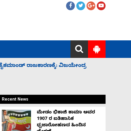
ಲ್ಲದೆ ಮುಗಿಸಿದೆ ಭಾರತ
ಕೆಂಪು ಸಮು
ರಕ್ಷಣೆ
Recent News
ಮೇಡಂ ಭಿಕಾಜಿ ಕಾಮಾ ಅವರ
1907 ರ ಐತಿಹಾಸಿಕ
ಧ್ವಜಾರೋಹಣದ ಹಿಂದಿನ