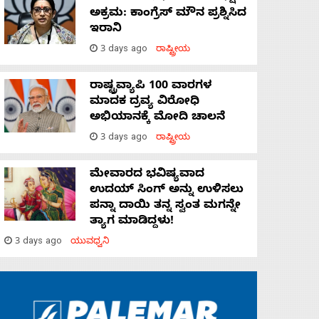
ಅಕ್ರಮ: ಕಾಂಗ್ರೆಸ್‌ ಮೌನ ಪ್ರಶ್ನಿಸಿದ
ಇರಾನಿ
3 days ago
ರಾಷ್ಟ್ರೀಯ
ರಾಷ್ಟ್ರವ್ಯಾಪಿ 100 ವಾರಗಳ
ಮಾದಕ ದ್ರವ್ಯ ವಿರೋಧಿ
ಅಭಿಯಾನಕ್ಕೆ ಮೋದಿ ಚಾಲನೆ
3 days ago
ರಾಷ್ಟ್ರೀಯ
ಮೇವಾರದ ಭವಿಷ್ಯವಾದ
ಉದಯ್ ಸಿಂಗ್ ಅನ್ನು ಉಳಿಸಲು
ಪನ್ನಾ ದಾಯಿ ತನ್ನ ಸ್ವಂತ ಮಗನ್ನೇ
ತ್ಯಾಗ ಮಾಡಿದ್ದಳು!
3 days ago
ಯುವಧ್ವನಿ