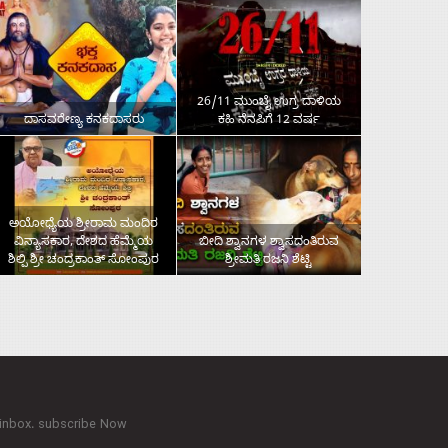
26/11 ಮುಂಬೈ ಉಗ್ರ ದಾಳಿಯ
ದಾಸವರೇಣ್ಯ ಕನಕದಾಸರು
ಕಹಿ ನೆನಪಿಗೆ 12 ವರ್ಷ
ಅಯೋಧ್ಯೆಯ ಶ್ರೀರಾಮ ಮಂದಿರ
ವಿನ್ಯಾಸಕಾರ, ದೇಶದ ಹೆಮ್ಮೆಯ
ಬೀದಿ ಶ್ವಾನಗಳ ಶ್ವಾಸದಂತಿರುವ
ಶಿಲ್ಪಿ ಶ್ರೀ ಚಂದ್ರಕಾಂತ್‌ ಸೋಂಪುರ
ಶ್ರೀಮತಿ ರಜನಿ ಶೆಟ್ಟಿ
 inbox. subscribe Now