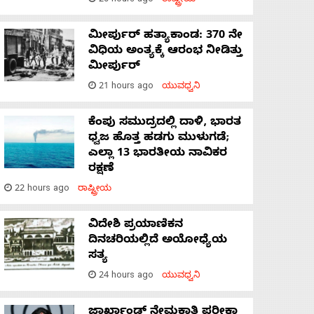
20 hours ago
ರಾಷ್ಟ್ರೀಯ
ಮೀರ್ಪುರ್ ಹತ್ಯಾಕಾಂಡ: 370 ನೇ
ವಿಧಿಯ ಅಂತ್ಯಕ್ಕೆ ಆರಂಭ ನೀಡಿತ್ತು
ಮೀರ್ಪುರ್
21 hours ago
ಯುವಧ್ವನಿ
ಕೆಂಪು ಸಮುದ್ರದಲ್ಲಿ ದಾಳಿ, ಭಾರತ
ಧ್ವಜ ಹೊತ್ತ ಹಡಗು ಮುಳುಗಡೆ;
ಎಲ್ಲಾ 13 ಭಾರತೀಯ ನಾವಿಕರ
ರಕ್ಷಣೆ
22 hours ago
ರಾಷ್ಟ್ರೀಯ
ವಿದೇಶಿ ಪ್ರಯಾಣಿಕನ
ದಿನಚರಿಯಲ್ಲಿದೆ ಅಯೋಧ್ಯೆಯ
ಸತ್ಯ
24 hours ago
ಯುವಧ್ವನಿ
ಜಾರ್ಖಾಂಡ್‌ ನೇಮಕಾತಿ ಪರೀಕ್ಷಾ