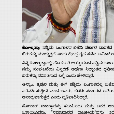
Us
Advertise
With
ಕೋಲ್ಕತ್ತಾ:
ಪಶ್ಚಿಮ ಬಂಗಾಳದ ಬಿಜೆಪಿ ಸರ್ಕಾರ ಭಾರತದ ಗಡಿಗ
s
ಬಿರುಕನ್ನು ಮುಚ್ಚುತ್ತದೆ ಎಂದು ಕೇಂದ್ರ ಗೃಹ ಸಚಿವ ಅಮಿತ್ ಶಾ
ನಿನ್ನೆ ಕೋಲ್ಕತ್ತಾದಲ್ಲಿ ಹೊಸದಾಗಿ ಆಯ್ಕೆಯಾದ ಪಶ್ಚಿಮ ಬಂಗ
Contact
ನಮ್ಮ ಸಂಘಟನೆಯ ವಿಸ್ತರಣೆ ಅಥವಾ ಸಿದ್ಧಾಂತದ ದೃಢೀಕರಣ
ಬಿರುಕನ್ನು ಸರಿಪಡಿಸುವ ಬಗ್ಗೆ ಎಂದು ಹೇಳಿದ್ದಾರೆ.
Us
ಅಸ್ಸಾಂ, ತ್ರಿಪುರ ಮತ್ತು ಈಗ ಪಶ್ಚಿಮ ಬಂಗಾಳದಲ್ಲಿ ಬಿ
ಪರಿವರ್ತಿಸುತ್ತೇವೆ ಎಂದ ಅವರು, ಬಿಜೆಪಿ ಸರ್ಕಾರದ ಅಡಿಯಲ
ಅಸಾಧ್ಯವಾಗುತ್ತದೆ ಎಂದು ಪ್ರತಿಪಾದಿಸಿದ್ದಾರೆ.
ಸೋನಾರ್ ಬಾಂಗ್ಲಾವನ್ನು ತಲುಪಿಸಲು ಮತ್ತು ಜನರ ಆಕಾಂಕ
ಒತ್ತಾಯಿಸಿದರು. “ಸಮಾಧಾನದ ರಾಜಕೀಯ”ವನ್ನು ತಿರಸ್