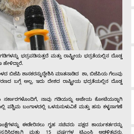
ಳನ್ನು ಭದ್ರಪಡಿಸುತ್ತದೆ ಮತ್ತು ರಾಷ್ಟ್ರೀಯ ಭದ್ರತೆಯಲ್ಲಿನ ದೊಡ್ಡ
 ಹೇಳಿದ್ದಾರೆ.
ಾಳದ ಬಿಜೆಪಿ ಶಾಸಕರನ್ನುದ್ದೇಶಿಸಿ ಮಾತನಾಡಿದ ಶಾ, ಬಿಜೆಪಿಯ ಗೆಲುವು
ದ ಬಗ್ಗೆ ಅಲ್ಲ, ಇದು ದೇಶದ ರಾಷ್ಟ್ರೀಯ ಭದ್ರತೆಯಲ್ಲಿನ ದೊಡ್ಡ
ಜೆಪಿ ಸರ್ಕಾರಗಳೊಂದಿಗೆ, ನಾವು ಗಡಿಯನ್ನು ಅಜೇಯ ಕೋಟೆಯನ್ನಾಗಿ
್ಲಿ ಪಶ್ಚಿಮ ಬಂಗಾಳದಲ್ಲಿ ಒಳನುಸುಳುವಿಕೆ ಮತ್ತು ಹಸು ಕಳ್ಳಸಾಗಣೆ
್ಷೆಗಳನ್ನು ಈಡೇರಿಸಲು ಗೃಹ ಸಚಿವರು ಪಕ್ಷದ ಕಾರ್ಯಕರ್ತರನ್ನು
ಕರಿಸಿದ್ದಕ್ಕಾಗಿ ಮತ್ತು 15 ವರ್ಷಗಳ ಟಿಎಂಸಿ ಆಡಳಿತವನ್ನು