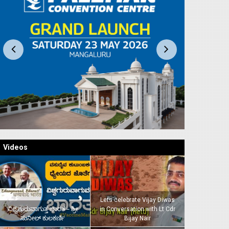
Videos
Lets celebrate Vijay Diwas
ವಿಶ್ವಗುರುವಾಗುತ್ತ ಭಾರತ – ಶ್ರೀ
in Conversation with Lt Cdr
ಸುನೀಲ್‌ ಕುಲಕರ್ಣಿ
Bijay Nair