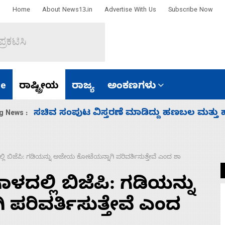
Home
About News13.in
Advertise With Us
Subscribe Now
e
ರಾಷ್ಟ್ರೀಯ
ರಾಜ್ಯ
ಅಂಕಣಗಳು
‘ಕಳೆದ 3-4 ವರ್ಷಗಳಲ್ಲಿ 40 ಲಷ್ಕರ್ ಸದಸ್ಯರನ್ನು ಸದ್ದಿ
g News :
ದಲ್ಲಿ ಬಿಜೆಪಿ: ಗಡಿಯನ್ನು ಅಜೇಯ ಕೋಟೆಯನ್ನಾಗಿ ಪರಿವರ್ತಿಸುತ್ತೇವೆ ಎಂದ ಶಾ
ಾಳದಲ್ಲಿ ಬಿಜೆಪಿ: ಗಡಿಯನ್ನು
ರಿವರ್ತಿಸುತ್ತೇವೆ ಎಂದ