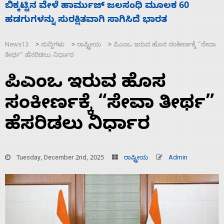
ನಾಗೇಂದ್ರ ರಾಜೀನಾಮೆ ಕೊಡದಿದ್ದರೆ ಸದನ ನಡೆಸಲು
ಸ
ಬಿಡೆವು: ಛಲವಾದಿ ನಾರಾಯಣಸ್ವಾಮಿ
ಹ
News13
ಸುದ್ದಿಗಳು
ರಾಷ್ಟ್ರೀಯ
ಪಿಎಂಒ ಇರುವ ಹೊಸ ಸಂಕೀರ್ಣಕ್ಕೆ “ಸೇವಾ
>
>
>
ತೀರ್ಥ” ಹೆಸರಿಡಲು ನಿರ್ಧಾರ
ಪಿಎಂಒ ಇರುವ ಹೊಸ
ಸಂಕೀರ್ಣಕ್ಕೆ “ಸೇವಾ ತೀರ್ಥ”
ಹೆಸರಿಡಲು ನಿರ್ಧಾರ
Tuesday, December 2nd, 2025
ರಾಷ್ಟ್ರೀಯ
Admin