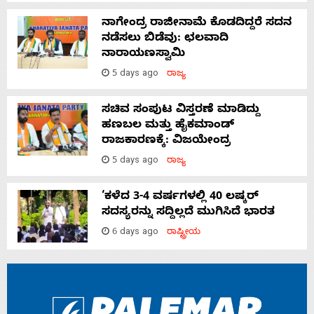
ನಾಗೇಂದ್ರ ರಾಜೀನಾಮೆ ಕೊಡದಿದ್ದರೆ ಸದನ
ನಡೆಸಲು ಬಿಡೆವು: ಛಲವಾದಿ
ನಾರಾಯಣಸ್ವಾಮಿ
5 days ago
ರಾಜ್ಯ
ಸಚಿವ ಸಂಪುಟ ವಿಸ್ತರಣೆ ಮಾಡಿದ್ದು
ಹಣಬಲ ಮತ್ತು ಹೈಕಮಾಂಡ್
ರಾಜಕಾರಣಕ್ಕೆ: ವಿಜಯೇಂದ್ರ
5 days ago
ರಾಜ್ಯ
‘ಕಳೆದ 3-4 ವರ್ಷಗಳಲ್ಲಿ 40 ಲಷ್ಕರ್
ಸದಸ್ಯರನ್ನು ಸದ್ದಿಲ್ಲದೆ ಮುಗಿಸಿದೆ ಭಾರತ
6 days ago
ರಾಷ್ಟ್ರೀಯ