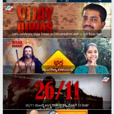
Lets celebrate Vijay Diwas in Conversation with Lt Cdr Bijay Nair
ದಾಸವರೇಣ್ಯ ಕನಕದಾಸರು
26/11 ಮುಂಬೈ ಉಗ್ರ ದಾಳಿಯ ಕಹಿ ನೆನಪಿಗೆ 12 ವರ್ಷ