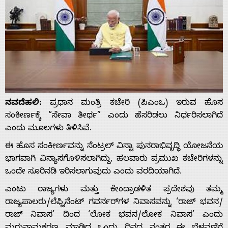
ನವದೆಹಲಿ:
ಪ್ರಧಾನ ಮಂತ್ರಿ ಕಚೇರಿ (ಪಿಎಂಒ) ಇರುವ ಹೊಸ
ಸಂಕೀರ್ಣಕ್ಕೆ “ಸೇವಾ ತೀರ್ಥ” ಎಂದು ಹೆಸರಿಡಲು ನಿರ್ಧರಿಸಲಾಗಿದೆ
ಎಂದು ಮೂಲಗಳು ತಿಳಿಸಿವೆ.
ಈ ಹೊಸ ಸಂಕೀರ್ಣವನ್ನು ಸೆಂಟ್ರಲ್ ವಿಸ್ಟಾ ಪುನರಾಭಿವೃದ್ಧಿ ಯೋಜನೆಯ
ಭಾಗವಾಗಿ ವಿನ್ಯಾಸಗೊಳಿಸಲಾಗಿದ್ದು, ಹಲವಾರು ಪ್ರಮುಖ ಕಚೇರಿಗಳನ್ನು
ಒಂದೇ ಸೂರಿನಡಿ ಇರಿಸಲಾಗುವುದು ಎಂದು ವರದಿಯಾಗಿದೆ.
ಎಂಟು ರಾಜ್ಯಗಳು ಮತ್ತು ಕೇಂದ್ರಾಡಳಿತ ಪ್ರದೇಶವು ತಮ್ಮ
ರಾಜ್ಯಪಾಲರು/ಲೆಫ್ಟಿನೆಂಟ್ ಗವರ್ನರ್‌ಗಳ ನಿವಾಸವನ್ನು ‘ರಾಜ್ ಭವನ/
ರಾಜ್ ನಿವಾಸ’ ದಿಂದ ‘ಲೋಕ ಭವನ/ಲೋಕ ನಿವಾಸ’ ಎಂದು