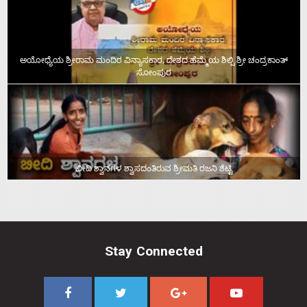
ಅಯೋಧ್ಯೆಯ ಶ್ರೀರಾಮ ಮಂದಿರ ವಿನ್ಯಾಸಕಾರ, ದೇಶದ ಹೆಮ್ಮೆಯ ಶಿಲ್ಪಿ ಶ್ರೀ ಚಂದ್ರಕಾಂತ್‌
ಸೋಂಪುರ
ಬೀದಿ ಶ್ವಾನಗಳ ಶ್ವಾಸದಂತಿರುವ ಶ್ರೀಮತಿ ರಜನಿ ಶೆಟ್ಟಿ
Stay Connected