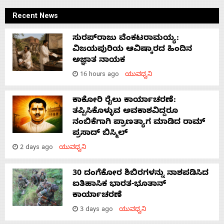
Recent News
ಸುರಪ್‌ರಾಜು ವೆಂಕಟರಾಮಯ್ಯ:
ವಿಜಯಪುರಿಯ ಆವಿಷ್ಕಾರದ ಹಿಂದಿನ
ಅಜ್ಞಾತ ನಾಯಕ
16 hours ago
ಯುವಧ್ವನಿ
ಕಾಕೋರಿ ರೈಲು ಕಾರ್ಯಾಚರಣೆ:
ತಪ್ಪಿಸಿಕೊಳ್ಳುವ ಅವಕಾಶವಿದ್ದರೂ
ನಂಬಿಕೆಗಾಗಿ ಪ್ರಾಣತ್ಯಾಗ ಮಾಡಿದ ರಾಮ್
ಪ್ರಸಾದ್ ಬಿಸ್ಮಿಲ್
2 days ago
ಯುವಧ್ವನಿ
30 ದಂಗೆಕೋರ ಶಿಬಿರಗಳನ್ನು ನಾಶಪಡಿಸಿದ
ಐತಿಹಾಸಿಕ ಭಾರತ-ಭೂತಾನ್
ಕಾರ್ಯಾಚರಣೆ
3 days ago
ಯುವಧ್ವನಿ