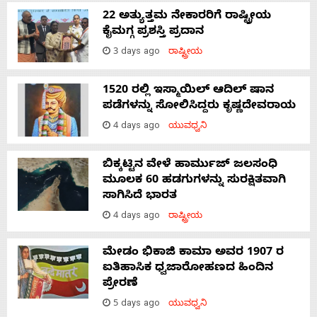
22 ಅತ್ಯುತ್ತಮ ನೇಕಾರರಿಗೆ ರಾಷ್ಟ್ರೀಯ
ಕೈಮಗ್ಗ ಪ್ರಶಸ್ತಿ ಪ್ರದಾನ
3 days ago
ರಾಷ್ಟ್ರೀಯ
1520 ರಲ್ಲಿ ಇಸ್ಮಾಯಿಲ್ ಆದಿಲ್ ಷಾನ
ಪಡೆಗಳನ್ನು ಸೋಲಿಸಿದ್ದರು ಕೃಷ್ಣದೇವರಾಯ
4 days ago
ಯುವಧ್ವನಿ
ಬಿಕ್ಕಟ್ಟಿನ ವೇಳೆ ಹಾರ್ಮುಜ್ ಜಲಸಂಧಿ
ಮೂಲಕ 60 ಹಡಗುಗಳನ್ನು ಸುರಕ್ಷಿತವಾಗಿ
ಸಾಗಿಸಿದೆ ಭಾರತ
4 days ago
ರಾಷ್ಟ್ರೀಯ
ಮೇಡಂ ಭಿಕಾಜಿ ಕಾಮಾ ಅವರ 1907 ರ
ಐತಿಹಾಸಿಕ ಧ್ವಜಾರೋಹಣದ ಹಿಂದಿನ
ಪ್ರೇರಣೆ
5 days ago
ಯುವಧ್ವನಿ