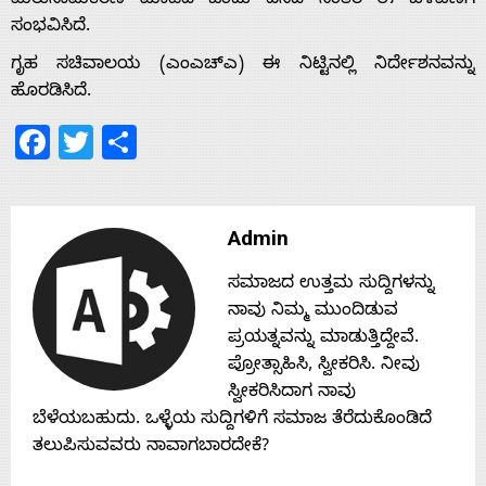
ಮರುನಾಮಕರಣ ಮಾಡಿದ ಒಂದು ದಿನದ ನಂತರ ಈ ಬೆಳವಣಿಗೆ
ಸಂಭವಿಸಿದೆ.
Home
ಗೃಹ ಸಚಿವಾಲಯ (ಎಂಎಚ್‌ಎ) ಈ ನಿಟ್ಟಿನಲ್ಲಿ ನಿರ್ದೇಶನವನ್ನು
ಹೊರಡಿಸಿದೆ.
About
Facebook
Twitter
Share
Us
Admin
Advertise
ಸಮಾಜದ ಉತ್ತಮ ಸುದ್ದಿಗಳನ್ನು
ನಾವು ನಿಮ್ಮ ಮುಂದಿಡುವ
With
ಪ್ರಯತ್ನವನ್ನು ಮಾಡುತ್ತಿದ್ದೇವೆ.
ಪ್ರೋತ್ಸಾಹಿಸಿ, ಸ್ವೀಕರಿಸಿ. ನೀವು
s
ಸ್ವೀಕರಿಸಿದಾಗ ನಾವು
ಬೆಳೆಯಬಹುದು. ಒಳ್ಳೆಯ ಸುದ್ದಿಗಳಿಗೆ ಸಮಾಜ ತೆರೆದುಕೊಂಡಿದೆ
ತಲುಪಿಸುವವರು ನಾವಾಗಬಾರದೇಕೆ?
Contact