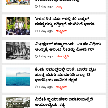
ರಾಜಕಾರಣಕ್ಕೆ: ವಿಜಯೇಂದ್ರ
1 day ago
ರಾಜ್ಯ
‘ಕಳೆದ 3-4 ವರ್ಷಗಳಲ್ಲಿ 40 ಲಷ್ಕರ್
ಸದಸ್ಯರನ್ನು ಸದ್ದಿಲ್ಲದೆ ಮುಗಿಸಿದೆ ಭಾರತ
1 day ago
ರಾಷ್ಟ್ರೀಯ
ಮೀರ್ಪುರ್ ಹತ್ಯಾಕಾಂಡ: 370 ನೇ ವಿಧಿಯ
ಅಂತ್ಯಕ್ಕೆ ಆರಂಭ ನೀಡಿತ್ತು ಮೀರ್ಪುರ್
1 day ago
ಯುವಧ್ವನಿ
ಕೆಂಪು ಸಮುದ್ರದಲ್ಲಿ ದಾಳಿ, ಭಾರತ ಧ್ವಜ
ಹೊತ್ತ ಹಡಗು ಮುಳುಗಡೆ; ಎಲ್ಲಾ 13
ಭಾರತೀಯ ನಾವಿಕರ ರಕ್ಷಣೆ
1 day ago
ರಾಷ್ಟ್ರೀಯ
ವಿದೇಶಿ ಪ್ರಯಾಣಿಕನ ದಿನಚರಿಯಲ್ಲಿದೆ
ಅಯೋಧ್ಯೆಯ ಸತ್ಯ