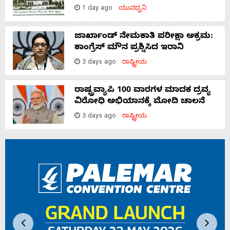
1 day ago
ಯುವಧ್ವನಿ
ಜಾರ್ಖಾಂಡ್‌ ನೇಮಕಾತಿ ಪರೀಕ್ಷಾ ಅಕ್ರಮ:
ಕಾಂಗ್ರೆಸ್‌ ಮೌನ ಪ್ರಶ್ನಿಸಿದ ಇರಾನಿ
3 days ago
ರಾಷ್ಟ್ರೀಯ
ರಾಷ್ಟ್ರವ್ಯಾಪಿ 100 ವಾರಗಳ ಮಾದಕ ದ್ರವ್ಯ
ವಿರೋಧಿ ಅಭಿಯಾನಕ್ಕೆ ಮೋದಿ ಚಾಲನೆ
3 days ago
ರಾಷ್ಟ್ರೀಯ