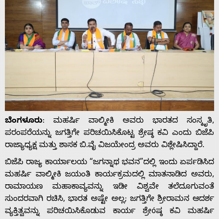
ಬೆಂಗಳೂರು
: ಮಹರ್ಷಿ ವಾಲ್ಮೀಕಿ ಅವರು ಭಾರತದ ಸಂಸ್ಕೃತಿ,
ಪರಂಪರೆಯನ್ನು ಜಗತ್ತಿಗೇ ಪರಿಚಯಿಸಿಕೊಟ್ಟ ಶ್ರೇಷ್ಠ ಕವಿ ಎಂದು ಬಿಜೆಪಿ
ರಾಜ್ಯಾಧ್ಯಕ್ಷ ಮತ್ತು ಶಾಸಕ ಬಿ.ವೈ ವಿಜಯೇಂದ್ರ ಅವರು ವಿಶ್ಲೇಷಿಸಿದ್ದಾರೆ.
ಬಿಜೆಪಿ ರಾಜ್ಯ ಕಾರ್ಯಾಲಯ “ಜಗನ್ನಾಥ ಭವನ”ದಲ್ಲಿ ಇಂದು ಏರ್ಪಡಿಸಿದ
ಮಹರ್ಷಿ ವಾಲ್ಮೀಕಿ ಜಯಂತಿ ಕಾರ್ಯಕ್ರಮದಲ್ಲಿ ಮಾತನಾಡಿದ ಅವರು,
ರಾಮಾಯಣ ಮಹಾಕಾವ್ಯವನ್ನು ಇಡೀ ವಿಶ್ವವೇ ತಲೆದೂಗುವಂತೆ
ಸುಂದರವಾಗಿ ರಚಿಸಿ, ಭಾರತ ಅಷ್ಟೇ ಅಲ್ಲ; ಜಗತ್ತಿಗೇ ಶ್ರೀರಾಮನ ಆದರ್ಶ
ವ್ಯಕ್ತಿತ್ವವನ್ನು ಪರಿಚಯಿಸಿಕೊಡುವ ಕಾರ್ಯ ಶ್ರೇóಷ್ಠ ಕವಿ ಮಹರ್ಷಿ