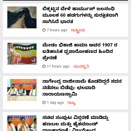
ಬಿಕ್ಕಟ್ಟಿನ ವೇಳೆ ಹಾರ್ಮುಜ್ ಜಲಸಂಧಿ
ಮೂಲಕ 60 ಹಡಗುಗಳನ್ನು ಸುರಕ್ಷಿತವಾಗಿ
ಸಾಗಿಸಿದೆ ಭಾರತ
7 hours ago
ರಾಷ್ಟ್ರೀಯ
ಮೇಡಂ ಭಿಕಾಜಿ ಕಾಮಾ ಅವರ 1907 ರ
ಐತಿಹಾಸಿಕ ಧ್ವಜಾರೋಹಣದ ಹಿಂದಿನ
ಪ್ರೇರಣೆ
11 hours ago
ಯುವಧ್ವನಿ
ನಾಗೇಂದ್ರ ರಾಜೀನಾಮೆ ಕೊಡದಿದ್ದರೆ ಸದನ
ನಡೆಸಲು ಬಿಡೆವು: ಛಲವಾದಿ
ನಾರಾಯಣಸ್ವಾಮಿ
1 day ago
ರಾಜ್ಯ
ಸಚಿವ ಸಂಪುಟ ವಿಸ್ತರಣೆ ಮಾಡಿದ್ದು
ಹಣಬಲ ಮತ್ತು ಹೈಕಮಾಂಡ್