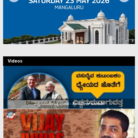
Videos
ವಿಶ್ವಗುರುವಾಗುತ್ತ ಭಾರತ – ಶ್ರೀ ಸುನೀಲ್‌ ಕುಲಕರ್ಣಿ