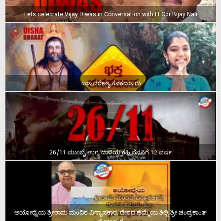
Lets celebrate Vijay Diwas in Conversation with Lt Cdr Bijay Nair
ದಾಸವರೇಣ್ಯ ಕನಕದಾಸರು
26/11 ಮುಂಬೈ ಉಗ್ರ ದಾಳಿಯ ಕಹಿ ನೆನಪಿಗೆ 12 ವರ್ಷ
ಅಯೋಧ್ಯೆಯ ಶ್ರೀರಾಮ ಮಂದಿರ ವಿನ್ಯಾಸಕಾರ, ದೇಶದ ಹೆಮ್ಮೆಯ ಶಿಲ್ಪಿ ಶ್ರೀ ಚಂದ್ರಕಾಂತ್‌