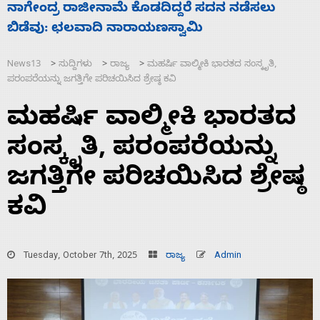
ಸಚಿವ ಸಂಪುಟ ವಿಸ್ತರಣೆ ಮಾಡಿದ್ದು ಹಣಬಲ ಮತ್ತು
‘
ಹೈಕಮಾಂಡ್ ರಾಜಕಾರಣಕ್ಕೆ: ವಿಜಯೇಂದ್ರ
ಮ
News13
ಸುದ್ದಿಗಳು
ರಾಜ್ಯ
ಮಹರ್ಷಿ ವಾಲ್ಮೀಕಿ ಭಾರತದ ಸಂಸ್ಕೃತಿ,
>
>
>
ಪರಂಪರೆಯನ್ನು ಜಗತ್ತಿಗೇ ಪರಿಚಯಿಸಿದ ಶ್ರೇಷ್ಠ ಕವಿ
ಮಹರ್ಷಿ ವಾಲ್ಮೀಕಿ ಭಾರತದ
ಸಂಸ್ಕೃತಿ, ಪರಂಪರೆಯನ್ನು
ಜಗತ್ತಿಗೇ ಪರಿಚಯಿಸಿದ ಶ್ರೇಷ್ಠ
ಕವಿ
Tuesday, October 7th, 2025
ರಾಜ್ಯ
Admin