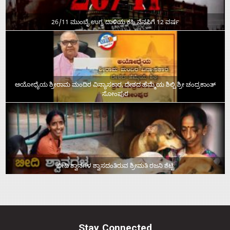
26/11 ಮುಂಬೈ ಉಗ್ರ ದಾಳಿಯ ಕಹಿ ನೆನಪಿಗೆ 12 ವರ್ಷ
ಅಯೋಧ್ಯೆಯ ಶ್ರೀರಾಮ ಮಂದಿರ ವಿನ್ಯಾಸಕಾರ, ದೇಶದ ಹೆಮ್ಮೆಯ ಶಿಲ್ಪಿ ಶ್ರೀ ಚಂದ್ರಕಾಂತ್‌
ಸೋಂಪುರ
ಬೀದಿ ಶ್ವಾನಗಳ ಶ್ವಾಸದಂತಿರುವ ಶ್ರೀಮತಿ ರಜನಿ ಶೆಟ್ಟಿ
Stay Connected