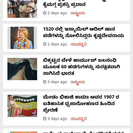
ಕೈಮಗ್ಗ ಪ್ರಶಸ್ತಿ ಪ್ರದಾನ
2 days ago
ರಾಷ್ಟ್ರೀಯ
1520 ರಲ್ಲಿ ಇಸ್ಮಾಯಿಲ್ ಆದಿಲ್ ಷಾನ
ಪಡೆಗಳನ್ನು ಸೋಲಿಸಿದ್ದರು ಕೃಷ್ಣದೇವರಾಯ
2 days ago
ಯುವಧ್ವನಿ
ಬಿಕ್ಕಟ್ಟಿನ ವೇಳೆ ಹಾರ್ಮುಜ್ ಜಲಸಂಧಿ
ಮೂಲಕ 60 ಹಡಗುಗಳನ್ನು ಸುರಕ್ಷಿತವಾಗಿ
ಸಾಗಿಸಿದೆ ಭಾರತ
3 days ago
ರಾಷ್ಟ್ರೀಯ
ಮೇಡಂ ಭಿಕಾಜಿ ಕಾಮಾ ಅವರ 1907 ರ
ಐತಿಹಾಸಿಕ ಧ್ವಜಾರೋಹಣದ ಹಿಂದಿನ
ಪ್ರೇರಣೆ
3 days ago
ಯುವಧ್ವನಿ