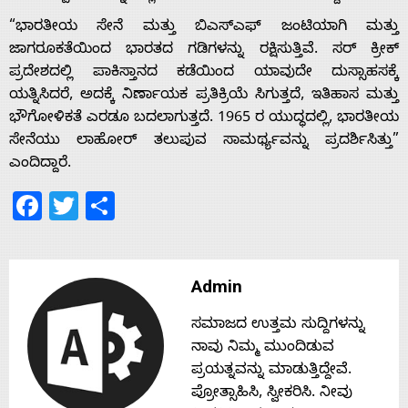
“ಭಾರತೀಯ ಸೇನೆ ಮತ್ತು ಬಿಎಸ್‌ಎಫ್ ಜಂಟಿಯಾಗಿ ಮತ್ತು
Home
ಜಾಗರೂಕತೆಯಿಂದ ಭಾರತದ ಗಡಿಗಳನ್ನು ರಕ್ಷಿಸುತ್ತಿವೆ. ಸರ್ ಕ್ರೀಕ್
ಪ್ರದೇಶದಲ್ಲಿ ಪಾಕಿಸ್ತಾನದ ಕಡೆಯಿಂದ ಯಾವುದೇ ದುಸ್ಸಾಹಸಕ್ಕೆ
ಯತ್ನಿಸಿದರೆ, ಅದಕ್ಕೆ ನಿರ್ಣಾಯಕ ಪ್ರತಿಕ್ರಿಯೆ ಸಿಗುತ್ತದೆ, ಇತಿಹಾಸ ಮತ್ತು
About
ಭೌಗೋಳಿಕತೆ ಎರಡೂ ಬದಲಾಗುತ್ತದೆ. 1965 ರ ಯುದ್ಧದಲ್ಲಿ, ಭಾರತೀಯ
ಸೇನೆಯು ಲಾಹೋರ್ ತಲುಪುವ ಸಾಮರ್ಥ್ಯವನ್ನು ಪ್ರದರ್ಶಿಸಿತ್ತು”
ಎಂದಿದ್ದಾರೆ.
Us
Facebook
Twitter
Share
Advertise
With
Admin
ಸಮಾಜದ ಉತ್ತಮ ಸುದ್ದಿಗಳನ್ನು
s
ನಾವು ನಿಮ್ಮ ಮುಂದಿಡುವ
ಪ್ರಯತ್ನವನ್ನು ಮಾಡುತ್ತಿದ್ದೇವೆ.
ಪ್ರೋತ್ಸಾಹಿಸಿ, ಸ್ವೀಕರಿಸಿ. ನೀವು