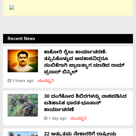
Recent News
ಕಾಕೋರಿ ರೈಲು ಕಾರ್ಯಾಚರಣೆ:
ತಪ್ಪಿಸಿಕೊಳ್ಳುವ ಅವಕಾಶವಿದ್ದರೂ
ನಂಬಿಕೆಗಾಗಿ ಪ್ರಾಣತ್ಯಾಗ ಮಾಡಿದ ರಾಮ್
ಪ್ರಸಾದ್ ಬಿಸ್ಮಿಲ್
5 hours ago
ಯುವಧ್ವನಿ
30 ದಂಗೆಕೋರ ಶಿಬಿರಗಳನ್ನು ನಾಶಪಡಿಸಿದ
ಐತಿಹಾಸಿಕ ಭಾರತ-ಭೂತಾನ್
ಕಾರ್ಯಾಚರಣೆ
1 day ago
ಯುವಧ್ವನಿ
22 ಅತ್ಯುತ್ತಮ ನೇಕಾರರಿಗೆ ರಾಷ್ಟ್ರೀಯ