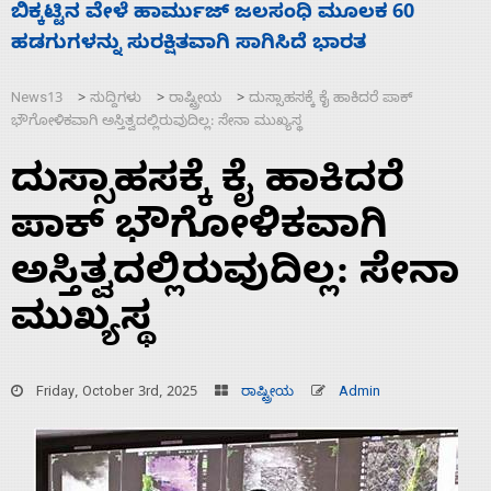
ನಾಗೇಂದ್ರ ರಾಜೀನಾಮೆ ಕೊಡದಿದ್ದರೆ ಸದನ ನಡೆಸಲು
ಬಿಡೆವು: ಛಲವಾದಿ ನಾರಾಯಣಸ್ವಾಮಿ
News13
ಸುದ್ದಿಗಳು
ರಾಷ್ಟ್ರೀಯ
ದುಸ್ಸಾಹಸಕ್ಕೆ ಕೈ ಹಾಕಿದರೆ ಪಾಕ್
>
>
>
ಭೌಗೋಳಿಕವಾಗಿ ಅಸ್ತಿತ್ವದಲ್ಲಿರುವುದಿಲ್ಲ: ಸೇನಾ ಮುಖ್ಯಸ್ಥ
ದುಸ್ಸಾಹಸಕ್ಕೆ ಕೈ ಹಾಕಿದರೆ
ಪಾಕ್ ಭೌಗೋಳಿಕವಾಗಿ
ಅಸ್ತಿತ್ವದಲ್ಲಿರುವುದಿಲ್ಲ: ಸೇನಾ
ಮುಖ್ಯಸ್ಥ
Friday, October 3rd, 2025
ರಾಷ್ಟ್ರೀಯ
Admin