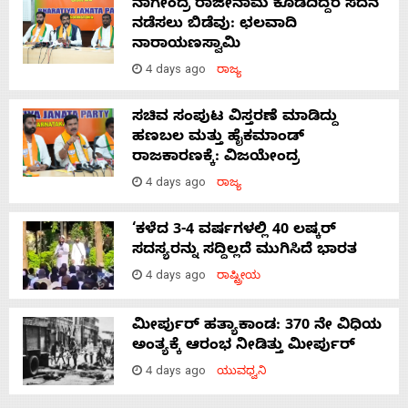
ನಾಗೇಂದ್ರ ರಾಜೀನಾಮೆ ಕೊಡದಿದ್ದರೆ ಸದನ
ನಡೆಸಲು ಬಿಡೆವು: ಛಲವಾದಿ
ನಾರಾಯಣಸ್ವಾಮಿ
4 days ago
ರಾಜ್ಯ
ಸಚಿವ ಸಂಪುಟ ವಿಸ್ತರಣೆ ಮಾಡಿದ್ದು
ಹಣಬಲ ಮತ್ತು ಹೈಕಮಾಂಡ್
ರಾಜಕಾರಣಕ್ಕೆ: ವಿಜಯೇಂದ್ರ
4 days ago
ರಾಜ್ಯ
‘ಕಳೆದ 3-4 ವರ್ಷಗಳಲ್ಲಿ 40 ಲಷ್ಕರ್
ಸದಸ್ಯರನ್ನು ಸದ್ದಿಲ್ಲದೆ ಮುಗಿಸಿದೆ ಭಾರತ
4 days ago
ರಾಷ್ಟ್ರೀಯ
ಮೀರ್ಪುರ್ ಹತ್ಯಾಕಾಂಡ: 370 ನೇ ವಿಧಿಯ
ಅಂತ್ಯಕ್ಕೆ ಆರಂಭ ನೀಡಿತ್ತು ಮೀರ್ಪುರ್
4 days ago
ಯುವಧ್ವನಿ