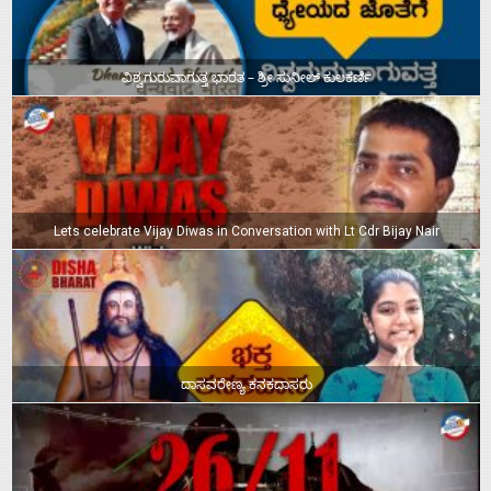
ವಿಶ್ವಗುರುವಾಗುತ್ತ ಭಾರತ – ಶ್ರೀ ಸುನೀಲ್‌ ಕುಲಕರ್ಣಿ
Lets celebrate Vijay Diwas in Conversation with Lt Cdr Bijay Nair
ದಾಸವರೇಣ್ಯ ಕನಕದಾಸರು