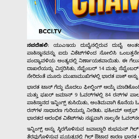
Us
ನವದೆಹಲಿ
: ಯುಎಇಯ ದುಬೈನಲ್ಲಿರುವ ದುಬೈ ಅಂತರರಾಷ್ಟ
ಪಾಕಿಸ್ಥಾನವನ್ನು ಐದು ವಿಕೆಟ್‌ಗಳಿಂದ ಸೋಲಿಸಿ ಒಂಬತ್ತನ
ಪಂದ್ಯಾವಳಿಯ ಅಂತ್ಯದಲ್ಲಿ ನಿರ್ಣಾಯಕವಾಯಿತು. ಈ ಗೆಲುವ
ದಾಖಲೆಯನ್ನು ವಿಸ್ತರಿಸಿತು, ಸೆಪ್ಟೆಂಬರ್ 14 ಮತ್ತು ಸೆಪ್
ಸೇರಿದಂತೆ ಮೂರು ಮುಖಾಮುಖಿಗಳಲ್ಲಿ‌ ಭಾರತ ಪಾಕ್‌ ಅನ್ನು 
ಭಾರತ ಟಾಸ್ ಗೆದ್ದು ಮೊದಲು ಫೀಲ್ಡಿಂಗ್ ಆಯ್ಕೆ ಮಾಡಿಕೊ
ಮತ್ತು ಫಖರ್ ಜಮಾನ್ 9 ಓವರ್‌ಗಳಲ್ಲಿ 84 ರನ್‌ಗಳ ಪಾಲು
ಪಾಕಿಸ್ತಾನದ ಇನ್ನಿಂಗ್ಸ್ ಕುಸಿಯಿತು, ಅಂತಿಮವಾಗಿ ಕೊನೆಯ ಓವ
ರನ್‌ಗಳ ಸಾಧಾರಣ ಗುರಿಯನ್ನು ನೀಡಿತು. ಫಹೀಮ್ ಅಶ್ರಫ್ ನ
ಭಾರತದ ಆರಂಭಿಕ ವಿಕೆಟ್‌ಗಳು ನಷ್ಟವಾಗಿ ನಾಲ್ಕನೇ ಓವರ್‌ನಲ
ಇನ್ನಿಂಗ್ಸ್ ಅನ್ನು ಸ್ಥಿರಗೊಳಿಸುವ ಜವಾಬ್ದಾರಿ ಶುಭಮನ್ ಗಿಲ
ತೆರವುಗೊಳಿಸುವ ಪ್ರಯತ್ನದಲ್ಲಿ ಗಿಲ್ ಔಟಾದ ಕಾರಣ ಭಾರತ ಅನಿಶ