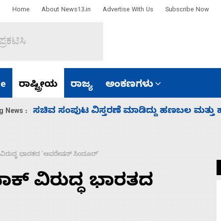
Home
About News13.in
Advertise With Us
Subscribe Now
e
ರಾಷ್ಟ್ರೀಯ
ರಾಜ್ಯ
ಅಂಕಣಗಳು
‘ಕಳೆದ 3-4 ವರ್ಷಗಳಲ್ಲಿ 40 ಲಷ್ಕರ್ ಸದಸ್ಯರನ್ನು ಸದ್ದಿ
g News :
್ ವಿರುದ್ಧ ಭಾರತದ ʼಆಪರೇಷನ್‌ ಸಿಂದೂರ್‌ʼ
 ಪಾಕ್ ವಿರುದ್ಧ ಭಾರತದ