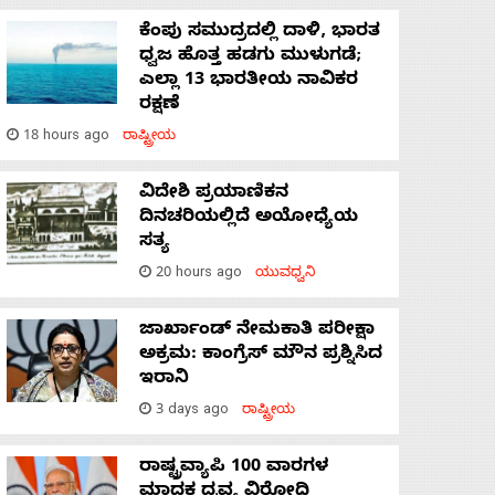
ಕೆಂಪು ಸಮುದ್ರದಲ್ಲಿ ದಾಳಿ, ಭಾರತ
ಧ್ವಜ ಹೊತ್ತ ಹಡಗು ಮುಳುಗಡೆ;
ಎಲ್ಲಾ 13 ಭಾರತೀಯ ನಾವಿಕರ
ರಕ್ಷಣೆ
18 hours ago
ರಾಷ್ಟ್ರೀಯ
ವಿದೇಶಿ ಪ್ರಯಾಣಿಕನ
ದಿನಚರಿಯಲ್ಲಿದೆ ಅಯೋಧ್ಯೆಯ
ಸತ್ಯ
20 hours ago
ಯುವಧ್ವನಿ
ಜಾರ್ಖಾಂಡ್‌ ನೇಮಕಾತಿ ಪರೀಕ್ಷಾ
ಅಕ್ರಮ: ಕಾಂಗ್ರೆಸ್‌ ಮೌನ ಪ್ರಶ್ನಿಸಿದ
ಇರಾನಿ
3 days ago
ರಾಷ್ಟ್ರೀಯ
ರಾಷ್ಟ್ರವ್ಯಾಪಿ 100 ವಾರಗಳ
ಮಾದಕ ದ್ರವ್ಯ ವಿರೋಧಿ