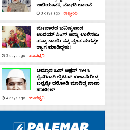
ಅಭಿಯಾನಕ್ಕೆ ಮೋದಿ ಚಾಲನೆ
3 days ago
ರಾಷ್ಟ್ರೀಯ
ಮೇವಾರದ ಭವಿಷ್ಯವಾದ
ಉದಯ್ ಸಿಂಗ್ ಅನ್ನು ಉಳಿಸಲು
ಪನ್ನಾ ದಾಯಿ ತನ್ನ ಸ್ವಂತ ಮಗನ್ನೇ
ತ್ಯಾಗ ಮಾಡಿದ್ದಳು!
3 days ago
ಯುವಧ್ವನಿ
ಚಿಮ್ತಾನ ಬಸ್ ಆಕ್ಷನ್ 1944:
ರೈತರಿಗಾಗಿ ಬ್ರಿಟಷ್‌ ಖಜಾನೆಯಿದ್ದ
ಬಸ್ಸನ್ನೇ ದರೋಡಿ ಮಾಡಿದ್ದ ನಾನಾ
ಪಾಟೀಲ್
4 days ago
ಯುವಧ್ವನಿ