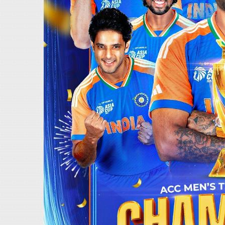
Home
About
Us
Advertise
With
s
Contact