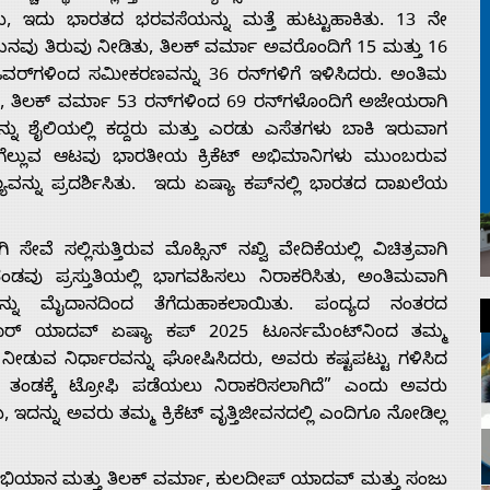
ರು, ಇದು ಭಾರತದ ಭರವಸೆಯನ್ನು ಮತ್ತೆ ಹುಟ್ಟುಹಾಕಿತು. 13 ನೇ
ಗಮನವು ತಿರುವು ನೀಡಿತು, ತಿಲಕ್ ವರ್ಮಾ ಅವರೊಂದಿಗೆ 15 ಮತ್ತು 16
ಓವರ್‌ಗಳಿಂದ ಸಮೀಕರಣವನ್ನು 36 ರನ್‌ಗಳಿಗೆ ಇಳಿಸಿದರು. ಅಂತಿಮ
, ತಿಲಕ್ ವರ್ಮಾ 53 ​​ರನ್‌ಗಳಿಂದ 69 ರನ್‌ಗಳೊಂದಿಗೆ ಅಜೇಯರಾಗಿ
ನು ಶೈಲಿಯಲ್ಲಿ ಕದ್ದರು ಮತ್ತು ಎರಡು ಎಸೆತಗಳು ಬಾಕಿ ಇರುವಾಗ
ಯ ಗೆಲ್ಲುವ ಆಟವು ಭಾರತೀಯ ಕ್ರಿಕೆಟ್ ಅಭಿಮಾನಿಗಳು ಮುಂಬರುವ
ಯವನ್ನು ಪ್ರದರ್ಶಿಸಿತು. ಇದು ಏಷ್ಯಾ ಕಪ್‌ನಲ್ಲಿ ಭಾರತದ ದಾಖಲೆಯ
ೇವೆ ಸಲ್ಲಿಸುತ್ತಿರುವ ಮೊಹ್ಸಿನ್ ನಖ್ವಿ ವೇದಿಕೆಯಲ್ಲಿ ವಿಚಿತ್ರವಾಗಿ
ು ಪ್ರಸ್ತುತಿಯಲ್ಲಿ ಭಾಗವಹಿಸಲು ನಿರಾಕರಿಸಿತು, ಅಂತಿಮವಾಗಿ
ಯನ್ನು ಮೈದಾನದಿಂದ ತೆಗೆದುಹಾಕಲಾಯಿತು. ಪಂದ್ಯದ ನಂತರದ
ಾರ್ ಯಾದವ್ ಏಷ್ಯಾ ಕಪ್ 2025 ಟೂರ್ನಮೆಂಟ್‌ನಿಂದ ತಮ್ಮ
 ನೀಡುವ ನಿರ್ಧಾರವನ್ನು ಘೋಷಿಸಿದರು, ಅವರು ಕಷ್ಟಪಟ್ಟು ಗಳಿಸಿದ
ಂಡಕ್ಕೆ ಟ್ರೋಫಿ ಪಡೆಯಲು ನಿರಾಕರಿಸಲಾಗಿದೆ” ಎಂದು ಅವರು
ದನ್ನು ಅವರು ತಮ್ಮ ಕ್ರಿಕೆಟ್ ವೃತ್ತಿಜೀವನದಲ್ಲಿ ಎಂದಿಗೂ ನೋಡಿಲ್ಲ
ಭಿಯಾನ ಮತ್ತು ತಿಲಕ್ ವರ್ಮಾ, ಕುಲದೀಪ್ ಯಾದವ್ ಮತ್ತು ಸಂಜು