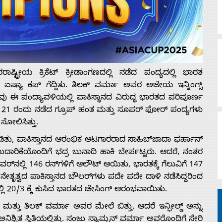
್ರೀಯ ಕ್ರಿಕೆಟ್ ಕ್ರೀಡಾಂಗಣದಲ್ಲಿ ನಡೆದ ಪಂದ್ಯದಲ್ಲಿ ಭಾರತ
ೇ ಏಷ್ಯಾ ಕಪ್ ಗೆದ್ದಿತು. ತಿಲಕ್ ವರ್ಮಾ ಅವರ ಅಜೇಯ ಇನ್ನಿಂಗ್ಸ್
ು ಈ ಪಂದ್ಯಾವಳಿಯಲ್ಲಿ ಪಾಕಿಸ್ಥಾನದ ವಿರುದ್ಧ ಭಾರತದ ಪರಿಪೂರ್ಣ
ಟೆಂಬರ್ 21 ರಂದು ನಡೆದ ಗ್ರೂಪ್ ಹಂತ ಮತ್ತು ಸೂಪರ್ ಫೋರ್ ಪಂದ್ಯಗಳು
ಸೋಲಿಸಿತ್ತು.
ಂಡಿತು, ಪಾಕಿಸ್ತಾನದ ಆರಂಭಿಕ ಆಟಗಾರರಾದ ಸಾಹಿಬ್‌ಜಾದಾ ಫರ್ಹಾನ್
ದಾರಿಕೆಯೊಂದಿಗೆ ಭದ್ರ ಬುನಾದಿ ಹಾಕಿ ಬೇರ್ಪಟ್ಟರು. ಆದರೆ, ನಂತರ
ರ್‌ನಲ್ಲಿ 146 ರನ್‌ಗಳಿಗೆ ಆಲೌಟ್ ಆಯಿತು, ಭಾರತಕ್ಕೆ ಗೆಲುವಿಗೆ 147
ೇತೃತ್ವದ ಪಾಕಿಸ್ತಾನದ ಬೌಲರ್‌ಗಳು ಪದೇ ಪದೇ ದಾಳಿ ನಡೆಸಿದ್ದರಿಂದ
್ಲಿ 20/3 ಕ್ಕೆ ಕುಸಿದ ಭಾರತದ ಚೇಸಿಂಗ್ ಆರಂಭವಾಯಿತು.
್ ಮತ್ತು ತಿಲಕ್ ವರ್ಮಾ ಅವರ ಮೇಲೆ ಬಿತ್ತು, ಆದರೆ ಇನ್ಫೀಲ್ಡ್ ಅನ್ನು
್ಚಿತ ಸ್ಥಿತಿಯಲ್ಲಿತ್ತು. ಸಂಜು ಸ್ಯಾಮ್ಸನ್ ವರ್ಮಾ ಅವರೊಂದಿಗೆ ಸೇರಿ