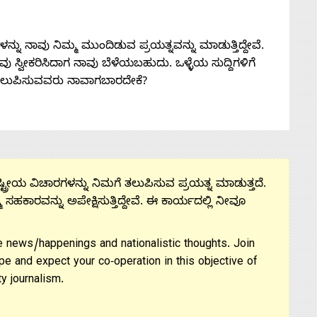
ನು ನಾವು ನಿಮ್ಮ ಮುಂದಿಡುವ ಪ್ರಯತ್ನವನ್ನು ಮಾಡುತ್ತಿದ್ದೇವೆ.
 ನೀವು ಸ್ವೀಕರಿಸಿದಾಗ ನಾವು ಬೆಳೆಯಬಹುದು. ಒಳ್ಳೆಯ ಸುದ್ದಿಗಳಿಗೆ
ತಲುಪಿಸುವವರು ನಾವಾಗಬಾರದೇಕೆ?
ಟ್ರೀಯ ವಿಚಾರಗಳನ್ನು ನಿಮಗೆ ತಲುಪಿಸುವ ಪ್ರಯತ್ನ ಮಾಡುತ್ತದೆ.
ಮ ಸಹಕಾರವನ್ನು ಅಪೇಕ್ಷಿಸುತ್ತಿದ್ದೇವೆ. ಈ ಕಾರ್ಯದಲ್ಲಿ ನೀವೂ
 news/happenings and nationalistic thoughts. Join
pe and expect your co-operation in this objective of
y journalism.