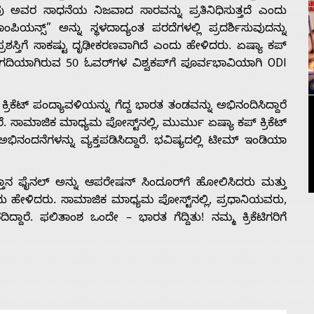
ಅವರ ಸಾಧನೆಯ ನಿಜವಾದ ಸಾರವನ್ನು ಪ್ರತಿನಿಧಿಸುತ್ತದೆ ಎಂದು
ನ್ಸ್” ಅನ್ನು ಸ್ಥಳದಾದ್ಯಂತ ಪರದೆಗಳಲ್ಲಿ ಪ್ರದರ್ಶಿಸುವುದನ್ನು
ಸ್ತಿಗೆ ಸಾಕಷ್ಟು ದೃಢೀಕರಣವಾಗಿದೆ ಎಂದು ಹೇಳಿದರು. ಏಷ್ಯಾ ಕಪ್
ಿಗದಿಯಾಗಿರುವ 50 ಓವರ್‌ಗಳ ವಿಶ್ವಕಪ್‌ಗೆ ಪೂರ್ವಭಾವಿಯಾಗಿ ODI
ಕ್ರಿಕೆಟ್ ಪಂದ್ಯಾವಳಿಯನ್ನು ಗೆದ್ದ ಭಾರತ ತಂಡವನ್ನು ಅಭಿನಂದಿಸಿದ್ದಾರೆ
ೆ. ಸಾಮಾಜಿಕ ಮಾಧ್ಯಮ ಪೋಸ್ಟ್‌ನಲ್ಲಿ, ಮುರ್ಮು ಏಷ್ಯಾ ಕಪ್ ಕ್ರಿಕೆಟ್
ಭಿನಂದನೆಗಳನ್ನು ವ್ಯಕ್ತಪಡಿಸಿದ್ದಾರೆ. ಭವಿಷ್ಯದಲ್ಲಿ ಟೀಮ್ ಇಂಡಿಯಾ
ಿಸ್ತಾನ ಫೈನಲ್ ಅನ್ನು ಆಪರೇಷನ್ ಸಿಂದೂರ್‌ಗೆ ಹೋಲಿಸಿದರು ಮತ್ತು
ದು ಹೇಳಿದರು. ಸಾಮಾಜಿಕ ಮಾಧ್ಯಮ ಪೋಸ್ಟ್‌ನಲ್ಲಿ, ಪ್ರಧಾನಿಯವರು,
ರೆ. ಫಲಿತಾಂಶ ಒಂದೇ – ಭಾರತ ಗೆದ್ದಿತು! ನಮ್ಮ ಕ್ರಿಕೆಟಿಗರಿಗೆ