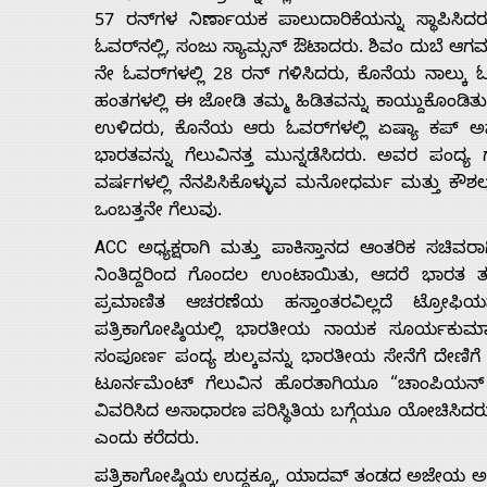
57 ರನ್‌ಗಳ ನಿರ್ಣಾಯಕ ಪಾಲುದಾರಿಕೆಯನ್ನು ಸ್ಥಾಪಿಸಿದ
ಓವರ್‌ನಲ್ಲಿ, ಸಂಜು ಸ್ಯಾಮ್ಸನ್ ಔಟಾದರು. ಶಿವಂ ದುಬೆ ಆ
ನೇ ಓವರ್‌ಗಳಲ್ಲಿ 28 ರನ್ ಗಳಿಸಿದರು, ಕೊನೆಯ ನಾಲ್ಕು 
ಹಂತಗಳಲ್ಲಿ ಈ ಜೋಡಿ ತಮ್ಮ ಹಿಡಿತವನ್ನು ಕಾಯ್ದುಕೊಂಡಿತು
ಉಳಿದರು, ಕೊನೆಯ ಆರು ಓವರ್‌ಗಳಲ್ಲಿ ಏಷ್ಯಾ ಕಪ್ ಅನ್
ಭಾರತವನ್ನು ಗೆಲುವಿನತ್ತ ಮುನ್ನಡೆಸಿದರು. ಅವರ ಪಂದ್
ವರ್ಷಗಳಲ್ಲಿ ನೆನಪಿಸಿಕೊಳ್ಳುವ ಮನೋಧರ್ಮ ಮತ್ತು ಕೌಶಲ್
ಒಂಬತ್ತನೇ ಗೆಲುವು.
ACC ಅಧ್ಯಕ್ಷರಾಗಿ ಮತ್ತು ಪಾಕಿಸ್ತಾನದ ಆಂತರಿಕ ಸಚಿವರಾಗಿ ಸ
ನಿಂತಿದ್ದರಿಂದ ಗೊಂದಲ ಉಂಟಾಯಿತು, ಆದರೆ ಭಾರತ ತಂಡವ
ಪ್ರಮಾಣಿತ ಆಚರಣೆಯ ಹಸ್ತಾಂತರವಿಲ್ಲದೆ ಟ್ರೋಫಿ
ಪತ್ರಿಕಾಗೋಷ್ಠಿಯಲ್ಲಿ ಭಾರತೀಯ ನಾಯಕ ಸೂರ್ಯಕುಮ
ಸಂಪೂರ್ಣ ಪಂದ್ಯ ಶುಲ್ಕವನ್ನು ಭಾರತೀಯ ಸೇನೆಗೆ ದೇಣಿಗೆ
ಟೂರ್ನಮೆಂಟ್ ಗೆಲುವಿನ ಹೊರತಾಗಿಯೂ “ಚಾಂಪಿಯನ್ ತ
ವಿವರಿಸಿದ ಅಸಾಧಾರಣ ಪರಿಸ್ಥಿತಿಯ ಬಗ್ಗೆಯೂ ಯೋಚಿಸಿದರು, ಇ
ಎಂದು ಕರೆದರು.
ಪತ್ರಿಕಾಗೋಷ್ಠಿಯ ಉದ್ದಕ್ಕೂ, ಯಾದವ್ ತಂಡದ ಅಜೇಯ ಅ