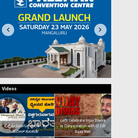
Videos
Lets celebrate Vijay Diwas
ವಿಶ್ವಗುರುವಾಗುತ್ತ ಭಾರತ – ಶ್ರೀ
in Conversation with Lt Cdr
ಸುನೀಲ್‌ ಕುಲಕರ್ಣಿ
Bijay Nair