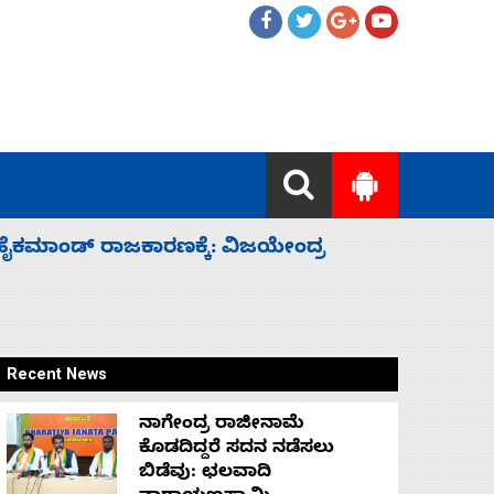
ಲ್ಲದೆ ಮುಗಿಸಿದೆ ಭಾರತ
ಕೆಂಪು ಸಮು
ರಕ್ಷಣೆ
Recent News
ನಾಗೇಂದ್ರ ರಾಜೀನಾಮೆ
ಕೊಡದಿದ್ದರೆ ಸದನ ನಡೆಸಲು
ಬಿಡೆವು: ಛಲವಾದಿ