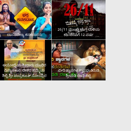
26/11 ಮುಂಬೈ ಉಗ್ರ ದಾಳಿಯ
ದಾಸವರೇಣ್ಯ ಕನಕದಾಸರು
ಕಹಿ ನೆನಪಿಗೆ 12 ವರ್ಷ
ಅಯೋಧ್ಯೆಯ ಶ್ರೀರಾಮ ಮಂದಿರ
ವಿನ್ಯಾಸಕಾರ, ದೇಶದ ಹೆಮ್ಮೆಯ
ಬೀದಿ ಶ್ವಾನಗಳ ಶ್ವಾಸದಂತಿರುವ
ಶಿಲ್ಪಿ ಶ್ರೀ ಚಂದ್ರಕಾಂತ್‌ ಸೋಂಪುರ
ಶ್ರೀಮತಿ ರಜನಿ ಶೆಟ್ಟಿ