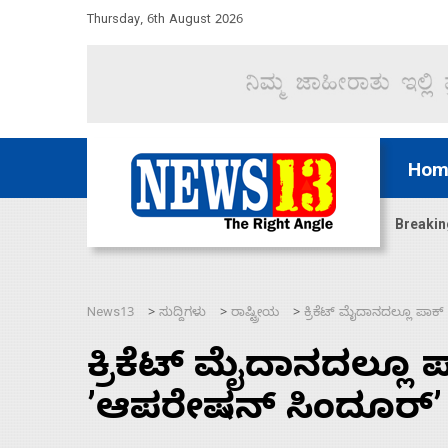
Thursday, 6th August 2026
Hom
ಿದ್ದು ಹಣಬಲ ಮತ್ತು ಹೈಕಮಾಂಡ್ ರಾಜಕಾರಣಕ್ಕೆ: ವಿಜಯೇಂದ್ರ
Breakin
News13
ಸುದ್ದಿಗಳು
ರಾಷ್ಟ್ರೀಯ
ಕ್ರಿಕೆಟ್‌ ಮೈದಾನದಲ್ಲೂ ಪಾಕ
>
>
>
ಕ್ರಿಕೆಟ್‌ ಮೈದಾನದಲ್ಲೂ
ʼಆಪರೇಷನ್‌ ಸಿಂದೂರ್‌ʼ