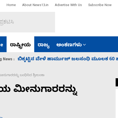
Home
About News13.in
Advertise With Us
Subscribe Now
e
ರಾಷ್ಟ್ರೀಯ
ರಾಜ್ಯ
ಅಂಕಣಗಳು
ಾರತ
ನಾಗೇಂದ್ರ ರಾಜೀನಾಮೆ ಕೊಡದಿದ್ದರೆ ಸದನ ನಡೆಸಲು
g News :
ನುಗಾರರನ್ನು ಬಂಧಿಸಿದ ಶ್ರೀಲಂಕಾ
ೀಯ ಮೀನುಗಾರರನ್ನು