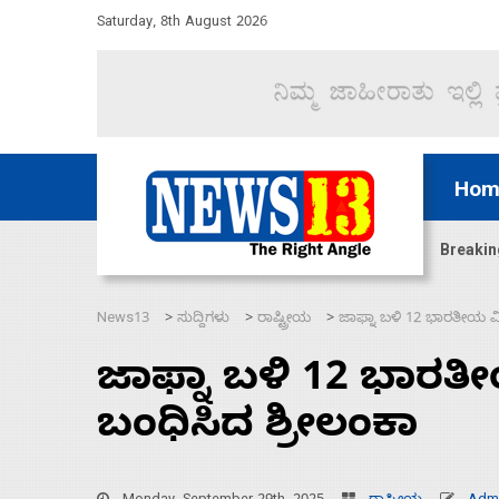
Saturday, 8th August 2026
Hom
ಜಲಸಂಧಿ ಮೂಲಕ 60 ಹಡಗುಗಳನ್ನು ಸುರಕ್ಷಿತವಾಗಿ ಸಾಗಿಸಿದೆ ಭ
Breakin
News13
ಸುದ್ದಿಗಳು
ರಾಷ್ಟ್ರೀಯ
ಜಾಫ್ನಾ ಬಳಿ 12 ಭಾರತೀಯ ಮೀ
>
>
>
ಜಾಫ್ನಾ ಬಳಿ 12 ಭಾರತ
ಬಂಧಿಸಿದ ಶ್ರೀಲಂಕಾ