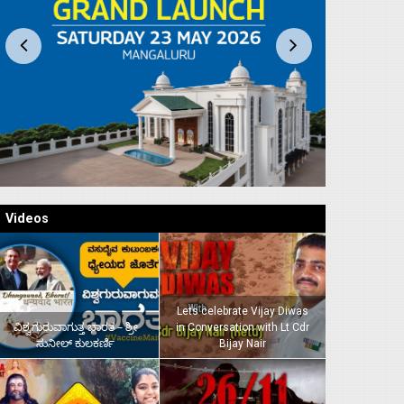
Videos
Lets celebrate Vijay Diwas
ವಿಶ್ವಗುರುವಾಗುತ್ತ ಭಾರತ – ಶ್ರೀ
in Conversation with Lt Cdr
ಸುನೀಲ್‌ ಕುಲಕರ್ಣಿ
Bijay Nair