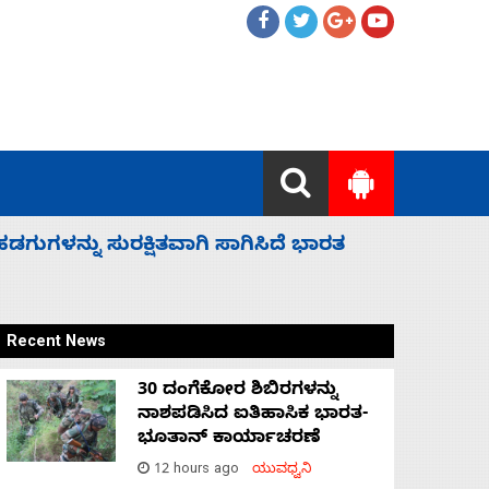
 ಬಿಡೆವು: ಛಲವಾದಿ ನಾರಾಯಣಸ್ವಾಮಿ
ಸಚಿವ ಸಂಪು
Recent News
30 ದಂಗೆಕೋರ ಶಿಬಿರಗಳನ್ನು
ನಾಶಪಡಿಸಿದ ಐತಿಹಾಸಿಕ ಭಾರತ-
ಭೂತಾನ್ ಕಾರ್ಯಾಚರಣೆ
12 hours ago
ಯುವಧ್ವನಿ