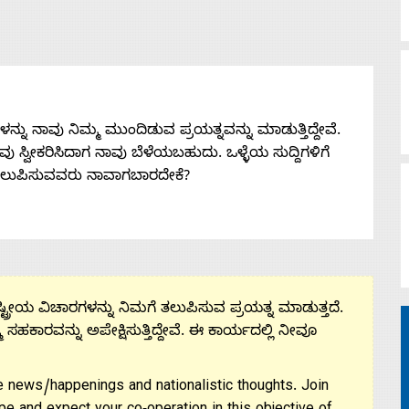
ನು ನಾವು ನಿಮ್ಮ ಮುಂದಿಡುವ ಪ್ರಯತ್ನವನ್ನು ಮಾಡುತ್ತಿದ್ದೇವೆ.
 ನೀವು ಸ್ವೀಕರಿಸಿದಾಗ ನಾವು ಬೆಳೆಯಬಹುದು. ಒಳ್ಳೆಯ ಸುದ್ದಿಗಳಿಗೆ
ತಲುಪಿಸುವವರು ನಾವಾಗಬಾರದೇಕೆ?
ಟ್ರೀಯ ವಿಚಾರಗಳನ್ನು ನಿಮಗೆ ತಲುಪಿಸುವ ಪ್ರಯತ್ನ ಮಾಡುತ್ತದೆ.
ಮ ಸಹಕಾರವನ್ನು ಅಪೇಕ್ಷಿಸುತ್ತಿದ್ದೇವೆ. ಈ ಕಾರ್ಯದಲ್ಲಿ ನೀವೂ
 news/happenings and nationalistic thoughts. Join