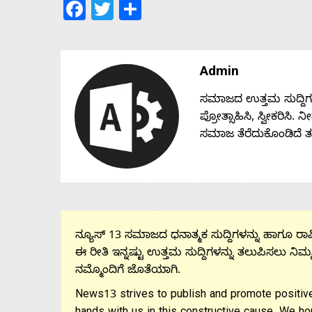
Facebook
Twitter
Share
Admin
ಸಮಾಜದ ಉತ್ತಮ ಸುದ್ದಿಗಳನ್
ಪ್ರೋತ್ಸಾಹಿಸಿ, ಸ್ವೀಕರಿಸಿ.
ಸಮಾಜ ತೆರೆದುಕೊಂಡಿದೆ 
ನ್ಯೂಸ್ 13 ಸಮಾಜದ ಧನಾತ್ಮಕ ಸುದ್ದಿಗಳನ್ನು ಹಾಗೂ ರಾಷ್
ಈ ರೀತಿ ಇನ್ನಷ್ಟು ಉತ್ತಮ ಸುದ್ದಿಗಳನ್ನು ತಲುಪಿಸಲು ನಿಮ್
ನಮ್ಮೊಂದಿಗೆ ಜೊತೆಯಾಗಿ.
News13 strives to publish and promote positive