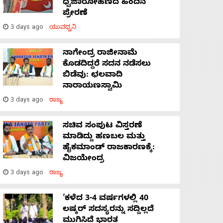
ಧ್ವಜಾರೋಹಣದ ಹಿಂದಿನ
ಪ್ರೇರಣೆ
3 days ago
ಯುವಧ್ವನಿ
ನಾಗೇಂದ್ರ ರಾಜೀನಾಮೆ
ಕೊಡದಿದ್ದರೆ ಸದನ ನಡೆಸಲು
ಬಿಡೆವು: ಛಲವಾದಿ
ನಾರಾಯಣಸ್ವಾಮಿ
3 days ago
ರಾಜ್ಯ
ಸಚಿವ ಸಂಪುಟ ವಿಸ್ತರಣೆ
ಮಾಡಿದ್ದು ಹಣಬಲ ಮತ್ತು
ಹೈಕಮಾಂಡ್ ರಾಜಕಾರಣಕ್ಕೆ:
ವಿಜಯೇಂದ್ರ
3 days ago
ರಾಜ್ಯ
‘ಕಳೆದ 3-4 ವರ್ಷಗಳಲ್ಲಿ 40
ಲಷ್ಕರ್ ಸದಸ್ಯರನ್ನು ಸದ್ದಿಲ್ಲದೆ
ಮುಗಿಸಿದೆ ಭಾರತ