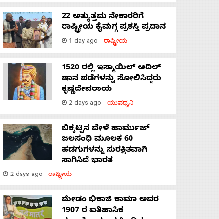
22 ಅತ್ಯುತ್ತಮ ನೇಕಾರರಿಗೆ
ರಾಷ್ಟ್ರೀಯ ಕೈಮಗ್ಗ ಪ್ರಶಸ್ತಿ ಪ್ರದಾನ
1 day ago
ರಾಷ್ಟ್ರೀಯ
1520 ರಲ್ಲಿ ಇಸ್ಮಾಯಿಲ್ ಆದಿಲ್
ಷಾನ ಪಡೆಗಳನ್ನು ಸೋಲಿಸಿದ್ದರು
ಕೃಷ್ಣದೇವರಾಯ
2 days ago
ಯುವಧ್ವನಿ
ಬಿಕ್ಕಟ್ಟಿನ ವೇಳೆ ಹಾರ್ಮುಜ್
ಜಲಸಂಧಿ ಮೂಲಕ 60
ಹಡಗುಗಳನ್ನು ಸುರಕ್ಷಿತವಾಗಿ
ಸಾಗಿಸಿದೆ ಭಾರತ
2 days ago
ರಾಷ್ಟ್ರೀಯ
ಮೇಡಂ ಭಿಕಾಜಿ ಕಾಮಾ ಅವರ
1907 ರ ಐತಿಹಾಸಿಕ