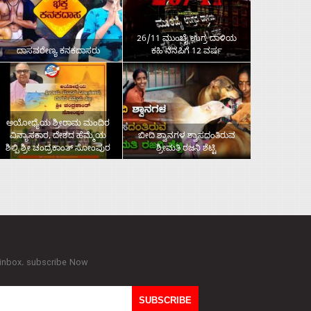
26/11 ಮುಂಬೈ ಉಗ್ರ ದಾಳಿಯ
ದಾಸವರೇಣ್ಯ ಕನಕದಾಸರು
ಕಹಿ ನೆನಪಿಗೆ 12 ವರ್ಷ
ಅಯೋಧ್ಯೆಯ ಶ್ರೀರಾಮ ಮಂದಿರ
ವಿನ್ಯಾಸಕಾರ, ದೇಶದ ಹೆಮ್ಮೆಯ
ಬೀದಿ ಶ್ವಾನಗಳ ಶ್ವಾಸದಂತಿರುವ
ಶಿಲ್ಪಿ ಶ್ರೀ ಚಂದ್ರಕಾಂತ್‌ ಸೋಂಪುರ
ಶ್ರೀಮತಿ ರಜನಿ ಶೆಟ್ಟಿ
 inbox. subscribe Now