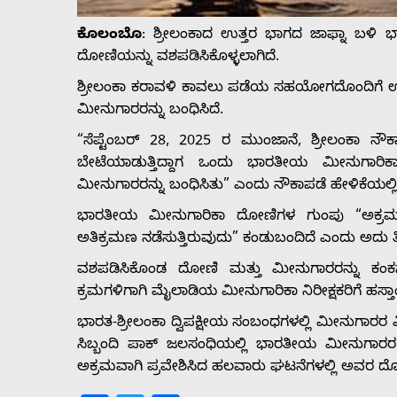
Us
ಕೊಲಂಬೊ
: ಶ್ರೀಲಂಕಾದ ಉತ್ತರ ಭಾಗದ ಜಾಫ್ನಾ ಬಳಿ
ದೋಣಿಯನ್ನು ವಶಪಡಿಸಿಕೊಳ್ಳಲಾಗಿದೆ.
Advertise
ಶ್ರೀಲಂಕಾ ಕರಾವಳಿ ಕಾವಲು ಪಡೆಯ ಸಹಯೋಗದೊಂದಿಗೆ ಉ
ಮೀನುಗಾರರನ್ನು ಬಂಧಿಸಿದೆ.
With
“ಸೆಪ್ಟೆಂಬರ್ 28, 2025 ರ ಮುಂಜಾನೆ, ಶ್ರೀಲಂಕಾ ನೌಕಾ
ಬೇಟೆಯಾಡುತ್ತಿದ್ದಾಗ ಒಂದು ಭಾರತೀಯ ಮೀನುಗಾರ
s
ಮೀನುಗಾರರನ್ನು ಬಂಧಿಸಿತು” ಎಂದು ನೌಕಾಪಡೆ ಹೇಳಿಕೆಯಲ್ಲಿ ತ
ಭಾರತೀಯ ಮೀನುಗಾರಿಕಾ ದೋಣಿಗಳ ಗುಂಪು “ಅಕ್ರಮ ಮೀ
Contact
ಅತಿಕ್ರಮಣ ನಡೆಸುತ್ತಿರುವುದು” ಕಂಡುಬಂದಿದೆ ಎಂದು ಅದು ತಿಳ
ವಶಪಡಿಸಿಕೊಂಡ ದೋಣಿ ಮತ್ತು ಮೀನುಗಾರರನ್ನು ಕಂಕ
Us
ಕ್ರಮಗಳಿಗಾಗಿ ಮೈಲಾಡಿಯ ಮೀನುಗಾರಿಕಾ ನಿರೀಕ್ಷಕರಿಗೆ ಹಸ್ತ
ಭಾರತ-ಶ್ರೀಲಂಕಾ ದ್ವಿಪಕ್ಷೀಯ ಸಂಬಂಧಗಳಲ್ಲಿ ಮೀನುಗಾರರ
ಸಿಬ್ಬಂದಿ ಪಾಕ್ ಜಲಸಂಧಿಯಲ್ಲಿ ಭಾರತೀಯ ಮೀನುಗಾರರ ಮ
ಅಕ್ರಮವಾಗಿ ಪ್ರವೇಶಿಸಿದ ಹಲವಾರು ಘಟನೆಗಳಲ್ಲಿ ಅವರ ದೋಣ