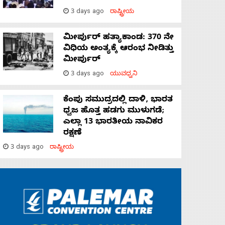
3 days ago
ರಾಷ್ಟ್ರೀಯ
ಮೀರ್ಪುರ್ ಹತ್ಯಾಕಾಂಡ: 370 ನೇ
ವಿಧಿಯ ಅಂತ್ಯಕ್ಕೆ ಆರಂಭ ನೀಡಿತ್ತು
ಮೀರ್ಪುರ್
3 days ago
ಯುವಧ್ವನಿ
ಕೆಂಪು ಸಮುದ್ರದಲ್ಲಿ ದಾಳಿ, ಭಾರತ
ಧ್ವಜ ಹೊತ್ತ ಹಡಗು ಮುಳುಗಡೆ;
ಎಲ್ಲಾ 13 ಭಾರತೀಯ ನಾವಿಕರ
ರಕ್ಷಣೆ
3 days ago
ರಾಷ್ಟ್ರೀಯ