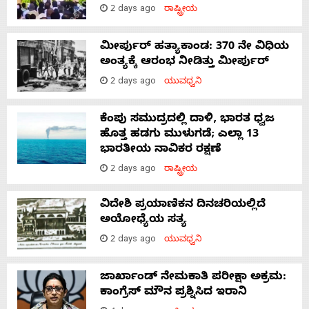
2 days ago
ರಾಷ್ಟ್ರೀಯ
ಮೀರ್ಪುರ್ ಹತ್ಯಾಕಾಂಡ: 370 ನೇ ವಿಧಿಯ
ಅಂತ್ಯಕ್ಕೆ ಆರಂಭ ನೀಡಿತ್ತು ಮೀರ್ಪುರ್
2 days ago
ಯುವಧ್ವನಿ
ಕೆಂಪು ಸಮುದ್ರದಲ್ಲಿ ದಾಳಿ, ಭಾರತ ಧ್ವಜ
ಹೊತ್ತ ಹಡಗು ಮುಳುಗಡೆ; ಎಲ್ಲಾ 13
ಭಾರತೀಯ ನಾವಿಕರ ರಕ್ಷಣೆ
2 days ago
ರಾಷ್ಟ್ರೀಯ
ವಿದೇಶಿ ಪ್ರಯಾಣಿಕನ ದಿನಚರಿಯಲ್ಲಿದೆ
ಅಯೋಧ್ಯೆಯ ಸತ್ಯ
2 days ago
ಯುವಧ್ವನಿ
ಜಾರ್ಖಾಂಡ್‌ ನೇಮಕಾತಿ ಪರೀಕ್ಷಾ ಅಕ್ರಮ:
ಕಾಂಗ್ರೆಸ್‌ ಮೌನ ಪ್ರಶ್ನಿಸಿದ ಇರಾನಿ