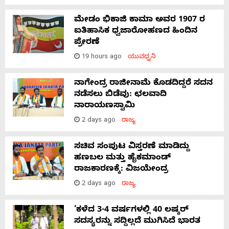
ಮೇಡಂ ಭಿಕಾಜಿ ಕಾಮಾ ಅವರ 1907 ರ
ಐತಿಹಾಸಿಕ ಧ್ವಜಾರೋಹಣದ ಹಿಂದಿನ
ಪ್ರೇರಣೆ
19 hours ago
ಯುವಧ್ವನಿ
ನಾಗೇಂದ್ರ ರಾಜೀನಾಮೆ ಕೊಡದಿದ್ದರೆ ಸದನ
ನಡೆಸಲು ಬಿಡೆವು: ಛಲವಾದಿ
ನಾರಾಯಣಸ್ವಾಮಿ
2 days ago
ರಾಜ್ಯ
ಸಚಿವ ಸಂಪುಟ ವಿಸ್ತರಣೆ ಮಾಡಿದ್ದು
ಹಣಬಲ ಮತ್ತು ಹೈಕಮಾಂಡ್
ರಾಜಕಾರಣಕ್ಕೆ: ವಿಜಯೇಂದ್ರ
2 days ago
ರಾಜ್ಯ
‘ಕಳೆದ 3-4 ವರ್ಷಗಳಲ್ಲಿ 40 ಲಷ್ಕರ್
ಸದಸ್ಯರನ್ನು ಸದ್ದಿಲ್ಲದೆ ಮುಗಿಸಿದೆ ಭಾರತ