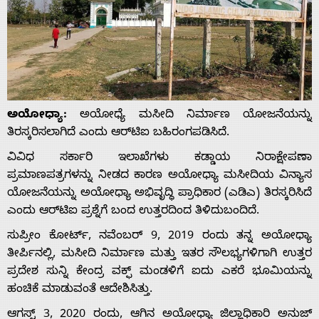
ಅಯೋಧ್ಯಾ:
ಅಯೋಧ್ಯೆ ಮಸೀದಿ ನಿರ್ಮಾಣ ಯೋಜನೆಯನ್ನು
ತಿರಸ್ಕರಿಸಲಾಗಿದೆ ಎಂದು ಆರ್‌ಟಿಐ ಬಹಿರಂಗಪಡಿಸಿದೆ.
ವಿವಿಧ ಸರ್ಕಾರಿ ಇಲಾಖೆಗಳು ಕಡ್ಡಾಯ ನಿರಾಕ್ಷೇಪಣಾ
ಪ್ರಮಾಣಪತ್ರಗಳನ್ನು ನೀಡದ ಕಾರಣ ಅಯೋಧ್ಯಾ ಮಸೀದಿಯ ವಿನ್ಯಾಸ
ಯೋಜನೆಯನ್ನು ಅಯೋಧ್ಯಾ ಅಭಿವೃದ್ಧಿ ಪ್ರಾಧಿಕಾರ (ಎಡಿಎ) ತಿರಸ್ಕರಿಸಿದೆ
ಎಂದು ಆರ್‌ಟಿಐ ಪ್ರಶ್ನೆಗೆ ಬಂದ ಉತ್ತರದಿಂದ ತಿಳಿದುಬಂದಿದೆ.
ಸುಪ್ರೀಂ ಕೋರ್ಟ್, ನವೆಂಬರ್ 9, 2019 ರಂದು ತನ್ನ ಅಯೋಧ್ಯಾ
ತೀರ್ಪಿನಲ್ಲಿ, ಮಸೀದಿ ನಿರ್ಮಾಣ ಮತ್ತು ಇತರ ಸೌಲಭ್ಯಗಳಿಗಾಗಿ ಉತ್ತರ
ಪ್ರದೇಶ ಸುನ್ನಿ ಕೇಂದ್ರ ವಕ್ಫ್ ಮಂಡಳಿಗೆ ಐದು ಎಕರೆ ಭೂಮಿಯನ್ನು
ಹಂಚಿಕೆ ಮಾಡುವಂತೆ ಆದೇಶಿಸಿತ್ತು.
ಆಗಸ್ಟ್ 3, 2020 ರಂದು, ಆಗಿನ ಅಯೋಧ್ಯಾ ಜಿಲ್ಲಾಧಿಕಾರಿ ಅನುಜ್