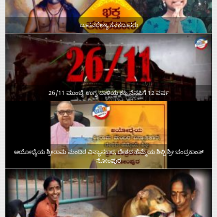
ದಾಸವರೇಣ್ಯ ಕನಕದಾಸರು
26/11 ಮುಂಬೈ ಉಗ್ರ ದಾಳಿಯ ಕಹಿ ನೆನಪಿಗೆ 12 ವರ್ಷ
ಅಯೋಧ್ಯೆಯ ಶ್ರೀರಾಮ ಮಂದಿರ ವಿನ್ಯಾಸಕಾರ, ದೇಶದ ಹೆಮ್ಮೆಯ ಶಿಲ್ಪಿ ಶ್ರೀ ಚಂದ್ರಕಾಂತ್‌
ಸೋಂಪುರ