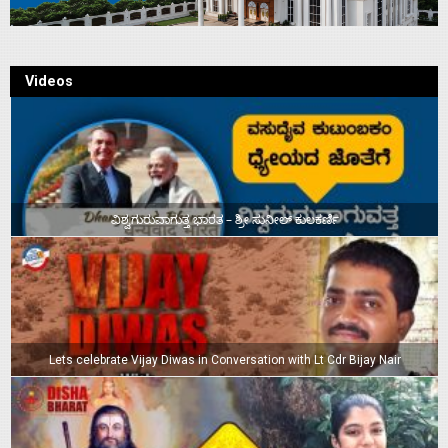
Videos
ವಿಶ್ವಗುರುವಾಗುತ್ತ ಭಾರತ – ಶ್ರೀ ಸುನೀಲ್‌ ಕುಲಕರ್ಣಿ
Lets celebrate Vijay Diwas in Conversation with Lt Cdr Bijay Nair