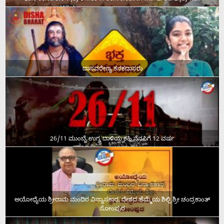
ದಾಸವರೇಣ್ಯ ಕನಕದಾಸರು
26/11 ಮುಂಬೈ ಉಗ್ರ ದಾಳಿಯ ಕಹಿ ನೆನಪಿಗೆ 12 ವರ್ಷ
ಅಯೋಧ್ಯೆಯ ಶ್ರೀರಾಮ ಮಂದಿರ ವಿನ್ಯಾಸಕಾರ, ದೇಶದ ಹೆಮ್ಮೆಯ ಶಿಲ್ಪಿ ಶ್ರೀ ಚಂದ್ರಕಾಂತ್‌
ಸೋಂಪುರ