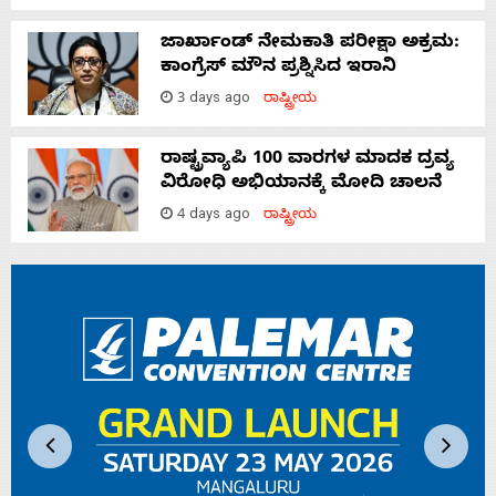
ಜಾರ್ಖಾಂಡ್‌ ನೇಮಕಾತಿ ಪರೀಕ್ಷಾ ಅಕ್ರಮ:
ಕಾಂಗ್ರೆಸ್‌ ಮೌನ ಪ್ರಶ್ನಿಸಿದ ಇರಾನಿ
3 days ago
ರಾಷ್ಟ್ರೀಯ
ರಾಷ್ಟ್ರವ್ಯಾಪಿ 100 ವಾರಗಳ ಮಾದಕ ದ್ರವ್ಯ
ವಿರೋಧಿ ಅಭಿಯಾನಕ್ಕೆ ಮೋದಿ ಚಾಲನೆ
4 days ago
ರಾಷ್ಟ್ರೀಯ