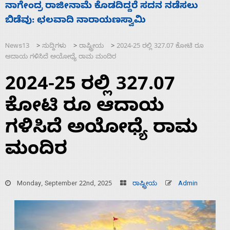
ಸಚಿವ ಸಂಪುಟ ವಿಸ್ತರಣೆ ಮಾಡಿದ್ದು ಹಣಬಲ ಮತ್ತು
ಹೈಕಮಾಂಡ್ ರಾಜಕಾರಣಕ್ಕೆ: ವಿಜಯೇಂದ್ರ
News13
ಸುದ್ದಿಗಳು
ರಾಷ್ಟ್ರೀಯ
2024-25 ರಲ್ಲಿ 327.07 ಕೋಟಿ ರೂ
>
>
>
ಆದಾಯ ಗಳಿಸಿದೆ ಅಯೋಧ್ಯೆ ರಾಮ ಮಂದಿರ
2024-25 ರಲ್ಲಿ 327.07
ಕೋಟಿ ರೂ ಆದಾಯ
ಗಳಿಸಿದೆ ಅಯೋಧ್ಯೆ ರಾಮ
ಮಂದಿರ
Monday, September 22nd, 2025
ರಾಷ್ಟ್ರೀಯ
Admin