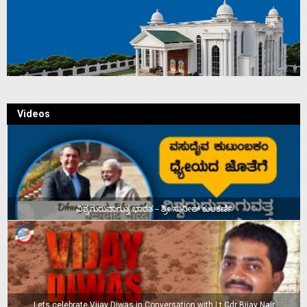
Videos
ವಿಶ್ವಗುರುವಾಗುತ್ತ ಭಾರತ – ಶ್ರೀ ಸುನೀಲ್‌ ಕುಲಕರ್ಣಿ
Lets celebrate Vijay Diwas in Conversation with Lt Cdr Bijay Nair