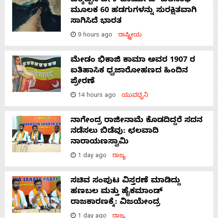
ಬಿಕ್ಕಟ್ಟಿನ ವೇಳೆ ಹಾರ್ಮುಜ್ ಜಲಸಂಧಿ
ಮೂಲಕ 60 ಹಡಗುಗಳನ್ನು ಸುರಕ್ಷಿತವಾಗಿ
ಸಾಗಿಸಿದೆ ಭಾರತ
9 hours ago
ರಾಷ್ಟ್ರೀಯ
ಮೇಡಂ ಭಿಕಾಜಿ ಕಾಮಾ ಅವರ 1907 ರ
ಐತಿಹಾಸಿಕ ಧ್ವಜಾರೋಹಣದ ಹಿಂದಿನ
ಪ್ರೇರಣೆ
14 hours ago
ಯುವಧ್ವನಿ
ನಾಗೇಂದ್ರ ರಾಜೀನಾಮೆ ಕೊಡದಿದ್ದರೆ ಸದನ
ನಡೆಸಲು ಬಿಡೆವು: ಛಲವಾದಿ
ನಾರಾಯಣಸ್ವಾಮಿ
1 day ago
ರಾಜ್ಯ
ಸಚಿವ ಸಂಪುಟ ವಿಸ್ತರಣೆ ಮಾಡಿದ್ದು
ಹಣಬಲ ಮತ್ತು ಹೈಕಮಾಂಡ್
ರಾಜಕಾರಣಕ್ಕೆ: ವಿಜಯೇಂದ್ರ
1 day ago
ರಾಜ್ಯ