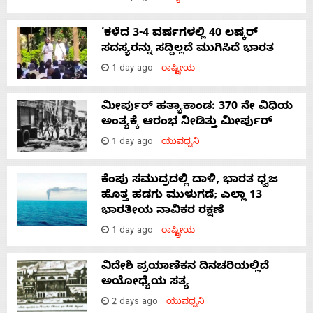
‘ಕಳೆದ 3-4 ವರ್ಷಗಳಲ್ಲಿ 40 ಲಷ್ಕರ್
ಸದಸ್ಯರನ್ನು ಸದ್ದಿಲ್ಲದೆ ಮುಗಿಸಿದೆ ಭಾರತ
1 day ago
ರಾಷ್ಟ್ರೀಯ
ಮೀರ್ಪುರ್ ಹತ್ಯಾಕಾಂಡ: 370 ನೇ ವಿಧಿಯ
ಅಂತ್ಯಕ್ಕೆ ಆರಂಭ ನೀಡಿತ್ತು ಮೀರ್ಪುರ್
1 day ago
ಯುವಧ್ವನಿ
ಕೆಂಪು ಸಮುದ್ರದಲ್ಲಿ ದಾಳಿ, ಭಾರತ ಧ್ವಜ
ಹೊತ್ತ ಹಡಗು ಮುಳುಗಡೆ; ಎಲ್ಲಾ 13
ಭಾರತೀಯ ನಾವಿಕರ ರಕ್ಷಣೆ
1 day ago
ರಾಷ್ಟ್ರೀಯ
ವಿದೇಶಿ ಪ್ರಯಾಣಿಕನ ದಿನಚರಿಯಲ್ಲಿದೆ
ಅಯೋಧ್ಯೆಯ ಸತ್ಯ
2 days ago
ಯುವಧ್ವನಿ