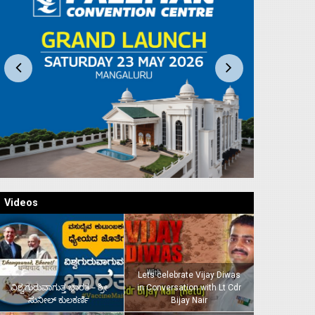
Videos
Lets celebrate Vijay Diwas
ವಿಶ್ವಗುರುವಾಗುತ್ತ ಭಾರತ – ಶ್ರೀ
in Conversation with Lt Cdr
ಸುನೀಲ್‌ ಕುಲಕರ್ಣಿ
Bijay Nair