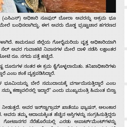
ಿಸ್ (ಎಸಿಎಸ್) ಅಧಿಕಾರಿ ನೂಪುರ್ ಬೋರಾ ಅವರನ್ನು ಅಕ್ರಮ ಭೂ
ೇಲೆ ಬಂಧಿಸಲಾಗಿದ್ದು, ಈಗ ಅವರು ದೊಡ್ಡ ಭ್ರಷ್ಟಾಚಾರ ಹಗರಣದ
ಳಾಗಿದೆ. ಕಾಮರೂಪ ಜಿಲ್ಲೆಯ ಗೋರೈಮರಿಯ ವೃತ್ತ ಅಧಿಕಾರಿಯಾಗಿ
ಿಲೆನ್ಸ್ ಸೆಲ್ ಅವರ ಗುವಾಹಟಿ ನಿವಾಸಗಳ ಮೇಲೆ ದಾಳಿ ನಡೆಸಿ ಲಕ್ಷಾಂತರ
ಿ ರೂ. ನಗದು ಪತ್ತೆ ಹಚ್ಚಿದೆ.
್ದಿಷ್ಟ ದೂರುಗಳ ನಂತರ ಈ ಕ್ರಮ ಕೈಗೊಳ್ಳಲಾಯಿತು. ತನಿಖಾಧಿಕಾರಿಗಳು
ಂಬ ಶಂಕೆ ವ್ಯಕ್ತಪಡಿಸಿದ್ದಾರೆ.
ಭೂಮಿಯನ್ನು ಬೇರೆ ಸಮುದಾಯಕ್ಕೆ ವರ್ಗಾಯಿಸುತ್ತಿದ್ದಾರೆ ಎಂಬ
ದ ನಮ್ಮ ಕಣ್ಗಾವಲಿನಲ್ಲಿ ಇದ್ದಾರೆ” ಎಂದು ಮುಖ್ಯಮಂತ್ರಿ ಹಿಮಂತ ಬಿಸ್ವಾ
್ನು ನೀಡುತ್ತದೆ. ಅವರ ಇನ್‌ಸ್ಟಾಗ್ರಾಮ್ ಖಾತೆಯು ಫ್ಯಾಷನ್, ಅಲಂಕಾರ
. ಅವರು ತಮ್ಮ ಆದಾಯಕ್ಕಿಂತ ಹೆಚ್ಚಿನ ಆಸ್ತಿಗಳನ್ನು ಸಂಗ್ರಹಿಸುತ್ತಿದ್ದರು
ೋಟಾನಗರ ನೆರೆಹೊರೆಯಲ್ಲಿ ಎರಡು ಅಪಾರ್ಟ್‌ಮೆಂಟ್‌ಗಳನ್ನು