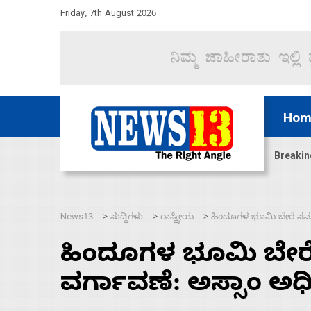
Friday, 7th August 2026
Hom
ದ್ದರೆ ಸದನ ನಡೆಸಲು ಬಿಡೆವು: ಛಲವಾದಿ ನಾರಾಯಣಸ್ವಾಮಿ
Breakin
News13
ಸುದ್ದಿಗಳು
ರಾಷ್ಟ್ರೀಯ
ಹಿಂದೂಗಳ ಭೂಮಿ ಬೇರೆ ಸಮುದ
>
>
>
ಹಿಂದೂಗಳ ಭೂಮಿ ಬೇರೆ
ವರ್ಗಾವಣೆ: ಅಸ್ಸಾಂ ಅ