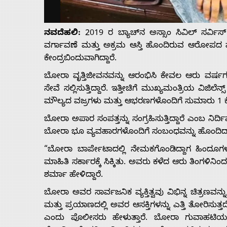
Us
ನವದೆಹಲಿ:
2019 ರ ಬ್ಯಾಚ್‌ನ ಅಸ್ಸಾಂ ಸಿವಿಲ್ ಸರ್ವ
Advertise
ವರ್ಗಾವಣೆ ಮತ್ತು ಅಕ್ರಮ ಆಸ್ತಿ ಹೊಂದಿರುವ ಆರೋಪದ ಮ
ಕೇಂದ್ರಬಿಂದುವಾಗಿದ್ದಾರೆ.
With
ಬೋರಾ ವೃತ್ತಿಜೀವನವನ್ನು ಆರಂಭಿಸಿ ಕೇವಲ ಆರು ವರ್ಷಗ
ಸೇವೆ ಸಲ್ಲಿಸುತ್ತಿದ್ದಾರೆ. ಇತ್ತೀಚಿಗೆ ಮುಖ್ಯಮಂತ್ರಿಯ ವಿಜ
s
ಮೌಲ್ಯದ ವಜ್ರಗಳು ಮತ್ತು ಆಭರಣಗಳೊಂದಿಗೆ ಸುಮಾರು 1 ಕೋಟ
ಬೋರಾ ಅಪಾರ ಸಂಪತ್ತನ್ನು ಸಂಗ್ರಹಿಸುತ್ತಿದ್ದಾರೆ ಎಂಬ ನಿರ
ಬೋರಾ ಭೂ ವ್ಯವಹಾರಗಳೊಂದಿಗೆ ಸಂಬಂಧವನ್ನು ಹೊಂದಿದ್ದಾರೆ ಎ
Contact
“ಬೋರಾ ಬಾರ್ಪೇಟಾದಲ್ಲಿ ನೇಮಕಗೊಂಡಿದ್ದಾಗ ಹಿಂದೂಗಳ 
ಮಾಹಿತಿ ಸರ್ಕಾರಕ್ಕೆ ಸಿಕ್ಕಿತು. ಅವರು ಕಳೆದ ಆರು ತಿಂಗಳಿನಿಂ
Us
ಶರ್ಮಾ ಹೇಳಿದ್ದಾರೆ.
ಬೋರಾ ಅವರ ಸಾರ್ವಜನಿಕ ವ್ಯಕ್ತಿತ್ವವು ವಿಭಿನ್ನ ಚಿತ್ರಣವನ
ಮತ್ತು ಪ್ರಯಾಣದಲ್ಲಿ ಅವರ ಆಸಕ್ತಿಗಳನ್ನು ಎತ್ತಿ ತೋರಿಸುತ್ತದೆ
ಎಂದು ಪೊಲೀಸರು ಹೇಳುತ್ತಾರೆ. ಬೋರಾ ಗುವಾಹಟಿಯ ಗ