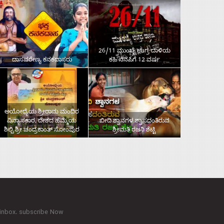
26/11 ಮುಂಬೈ ಉಗ್ರ ದಾಳಿಯ
ದಾಸವರೇಣ್ಯ ಕನಕದಾಸರು
ಕಹಿ ನೆನಪಿಗೆ 12 ವರ್ಷ
ಅಯೋಧ್ಯೆಯ ಶ್ರೀರಾಮ ಮಂದಿರ
ವಿನ್ಯಾಸಕಾರ, ದೇಶದ ಹೆಮ್ಮೆಯ
ಬೀದಿ ಶ್ವಾನಗಳ ಶ್ವಾಸದಂತಿರುವ
ಶಿಲ್ಪಿ ಶ್ರೀ ಚಂದ್ರಕಾಂತ್‌ ಸೋಂಪುರ
ಶ್ರೀಮತಿ ರಜನಿ ಶೆಟ್ಟಿ
 inbox. subscribe Now