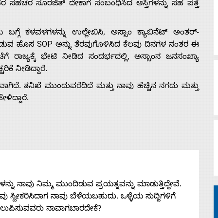
ವರ ಸಹಚರ ಸೂರಜಿತ್ ದೇಕಾಗೆ ಸಂಬಂಧಿಸಿದ ಆಸ್ತಿಗಳನ್ನು ಸಹ ಪತ್ತೆ
ಗ್ಗೆ ಕಳವಳಗಳನ್ನು ಉಲ್ಲೇಖಿಸಿ, ಅಸ್ಸಾಂ ಕ್ಯಾಬಿನೆಟ್ ಅಂತರ್-
ವ ಹೊಸ SOP ಅನ್ನು ತೆರವುಗೊಳಿಸಿದ ಕೆಲವು ದಿನಗಳ ನಂತರ ಈ
ಗೆ ರಾಜ್ಯಕ್ಕೆ ಭೇಟಿ ನೀಡಿದ ಸಂದರ್ಭದಲ್ಲಿ, ಅಸ್ಸಾಂನ ಜನಸಂಖ್ಯಾ
ೆ ನೀಡಿದ್ದಾರೆ.
ಣವಾಗಿದೆ. ತನಿಖೆ ಮುಂದುವರೆದಿದೆ ಮತ್ತು ನಾವು ಹೆಚ್ಚಿನ ನಗದು ಮತ್ತು
ಳಿದ್ದಾರೆ.
ನು ನಾವು ನಿಮ್ಮ ಮುಂದಿಡುವ ಪ್ರಯತ್ನವನ್ನು ಮಾಡುತ್ತಿದ್ದೇವೆ.
 ನೀವು ಸ್ವೀಕರಿಸಿದಾಗ ನಾವು ಬೆಳೆಯಬಹುದು. ಒಳ್ಳೆಯ ಸುದ್ದಿಗಳಿಗೆ
ತಲುಪಿಸುವವರು ನಾವಾಗಬಾರದೇಕೆ?