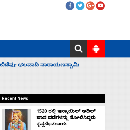
ಹೈಕಮಾಂಡ್ ರಾಜಕಾರಣಕ್ಕೆ: ವಿಜಯೇಂದ್ರ
‘ಕಳೆದ 3-4 
Recent News
1520 ರಲ್ಲಿ ಇಸ್ಮಾಯಿಲ್ ಆದಿಲ್
ಷಾನ ಪಡೆಗಳನ್ನು ಸೋಲಿಸಿದ್ದರು
ಕೃಷ್ಣದೇವರಾಯ