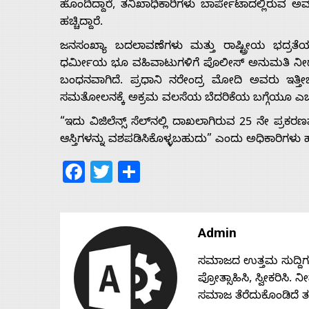
ಹೊಂದಿದ್ದಾರೆ, ತನಿಖಾಧಿಕಾರಿಗಳು ಬಾರ್ಪೇಟಾದಲ್ಲಿರುವ ಅ
ಹಚ್ಚಿದ್ದಾರೆ.
ಜನಸಂಖ್ಯಾ ಬದಲಾವಣೆಗಳು ಮತ್ತು ರಾಷ್ಟ್ರೀಯ ಭದ್ರತೆಯ ಬ
ಧರ್ಮೀಯ ಭೂ ವಹಿವಾಟುಗಳಿಗೆ ಪೊಲೀಸ್ ಅನುಮತಿ ನೀಡು
ಬಂಧನವಾಗಿದೆ. ಪ್ರಧಾನಿ ನರೇಂದ್ರ ಮೋದಿ ಅವರು ಇತ್ತೀಚೆ
ಸಮತೋಲನಕ್ಕೆ ಅಕ್ರಮ ವಲಸೆಯ ಬೆದರಿಕೆಯ ಬಗ್ಗೆಯೂ ಎಚ್ಚರಿಕ
“ಇದು ವಿಜಿಲೆನ್ಸ್ ಸೆಲ್‌ನಲ್ಲಿ ದಾಖಲಾಗಿರುವ 25 ನೇ ಪ್ರಕರ
ಆಸ್ತಿಗಳನ್ನು ವಶಪಡಿಸಿಕೊಳ್ಳಬಹುದು” ಎಂದು ಅಧಿಕಾರಿಗಳು ಹೇ
Facebook
Twitter
Share
Admin
ಸಮಾಜದ ಉತ್ತಮ ಸುದ್ದಿಗಳನ್
ಪ್ರೋತ್ಸಾಹಿಸಿ, ಸ್ವೀಕರಿಸಿ.
ಸಮಾಜ ತೆರೆದುಕೊಂಡಿದೆ 