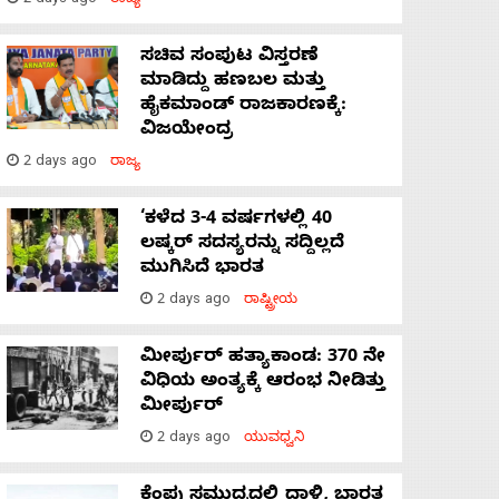
2 days ago
ರಾಜ್ಯ
ಸಚಿವ ಸಂಪುಟ ವಿಸ್ತರಣೆ
ಮಾಡಿದ್ದು ಹಣಬಲ ಮತ್ತು
ಹೈಕಮಾಂಡ್ ರಾಜಕಾರಣಕ್ಕೆ:
ವಿಜಯೇಂದ್ರ
2 days ago
ರಾಜ್ಯ
‘ಕಳೆದ 3-4 ವರ್ಷಗಳಲ್ಲಿ 40
ಲಷ್ಕರ್ ಸದಸ್ಯರನ್ನು ಸದ್ದಿಲ್ಲದೆ
ಮುಗಿಸಿದೆ ಭಾರತ
2 days ago
ರಾಷ್ಟ್ರೀಯ
ಮೀರ್ಪುರ್ ಹತ್ಯಾಕಾಂಡ: 370 ನೇ
ವಿಧಿಯ ಅಂತ್ಯಕ್ಕೆ ಆರಂಭ ನೀಡಿತ್ತು
ಮೀರ್ಪುರ್
2 days ago
ಯುವಧ್ವನಿ
ಕೆಂಪು ಸಮುದ್ರದಲ್ಲಿ ದಾಳಿ, ಭಾರತ