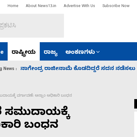
Home
About News13.in
Advertise With Us
Subscribe Now
e
ರಾಷ್ಟ್ರೀಯ
ರಾಜ್ಯ
ಅಂಕಣಗಳು
ಸಚಿವ ಸಂಪುಟ ವಿಸ್ತರಣೆ ಮಾಡಿದ್ದು ಹಣಬಲ ಮತ್ತು 
g News :
ಾಯಕ್ಕೆ ವರ್ಗಾವಣೆ: ಅಸ್ಸಾಂ ಅಧಿಕಾರಿ ಬಂಧನ
 ಸಮುದಾಯಕ್ಕೆ
ಧಿಕಾರಿ ಬಂಧನ