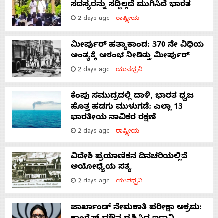
ಸದಸ್ಯರನ್ನು ಸದ್ದಿಲ್ಲದೆ ಮುಗಿಸಿದೆ ಭಾರತ
2 days ago
ರಾಷ್ಟ್ರೀಯ
ಮೀರ್ಪುರ್ ಹತ್ಯಾಕಾಂಡ: 370 ನೇ ವಿಧಿಯ
ಅಂತ್ಯಕ್ಕೆ ಆರಂಭ ನೀಡಿತ್ತು ಮೀರ್ಪುರ್
2 days ago
ಯುವಧ್ವನಿ
ಕೆಂಪು ಸಮುದ್ರದಲ್ಲಿ ದಾಳಿ, ಭಾರತ ಧ್ವಜ
ಹೊತ್ತ ಹಡಗು ಮುಳುಗಡೆ; ಎಲ್ಲಾ 13
ಭಾರತೀಯ ನಾವಿಕರ ರಕ್ಷಣೆ
2 days ago
ರಾಷ್ಟ್ರೀಯ
ವಿದೇಶಿ ಪ್ರಯಾಣಿಕನ ದಿನಚರಿಯಲ್ಲಿದೆ
ಅಯೋಧ್ಯೆಯ ಸತ್ಯ
2 days ago
ಯುವಧ್ವನಿ
ಜಾರ್ಖಾಂಡ್‌ ನೇಮಕಾತಿ ಪರೀಕ್ಷಾ ಅಕ್ರಮ: