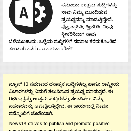
ಸಮಾಜದ ಉತ್ತಮ ಸುದ್ದಿಗಳನ್ನು
ನಾವು ನಿಮ್ಮ ಮುಂದಿಡುವ
ಪ್ರಯತ್ನವನ್ನು ಮಾಡುತ್ತಿದ್ದೇವೆ.
ಪ್ರೋತ್ಸಾಹಿಸಿ, ಸ್ವೀಕರಿಸಿ. ನೀವು
ಸ್ವೀಕರಿಸಿದಾಗ ನಾವು
ಬೆಳೆಯಬಹುದು. ಒಳ್ಳೆಯ ಸುದ್ದಿಗಳಿಗೆ ಸಮಾಜ ತೆರೆದುಕೊಂಡಿದೆ
ತಲುಪಿಸುವವರು ನಾವಾಗಬಾರದೇಕೆ?
ನ್ಯೂಸ್ 13 ಸಮಾಜದ ಧನಾತ್ಮಕ ಸುದ್ದಿಗಳನ್ನು ಹಾಗೂ ರಾಷ್ಟ್ರೀಯ
ವಿಚಾರಗಳನ್ನು ನಿಮಗೆ ತಲುಪಿಸುವ ಪ್ರಯತ್ನ ಮಾಡುತ್ತದೆ. ಈ
ರೀತಿ ಇನ್ನಷ್ಟು ಉತ್ತಮ ಸುದ್ದಿಗಳನ್ನು ತಲುಪಿಸಲು ನಿಮ್ಮ
ಸಹಕಾರವನ್ನು ಅಪೇಕ್ಷಿಸುತ್ತಿದ್ದೇವೆ. ಈ ಕಾರ್ಯದಲ್ಲಿ ನೀವೂ
ನಮ್ಮೊಂದಿಗೆ ಜೊತೆಯಾಗಿ.
News13 strives to publish and promote positive