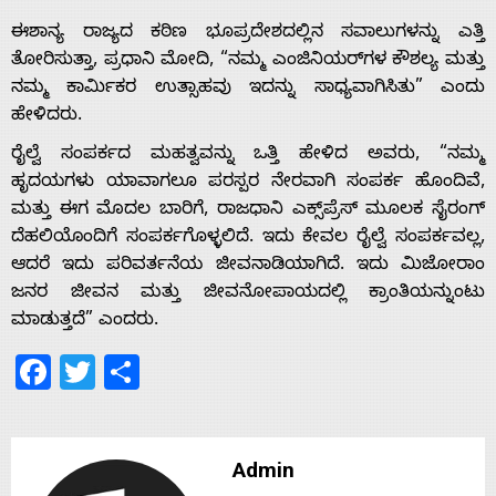
With
ಈಶಾನ್ಯ ರಾಜ್ಯದ ಕಠಿಣ ಭೂಪ್ರದೇಶದಲ್ಲಿನ ಸವಾಲುಗಳನ್ನು ಎತ್ತಿ
s
ತೋರಿಸುತ್ತಾ, ಪ್ರಧಾನಿ ಮೋದಿ, “ನಮ್ಮ ಎಂಜಿನಿಯರ್‌ಗಳ ಕೌಶಲ್ಯ ಮತ್ತು
ನಮ್ಮ ಕಾರ್ಮಿಕರ ಉತ್ಸಾಹವು ಇದನ್ನು ಸಾಧ್ಯವಾಗಿಸಿತು” ಎಂದು
ಹೇಳಿದರು.
Contact
ರೈಲ್ವೆ ಸಂಪರ್ಕದ ಮಹತ್ವವನ್ನು ಒತ್ತಿ ಹೇಳಿದ ಅವರು, “ನಮ್ಮ
ಹೃದಯಗಳು ಯಾವಾಗಲೂ ಪರಸ್ಪರ ನೇರವಾಗಿ ಸಂಪರ್ಕ ಹೊಂದಿವೆ,
Us
ಮತ್ತು ಈಗ ಮೊದಲ ಬಾರಿಗೆ, ರಾಜಧಾನಿ ಎಕ್ಸ್‌ಪ್ರೆಸ್ ಮೂಲಕ ಸೈರಂಗ್
ದೆಹಲಿಯೊಂದಿಗೆ ಸಂಪರ್ಕಗೊಳ್ಳಲಿದೆ. ಇದು ಕೇವಲ ರೈಲ್ವೆ ಸಂಪರ್ಕವಲ್ಲ,
ಆದರೆ ಇದು ಪರಿವರ್ತನೆಯ ಜೀವನಾಡಿಯಾಗಿದೆ. ಇದು ಮಿಜೋರಾಂ
ಜನರ ಜೀವನ ಮತ್ತು ಜೀವನೋಪಾಯದಲ್ಲಿ ಕ್ರಾಂತಿಯನ್ನುಂಟು
ಮಾಡುತ್ತದೆ” ಎಂದರು.
Facebook
Twitter
Share
Admin