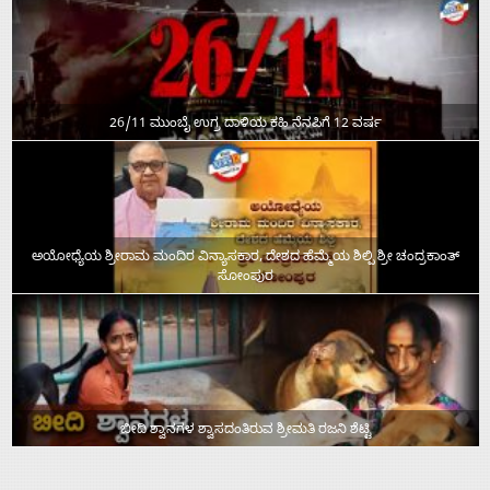
26/11 ಮುಂಬೈ ಉಗ್ರ ದಾಳಿಯ ಕಹಿ ನೆನಪಿಗೆ 12 ವರ್ಷ
ಅಯೋಧ್ಯೆಯ ಶ್ರೀರಾಮ ಮಂದಿರ ವಿನ್ಯಾಸಕಾರ, ದೇಶದ ಹೆಮ್ಮೆಯ ಶಿಲ್ಪಿ ಶ್ರೀ ಚಂದ್ರಕಾಂತ್‌
ಸೋಂಪುರ
ಬೀದಿ ಶ್ವಾನಗಳ ಶ್ವಾಸದಂತಿರುವ ಶ್ರೀಮತಿ ರಜನಿ ಶೆಟ್ಟಿ