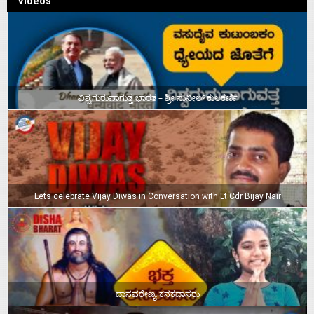
Videos
ವಿಶ್ವಗುರುವಾಗುತ್ತ ಭಾರತ – ಶ್ರೀ ಸುನೀಲ್‌ ಕುಲಕರ್ಣಿ
Lets celebrate Vijay Diwas in Conversation with Lt Cdr Bijay Nair
ದಾಸವರೇಣ್ಯ ಕನಕದಾಸರು