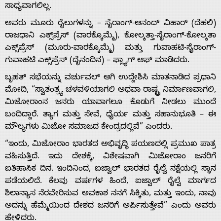
ಸಾಧ್ಯವಾಗಲಿಲ್ಲ.
ಅವರು ಮೂರು ರೈಲುಗಳನ್ನು – ಸೈರಾಂಗ್-ಆನಂದ್ ವಿಹಾರ್ (ದೆಹಲಿ)
ರಾಜಧಾನಿ ಎಕ್ಸ್‌ಪ್ರೆಸ್ (ವಾರಕ್ಕೊಮ್ಮೆ), ಕೋಲ್ಕತ್ತಾ-ಸೈರಾಂಗ್-ಕೋಲ್ಕತಾ
ಎಕ್ಸ್‌ಪ್ರೆಸ್ (ಮೂರು-ವಾರಕ್ಕೊಮ್ಮೆ) ಮತ್ತು ಗುವಾಹಟಿ-ಸೈರಾಂಗ್-
ಗುವಾಹಟಿ ಎಕ್ಸ್‌ಪ್ರೆಸ್ (ದೈನಂದಿನ) – ಫ್ಲ್ಯಾಗ್ ಆಫ್ ಮಾಡಿದರು.
ಬೃಹತ್ ಸಭೆಯನ್ನು ವರ್ಚುವಲ್ ಆಗಿ ಉದ್ದೇಶಿಸಿ ಮಾತನಾಡಿದ ಪ್ರಧಾನಿ
Home
ಮೋದಿ, “ಸ್ವಾತಂತ್ರ್ಯ ಚಳವಳಿಯಾಗಲಿ ಅಥವಾ ರಾಷ್ಟ್ರ ನಿರ್ಮಾಣವಾಗಲಿ,
ಮಿಜೋರಾಂನ ಜನರು ಯಾವಾಗಲೂ ಕೊಡುಗೆ ನೀಡಲು ಮುಂದೆ
ಬಂದಿದ್ದಾರೆ. ತ್ಯಾಗ ಮತ್ತು ಸೇವೆ, ಧೈರ್ಯ ಮತ್ತು ಸಹಾನುಭೂತಿ – ಈ
About
ಮೌಲ್ಯಗಳು ಮಿಜೋ ಸಮಾಜದ ಕೇಂದ್ರದಲ್ಲಿವೆ” ಎಂದರು.
“ಇಂದು, ಮಿಜೋರಾಂ ಭಾರತದ ಅಭಿವೃದ್ಧಿ ಪಯಣದಲ್ಲಿ ಪ್ರಮುಖ ಪಾತ್ರ
Us
ವಹಿಸುತ್ತಿದೆ. ಇದು ದೇಶಕ್ಕೆ, ವಿಶೇಷವಾಗಿ ಮಿಜೋರಾಂ ಜನರಿಗೆ
ಐತಿಹಾಸಿಕ ದಿನ. ಇಂದಿನಿಂದ, ಐಜ್ವಾಲ್ ಭಾರತದ ರೈಲ್ವೆ ನಕ್ಷೆಯಲ್ಲಿ ಸ್ಥಾನ
ಪಡೆಯಲಿದೆ. ಕೆಲವು ವರ್ಷಗಳ ಹಿಂದೆ, ಐಜ್ವಾಲ್ ರೈಲ್ವೆ ಮಾರ್ಗದ
Advertise
ಶಿಲಾನ್ಯಾಸ ನೆರವೇರಿಸುವ ಅವಕಾಶ ನನಗೆ ಸಿಕ್ಕಿತು, ಮತ್ತು ಇಂದು, ನಾವು
ಅದನ್ನು ಹೆಮ್ಮೆಯಿಂದ ದೇಶದ ಜನರಿಗೆ ಅರ್ಪಿಸುತ್ತೇವೆ” ಎಂದು ಅವರು
ಹೇಳಿದರು.