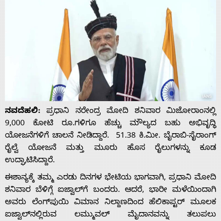
ನವದೆಹಲಿ:
ಪ್ರಧಾನಿ ನರೇಂದ್ರ ಮೋದಿ ಶನಿವಾರ ಮಿಜೋರಾಂನಲ್ಲಿ
9,000 ಕೋಟಿ ರೂ.ಗಳಿಗೂ ಹೆಚ್ಚು ಮೌಲ್ಯದ ಬಹು ಅಭಿವೃದ್ಧಿ
ಯೋಜನೆಗಳಿಗೆ ಚಾಲನೆ ನೀಡಿದ್ದಾರೆ. 51.38 ಕಿ.ಮೀ. ಬೈರಾಬಿ-ಸೈರಾಂಗ್
ರೈಲ್ವೆ ಯೋಜನೆ ಮತ್ತು ಮೂರು ಹೊಸ ರೈಲುಗಳನ್ನು ಕೂಡ
ಉದ್ಘಾಟಿಸಿದ್ದಾರೆ.
ಈಶಾನ್ಯಕ್ಕೆ ತಮ್ಮ ಎರಡು ದಿನಗಳ ಭೇಟಿಯ ಭಾಗವಾಗಿ, ಪ್ರಧಾನಿ ಮೋದಿ
ಶನಿವಾರ ಬೆಳಿಗ್ಗೆ ಐಜ್ವಾಲ್‌ಗೆ ಬಂದರು. ಆದರೆ, ಭಾರೀ ಮಳೆಯಿಂದಾಗಿ
ಅವರು ಲೆಂಗ್‌ಪುಯಿ ವಿಮಾನ ನಿಲ್ದಾಣದಿಂದ ಹೆಲಿಕಾಪ್ಟರ್ ಮೂಲಕ
ಐಜ್ವಾಲ್‌ನಲ್ಲಿರುವ ಲಮ್ಮುವಲ್ ಮೈದಾನವನ್ನು ತಲುಪಲು