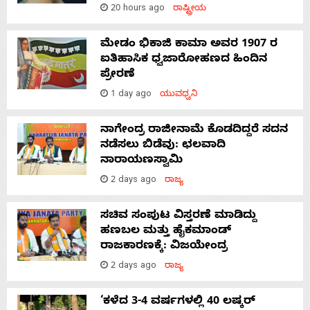
20 hours ago
ರಾಷ್ಟ್ರೀಯ
ಮೇಡಂ ಭಿಕಾಜಿ ಕಾಮಾ ಅವರ 1907 ರ
ಐತಿಹಾಸಿಕ ಧ್ವಜಾರೋಹಣದ ಹಿಂದಿನ
ಪ್ರೇರಣೆ
1 day ago
ಯುವಧ್ವನಿ
ನಾಗೇಂದ್ರ ರಾಜೀನಾಮೆ ಕೊಡದಿದ್ದರೆ ಸದನ
ನಡೆಸಲು ಬಿಡೆವು: ಛಲವಾದಿ
ನಾರಾಯಣಸ್ವಾಮಿ
2 days ago
ರಾಜ್ಯ
ಸಚಿವ ಸಂಪುಟ ವಿಸ್ತರಣೆ ಮಾಡಿದ್ದು
ಹಣಬಲ ಮತ್ತು ಹೈಕಮಾಂಡ್
ರಾಜಕಾರಣಕ್ಕೆ: ವಿಜಯೇಂದ್ರ
2 days ago
ರಾಜ್ಯ
‘ಕಳೆದ 3-4 ವರ್ಷಗಳಲ್ಲಿ 40 ಲಷ್ಕರ್