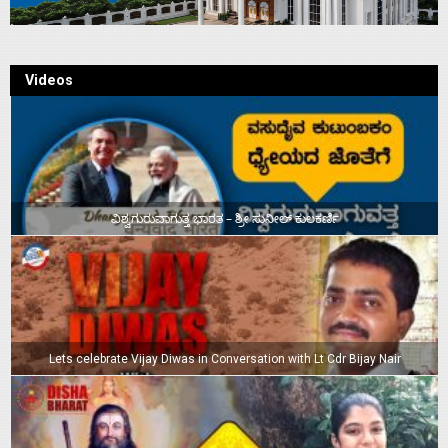
Videos
ವಿಶ್ವಗುರುವಾಗುತ್ತ ಭಾರತ – ಶ್ರೀ ಸುನೀಲ್‌ ಕುಲಕರ್ಣಿ
Lets celebrate Vijay Diwas in Conversation with Lt Cdr Bijay Nair