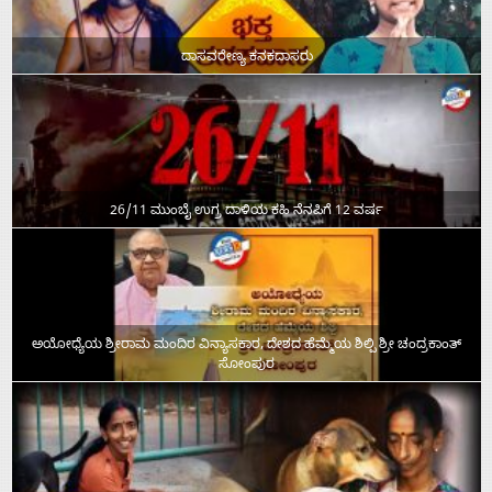
ದಾಸವರೇಣ್ಯ ಕನಕದಾಸರು
26/11 ಮುಂಬೈ ಉಗ್ರ ದಾಳಿಯ ಕಹಿ ನೆನಪಿಗೆ 12 ವರ್ಷ
ಅಯೋಧ್ಯೆಯ ಶ್ರೀರಾಮ ಮಂದಿರ ವಿನ್ಯಾಸಕಾರ, ದೇಶದ ಹೆಮ್ಮೆಯ ಶಿಲ್ಪಿ ಶ್ರೀ ಚಂದ್ರಕಾಂತ್‌
ಸೋಂಪುರ