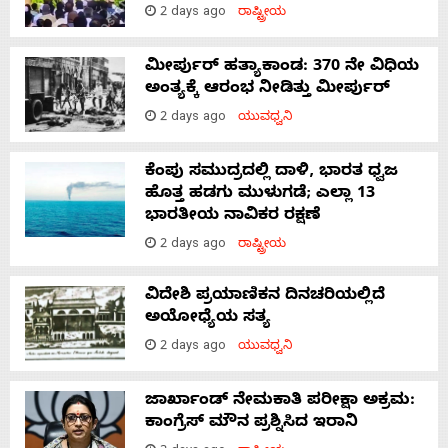
2 days ago
ರಾಷ್ಟ್ರೀಯ
ಮೀರ್ಪುರ್ ಹತ್ಯಾಕಾಂಡ: 370 ನೇ ವಿಧಿಯ
ಅಂತ್ಯಕ್ಕೆ ಆರಂಭ ನೀಡಿತ್ತು ಮೀರ್ಪುರ್
2 days ago
ಯುವಧ್ವನಿ
ಕೆಂಪು ಸಮುದ್ರದಲ್ಲಿ ದಾಳಿ, ಭಾರತ ಧ್ವಜ
ಹೊತ್ತ ಹಡಗು ಮುಳುಗಡೆ; ಎಲ್ಲಾ 13
ಭಾರತೀಯ ನಾವಿಕರ ರಕ್ಷಣೆ
2 days ago
ರಾಷ್ಟ್ರೀಯ
ವಿದೇಶಿ ಪ್ರಯಾಣಿಕನ ದಿನಚರಿಯಲ್ಲಿದೆ
ಅಯೋಧ್ಯೆಯ ಸತ್ಯ
2 days ago
ಯುವಧ್ವನಿ
ಜಾರ್ಖಾಂಡ್‌ ನೇಮಕಾತಿ ಪರೀಕ್ಷಾ ಅಕ್ರಮ:
ಕಾಂಗ್ರೆಸ್‌ ಮೌನ ಪ್ರಶ್ನಿಸಿದ ಇರಾನಿ