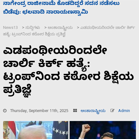
ಸಚಿವ ಸಂಪುಟ ವಿಸ್ತರಣೆ ಮಾಡಿದ್ದು ಹಣಬಲ ಮತ್ತು
ಹೈಕಮಾಂಡ್ ರಾಜಕಾರಣಕ್ಕೆ: ವಿಜಯೇಂದ್ರ
News13
ಸುದ್ದಿಗಳು
ಅಂತಾರಾಷ್ಟ್ರೀಯ
ಎಡಪಂಥೀಯರಿಂದಲೇ ಚಾರ್ಲಿ ಕಿರ್ಕ್‌
>
>
>
ಹತ್ಯೆ: ಟ್ರಂಪ್‌ನಿಂದ ಕಠೋರ ಶಿಕ್ಷೆಯ ಪ್ರತಿಜ್ಞೆ
ಎಡಪಂಥೀಯರಿಂದಲೇ
ಚಾರ್ಲಿ ಕಿರ್ಕ್‌ ಹತ್ಯೆ:
ಟ್ರಂಪ್‌ನಿಂದ ಕಠೋರ ಶಿಕ್ಷೆಯ
ಪ್ರತಿಜ್ಞೆ
Thursday, September 11th, 2025
ಅಂತಾರಾಷ್ಟ್ರೀಯ
Admin