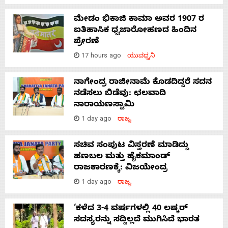
ಮೇಡಂ ಭಿಕಾಜಿ ಕಾಮಾ ಅವರ 1907 ರ
ಐತಿಹಾಸಿಕ ಧ್ವಜಾರೋಹಣದ ಹಿಂದಿನ
ಪ್ರೇರಣೆ
17 hours ago
ಯುವಧ್ವನಿ
ನಾಗೇಂದ್ರ ರಾಜೀನಾಮೆ ಕೊಡದಿದ್ದರೆ ಸದನ
ನಡೆಸಲು ಬಿಡೆವು: ಛಲವಾದಿ
ನಾರಾಯಣಸ್ವಾಮಿ
1 day ago
ರಾಜ್ಯ
ಸಚಿವ ಸಂಪುಟ ವಿಸ್ತರಣೆ ಮಾಡಿದ್ದು
ಹಣಬಲ ಮತ್ತು ಹೈಕಮಾಂಡ್
ರಾಜಕಾರಣಕ್ಕೆ: ವಿಜಯೇಂದ್ರ
1 day ago
ರಾಜ್ಯ
‘ಕಳೆದ 3-4 ವರ್ಷಗಳಲ್ಲಿ 40 ಲಷ್ಕರ್
ಸದಸ್ಯರನ್ನು ಸದ್ದಿಲ್ಲದೆ ಮುಗಿಸಿದೆ ಭಾರತ