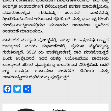
ಮೇರೆಗೆ ಉಡಾವಣಾ ವಾಹನವಾಗಿ ವಿನ್ಯಾಸಗೊಳಿಸಲಾಗಿದೆ. ಇದು ಸಣ್ಣ
ಉಪಗ್ರಹ ಉಡಾವಣೆಗಳಿಗೆ ಬೆಳೆಯುತ್ತಿರುವ ಜಾಗತಿಕ ಮಾರುಕಟ್ಟೆಯನ್ನು
ವಶಪಡಿಸಿಕೊಳ್ಳುವ ಗುರಿಯನ್ನು ಹೊಂದಿದೆ. ವಾಹನವನ್ನು
Home
ಶ್ರೀಹರಿಕೋಟಾದಿಂದ ಇಳಿಜಾರಾದ ಕಕ್ಷೆಗಳಿಗಾಗಿ ಮತ್ತು ಧ್ರುವ ಕಕ್ಷೆಗಳಿಗಾಗಿ
ಕುಲಶೇಖರಪಟ್ಟಣಂನಲ್ಲಿರುವ ಮುಂಬರುವ ಉಡಾವಣಾ ಸ್ಥಳದಿಂದ
ಉಡಾವಣೆ ಮಾಡಬಹುದು.
About
ಸಾಮಾಜಿಕ ಮಾಧ್ಯಮ ಪೋಸ್ಟ್‌ನಲ್ಲಿ, ಇಸ್ರೋ ಈ ಒಪ್ಪಂದವು ರಾಷ್ಟ್ರದ
ಬಾಹ್ಯಾಕಾಶ ವಲಯ ಸುಧಾರಣೆಗಳಲ್ಲಿ ಪ್ರಮುಖ ಮೈಲಿಗಲ್ಲನ್ನು
Us
ಗುರುತಿಸುತ್ತದೆ, SSLV ಯ ವಾಣಿಜ್ಯೀಕರಣಕ್ಕೆ ದಾರಿ ಮಾಡಿಕೊಡುತ್ತದೆ
ಎಂದು ಉಲ್ಲೇಖಿಸಿದೆ. ಇದರ ಯಶಸ್ವಿ ನಿಯೋಜನೆಯು ಭಾರತೀಯ
ಬಾಹ್ಯಾಕಾಶ ಪರಿಸರ ವ್ಯವಸ್ಥೆಯನ್ನು ಬಲಪಡಿಸುವ ನಿರೀಕ್ಷೆಯಿದೆ, ಆದರೆ
Advertise
ಸಣ್ಣ ಉಪಗ್ರಹ ಉಡಾವಣಾ ಸೇವೆಗಳಿಗೆ ದೇಶೀಯ ಮತ್ತು
ಅಂತರರಾಷ್ಟ್ರೀಯ ಬೇಡಿಕೆಯನ್ನು ಪೂರೈಸುತ್ತದೆ.
With
Facebook
Twitter
Share
s