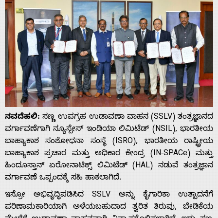
ನವದೆಹಲಿ:
ಸಣ್ಣ ಉಪಗ್ರಹ ಉಡಾವಣಾ ವಾಹನ (SSLV) ತಂತ್ರಜ್ಞಾನದ
ವರ್ಗಾವಣೆಗಾಗಿ ನ್ಯೂಸ್ಪೇಸ್ ಇಂಡಿಯಾ ಲಿಮಿಟೆಡ್ (NSIL), ಭಾರತೀಯ
ಬಾಹ್ಯಾಕಾಶ ಸಂಶೋಧನಾ ಸಂಸ್ಥೆ (ISRO), ಭಾರತೀಯ ರಾಷ್ಟ್ರೀಯ
ಬಾಹ್ಯಾಕಾಶ ಪ್ರಚಾರ ಮತ್ತು ಅಧಿಕಾರ ಕೇಂದ್ರ (IN-SPACe) ಮತ್ತು
ಹಿಂದೂಸ್ತಾನ್ ಏರೋನಾಟಿಕ್ಸ್ ಲಿಮಿಟೆಡ್ (HAL) ನಡುವೆ ತಂತ್ರಜ್ಞಾನ
ವರ್ಗಾವಣೆ ಒಪ್ಪಂದಕ್ಕೆ ಸಹಿ ಹಾಕಲಾಗಿದೆ.
ಇಸ್ರೋ ಅಭಿವೃದ್ಧಿಪಡಿಸಿದ SSLV ಅನ್ನು ಕೈಗಾರಿಕಾ ಉತ್ಪಾದನೆಗೆ
ಪರಿಣಾಮಕಾರಿಯಾಗಿ ಅಳೆಯಬಹುದಾದ ತ್ವರಿತ ತಿರುವು, ಬೇಡಿಕೆಯ