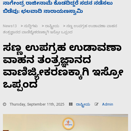
ಸಚಿವ ಸಂಪುಟ ವಿಸ್ತರಣೆ ಮಾಡಿದ್ದು ಹಣಬಲ ಮತ್ತು
‘
ಹೈಕಮಾಂಡ್ ರಾಜಕಾರಣಕ್ಕೆ: ವಿಜಯೇಂದ್ರ
ಮ
News13
ಸುದ್ದಿಗಳು
ರಾಷ್ಟ್ರೀಯ
ಸಣ್ಣ ಉಪಗ್ರಹ ಉಡಾವಣಾ ವಾಹನ
>
>
>
ತಂತ್ರಜ್ಞಾನದ ವಾಣಿಜ್ಯೀಕರಣಕ್ಕಾಗಿ ಇಸ್ರೋ ಒಪ್ಪಂದ
ಸಣ್ಣ ಉಪಗ್ರಹ ಉಡಾವಣಾ
ವಾಹನ ತಂತ್ರಜ್ಞಾನದ
ವಾಣಿಜ್ಯೀಕರಣಕ್ಕಾಗಿ ಇಸ್ರೋ
ಒಪ್ಪಂದ
Thursday, September 11th, 2025
ರಾಷ್ಟ್ರೀಯ
Admin