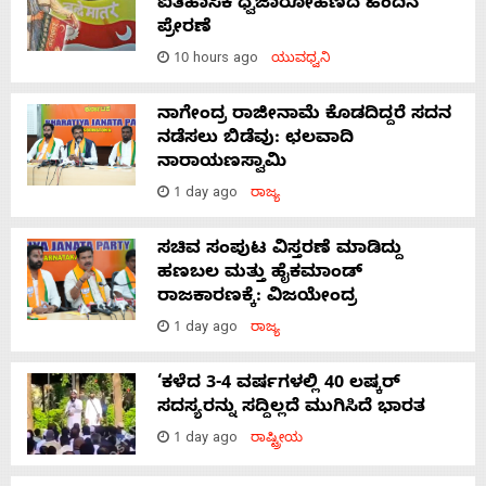
ಐತಿಹಾಸಿಕ ಧ್ವಜಾರೋಹಣದ ಹಿಂದಿನ
ಪ್ರೇರಣೆ
10 hours ago
ಯುವಧ್ವನಿ
ನಾಗೇಂದ್ರ ರಾಜೀನಾಮೆ ಕೊಡದಿದ್ದರೆ ಸದನ
ನಡೆಸಲು ಬಿಡೆವು: ಛಲವಾದಿ
ನಾರಾಯಣಸ್ವಾಮಿ
1 day ago
ರಾಜ್ಯ
ಸಚಿವ ಸಂಪುಟ ವಿಸ್ತರಣೆ ಮಾಡಿದ್ದು
ಹಣಬಲ ಮತ್ತು ಹೈಕಮಾಂಡ್
ರಾಜಕಾರಣಕ್ಕೆ: ವಿಜಯೇಂದ್ರ
1 day ago
ರಾಜ್ಯ
‘ಕಳೆದ 3-4 ವರ್ಷಗಳಲ್ಲಿ 40 ಲಷ್ಕರ್
ಸದಸ್ಯರನ್ನು ಸದ್ದಿಲ್ಲದೆ ಮುಗಿಸಿದೆ ಭಾರತ
1 day ago
ರಾಷ್ಟ್ರೀಯ