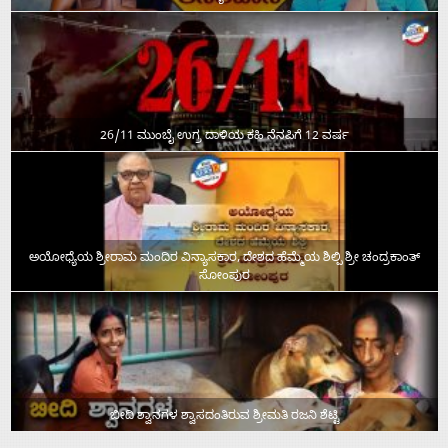
26/11 ಮುಂಬೈ ಉಗ್ರ ದಾಳಿಯ ಕಹಿ ನೆನಪಿಗೆ 12 ವರ್ಷ
ಅಯೋಧ್ಯೆಯ ಶ್ರೀರಾಮ ಮಂದಿರ ವಿನ್ಯಾಸಕಾರ, ದೇಶದ ಹೆಮ್ಮೆಯ ಶಿಲ್ಪಿ ಶ್ರೀ ಚಂದ್ರಕಾಂತ್‌
ಸೋಂಪುರ
ಬೀದಿ ಶ್ವಾನಗಳ ಶ್ವಾಸದಂತಿರುವ ಶ್ರೀಮತಿ ರಜನಿ ಶೆಟ್ಟಿ