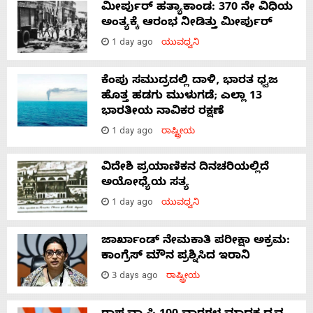
ಮೀರ್ಪುರ್ ಹತ್ಯಾಕಾಂಡ: 370 ನೇ ವಿಧಿಯ
ಅಂತ್ಯಕ್ಕೆ ಆರಂಭ ನೀಡಿತ್ತು ಮೀರ್ಪುರ್
1 day ago
ಯುವಧ್ವನಿ
ಕೆಂಪು ಸಮುದ್ರದಲ್ಲಿ ದಾಳಿ, ಭಾರತ ಧ್ವಜ
ಹೊತ್ತ ಹಡಗು ಮುಳುಗಡೆ; ಎಲ್ಲಾ 13
ಭಾರತೀಯ ನಾವಿಕರ ರಕ್ಷಣೆ
1 day ago
ರಾಷ್ಟ್ರೀಯ
ವಿದೇಶಿ ಪ್ರಯಾಣಿಕನ ದಿನಚರಿಯಲ್ಲಿದೆ
ಅಯೋಧ್ಯೆಯ ಸತ್ಯ
1 day ago
ಯುವಧ್ವನಿ
ಜಾರ್ಖಾಂಡ್‌ ನೇಮಕಾತಿ ಪರೀಕ್ಷಾ ಅಕ್ರಮ:
ಕಾಂಗ್ರೆಸ್‌ ಮೌನ ಪ್ರಶ್ನಿಸಿದ ಇರಾನಿ
3 days ago
ರಾಷ್ಟ್ರೀಯ