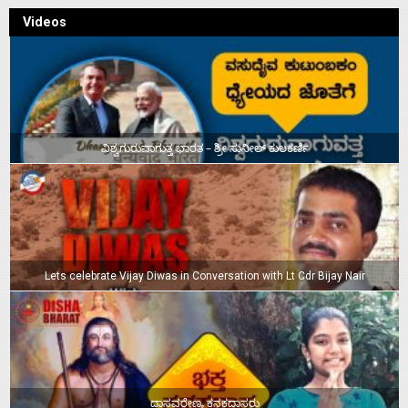
Videos
ವಿಶ್ವಗುರುವಾಗುತ್ತ ಭಾರತ – ಶ್ರೀ ಸುನೀಲ್‌ ಕುಲಕರ್ಣಿ
Lets celebrate Vijay Diwas in Conversation with Lt Cdr Bijay Nair
ದಾಸವರೇಣ್ಯ ಕನಕದಾಸರು