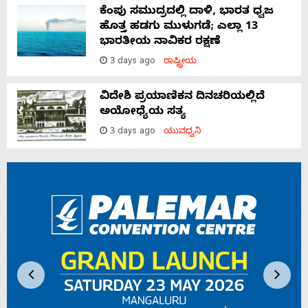
ಕೆಂಪು ಸಮುದ್ರದಲ್ಲಿ ದಾಳಿ, ಭಾರತ ಧ್ವಜ
ಹೊತ್ತ ಹಡಗು ಮುಳುಗಡೆ; ಎಲ್ಲಾ 13
ಭಾರತೀಯ ನಾವಿಕರ ರಕ್ಷಣೆ
3 days ago
ರಾಷ್ಟ್ರೀಯ
ವಿದೇಶಿ ಪ್ರಯಾಣಿಕನ ದಿನಚರಿಯಲ್ಲಿದೆ
ಅಯೋಧ್ಯೆಯ ಸತ್ಯ
3 days ago
ಯುವಧ್ವನಿ