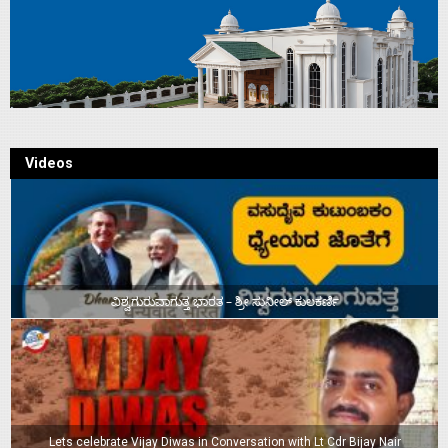
Videos
ವಿಶ್ವಗುರುವಾಗುತ್ತ ಭಾರತ – ಶ್ರೀ ಸುನೀಲ್‌ ಕುಲಕರ್ಣಿ
Lets celebrate Vijay Diwas in Conversation with Lt Cdr Bijay Nair