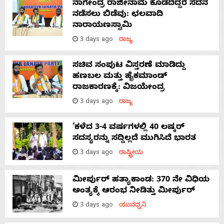
ನಾಗೇಂದ್ರ ರಾಜೀನಾಮೆ ಕೊಡದಿದ್ದರೆ ಸದನ
ನಡೆಸಲು ಬಿಡೆವು: ಛಲವಾದಿ
ನಾರಾಯಣಸ್ವಾಮಿ
3 days ago
ರಾಜ್ಯ
ಸಚಿವ ಸಂಪುಟ ವಿಸ್ತರಣೆ ಮಾಡಿದ್ದು
ಹಣಬಲ ಮತ್ತು ಹೈಕಮಾಂಡ್
ರಾಜಕಾರಣಕ್ಕೆ: ವಿಜಯೇಂದ್ರ
3 days ago
ರಾಜ್ಯ
‘ಕಳೆದ 3-4 ವರ್ಷಗಳಲ್ಲಿ 40 ಲಷ್ಕರ್
ಸದಸ್ಯರನ್ನು ಸದ್ದಿಲ್ಲದೆ ಮುಗಿಸಿದೆ ಭಾರತ
3 days ago
ರಾಷ್ಟ್ರೀಯ
ಮೀರ್ಪುರ್ ಹತ್ಯಾಕಾಂಡ: 370 ನೇ ವಿಧಿಯ
ಅಂತ್ಯಕ್ಕೆ ಆರಂಭ ನೀಡಿತ್ತು ಮೀರ್ಪುರ್
3 days ago
ಯುವಧ್ವನಿ