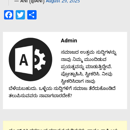
— ANI (@ANI)
August 29, 2025
Facebook
Twitter
Share
Contact
Us
Admin
ಸಮಾಜದ ಉತ್ತಮ ಸುದ್ದಿಗಳನ್ನು
ನಾವು ನಿಮ್ಮ ಮುಂದಿಡುವ
ಪ್ರಯತ್ನವನ್ನು ಮಾಡುತ್ತಿದ್ದೇವೆ.
ಪ್ರೋತ್ಸಾಹಿಸಿ, ಸ್ವೀಕರಿಸಿ. ನೀವು
ಸ್ವೀಕರಿಸಿದಾಗ ನಾವು
ಬೆಳೆಯಬಹುದು. ಒಳ್ಳೆಯ ಸುದ್ದಿಗಳಿಗೆ ಸಮಾಜ ತೆರೆದುಕೊಂಡಿದೆ
ತಲುಪಿಸುವವರು ನಾವಾಗಬಾರದೇಕೆ?