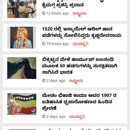
ಕೈಮಗ್ಗ ಪ್ರಶಸ್ತಿ ಪ್ರದಾನ
12 hours ago
ರಾಷ್ಟ್ರೀಯ
1520 ರಲ್ಲಿ ಇಸ್ಮಾಯಿಲ್ ಆದಿಲ್ ಷಾನ
ಪಡೆಗಳನ್ನು ಸೋಲಿಸಿದ್ದರು ಕೃಷ್ಣದೇವರಾಯ
19 hours ago
ಯುವಧ್ವನಿ
ಬಿಕ್ಕಟ್ಟಿನ ವೇಳೆ ಹಾರ್ಮುಜ್ ಜಲಸಂಧಿ
ಮೂಲಕ 60 ಹಡಗುಗಳನ್ನು ಸುರಕ್ಷಿತವಾಗಿ
ಸಾಗಿಸಿದೆ ಭಾರತ
2 days ago
ರಾಷ್ಟ್ರೀಯ
ಮೇಡಂ ಭಿಕಾಜಿ ಕಾಮಾ ಅವರ 1907 ರ
ಐತಿಹಾಸಿಕ ಧ್ವಜಾರೋಹಣದ ಹಿಂದಿನ
ಪ್ರೇರಣೆ
2 days ago
ಯುವಧ್ವನಿ