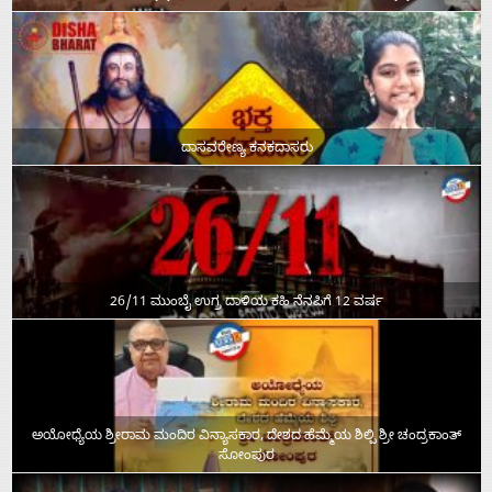
ದಾಸವರೇಣ್ಯ ಕನಕದಾಸರು
26/11 ಮುಂಬೈ ಉಗ್ರ ದಾಳಿಯ ಕಹಿ ನೆನಪಿಗೆ 12 ವರ್ಷ
ಅಯೋಧ್ಯೆಯ ಶ್ರೀರಾಮ ಮಂದಿರ ವಿನ್ಯಾಸಕಾರ, ದೇಶದ ಹೆಮ್ಮೆಯ ಶಿಲ್ಪಿ ಶ್ರೀ ಚಂದ್ರಕಾಂತ್‌
ಸೋಂಪುರ