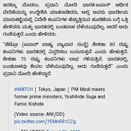
ಇದಕ್ಕೂ ಮೊದಲು, ಪ್ರಧಾನಿ ಮೋದಿ ಭಾರತ-ಜಪಾನ್ ಆರ್ಥಿಕ
ವೇದಿಕೆಯನ್ನು ಉದ್ದೇಶಿಸಿ ಮಾತನಾಡಿದರು, ಅಲ್ಲಿ ಅವರು ಭಾರತೀಯ
ಮಾರುಕಟ್ಟೆಯಲ್ಲಿ ವಿದೇಶಿ ಕಂಪನಿಗಳ ಹೆಚ್ಚುತ್ತಿರುವ ಹೂಡಿಕೆಯ ಬಗ್ಗೆ ಒತ್ತಿ
ಹೇಳಿದರು ಮತ್ತು ಭಾರತದಲ್ಲಿ ಬಂಡವಾಳ ಬೆಳೆಯುವುದಿಲ್ಲ, ಆದರೆ ಅದು
Home
ಗುಣಿಸುತ್ತದೆ ಎಂದು ಹೇಳಿದರು.
“ಜೆಟ್ರೋ (ಜಪಾನ್ ಬಾಹ್ಯ ವ್ಯಾಪಾರ ಸಂಸ್ಥೆ) ಶೇಕಡಾ 80 ರಷ್ಟು
ಕಂಪನಿಗಳು ಭಾರತದಲ್ಲಿ ವಿಸ್ತರಿಸಲು ಬಯಸುತ್ತವೆ ಎಂದು ಹೇಳುತ್ತದೆ.
About
ಶೇಕಡಾ 75 ರಷ್ಟು ಕಂಪನಿಗಳು ಲಾಭ ಗಳಿಸುತ್ತಿವೆ. ಭಾರತದಲ್ಲಿ,
ಬಂಡವಾಳವು ಕೇವಲ ಬೆಳೆಯುವುದಿಲ್ಲ, ಅದು ಗುಣಿಸುತ್ತದೆ” ಎಂದು
Us
ಪ್ರಧಾನಿ ಮೋದಿ ಹೇಳಿದ್ದಾರೆ.
#WATCH
| Tokyo, Japan | PM Modi meets
Advertise
former prime ministers, Yoshihide Suga and
Fumio Kishida
With
(Video source: ANI/DD)
pic.twitter.com/7EMnRR1CZg
s