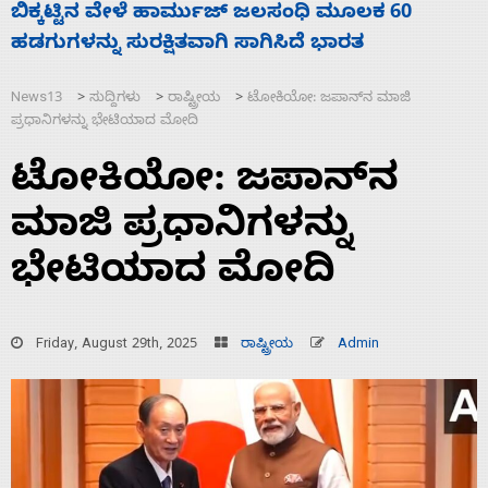
ನಾಗೇಂದ್ರ ರಾಜೀನಾಮೆ ಕೊಡದಿದ್ದರೆ ಸದನ ನಡೆಸಲು
ಬಿಡೆವು: ಛಲವಾದಿ ನಾರಾಯಣಸ್ವಾಮಿ
News13
ಸುದ್ದಿಗಳು
ರಾಷ್ಟ್ರೀಯ
ಟೋಕಿಯೋ: ಜಪಾನ್‌ನ ಮಾಜಿ
>
>
>
ಪ್ರಧಾನಿಗಳನ್ನು ಭೇಟಿಯಾದ ಮೋದಿ
ಟೋಕಿಯೋ: ಜಪಾನ್‌ನ
ಮಾಜಿ ಪ್ರಧಾನಿಗಳನ್ನು
ಭೇಟಿಯಾದ ಮೋದಿ
Friday, August 29th, 2025
ರಾಷ್ಟ್ರೀಯ
Admin