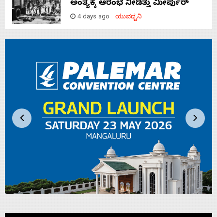
ಅಂತ್ಯಕ್ಕೆ ಆರಂಭ ನೀಡಿತ್ತು ಮೀರ್ಪುರ್
4 days ago
ಯುವಧ್ವನಿ