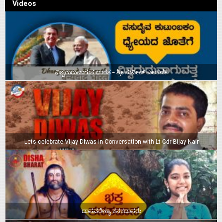
Videos
ವಿಶ್ವಗುರುವಾಗುತ್ತ ಭಾರತ – ಶ್ರೀ ಸುನೀಲ್‌ ಕುಲಕರ್ಣಿ
Lets celebrate Vijay Diwas in Conversation with Lt Cdr Bijay Nair
ದಾಸವರೇಣ್ಯ ಕನಕದಾಸರು