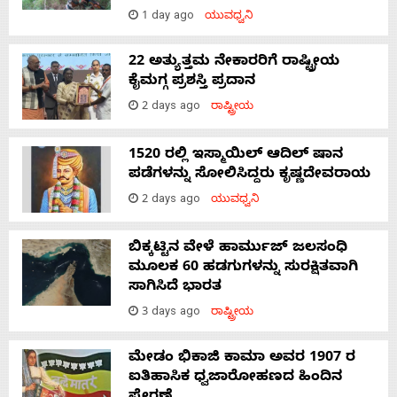
1 day ago
ಯುವಧ್ವನಿ
22 ಅತ್ಯುತ್ತಮ ನೇಕಾರರಿಗೆ ರಾಷ್ಟ್ರೀಯ
ಕೈಮಗ್ಗ ಪ್ರಶಸ್ತಿ ಪ್ರದಾನ
2 days ago
ರಾಷ್ಟ್ರೀಯ
1520 ರಲ್ಲಿ ಇಸ್ಮಾಯಿಲ್ ಆದಿಲ್ ಷಾನ
ಪಡೆಗಳನ್ನು ಸೋಲಿಸಿದ್ದರು ಕೃಷ್ಣದೇವರಾಯ
2 days ago
ಯುವಧ್ವನಿ
ಬಿಕ್ಕಟ್ಟಿನ ವೇಳೆ ಹಾರ್ಮುಜ್ ಜಲಸಂಧಿ
ಮೂಲಕ 60 ಹಡಗುಗಳನ್ನು ಸುರಕ್ಷಿತವಾಗಿ
ಸಾಗಿಸಿದೆ ಭಾರತ
3 days ago
ರಾಷ್ಟ್ರೀಯ
ಮೇಡಂ ಭಿಕಾಜಿ ಕಾಮಾ ಅವರ 1907 ರ
ಐತಿಹಾಸಿಕ ಧ್ವಜಾರೋಹಣದ ಹಿಂದಿನ