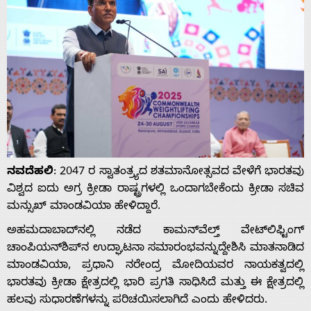
ನವದೆಹಲಿ
: 2047 ರ ಸ್ವಾತಂತ್ರ್ಯದ ಶತಮಾನೋತ್ಸವದ ವೇಳೆಗೆ ಭಾರತವು
ವಿಶ್ವದ ಐದು ಅಗ್ರ ಕ್ರೀಡಾ ರಾಷ್ಟ್ರಗಳಲ್ಲಿ ಒಂದಾಗಬೇಕೆಂದು ಕ್ರೀಡಾ ಸಚಿವ
ಮನ್ಸುಖ್ ಮಾಂಡವಿಯಾ ಹೇಳಿದ್ದಾರೆ.
ಅಹಮದಾಬಾದ್‌ನಲ್ಲಿ ನಡೆದ ಕಾಮನ್‌ವೆಲ್ತ್ ವೇಟ್‌ಲಿಫ್ಟಿಂಗ್
ಚಾಂಪಿಯನ್‌ಶಿಪ್‌ನ ಉದ್ಘಾಟನಾ ಸಮಾರಂಭವನ್ನುದ್ದೇಶಿಸಿ ಮಾತನಾಡಿದ
ಮಾಂಡವಿಯಾ, ಪ್ರಧಾನಿ ನರೇಂದ್ರ ಮೋದಿಯವರ ನಾಯಕತ್ವದಲ್ಲಿ
ಭಾರತವು ಕ್ರೀಡಾ ಕ್ಷೇತ್ರದಲ್ಲಿ ಭಾರಿ ಪ್ರಗತಿ ಸಾಧಿಸಿದೆ ಮತ್ತು ಈ ಕ್ಷೇತ್ರದಲ್ಲಿ
ಹಲವು ಸುಧಾರಣೆಗಳನ್ನು ಪರಿಚಯಿಸಲಾಗಿದೆ ಎಂದು ಹೇಳಿದರು.