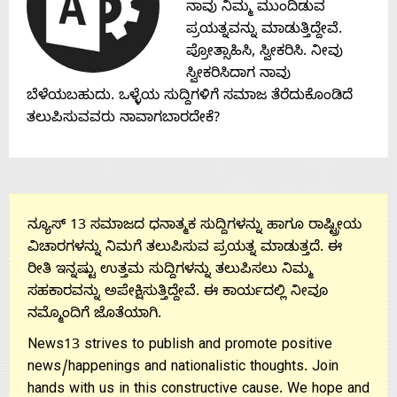
ನಾವು ನಿಮ್ಮ ಮುಂದಿಡುವ
Contact
ಪ್ರಯತ್ನವನ್ನು ಮಾಡುತ್ತಿದ್ದೇವೆ.
ಪ್ರೋತ್ಸಾಹಿಸಿ, ಸ್ವೀಕರಿಸಿ. ನೀವು
Us
ಸ್ವೀಕರಿಸಿದಾಗ ನಾವು
ಬೆಳೆಯಬಹುದು. ಒಳ್ಳೆಯ ಸುದ್ದಿಗಳಿಗೆ ಸಮಾಜ ತೆರೆದುಕೊಂಡಿದೆ
ತಲುಪಿಸುವವರು ನಾವಾಗಬಾರದೇಕೆ?
ನ್ಯೂಸ್ 13 ಸಮಾಜದ ಧನಾತ್ಮಕ ಸುದ್ದಿಗಳನ್ನು ಹಾಗೂ ರಾಷ್ಟ್ರೀಯ
ವಿಚಾರಗಳನ್ನು ನಿಮಗೆ ತಲುಪಿಸುವ ಪ್ರಯತ್ನ ಮಾಡುತ್ತದೆ. ಈ
ರೀತಿ ಇನ್ನಷ್ಟು ಉತ್ತಮ ಸುದ್ದಿಗಳನ್ನು ತಲುಪಿಸಲು ನಿಮ್ಮ
ಸಹಕಾರವನ್ನು ಅಪೇಕ್ಷಿಸುತ್ತಿದ್ದೇವೆ. ಈ ಕಾರ್ಯದಲ್ಲಿ ನೀವೂ
ನಮ್ಮೊಂದಿಗೆ ಜೊತೆಯಾಗಿ.
News13 strives to publish and promote positive
news/happenings and nationalistic thoughts. Join
hands with us in this constructive cause. We hope and