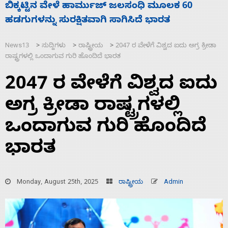
ನಾಗೇಂದ್ರ ರಾಜೀನಾಮೆ ಕೊಡದಿದ್ದರೆ ಸದನ ನಡೆಸಲು
ಸ
ಬಿಡೆವು: ಛಲವಾದಿ ನಾರಾಯಣಸ್ವಾಮಿ
ಹ
News13
ಸುದ್ದಿಗಳು
ರಾಷ್ಟ್ರೀಯ
2047 ರ ವೇಳೆಗೆ ವಿಶ್ವದ ಐದು ಅಗ್ರ ಕ್ರೀಡಾ
>
>
>
ರಾಷ್ಟ್ರಗಳಲ್ಲಿ ಒಂದಾಗುವ ಗುರಿ ಹೊಂದಿದೆ ಭಾರತ
2047 ರ ವೇಳೆಗೆ ವಿಶ್ವದ ಐದು
ಅಗ್ರ ಕ್ರೀಡಾ ರಾಷ್ಟ್ರಗಳಲ್ಲಿ
ಒಂದಾಗುವ ಗುರಿ ಹೊಂದಿದೆ
ಭಾರತ
Monday, August 25th, 2025
ರಾಷ್ಟ್ರೀಯ
Admin