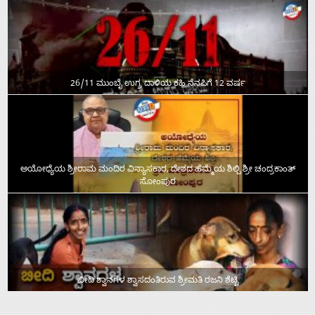
26/11 ಮುಂಬೈ ಉಗ್ರ ದಾಳಿಯ ಕಹಿ ನೆನಪಿಗೆ 12 ವರ್ಷ
ಅಯೋಧ್ಯೆಯ ಶ್ರೀರಾಮ ಮಂದಿರ ವಿನ್ಯಾಸಕಾರ, ದೇಶದ ಹೆಮ್ಮೆಯ ಶಿಲ್ಪಿ ಶ್ರೀ ಚಂದ್ರಕಾಂತ್‌
ಸೋಂಪುರ
ಬೀದಿ ಶ್ವಾನಗಳ ಶ್ವಾಸದಂತಿರುವ ಶ್ರೀಮತಿ ರಜನಿ ಶೆಟ್ಟಿ