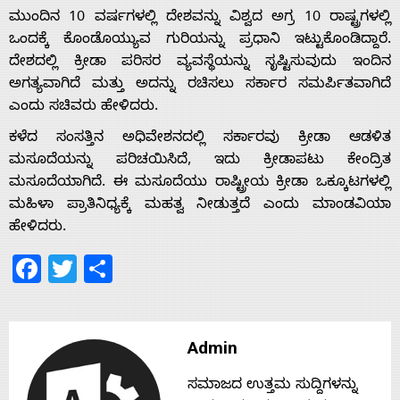
ಮುಂದಿನ 10 ವರ್ಷಗಳಲ್ಲಿ ದೇಶವನ್ನು ವಿಶ್ವದ ಅಗ್ರ 10 ರಾಷ್ಟ್ರಗಳಲ್ಲಿ
ಒಂದಕ್ಕೆ ಕೊಂಡೊಯ್ಯುವ ಗುರಿಯನ್ನು ಪ್ರಧಾನಿ ಇಟ್ಟುಕೊಂಡಿದ್ದಾರೆ.
Home
ದೇಶದಲ್ಲಿ ಕ್ರೀಡಾ ಪರಿಸರ ವ್ಯವಸ್ಥೆಯನ್ನು ಸೃಷ್ಟಿಸುವುದು ಇಂದಿನ
ಅಗತ್ಯವಾಗಿದೆ ಮತ್ತು ಅದನ್ನು ರಚಿಸಲು ಸರ್ಕಾರ ಸಮರ್ಪಿತವಾಗಿದೆ
ಎಂದು ಸಚಿವರು ಹೇಳಿದರು.
About
ಕಳೆದ ಸಂಸತ್ತಿನ ಅಧಿವೇಶನದಲ್ಲಿ ಸರ್ಕಾರವು ಕ್ರೀಡಾ ಆಡಳಿತ
ಮಸೂದೆಯನ್ನು ಪರಿಚಯಿಸಿದೆ, ಇದು ಕ್ರೀಡಾಪಟು ಕೇಂದ್ರಿತ
Us
ಮಸೂದೆಯಾಗಿದೆ. ಈ ಮಸೂದೆಯು ರಾಷ್ಟ್ರೀಯ ಕ್ರೀಡಾ ಒಕ್ಕೂಟಗಳಲ್ಲಿ
ಮಹಿಳಾ ಪ್ರಾತಿನಿಧ್ಯಕ್ಕೆ ಮಹತ್ವ ನೀಡುತ್ತದೆ ಎಂದು ಮಾಂಡವಿಯಾ
ಹೇಳಿದರು.
Advertise
Facebook
Twitter
Share
With
s
Admin
ಸಮಾಜದ ಉತ್ತಮ ಸುದ್ದಿಗಳನ್ನು