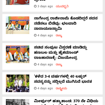
ಪ್ರೇರಣೆ
3 days ago
ಯುವಧ್ವನಿ
ನಾಗೇಂದ್ರ ರಾಜೀನಾಮೆ ಕೊಡದಿದ್ದರೆ ಸದನ
ನಡೆಸಲು ಬಿಡೆವು: ಛಲವಾದಿ
ನಾರಾಯಣಸ್ವಾಮಿ
4 days ago
ರಾಜ್ಯ
ಸಚಿವ ಸಂಪುಟ ವಿಸ್ತರಣೆ ಮಾಡಿದ್ದು
ಹಣಬಲ ಮತ್ತು ಹೈಕಮಾಂಡ್
ರಾಜಕಾರಣಕ್ಕೆ: ವಿಜಯೇಂದ್ರ
4 days ago
ರಾಜ್ಯ
‘ಕಳೆದ 3-4 ವರ್ಷಗಳಲ್ಲಿ 40 ಲಷ್ಕರ್
ಸದಸ್ಯರನ್ನು ಸದ್ದಿಲ್ಲದೆ ಮುಗಿಸಿದೆ ಭಾರತ
4 days ago
ರಾಷ್ಟ್ರೀಯ
ಮೀರ್ಪುರ್ ಹತ್ಯಾಕಾಂಡ: 370 ನೇ ವಿಧಿಯ