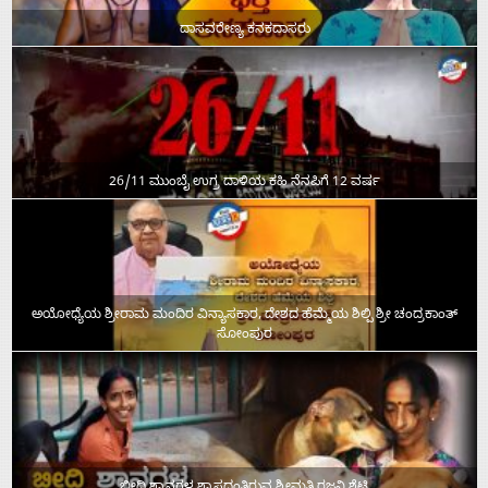
ದಾಸವರೇಣ್ಯ ಕನಕದಾಸರು
26/11 ಮುಂಬೈ ಉಗ್ರ ದಾಳಿಯ ಕಹಿ ನೆನಪಿಗೆ 12 ವರ್ಷ
ಅಯೋಧ್ಯೆಯ ಶ್ರೀರಾಮ ಮಂದಿರ ವಿನ್ಯಾಸಕಾರ, ದೇಶದ ಹೆಮ್ಮೆಯ ಶಿಲ್ಪಿ ಶ್ರೀ ಚಂದ್ರಕಾಂತ್‌
ಸೋಂಪುರ
ಬೀದಿ ಶ್ವಾನಗಳ ಶ್ವಾಸದಂತಿರುವ ಶ್ರೀಮತಿ ರಜನಿ ಶೆಟ್ಟಿ