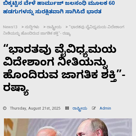
ಮೂಲಕ 60
ನಾಗೇಂದ್ರ ರಾಜೀನಾಮೆ ಕೊಡದಿದ್ದರೆ ಸದನ 
ರತ
ಬಿಡೆವು: ಛಲವಾದಿ ನಾರಾಯಣಸ್ವಾಮಿ
News13
ಸುದ್ದಿಗಳು
ರಾಷ್ಟ್ರೀಯ
“ಭಾರತವು ವೈವಿಧ್ಯಮಯ ವಿದೇಶಾಂಗ
>
>
>
ನೀತಿಯನ್ನು ಹೊಂದಿರುವ ಜಾಗತಿಕ ಶಕ್ತಿ”- ರಷ್ಯಾ
“ಭಾರತವು ವೈವಿಧ್ಯಮಯ
ವಿದೇಶಾಂಗ ನೀತಿಯನ್ನು
ಹೊಂದಿರುವ ಜಾಗತಿಕ ಶಕ್ತಿ”-
ರಷ್ಯಾ
Thursday, August 21st, 2025
ರಾಷ್ಟ್ರೀಯ
Admin