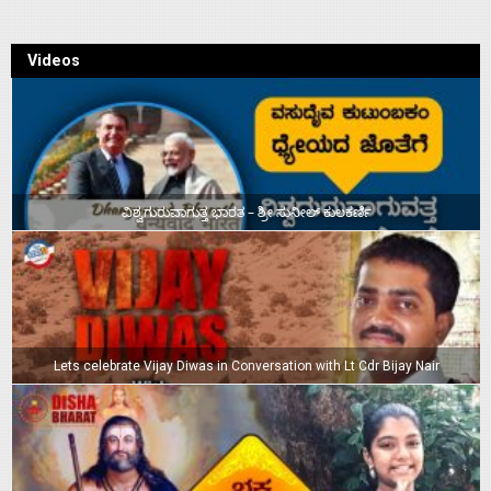
Videos
ವಿಶ್ವಗುರುವಾಗುತ್ತ ಭಾರತ – ಶ್ರೀ ಸುನೀಲ್‌ ಕುಲಕರ್ಣಿ
Lets celebrate Vijay Diwas in Conversation with Lt Cdr Bijay Nair