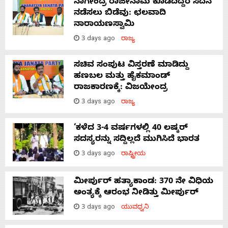
ನಾಗೇಂದ್ರ ರಾಜೀನಾಮೆ ಕೊಡದಿದ್ದರೆ ಸದನ
ನಡೆಸಲು ಬಿಡೆವು: ಛಲವಾದಿ
ನಾರಾಯಣಸ್ವಾಮಿ
3 days ago
ರಾಜ್ಯ
ಸಚಿವ ಸಂಪುಟ ವಿಸ್ತರಣೆ ಮಾಡಿದ್ದು
ಹಣಬಲ ಮತ್ತು ಹೈಕಮಾಂಡ್
ರಾಜಕಾರಣಕ್ಕೆ: ವಿಜಯೇಂದ್ರ
3 days ago
ರಾಜ್ಯ
‘ಕಳೆದ 3-4 ವರ್ಷಗಳಲ್ಲಿ 40 ಲಷ್ಕರ್
ಸದಸ್ಯರನ್ನು ಸದ್ದಿಲ್ಲದೆ ಮುಗಿಸಿದೆ ಭಾರತ
3 days ago
ರಾಷ್ಟ್ರೀಯ
ಮೀರ್ಪುರ್ ಹತ್ಯಾಕಾಂಡ: 370 ನೇ ವಿಧಿಯ
ಅಂತ್ಯಕ್ಕೆ ಆರಂಭ ನೀಡಿತ್ತು ಮೀರ್ಪುರ್
3 days ago
ಯುವಧ್ವನಿ