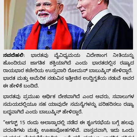
ನವದೆಹಲಿ
: ಭಾರತವು ವೈವಿಧ್ಯಮಯ ವಿದೇಶಾಂಗ ನೀತಿಯನ್ನು
ಹೊಂದಿರುವ ಜಾಗತಿಕ ಶಕ್ತಿಯಾಗಿದೆ ಎಂದು ಭಾರತದಲ್ಲಿನ ರಷ್ಯಾದ
ರಾಯಭಾರ ಕಚೇರಿಯ ಉಸ್ತುವಾರಿ ರೋಮನ್ ಬಾಬುಷ್ಕಿನ್ ಹೇಳಿದ್ದಾರೆ.
ಭಾರತ ಮತ್ತು ಅಮೆರಿಕ ನಡುವಿನ ಇತ್ತೀಚಿನ ಉದ್ವಿಗ್ನತೆಯ ನಡುವೆ ಅವರ
ಈ ಹೇಳಿಕೆ ಬಂದಿದೆ.
ಭಾರತವು ಪ್ರಮುಖ ಆರ್ಥಿಕ ದೇಶವಾಗಿದೆ ಎಂದ ಅವರು, ಸವಾಲುಗಳ
ಸಮಯದಲ್ಲಿಯೂ ಸಹ ಯಾವುದೇ ಸಮಸ್ಯೆಗಳನ್ನು ಪರಿಹರಿಸಲು ರಷ್ಯಾ
ಬದ್ಧವಾಗಿದೆ ಎಂದು ಬಾಬುಷ್ಕಿನ್ ಹೇಳಿದ್ದಾರೆ.
“ಆಗಸ್ಟ್ 15 ರಂದು ಅಲಾಸ್ಕಾದಲ್ಲಿ ನಡೆದ ಈ ಶೃಂಗಸಭೆಯ ಬಗ್ಗೆ ಹಲವು
ವದಂತಿಗಳು ಮತ್ತು ಊಹಾಪೋಹಗಳಿವೆ. ವಾಸ್ತವವಾಗಿ, ಇದು ಒಂದು