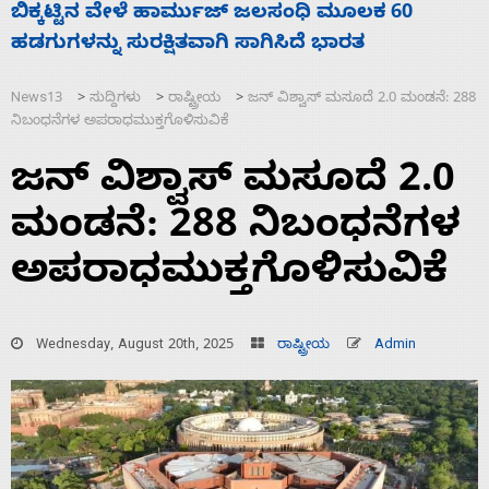
ನಾಗೇಂದ್ರ ರಾಜೀನಾಮೆ ಕೊಡದಿದ್ದರೆ ಸದನ ನಡೆಸಲು
ಬಿಡೆವು: ಛಲವಾದಿ ನಾರಾಯಣಸ್ವಾಮಿ
News13
ಸುದ್ದಿಗಳು
ರಾಷ್ಟ್ರೀಯ
ಜನ್ ವಿಶ್ವಾಸ್ ಮಸೂದೆ 2.0 ಮಂಡನೆ: 288
>
>
>
ನಿಬಂಧನೆಗಳ ಅಪರಾಧಮುಕ್ತಗೊಳಿಸುವಿಕೆ
ಜನ್ ವಿಶ್ವಾಸ್ ಮಸೂದೆ 2.0
ಮಂಡನೆ: 288 ನಿಬಂಧನೆಗಳ
ಅಪರಾಧಮುಕ್ತಗೊಳಿಸುವಿಕೆ
Wednesday, August 20th, 2025
ರಾಷ್ಟ್ರೀಯ
Admin