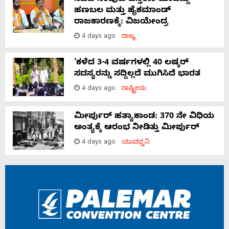
ಸಚಿವ ಸಂಪುಟ ವಿಸ್ತರಣೆ ಮಾಡಿದ್ದು
ಹಣಬಲ ಮತ್ತು ಹೈಕಮಾಂಡ್
ರಾಜಕಾರಣಕ್ಕೆ: ವಿಜಯೇಂದ್ರ
4 days ago
ರಾಜ್ಯ
‘ಕಳೆದ 3-4 ವರ್ಷಗಳಲ್ಲಿ 40 ಲಷ್ಕರ್
ಸದಸ್ಯರನ್ನು ಸದ್ದಿಲ್ಲದೆ ಮುಗಿಸಿದೆ ಭಾರತ
4 days ago
ರಾಷ್ಟ್ರೀಯ
ಮೀರ್ಪುರ್ ಹತ್ಯಾಕಾಂಡ: 370 ನೇ ವಿಧಿಯ
ಅಂತ್ಯಕ್ಕೆ ಆರಂಭ ನೀಡಿತ್ತು ಮೀರ್ಪುರ್
4 days ago
ಯುವಧ್ವನಿ