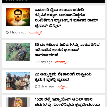
Recent News
ಕಾಕೋರಿ ರೈಲು ಕಾರ್ಯಾಚರಣೆ:
ತಪ್ಪಿಸಿಕೊಳ್ಳುವ ಅವಕಾಶವಿದ್ದರೂ
ನಂಬಿಕೆಗಾಗಿ ಪ್ರಾಣತ್ಯಾಗ ಮಾಡಿದ ರಾಮ್
ಪ್ರಸಾದ್ ಬಿಸ್ಮಿಲ್
9 hours ago
ಯುವಧ್ವನಿ
30 ದಂಗೆಕೋರ ಶಿಬಿರಗಳನ್ನು ನಾಶಪಡಿಸಿದ
ಐತಿಹಾಸಿಕ ಭಾರತ-ಭೂತಾನ್
ಕಾರ್ಯಾಚರಣೆ
1 day ago
ಯುವಧ್ವನಿ
22 ಅತ್ಯುತ್ತಮ ನೇಕಾರರಿಗೆ ರಾಷ್ಟ್ರೀಯ
ಕೈಮಗ್ಗ ಪ್ರಶಸ್ತಿ ಪ್ರದಾನ
2 days ago
ರಾಷ್ಟ್ರೀಯ
1520 ರಲ್ಲಿ ಇಸ್ಮಾಯಿಲ್ ಆದಿಲ್ ಷಾನ
ಪಡೆಗಳನ್ನು ಸೋಲಿಸಿದ್ದರು ಕೃಷ್ಣದೇವರಾಯ