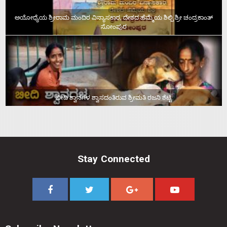
ಅಯೋಧ್ಯೆಯ ಶ್ರೀರಾಮ ಮಂದಿರ ವಿನ್ಯಾಸಕಾರ, ದೇಶದ ಹೆಮ್ಮೆಯ ಶಿಲ್ಪಿ ಶ್ರೀ ಚಂದ್ರಕಾಂತ್‌
ಸೋಂಪುರ
ಬೀದಿ ಶ್ವಾನಗಳ ಶ್ವಾಸದಂತಿರುವ ಶ್ರೀಮತಿ ರಜನಿ ಶೆಟ್ಟಿ
Stay Connected