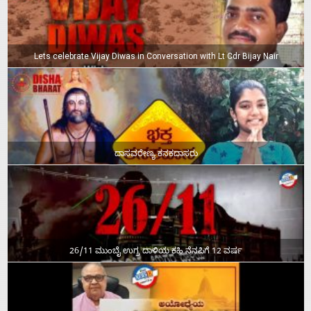
Lets celebrate Vijay Diwas in Conversation with Lt Cdr Bijay Nair
ದಾಸವರೇಣ್ಯ ಕನಕದಾಸರು
26/11 ಮುಂಬೈ ಉಗ್ರ ದಾಳಿಯ ಕಹಿ ನೆನಪಿಗೆ 12 ವರ್ಷ