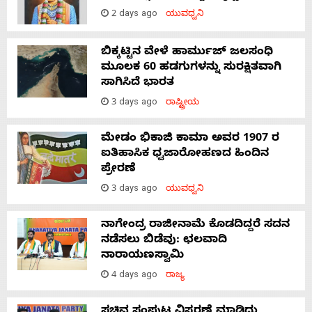
2 days ago
ಯುವಧ್ವನಿ
ಬಿಕ್ಕಟ್ಟಿನ ವೇಳೆ ಹಾರ್ಮುಜ್ ಜಲಸಂಧಿ
ಮೂಲಕ 60 ಹಡಗುಗಳನ್ನು ಸುರಕ್ಷಿತವಾಗಿ
ಸಾಗಿಸಿದೆ ಭಾರತ
3 days ago
ರಾಷ್ಟ್ರೀಯ
ಮೇಡಂ ಭಿಕಾಜಿ ಕಾಮಾ ಅವರ 1907 ರ
ಐತಿಹಾಸಿಕ ಧ್ವಜಾರೋಹಣದ ಹಿಂದಿನ
ಪ್ರೇರಣೆ
3 days ago
ಯುವಧ್ವನಿ
ನಾಗೇಂದ್ರ ರಾಜೀನಾಮೆ ಕೊಡದಿದ್ದರೆ ಸದನ
ನಡೆಸಲು ಬಿಡೆವು: ಛಲವಾದಿ
ನಾರಾಯಣಸ್ವಾಮಿ
4 days ago
ರಾಜ್ಯ