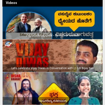
Videos
ವಿಶ್ವಗುರುವಾಗುತ್ತ ಭಾರತ – ಶ್ರೀ ಸುನೀಲ್‌ ಕುಲಕರ್ಣಿ
Lets celebrate Vijay Diwas in Conversation with Lt Cdr Bijay Nair
ದಾಸವರೇಣ್ಯ ಕನಕದಾಸರು