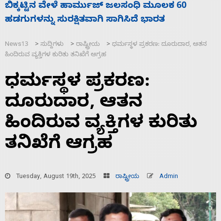
ನಾಗೇಂದ್ರ ರಾಜೀನಾಮೆ ಕೊಡದಿದ್ದರೆ ಸದನ ನಡೆಸಲು
ಸ
ಬಿಡೆವು: ಛಲವಾದಿ ನಾರಾಯಣಸ್ವಾಮಿ
ಹ
News13
ಸುದ್ದಿಗಳು
ರಾಷ್ಟ್ರೀಯ
ಧರ್ಮಸ್ಥಳ ಪ್ರಕರಣ: ದೂರುದಾರ, ಆತನ
>
>
>
ಹಿಂದಿರುವ ವ್ಯಕ್ತಿಗಳ ಕುರಿತು ತನಿಖೆಗೆ ಆಗ್ರಹ
ಧರ್ಮಸ್ಥಳ ಪ್ರಕರಣ:
ದೂರುದಾರ, ಆತನ
ಹಿಂದಿರುವ ವ್ಯಕ್ತಿಗಳ ಕುರಿತು
ತನಿಖೆಗೆ ಆಗ್ರಹ
Tuesday, August 19th, 2025
ರಾಷ್ಟ್ರೀಯ
Admin