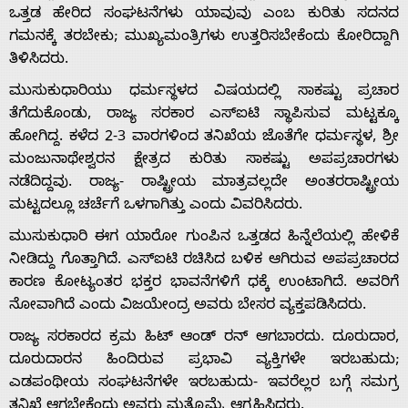
ಒತ್ತಡ ಹೇರಿದ ಸಂಘಟನೆಗಳು ಯಾವುವು ಎಂಬ ಕುರಿತು ಸದನದ
ಗಮನಕ್ಕೆ ತರಬೇಕು; ಮುಖ್ಯಮಂತ್ರಿಗಳು ಉತ್ತರಿಸಬೇಕೆಂದು ಕೋರಿದ್ದಾಗಿ
ತಿಳಿಸಿದರು.
ಮುಸುಕುಧಾರಿಯು ಧರ್ಮಸ್ಥಳದ ವಿಷಯದಲ್ಲಿ ಸಾಕಷ್ಟು ಪ್ರಚಾರ
ತೆಗೆದುಕೊಂಡು, ರಾಜ್ಯ ಸರಕಾರ ಎಸ್‍ಐಟಿ ಸ್ಥಾಪಿಸುವ ಮಟ್ಟಕ್ಕೂ
ಹೋಗಿದ್ದ. ಕಳೆದ 2-3 ವಾರಗಳಿಂದ ತನಿಖೆಯ ಜೊತೆಗೇ ಧರ್ಮಸ್ಥಳ, ಶ್ರೀ
ಮಂಜುನಾಥೇಶ್ವರನ ಕ್ಷೇತ್ರದ ಕುರಿತು ಸಾಕಷ್ಟು ಅಪಪ್ರಚಾರಗಳು
Home
ನಡೆದಿದ್ದವು. ರಾಜ್ಯ- ರಾಷ್ಟ್ರೀಯ ಮಾತ್ರವಲ್ಲದೇ ಅಂತರರಾಷ್ಟ್ರೀಯ
ಮಟ್ಟದಲ್ಲೂ ಚರ್ಚೆಗೆ ಒಳಗಾಗಿತ್ತು ಎಂದು ವಿವರಿಸಿದರು.
About
ಮುಸುಕುಧಾರಿ ಈಗ ಯಾರೋ ಗುಂಪಿನ ಒತ್ತಡದ ಹಿನ್ನೆಲೆಯಲ್ಲಿ ಹೇಳಿಕೆ
ನೀಡಿದ್ದು ಗೊತ್ತಾಗಿದೆ. ಎಸ್‍ಐಟಿ ರಚಿಸಿದ ಬಳಿಕ ಆಗಿರುವ ಅಪಪ್ರಚಾರದ
ಕಾರಣ ಕೋಟ್ಯಂತರ ಭಕ್ತರ ಭಾವನೆಗಳಿಗೆ ಧಕ್ಕೆ ಉಂಟಾಗಿದೆ. ಅವರಿಗೆ
Us
ನೋವಾಗಿದೆ ಎಂದು ವಿಜಯೇಂದ್ರ ಅವರು ಬೇಸರ ವ್ಯಕ್ತಪಡಿಸಿದರು.
ರಾಜ್ಯ ಸರಕಾರದ ಕ್ರಮ ಹಿಟ್ ಆಂಡ್ ರನ್ ಆಗಬಾರದು. ದೂರುದಾರ,
Advertise
ದೂರುದಾರನ ಹಿಂದಿರುವ ಪ್ರಭಾವಿ ವ್ಯಕ್ತಿಗಳೇ ಇರಬಹುದು;
ಎಡಪಂಥೀಯ ಸಂಘಟನೆಗಳೇ ಇರಬಹುದು- ಇವರೆಲ್ಲರ ಬಗ್ಗೆ ಸಮಗ್ರ
ತನಿಖೆ ಆಗಬೇಕೆಂದು ಅವರು ಮತ್ತೊಮ್ಮೆ ಆಗ್ರಹಿಸಿದರು.