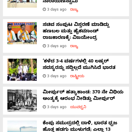
ನಾರಾಯಣಸ್ವಾಮಿ
3 days ago
ರಾಜ್ಯ
ಸಚಿವ ಸಂಪುಟ ವಿಸ್ತರಣೆ ಮಾಡಿದ್ದು
ಹಣಬಲ ಮತ್ತು ಹೈಕಮಾಂಡ್
ರಾಜಕಾರಣಕ್ಕೆ: ವಿಜಯೇಂದ್ರ
3 days ago
ರಾಜ್ಯ
‘ಕಳೆದ 3-4 ವರ್ಷಗಳಲ್ಲಿ 40 ಲಷ್ಕರ್
ಸದಸ್ಯರನ್ನು ಸದ್ದಿಲ್ಲದೆ ಮುಗಿಸಿದೆ ಭಾರತ
3 days ago
ರಾಷ್ಟ್ರೀಯ
ಮೀರ್ಪುರ್ ಹತ್ಯಾಕಾಂಡ: 370 ನೇ ವಿಧಿಯ
ಅಂತ್ಯಕ್ಕೆ ಆರಂಭ ನೀಡಿತ್ತು ಮೀರ್ಪುರ್
3 days ago
ಯುವಧ್ವನಿ
ಕೆಂಪು ಸಮುದ್ರದಲ್ಲಿ ದಾಳಿ, ಭಾರತ ಧ್ವಜ
ಹೊತ್ತ ಹಡಗು ಮುಳುಗಡೆ; ಎಲ್ಲಾ 13