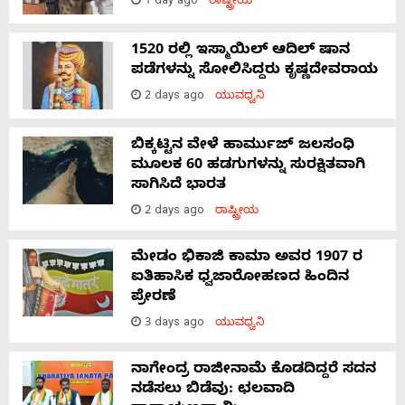
1 day ago
ರಾಷ್ಟ್ರೀಯ
1520 ರಲ್ಲಿ ಇಸ್ಮಾಯಿಲ್ ಆದಿಲ್ ಷಾನ
ಪಡೆಗಳನ್ನು ಸೋಲಿಸಿದ್ದರು ಕೃಷ್ಣದೇವರಾಯ
2 days ago
ಯುವಧ್ವನಿ
ಬಿಕ್ಕಟ್ಟಿನ ವೇಳೆ ಹಾರ್ಮುಜ್ ಜಲಸಂಧಿ
ಮೂಲಕ 60 ಹಡಗುಗಳನ್ನು ಸುರಕ್ಷಿತವಾಗಿ
ಸಾಗಿಸಿದೆ ಭಾರತ
2 days ago
ರಾಷ್ಟ್ರೀಯ
ಮೇಡಂ ಭಿಕಾಜಿ ಕಾಮಾ ಅವರ 1907 ರ
ಐತಿಹಾಸಿಕ ಧ್ವಜಾರೋಹಣದ ಹಿಂದಿನ
ಪ್ರೇರಣೆ
3 days ago
ಯುವಧ್ವನಿ
ನಾಗೇಂದ್ರ ರಾಜೀನಾಮೆ ಕೊಡದಿದ್ದರೆ ಸದನ
ನಡೆಸಲು ಬಿಡೆವು: ಛಲವಾದಿ