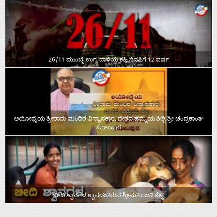
26/11 ಮುಂಬೈ ಉಗ್ರ ದಾಳಿಯ ಕಹಿ ನೆನಪಿಗೆ 12 ವರ್ಷ
ಅಯೋಧ್ಯೆಯ ಶ್ರೀರಾಮ ಮಂದಿರ ವಿನ್ಯಾಸಕಾರ, ದೇಶದ ಹೆಮ್ಮೆಯ ಶಿಲ್ಪಿ ಶ್ರೀ ಚಂದ್ರಕಾಂತ್‌
ಸೋಂಪುರ
ಬೀದಿ ಶ್ವಾನಗಳ ಶ್ವಾಸದಂತಿರುವ ಶ್ರೀಮತಿ ರಜನಿ ಶೆಟ್ಟಿ