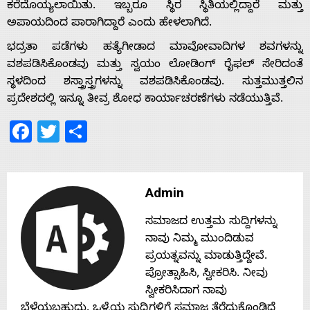
ಕರೆದೊಯ್ಯಲಾಯಿತು. ಇಬ್ಬರೂ ಸ್ಥಿರ ಸ್ಥಿತಿಯಲ್ಲಿದ್ದಾರೆ ಮತ್ತು
ಅಪಾಯದಿಂದ ಪಾರಾಗಿದ್ದಾರೆ ಎಂದು ಹೇಳಲಾಗಿದೆ.
Home
ಭದ್ರತಾ ಪಡೆಗಳು ಹತ್ಯೆಗೀಡಾದ ಮಾವೋವಾದಿಗಳ ಶವಗಳನ್ನು
ವಶಪಡಿಸಿಕೊಂಡವು ಮತ್ತು ಸ್ವಯಂ ಲೋಡಿಂಗ್ ರೈಫಲ್ ಸೇರಿದಂತೆ
About
ಸ್ಥಳದಿಂದ ಶಸ್ತ್ರಾಸ್ತ್ರಗಳನ್ನು ವಶಪಡಿಸಿಕೊಂಡವು. ಸುತ್ತಮುತ್ತಲಿನ
ಪ್ರದೇಶದಲ್ಲಿ ಇನ್ನೂ ತೀವ್ರ ಶೋಧ ಕಾರ್ಯಾಚರಣೆಗಳು ನಡೆಯುತ್ತಿವೆ.
Us
Facebook
Twitter
Share
Advertise
Admin
With
ಸಮಾಜದ ಉತ್ತಮ ಸುದ್ದಿಗಳನ್ನು
ನಾವು ನಿಮ್ಮ ಮುಂದಿಡುವ
s
ಪ್ರಯತ್ನವನ್ನು ಮಾಡುತ್ತಿದ್ದೇವೆ.
ಪ್ರೋತ್ಸಾಹಿಸಿ, ಸ್ವೀಕರಿಸಿ. ನೀವು
ಸ್ವೀಕರಿಸಿದಾಗ ನಾವು
Contact
ಬೆಳೆಯಬಹುದು. ಒಳ್ಳೆಯ ಸುದ್ದಿಗಳಿಗೆ ಸಮಾಜ ತೆರೆದುಕೊಂಡಿದೆ