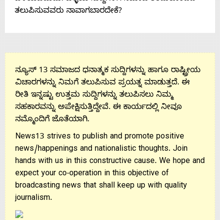
ತಲುಪಿಸುವವರು ನಾವಾಗಬಾರದೇಕೆ?
Us
ನ್ಯೂಸ್ 13 ಸಮಾಜದ ಧನಾತ್ಮಕ ಸುದ್ದಿಗಳನ್ನು ಹಾಗೂ ರಾಷ್ಟ್ರೀಯ
ವಿಚಾರಗಳನ್ನು ನಿಮಗೆ ತಲುಪಿಸುವ ಪ್ರಯತ್ನ ಮಾಡುತ್ತದೆ. ಈ
ರೀತಿ ಇನ್ನಷ್ಟು ಉತ್ತಮ ಸುದ್ದಿಗಳನ್ನು ತಲುಪಿಸಲು ನಿಮ್ಮ
ಸಹಕಾರವನ್ನು ಅಪೇಕ್ಷಿಸುತ್ತಿದ್ದೇವೆ. ಈ ಕಾರ್ಯದಲ್ಲಿ ನೀವೂ
ನಮ್ಮೊಂದಿಗೆ ಜೊತೆಯಾಗಿ.
News13 strives to publish and promote positive
news/happenings and nationalistic thoughts. Join
hands with us in this constructive cause. We hope and
expect your co-operation in this objective of
broadcasting news that shall keep up with quality
journalism.