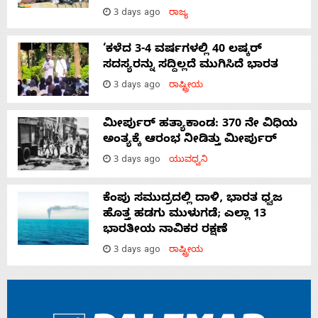
3 days ago
ರಾಜ್ಯ
‘ಕಳೆದ 3-4 ವರ್ಷಗಳಲ್ಲಿ 40 ಲಷ್ಕರ್
ಸದಸ್ಯರನ್ನು ಸದ್ದಿಲ್ಲದೆ ಮುಗಿಸಿದೆ ಭಾರತ
3 days ago
ರಾಷ್ಟ್ರೀಯ
ಮೀರ್ಪುರ್ ಹತ್ಯಾಕಾಂಡ: 370 ನೇ ವಿಧಿಯ
ಅಂತ್ಯಕ್ಕೆ ಆರಂಭ ನೀಡಿತ್ತು ಮೀರ್ಪುರ್
3 days ago
ಯುವಧ್ವನಿ
ಕೆಂಪು ಸಮುದ್ರದಲ್ಲಿ ದಾಳಿ, ಭಾರತ ಧ್ವಜ
ಹೊತ್ತ ಹಡಗು ಮುಳುಗಡೆ; ಎಲ್ಲಾ 13
ಭಾರತೀಯ ನಾವಿಕರ ರಕ್ಷಣೆ
3 days ago
ರಾಷ್ಟ್ರೀಯ