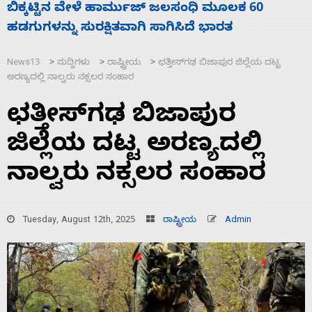
ನಾಗೇಂದ್ರ ರಾಜೀನಾಮೆ ಕೊಡದಿದ್ದರೆ ಸದನ ನಡೆಸಲು
ಬಿಡೆವು: ಛಲವಾದಿ ನಾರಾಯಣಸ್ವಾಮಿ
News13
ಸುದ್ದಿಗಳು
ರಾಷ್ಟ್ರೀಯ
ಛತ್ತೀಸ್‌ಗಢ ಬಿಜಾಪುರ ಜಿಲ್ಲೆಯ ದಟ್ಟ
>
>
>
ಅರಣ್ಯದಲ್ಲಿ ನಾಲ್ವರು ನಕ್ಸಲರ ಸಂಹಾರ
ಛತ್ತೀಸ್‌ಗಢ ಬಿಜಾಪುರ
ಜಿಲ್ಲೆಯ ದಟ್ಟ ಅರಣ್ಯದಲ್ಲಿ
ನಾಲ್ವರು ನಕ್ಸಲರ ಸಂಹಾರ
Tuesday, August 12th, 2025
ರಾಷ್ಟ್ರೀಯ
Admin