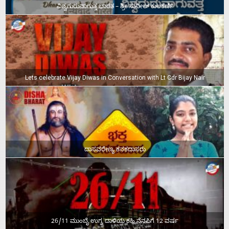
ವಿಶ್ವಗುರುವಾಗುತ್ತ ಭಾರತ – ಶ್ರೀ ಸುನೀಲ್‌ ಕುಲಕರ್ಣಿ
Lets celebrate Vijay Diwas in Conversation with Lt Cdr Bijay Nair
ದಾಸವರೇಣ್ಯ ಕನಕದಾಸರು
26/11 ಮುಂಬೈ ಉಗ್ರ ದಾಳಿಯ ಕಹಿ ನೆನಪಿಗೆ 12 ವರ್ಷ