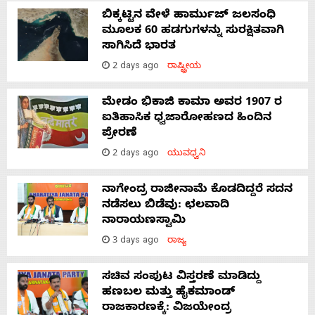
ಬಿಕ್ಕಟ್ಟಿನ ವೇಳೆ ಹಾರ್ಮುಜ್ ಜಲಸಂಧಿ
ಮೂಲಕ 60 ಹಡಗುಗಳನ್ನು ಸುರಕ್ಷಿತವಾಗಿ
ಸಾಗಿಸಿದೆ ಭಾರತ
2 days ago
ರಾಷ್ಟ್ರೀಯ
ಮೇಡಂ ಭಿಕಾಜಿ ಕಾಮಾ ಅವರ 1907 ರ
ಐತಿಹಾಸಿಕ ಧ್ವಜಾರೋಹಣದ ಹಿಂದಿನ
ಪ್ರೇರಣೆ
2 days ago
ಯುವಧ್ವನಿ
ನಾಗೇಂದ್ರ ರಾಜೀನಾಮೆ ಕೊಡದಿದ್ದರೆ ಸದನ
ನಡೆಸಲು ಬಿಡೆವು: ಛಲವಾದಿ
ನಾರಾಯಣಸ್ವಾಮಿ
3 days ago
ರಾಜ್ಯ
ಸಚಿವ ಸಂಪುಟ ವಿಸ್ತರಣೆ ಮಾಡಿದ್ದು
ಹಣಬಲ ಮತ್ತು ಹೈಕಮಾಂಡ್
ರಾಜಕಾರಣಕ್ಕೆ: ವಿಜಯೇಂದ್ರ