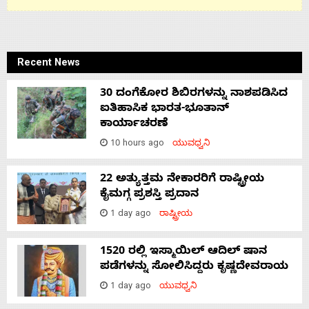
Recent News
30 ದಂಗೆಕೋರ ಶಿಬಿರಗಳನ್ನು ನಾಶಪಡಿಸಿದ
ಐತಿಹಾಸಿಕ ಭಾರತ-ಭೂತಾನ್
ಕಾರ್ಯಾಚರಣೆ
10 hours ago
ಯುವಧ್ವನಿ
22 ಅತ್ಯುತ್ತಮ ನೇಕಾರರಿಗೆ ರಾಷ್ಟ್ರೀಯ
ಕೈಮಗ್ಗ ಪ್ರಶಸ್ತಿ ಪ್ರದಾನ
1 day ago
ರಾಷ್ಟ್ರೀಯ
1520 ರಲ್ಲಿ ಇಸ್ಮಾಯಿಲ್ ಆದಿಲ್ ಷಾನ
ಪಡೆಗಳನ್ನು ಸೋಲಿಸಿದ್ದರು ಕೃಷ್ಣದೇವರಾಯ
1 day ago
ಯುವಧ್ವನಿ