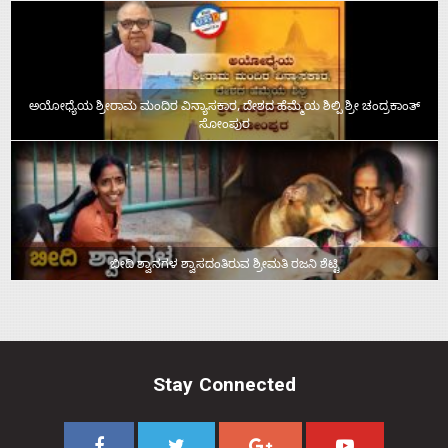
ಅಯೋಧ್ಯೆಯ ಶ್ರೀರಾಮ ಮಂದಿರ ವಿನ್ಯಾಸಕಾರ, ದೇಶದ ಹೆಮ್ಮೆಯ ಶಿಲ್ಪಿ ಶ್ರೀ ಚಂದ್ರಕಾಂತ್‌
ಸೋಂಪುರ
ಬೀದಿ ಶ್ವಾನಗಳ ಶ್ವಾಸದಂತಿರುವ ಶ್ರೀಮತಿ ರಜನಿ ಶೆಟ್ಟಿ
Stay Connected