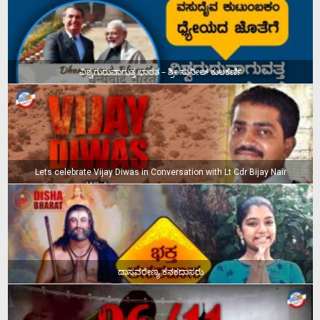
ವಿಶ್ವಗುರುವಾಗುತ್ತ ಭಾರತ – ಶ್ರೀ ಸುನೀಲ್‌ ಕುಲಕರ್ಣಿ
Lets celebrate Vijay Diwas in Conversation with Lt Cdr Bijay Nair
ದಾಸವರೇಣ್ಯ ಕನಕದಾಸರು