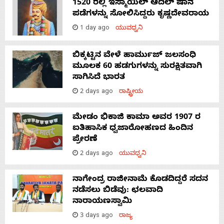
1520 ರಲ್ಲಿ ಇಸ್ಮಾಯಿಲ್ ಆದಿಲ್ ಷಾನ
ಪಡೆಗಳನ್ನು ಸೋಲಿಸಿದ್ದರು ಕೃಷ್ಣದೇವರಾಯ
1 day ago
ಯುವಧ್ವನಿ
ಬಿಕ್ಕಟ್ಟಿನ ವೇಳೆ ಹಾರ್ಮುಜ್ ಜಲಸಂಧಿ
ಮೂಲಕ 60 ಹಡಗುಗಳನ್ನು ಸುರಕ್ಷಿತವಾಗಿ
ಸಾಗಿಸಿದೆ ಭಾರತ
2 days ago
ರಾಷ್ಟ್ರೀಯ
ಮೇಡಂ ಭಿಕಾಜಿ ಕಾಮಾ ಅವರ 1907 ರ
ಐತಿಹಾಸಿಕ ಧ್ವಜಾರೋಹಣದ ಹಿಂದಿನ
ಪ್ರೇರಣೆ
2 days ago
ಯುವಧ್ವನಿ
ನಾಗೇಂದ್ರ ರಾಜೀನಾಮೆ ಕೊಡದಿದ್ದರೆ ಸದನ
ನಡೆಸಲು ಬಿಡೆವು: ಛಲವಾದಿ
ನಾರಾಯಣಸ್ವಾಮಿ
3 days ago
ರಾಜ್ಯ