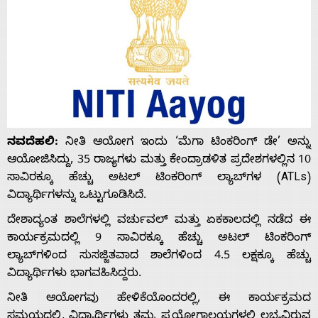
ನವದೆಹಲಿ:
ನೀತಿ ಆಯೋಗ ಇಂದು ‘ಮೆಗಾ ಟಿಂಕರಿಂಗ್ ಡೇ’ ಅನ್ನು
ಆಯೋಜಿಸಿದ್ದು, 35 ರಾಜ್ಯಗಳು ಮತ್ತು ಕೇಂದ್ರಾಡಳಿತ ಪ್ರದೇಶಗಳಲ್ಲಿನ 10
ಸಾವಿರಕ್ಕೂ ಹೆಚ್ಚು ಅಟಲ್ ಟಿಂಕರಿಂಗ್ ಲ್ಯಾಬ್‌ಗಳ (ATLs)
ವಿದ್ಯಾರ್ಥಿಗಳನ್ನು ಒಟ್ಟುಗೂಡಿಸಿದೆ.
ದೇಶಾದ್ಯಂತ ಶಾಲೆಗಳಲ್ಲಿ ವರ್ಚುವಲ್ ಮತ್ತು ಏಕಕಾಲದಲ್ಲಿ ನಡೆದ ಈ
ಕಾರ್ಯಕ್ರಮದಲ್ಲಿ 9 ಸಾವಿರಕ್ಕೂ ಹೆಚ್ಚು ಅಟಲ್ ಟಿಂಕರಿಂಗ್
ಲ್ಯಾಬ್‌ಗಳಿಂದ ಸುಸಜ್ಜಿತವಾದ ಶಾಲೆಗಳಿಂದ 4.5 ಲಕ್ಷಕ್ಕೂ ಹೆಚ್ಚು
ವಿದ್ಯಾರ್ಥಿಗಳು ಭಾಗವಹಿಸಿದ್ದರು.
ನೀತಿ ಆಯೋಗವು ಹೇಳಿಕೆಯೊಂದರಲ್ಲಿ, ಈ ಕಾರ್ಯಕ್ರಮದ
ಸಮಯದಲ್ಲಿ, ವಿದ್ಯಾರ್ಥಿಗಳು ತಮ್ಮ ಪ್ರಯೋಗಾಲಯಗಳಲ್ಲಿ ಲಭ್ಯವಿರುವ