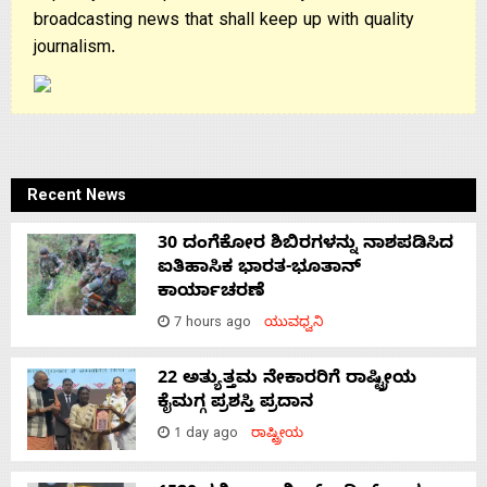
broadcasting news that shall keep up with quality
journalism.
Recent News
30 ದಂಗೆಕೋರ ಶಿಬಿರಗಳನ್ನು ನಾಶಪಡಿಸಿದ
ಐತಿಹಾಸಿಕ ಭಾರತ-ಭೂತಾನ್
ಕಾರ್ಯಾಚರಣೆ
7 hours ago
ಯುವಧ್ವನಿ
22 ಅತ್ಯುತ್ತಮ ನೇಕಾರರಿಗೆ ರಾಷ್ಟ್ರೀಯ
ಕೈಮಗ್ಗ ಪ್ರಶಸ್ತಿ ಪ್ರದಾನ
1 day ago
ರಾಷ್ಟ್ರೀಯ