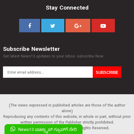
Stay Connected
Subscribe Newsletter
Get latest News13 updates to your inbox. subscribe Now
(The views expressed in published articles are those of the author
alone)
Reproducing any contents of this website, in whole or part, without prior
written permission of the Publisher strictly prohibited.
Copyright :© 2013 News13. All Rights Reserved.
News13 ವಾಟ್ಸ್ಯಾಪ್‌ ಗ್ರೂಪ್‌ಗೆ ಸೇರಿ