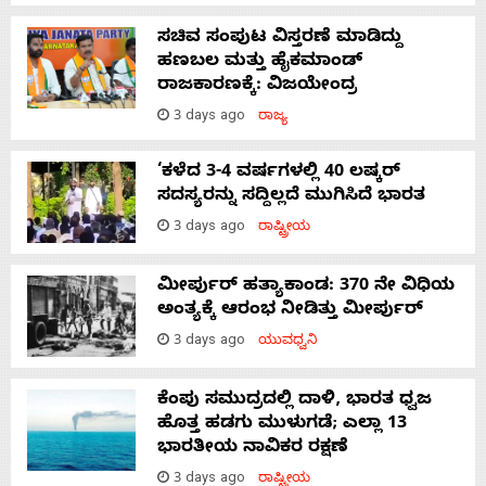
ಸಚಿವ ಸಂಪುಟ ವಿಸ್ತರಣೆ ಮಾಡಿದ್ದು
ಹಣಬಲ ಮತ್ತು ಹೈಕಮಾಂಡ್
ರಾಜಕಾರಣಕ್ಕೆ: ವಿಜಯೇಂದ್ರ
3 days ago
ರಾಜ್ಯ
‘ಕಳೆದ 3-4 ವರ್ಷಗಳಲ್ಲಿ 40 ಲಷ್ಕರ್
ಸದಸ್ಯರನ್ನು ಸದ್ದಿಲ್ಲದೆ ಮುಗಿಸಿದೆ ಭಾರತ
3 days ago
ರಾಷ್ಟ್ರೀಯ
ಮೀರ್ಪುರ್ ಹತ್ಯಾಕಾಂಡ: 370 ನೇ ವಿಧಿಯ
ಅಂತ್ಯಕ್ಕೆ ಆರಂಭ ನೀಡಿತ್ತು ಮೀರ್ಪುರ್
3 days ago
ಯುವಧ್ವನಿ
ಕೆಂಪು ಸಮುದ್ರದಲ್ಲಿ ದಾಳಿ, ಭಾರತ ಧ್ವಜ
ಹೊತ್ತ ಹಡಗು ಮುಳುಗಡೆ; ಎಲ್ಲಾ 13
ಭಾರತೀಯ ನಾವಿಕರ ರಕ್ಷಣೆ
3 days ago
ರಾಷ್ಟ್ರೀಯ