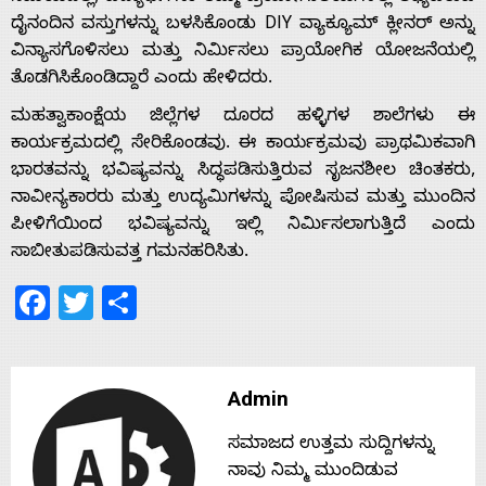
ದೈನಂದಿನ ವಸ್ತುಗಳನ್ನು ಬಳಸಿಕೊಂಡು DIY ವ್ಯಾಕ್ಯೂಮ್ ಕ್ಲೀನರ್ ಅನ್ನು
ವಿನ್ಯಾಸಗೊಳಿಸಲು ಮತ್ತು ನಿರ್ಮಿಸಲು ಪ್ರಾಯೋಗಿಕ ಯೋಜನೆಯಲ್ಲಿ
Home
ತೊಡಗಿಸಿಕೊಂಡಿದ್ದಾರೆ ಎಂದು ಹೇಳಿದರು.
ಮಹತ್ವಾಕಾಂಕ್ಷೆಯ ಜಿಲ್ಲೆಗಳ ದೂರದ ಹಳ್ಳಿಗಳ ಶಾಲೆಗಳು ಈ
About
ಕಾರ್ಯಕ್ರಮದಲ್ಲಿ ಸೇರಿಕೊಂಡವು. ಈ ಕಾರ್ಯಕ್ರಮವು ಪ್ರಾಥಮಿಕವಾಗಿ
ಭಾರತವನ್ನು ಭವಿಷ್ಯವನ್ನು ಸಿದ್ಧಪಡಿಸುತ್ತಿರುವ ಸೃಜನಶೀಲ ಚಿಂತಕರು,
ನಾವೀನ್ಯಕಾರರು ಮತ್ತು ಉದ್ಯಮಿಗಳನ್ನು ಪೋಷಿಸುವ ಮತ್ತು ಮುಂದಿನ
Us
ಪೀಳಿಗೆಯಿಂದ ಭವಿಷ್ಯವನ್ನು ಇಲ್ಲಿ ನಿರ್ಮಿಸಲಾಗುತ್ತಿದೆ ಎಂದು
ಸಾಬೀತುಪಡಿಸುವತ್ತ ಗಮನಹರಿಸಿತು.
Advertise
Facebook
Twitter
Share
With
Admin
s
ಸಮಾಜದ ಉತ್ತಮ ಸುದ್ದಿಗಳನ್ನು
ನಾವು ನಿಮ್ಮ ಮುಂದಿಡುವ