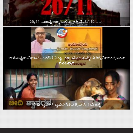
26/11 ಮುಂಬೈ ಉಗ್ರ ದಾಳಿಯ ಕಹಿ ನೆನಪಿಗೆ 12 ವರ್ಷ
ಅಯೋಧ್ಯೆಯ ಶ್ರೀರಾಮ ಮಂದಿರ ವಿನ್ಯಾಸಕಾರ, ದೇಶದ ಹೆಮ್ಮೆಯ ಶಿಲ್ಪಿ ಶ್ರೀ ಚಂದ್ರಕಾಂತ್‌
ಸೋಂಪುರ
ಬೀದಿ ಶ್ವಾನಗಳ ಶ್ವಾಸದಂತಿರುವ ಶ್ರೀಮತಿ ರಜನಿ ಶೆಟ್ಟಿ