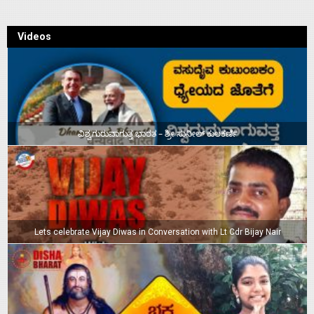
Videos
ವಿಶ್ವಗುರುವಾಗುತ್ತ ಭಾರತ – ಶ್ರೀ ಸುನೀಲ್‌ ಕುಲಕರ್ಣಿ
Lets celebrate Vijay Diwas in Conversation with Lt Cdr Bijay Nair