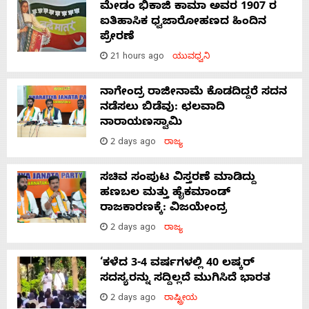
ಮೇಡಂ ಭಿಕಾಜಿ ಕಾಮಾ ಅವರ 1907 ರ
ಐತಿಹಾಸಿಕ ಧ್ವಜಾರೋಹಣದ ಹಿಂದಿನ
ಪ್ರೇರಣೆ
21 hours ago
ಯುವಧ್ವನಿ
ನಾಗೇಂದ್ರ ರಾಜೀನಾಮೆ ಕೊಡದಿದ್ದರೆ ಸದನ
ನಡೆಸಲು ಬಿಡೆವು: ಛಲವಾದಿ
ನಾರಾಯಣಸ್ವಾಮಿ
2 days ago
ರಾಜ್ಯ
ಸಚಿವ ಸಂಪುಟ ವಿಸ್ತರಣೆ ಮಾಡಿದ್ದು
ಹಣಬಲ ಮತ್ತು ಹೈಕಮಾಂಡ್
ರಾಜಕಾರಣಕ್ಕೆ: ವಿಜಯೇಂದ್ರ
2 days ago
ರಾಜ್ಯ
‘ಕಳೆದ 3-4 ವರ್ಷಗಳಲ್ಲಿ 40 ಲಷ್ಕರ್
ಸದಸ್ಯರನ್ನು ಸದ್ದಿಲ್ಲದೆ ಮುಗಿಸಿದೆ ಭಾರತ
2 days ago
ರಾಷ್ಟ್ರೀಯ