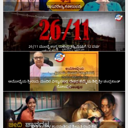
ದಾಸವರೇಣ್ಯ ಕನಕದಾಸರು
26/11 ಮುಂಬೈ ಉಗ್ರ ದಾಳಿಯ ಕಹಿ ನೆನಪಿಗೆ 12 ವರ್ಷ
ಅಯೋಧ್ಯೆಯ ಶ್ರೀರಾಮ ಮಂದಿರ ವಿನ್ಯಾಸಕಾರ, ದೇಶದ ಹೆಮ್ಮೆಯ ಶಿಲ್ಪಿ ಶ್ರೀ ಚಂದ್ರಕಾಂತ್‌
ಸೋಂಪುರ
ಬೀದಿ ಶ್ವಾನಗಳ ಶ್ವಾಸದಂತಿರುವ ಶ್ರೀಮತಿ ರಜನಿ ಶೆಟ್ಟಿ