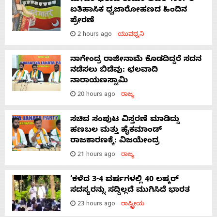
ಐತಿಹಾಸಿಕ ಧ್ವಜಾರೋಹಣದ ಹಿಂದಿನ
ಪ್ರೇರಣೆ
2 hours ago
ಯುವಧ್ವನಿ
ನಾಗೇಂದ್ರ ರಾಜೀನಾಮೆ ಕೊಡದಿದ್ದರೆ ಸದನ
ನಡೆಸಲು ಬಿಡೆವು: ಛಲವಾದಿ
ನಾರಾಯಣಸ್ವಾಮಿ
20 hours ago
ರಾಜ್ಯ
ಸಚಿವ ಸಂಪುಟ ವಿಸ್ತರಣೆ ಮಾಡಿದ್ದು
ಹಣಬಲ ಮತ್ತು ಹೈಕಮಾಂಡ್
ರಾಜಕಾರಣಕ್ಕೆ: ವಿಜಯೇಂದ್ರ
21 hours ago
ರಾಜ್ಯ
‘ಕಳೆದ 3-4 ವರ್ಷಗಳಲ್ಲಿ 40 ಲಷ್ಕರ್
ಸದಸ್ಯರನ್ನು ಸದ್ದಿಲ್ಲದೆ ಮುಗಿಸಿದೆ ಭಾರತ
23 hours ago
ರಾಷ್ಟ್ರೀಯ