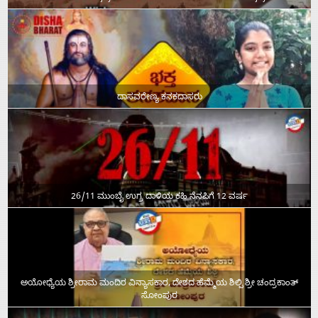
ದಾಸವರೇಣ್ಯ ಕನಕದಾಸರು
26/11 ಮುಂಬೈ ಉಗ್ರ ದಾಳಿಯ ಕಹಿ ನೆನಪಿಗೆ 12 ವರ್ಷ
ಅಯೋಧ್ಯೆಯ ಶ್ರೀರಾಮ ಮಂದಿರ ವಿನ್ಯಾಸಕಾರ, ದೇಶದ ಹೆಮ್ಮೆಯ ಶಿಲ್ಪಿ ಶ್ರೀ ಚಂದ್ರಕಾಂತ್‌
ಸೋಂಪುರ