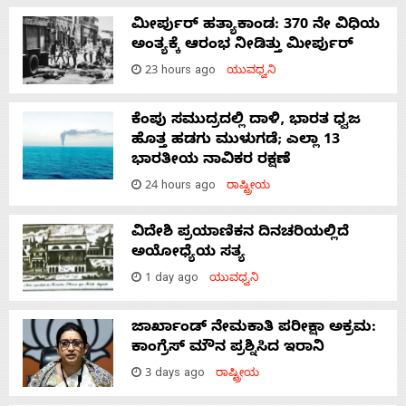
ಮೀರ್ಪುರ್ ಹತ್ಯಾಕಾಂಡ: 370 ನೇ ವಿಧಿಯ
ಅಂತ್ಯಕ್ಕೆ ಆರಂಭ ನೀಡಿತ್ತು ಮೀರ್ಪುರ್
23 hours ago
ಯುವಧ್ವನಿ
ಕೆಂಪು ಸಮುದ್ರದಲ್ಲಿ ದಾಳಿ, ಭಾರತ ಧ್ವಜ
ಹೊತ್ತ ಹಡಗು ಮುಳುಗಡೆ; ಎಲ್ಲಾ 13
ಭಾರತೀಯ ನಾವಿಕರ ರಕ್ಷಣೆ
24 hours ago
ರಾಷ್ಟ್ರೀಯ
ವಿದೇಶಿ ಪ್ರಯಾಣಿಕನ ದಿನಚರಿಯಲ್ಲಿದೆ
ಅಯೋಧ್ಯೆಯ ಸತ್ಯ
1 day ago
ಯುವಧ್ವನಿ
ಜಾರ್ಖಾಂಡ್‌ ನೇಮಕಾತಿ ಪರೀಕ್ಷಾ ಅಕ್ರಮ:
ಕಾಂಗ್ರೆಸ್‌ ಮೌನ ಪ್ರಶ್ನಿಸಿದ ಇರಾನಿ
3 days ago
ರಾಷ್ಟ್ರೀಯ