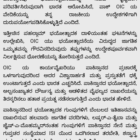
ಪರಿವರ್ತಿಸಿರುವುದಾಗಿ ಭಾರತ ಆರೋಪಿಸಿದೆ, ಪಾಕ್ OIC ಯ
ವೇದಿಕೆಯನ್ನು ತನ್ನ ರಾಜಕೀಯ ಉದ್ದೇಶಗಳಿಗಾಗಿ
ದುರುಪಯೋಗಪಡಿಸಿಕೊಳ್ಳುತ್ತಿದೆ‌ ಎಂದಿದೆ.
Home
ಇತ್ತೀಚಿನ ಪಹಲ್ಗಾಮ್ ಭಯೋತ್ಪಾದಕ ದಾಳಿಯಂತಹ ಘಟನೆಗಳನ್ನು
ಉಲ್ಲೇಖಿಸಿ, OIC ಯು ಭಯೋತ್ಪಾದನೆಯ ವಿರುದ್ಧದ ಜಾಗತಿಕ
ಒಮ್ಮತವನ್ನು ಗೌರವಿಸದಿರುವುದು ತಪ್ಪುಗಳನ್ನು ಉದ್ದೇಶಪೂರ್ವಕವಾಗಿ
About
ನಿರ್ಲಕ್ಷಿಸುವ ಧೋರಣೆಯನ್ನು ತೋರಿಸುತ್ತದೆ ಎಂದಿದೆ.
OIC ಯ ಕಾರ್ಯವೈಖರಿಯು ಪಾಕಿಸ್ತಾನದ ಪ್ರಚಾರಕ್ಕೆ
Us
ಒಳಗಾಗುವುದರಿಂದ ಅದರ ವಿಶ್ವಾಸಾರ್ಹತೆ ಮತ್ತು ಪ್ರಸ್ತುತತೆಗೆ ಧಕ್ಕೆ
ಉಂಟಾಗುತ್ತದೆ ಎಂದು ಭಾರತ ಎಚ್ಚರಿಸಿದೆ. ಪಾಕಿಸ್ತಾನದ ಭಯೋತ್ಪಾದನೆ,
ಅಲ್ಪಸಂಖ್ಯಾತರ ದೌರ್ಜನ್ಯ ಮತ್ತು ಆಡಳಿತದ ವೈಫಲ್ಯದ ದಾಖಲೆಯನ್ನು
Advertise
ತಿರಸ್ಕರಿಸಲು ಹತಾಶ ಪ್ರಯತ್ನ ನಡೆಸಲಾಗುತ್ತಿದೆ ಎಂದು ಭಾರತ ಹೇಳಿದೆ.
ಪಾಕಿಸ್ತಾನದಿಂದ ಭಯೋತ್ಪಾದಕ ಗುಂಪುಗಳಿಗೆ ಬೆಂಬಲದ ಇತಿಹಾಸವನ್ನು
With
ದಾಖಲಿಸುವ ಹಲವಾರು ಜಾಗತಿಕ ವರದಿಗಳು, ಲಷ್ಕರ್-ಎ-ತೈಬಾ ಮತ್ತು
ಜೈಷ್-ಎ-ಮೊಹಮ್ಮದ್‌ನಂತಹ ಗುಂಪುಗಳಿಗೆ ಪಾಕಿಸ್ತಾನದ ಸೇನೆ ಮತ್ತು
s
ಗುಪ್ತಚರ ಸಂಸ್ಥೆಯಾದ ISI ಯಿಂದ ಒದಗಿಸಲಾದ ತರಬೇತಿ, ಶಸ್ತ್ರಾಸ್ತ್ರ