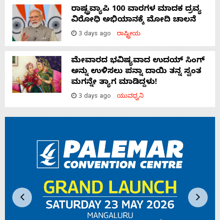
ರಾಷ್ಟ್ರವ್ಯಾಪಿ 100 ವಾರಗಳ ಮಾದಕ ದ್ರವ್ಯ
ವಿರೋಧಿ ಅಭಿಯಾನಕ್ಕೆ ಮೋದಿ ಚಾಲನೆ
3 days ago
ರಾಷ್ಟ್ರೀಯ
ಮೇವಾರದ ಭವಿಷ್ಯವಾದ ಉದಯ್ ಸಿಂಗ್
ಅನ್ನು ಉಳಿಸಲು ಪನ್ನಾ ದಾಯಿ ತನ್ನ ಸ್ವಂತ
ಮಗನ್ನೇ ತ್ಯಾಗ ಮಾಡಿದ್ದಳು!
3 days ago
ಯುವಧ್ವನಿ