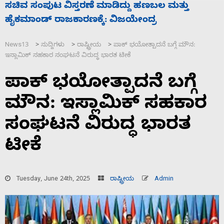
‘ಕಳೆದ 3-4 ವರ್ಷಗಳಲ್ಲಿ 40 ಲಷ್ಕರ್ ಸದಸ್ಯರನ್ನು ಸದ್ದಿಲ್ಲದೆ
ಮುಗಿಸಿದೆ ಭಾರತ
News13
ಸುದ್ದಿಗಳು
ರಾಷ್ಟ್ರೀಯ
ಪಾಕ್‌ ಭಯೋತ್ಪಾದನೆ ಬಗ್ಗೆ ಮೌನ:
>
>
>
ಇಸ್ಲಾಮಿಕ್ ಸಹಕಾರ ಸಂಘಟನೆ ವಿರುದ್ಧ ಭಾರತ ಟೀಕೆ
ಪಾಕ್‌ ಭಯೋತ್ಪಾದನೆ ಬಗ್ಗೆ
ಮೌನ: ಇಸ್ಲಾಮಿಕ್ ಸಹಕಾರ
ಸಂಘಟನೆ ವಿರುದ್ಧ ಭಾರತ
ಟೀಕೆ
Tuesday, June 24th, 2025
ರಾಷ್ಟ್ರೀಯ
Admin