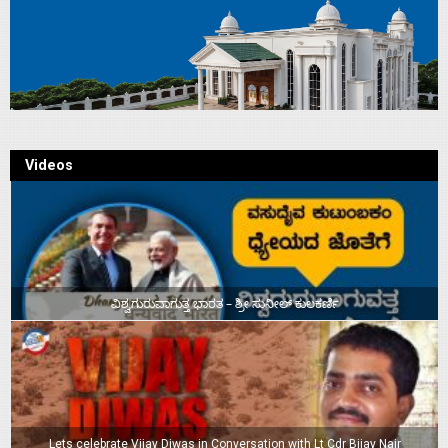
Videos
ವಿಶ್ವಗುರುವಾಗುತ್ತ ಭಾರತ – ಶ್ರೀ ಸುನೀಲ್‌ ಕುಲಕರ್ಣಿ
Lets celebrate Vijay Diwas in Conversation with Lt Cdr Bijay Nair