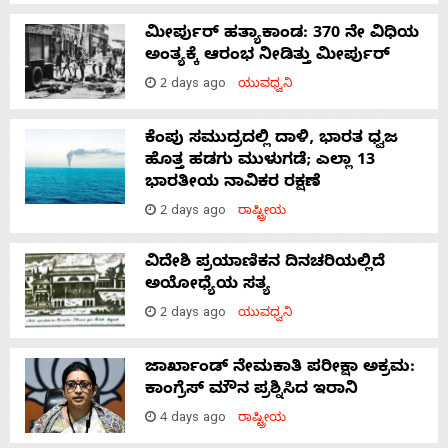
ಮೀರ್ಪುರ್ ಹತ್ಯಾಕಾಂಡ: 370 ನೇ ವಿಧಿಯ
ಅಂತ್ಯಕ್ಕೆ ಆರಂಭ ನೀಡಿತ್ತು ಮೀರ್ಪುರ್
2 days ago
ಯುವಧ್ವನಿ
ಕೆಂಪು ಸಮುದ್ರದಲ್ಲಿ ದಾಳಿ, ಭಾರತ ಧ್ವಜ
ಹೊತ್ತ ಹಡಗು ಮುಳುಗಡೆ; ಎಲ್ಲಾ 13
ಭಾರತೀಯ ನಾವಿಕರ ರಕ್ಷಣೆ
2 days ago
ರಾಷ್ಟ್ರೀಯ
ವಿದೇಶಿ ಪ್ರಯಾಣಿಕನ ದಿನಚರಿಯಲ್ಲಿದೆ
ಅಯೋಧ್ಯೆಯ ಸತ್ಯ
2 days ago
ಯುವಧ್ವನಿ
ಜಾರ್ಖಾಂಡ್‌ ನೇಮಕಾತಿ ಪರೀಕ್ಷಾ ಅಕ್ರಮ:
ಕಾಂಗ್ರೆಸ್‌ ಮೌನ ಪ್ರಶ್ನಿಸಿದ ಇರಾನಿ
4 days ago
ರಾಷ್ಟ್ರೀಯ