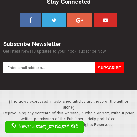
Stay Connected
Subscribe Newsletter
Get latest News13 updates to your inbox. subscribe Now
(The views expressed in published articles are those of the author
alone)
Reproducing any contents of this website, in whole or part, without prior
written permission of the Publisher strictly prohibited.
Copyright :© 2013 News13. All Rights Reserved.
News13 ವಾಟ್ಸ್ಯಾಪ್‌ ಗ್ರೂಪ್‌ಗೆ ಸೇರಿ