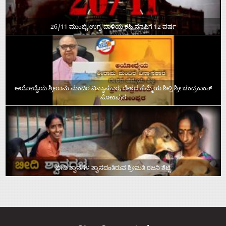
26/11 ಮುಂಬೈ ಉಗ್ರ ದಾಳಿಯ ಕಹಿ ನೆನಪಿಗೆ 12 ವರ್ಷ
ಅಯೋಧ್ಯೆಯ ಶ್ರೀರಾಮ ಮಂದಿರ ವಿನ್ಯಾಸಕಾರ, ದೇಶದ ಹೆಮ್ಮೆಯ ಶಿಲ್ಪಿ ಶ್ರೀ ಚಂದ್ರಕಾಂತ್‌
ಸೋಂಪುರ
ಬೀದಿ ಶ್ವಾನಗಳ ಶ್ವಾಸದಂತಿರುವ ಶ್ರೀಮತಿ ರಜನಿ ಶೆಟ್ಟಿ