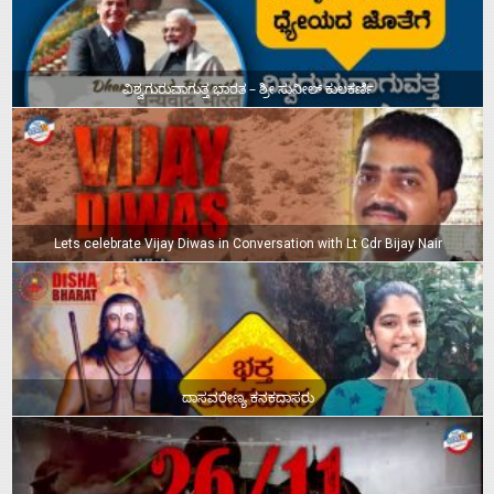
ವಿಶ್ವಗುರುವಾಗುತ್ತ ಭಾರತ – ಶ್ರೀ ಸುನೀಲ್‌ ಕುಲಕರ್ಣಿ
Lets celebrate Vijay Diwas in Conversation with Lt Cdr Bijay Nair
ದಾಸವರೇಣ್ಯ ಕನಕದಾಸರು