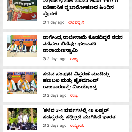
ಮೇಡಂ ಭಿಕಾಜಿ ಕಾಮಾ ಅವರ 1907 ರ
ಐತಿಹಾಸಿಕ ಧ್ವಜಾರೋಹಣದ ಹಿಂದಿನ
ಪ್ರೇರಣೆ
1 day ago
ಯುವಧ್ವನಿ
ನಾಗೇಂದ್ರ ರಾಜೀನಾಮೆ ಕೊಡದಿದ್ದರೆ ಸದನ
ನಡೆಸಲು ಬಿಡೆವು: ಛಲವಾದಿ
ನಾರಾಯಣಸ್ವಾಮಿ
2 days ago
ರಾಜ್ಯ
ಸಚಿವ ಸಂಪುಟ ವಿಸ್ತರಣೆ ಮಾಡಿದ್ದು
ಹಣಬಲ ಮತ್ತು ಹೈಕಮಾಂಡ್
ರಾಜಕಾರಣಕ್ಕೆ: ವಿಜಯೇಂದ್ರ
2 days ago
ರಾಜ್ಯ
‘ಕಳೆದ 3-4 ವರ್ಷಗಳಲ್ಲಿ 40 ಲಷ್ಕರ್
ಸದಸ್ಯರನ್ನು ಸದ್ದಿಲ್ಲದೆ ಮುಗಿಸಿದೆ ಭಾರತ
2 days ago
ರಾಷ್ಟ್ರೀಯ