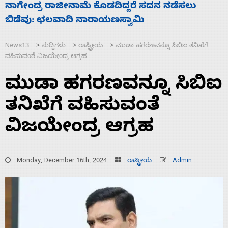
ಸಚಿವ ಸಂಪುಟ ವಿಸ್ತರಣೆ ಮಾಡಿದ್ದು ಹಣಬಲ ಮತ್ತು
‘
ಹೈಕಮಾಂಡ್ ರಾಜಕಾರಣಕ್ಕೆ: ವಿಜಯೇಂದ್ರ
ಮ
News13
ಸುದ್ದಿಗಳು
ರಾಷ್ಟ್ರೀಯ
ಮುಡಾ ಹಗರಣವನ್ನೂ ಸಿಬಿಐ ತನಿಖೆಗೆ
>
>
>
ವಹಿಸುವಂತೆ ವಿಜಯೇಂದ್ರ ಆಗ್ರಹ
ಮುಡಾ ಹಗರಣವನ್ನೂ ಸಿಬಿಐ
ತನಿಖೆಗೆ ವಹಿಸುವಂತೆ
ವಿಜಯೇಂದ್ರ ಆಗ್ರಹ
Monday, December 16th, 2024
ರಾಷ್ಟ್ರೀಯ
Admin