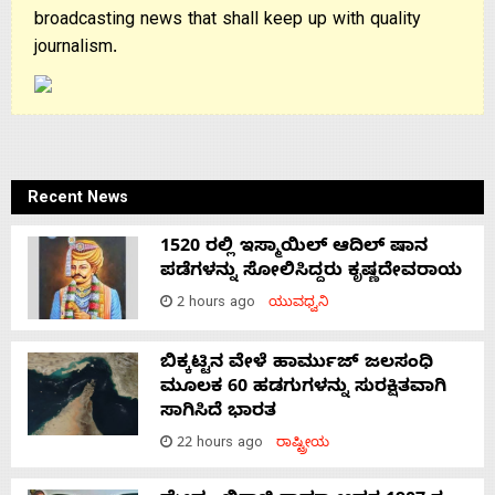
broadcasting news that shall keep up with quality
journalism.
Recent News
1520 ರಲ್ಲಿ ಇಸ್ಮಾಯಿಲ್ ಆದಿಲ್ ಷಾನ
ಪಡೆಗಳನ್ನು ಸೋಲಿಸಿದ್ದರು ಕೃಷ್ಣದೇವರಾಯ
2 hours ago
ಯುವಧ್ವನಿ
ಬಿಕ್ಕಟ್ಟಿನ ವೇಳೆ ಹಾರ್ಮುಜ್ ಜಲಸಂಧಿ
ಮೂಲಕ 60 ಹಡಗುಗಳನ್ನು ಸುರಕ್ಷಿತವಾಗಿ
ಸಾಗಿಸಿದೆ ಭಾರತ
22 hours ago
ರಾಷ್ಟ್ರೀಯ