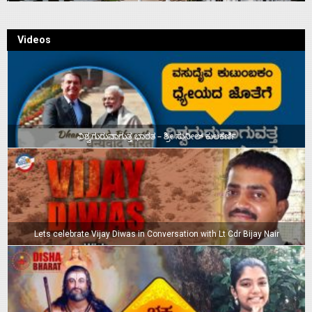
Videos
ವಿಶ್ವಗುರುವಾಗುತ್ತ ಭಾರತ – ಶ್ರೀ ಸುನೀಲ್‌ ಕುಲಕರ್ಣಿ
Lets celebrate Vijay Diwas in Conversation with Lt Cdr Bijay Nair