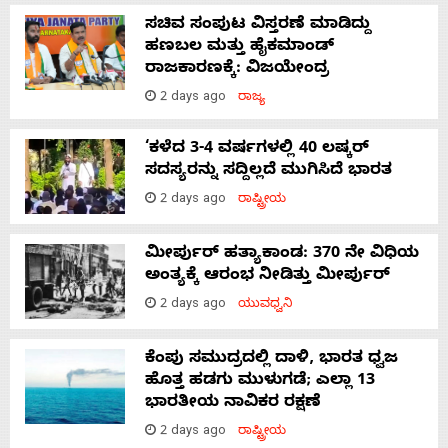
ಸಚಿವ ಸಂಪುಟ ವಿಸ್ತರಣೆ ಮಾಡಿದ್ದು
ಹಣಬಲ ಮತ್ತು ಹೈಕಮಾಂಡ್
ರಾಜಕಾರಣಕ್ಕೆ: ವಿಜಯೇಂದ್ರ
2 days ago
ರಾಜ್ಯ
‘ಕಳೆದ 3-4 ವರ್ಷಗಳಲ್ಲಿ 40 ಲಷ್ಕರ್
ಸದಸ್ಯರನ್ನು ಸದ್ದಿಲ್ಲದೆ ಮುಗಿಸಿದೆ ಭಾರತ
2 days ago
ರಾಷ್ಟ್ರೀಯ
ಮೀರ್ಪುರ್ ಹತ್ಯಾಕಾಂಡ: 370 ನೇ ವಿಧಿಯ
ಅಂತ್ಯಕ್ಕೆ ಆರಂಭ ನೀಡಿತ್ತು ಮೀರ್ಪುರ್
2 days ago
ಯುವಧ್ವನಿ
ಕೆಂಪು ಸಮುದ್ರದಲ್ಲಿ ದಾಳಿ, ಭಾರತ ಧ್ವಜ
ಹೊತ್ತ ಹಡಗು ಮುಳುಗಡೆ; ಎಲ್ಲಾ 13
ಭಾರತೀಯ ನಾವಿಕರ ರಕ್ಷಣೆ
2 days ago
ರಾಷ್ಟ್ರೀಯ