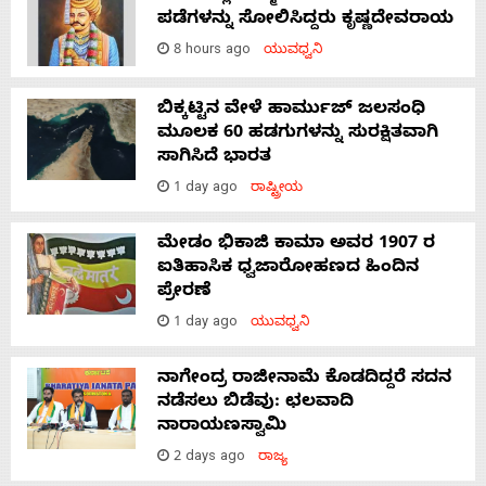
ಪಡೆಗಳನ್ನು ಸೋಲಿಸಿದ್ದರು ಕೃಷ್ಣದೇವರಾಯ
8 hours ago
ಯುವಧ್ವನಿ
ಬಿಕ್ಕಟ್ಟಿನ ವೇಳೆ ಹಾರ್ಮುಜ್ ಜಲಸಂಧಿ
ಮೂಲಕ 60 ಹಡಗುಗಳನ್ನು ಸುರಕ್ಷಿತವಾಗಿ
ಸಾಗಿಸಿದೆ ಭಾರತ
1 day ago
ರಾಷ್ಟ್ರೀಯ
ಮೇಡಂ ಭಿಕಾಜಿ ಕಾಮಾ ಅವರ 1907 ರ
ಐತಿಹಾಸಿಕ ಧ್ವಜಾರೋಹಣದ ಹಿಂದಿನ
ಪ್ರೇರಣೆ
1 day ago
ಯುವಧ್ವನಿ
ನಾಗೇಂದ್ರ ರಾಜೀನಾಮೆ ಕೊಡದಿದ್ದರೆ ಸದನ
ನಡೆಸಲು ಬಿಡೆವು: ಛಲವಾದಿ
ನಾರಾಯಣಸ್ವಾಮಿ
2 days ago
ರಾಜ್ಯ