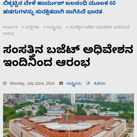
ನಾಗೇಂದ್ರ ರಾಜೀನಾಮೆ ಕೊಡದಿದ್ದರೆ ಸದನ ನಡೆಸಲು
ಸ
ಬಿಡೆವು: ಛಲವಾದಿ ನಾರಾಯಣಸ್ವಾಮಿ
ಹ
News13
ಸುದ್ದಿಗಳು
ರಾಷ್ಟ್ರೀಯ
ಸಂಸತ್ತಿನ ಬಜೆಟ್ ಅಧಿವೇಶನ ಇಂದಿನಿಂದ
>
>
>
ಆರಂಭ
ಸಂಸತ್ತಿನ ಬಜೆಟ್ ಅಧಿವೇಶನ
ಇಂದಿನಿಂದ ಆರಂಭ
Monday, July 22nd, 2024
ರಾಷ್ಟ್ರೀಯ
Admin