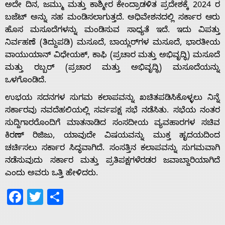
ಅದೇ ದಿನ, ಜಮ್ಮು ಮತ್ತು ಕಾಶ್ಮೀರ ಕೇಂದ್ರಾಡಳಿತ ಪ್ರದೇಶಕ್ಕೆ 2024 ರ
ಬಜೆಟ್ ಅನ್ನು ಸಹ ಮಂಡಿಸಲಾಗುತ್ತದೆ. ಅಧಿವೇಶನದಲ್ಲಿ ಸರ್ಕಾರ ಆರು
ಹೊಸ ಮಸೂದೆಗಳನ್ನು ಮಂಡಿಸುವ ಸಾಧ್ಯತೆ ಇದೆ. ಇದು ವಿಪತ್ತು
Home
ನಿರ್ವಹಣೆ (ತಿದ್ದುಪಡಿ) ಮಸೂದೆ, ಬಾಯ್ಲರ್‌ಗಳ ಮಸೂದೆ, ಭಾರತೀಯ
ವಾಯುಯಾನ್ ವಿಧೇಯಕ್, ಕಾಫಿ (ಪ್ರಚಾರ ಮತ್ತು ಅಭಿವೃದ್ಧಿ) ಮಸೂದೆ
ಮತ್ತು ರಬ್ಬರ್ (ಪ್ರಚಾರ ಮತ್ತು ಅಭಿವೃದ್ಧಿ) ಮಸೂದೆಯನ್ನು
About
ಒಳಗೊಂಡಿದೆ.
ಉಭಯ ಸದನಗಳ ಸುಗಮ ಕಲಾಪವನ್ನು ಖಚಿತಪಡಿಸಿಕೊಳ್ಳಲು ನಿನ್ನೆ
Us
ಸರ್ಕಾರವು ನವದೆಹಲಿಯಲ್ಲಿ ಸರ್ವಪಕ್ಷ ಸಭೆ ನಡೆಸಿತು. ಸಭೆಯ ನಂತರ
ಸುದ್ದಿಗಾರರೊಂದಿಗೆ ಮಾತನಾಡಿದ ಸಂಸದೀಯ ವ್ಯವಹಾರಗಳ ಸಚಿವ
ಕಿರಣ್ ರಿಜಿಜು, ಯಾವುದೇ ವಿಷಯವನ್ನು ಮುಕ್ತ ಹೃದಯದಿಂದ
Advertise
ಚರ್ಚಿಸಲು ಸರ್ಕಾರ ಸಿದ್ಧವಾಗಿದೆ. ಸಂಸತ್ತಿನ ಕಲಾಪವನ್ನು ಸುಗಮವಾಗಿ
ನಡೆಸುವುದು ಸರ್ಕಾರ ಮತ್ತು ಪ್ರತಿಪಕ್ಷಗಳೆರಡರ ಜವಾಬ್ದಾರಿಯಾಗಿದೆ
With
ಎಂದು ಅವರು ಒತ್ತಿ ಹೇಳಿದರು.
Facebook
Twitter
Share
s