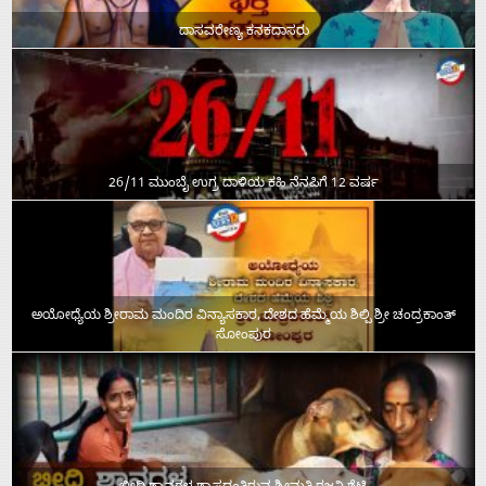
ದಾಸವರೇಣ್ಯ ಕನಕದಾಸರು
26/11 ಮುಂಬೈ ಉಗ್ರ ದಾಳಿಯ ಕಹಿ ನೆನಪಿಗೆ 12 ವರ್ಷ
ಅಯೋಧ್ಯೆಯ ಶ್ರೀರಾಮ ಮಂದಿರ ವಿನ್ಯಾಸಕಾರ, ದೇಶದ ಹೆಮ್ಮೆಯ ಶಿಲ್ಪಿ ಶ್ರೀ ಚಂದ್ರಕಾಂತ್‌
ಸೋಂಪುರ