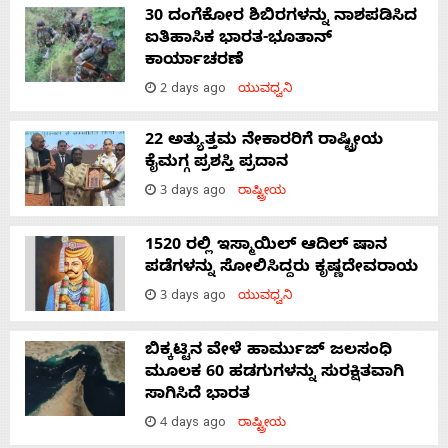
30 ದಂಗೆಕೋರ ಶಿಬಿರಗಳನ್ನು ನಾಶಪಡಿಸಿದ
ಐತಿಹಾಸಿಕ ಭಾರತ-ಭೂತಾನ್
ಕಾರ್ಯಾಚರಣೆ
2 days ago
ಯುವಧ್ವನಿ
22 ಅತ್ಯುತ್ತಮ ನೇಕಾರರಿಗೆ ರಾಷ್ಟ್ರೀಯ
ಕೈಮಗ್ಗ ಪ್ರಶಸ್ತಿ ಪ್ರದಾನ
3 days ago
ರಾಷ್ಟ್ರೀಯ
1520 ರಲ್ಲಿ ಇಸ್ಮಾಯಿಲ್ ಆದಿಲ್ ಷಾನ
ಪಡೆಗಳನ್ನು ಸೋಲಿಸಿದ್ದರು ಕೃಷ್ಣದೇವರಾಯ
3 days ago
ಯುವಧ್ವನಿ
ಬಿಕ್ಕಟ್ಟಿನ ವೇಳೆ ಹಾರ್ಮುಜ್ ಜಲಸಂಧಿ
ಮೂಲಕ 60 ಹಡಗುಗಳನ್ನು ಸುರಕ್ಷಿತವಾಗಿ
ಸಾಗಿಸಿದೆ ಭಾರತ
4 days ago
ರಾಷ್ಟ್ರೀಯ