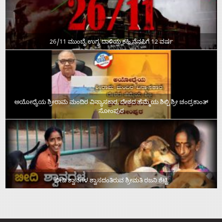
26/11 ಮುಂಬೈ ಉಗ್ರ ದಾಳಿಯ ಕಹಿ ನೆನಪಿಗೆ 12 ವರ್ಷ
ಅಯೋಧ್ಯೆಯ ಶ್ರೀರಾಮ ಮಂದಿರ ವಿನ್ಯಾಸಕಾರ, ದೇಶದ ಹೆಮ್ಮೆಯ ಶಿಲ್ಪಿ ಶ್ರೀ ಚಂದ್ರಕಾಂತ್‌
ಸೋಂಪುರ
ಬೀದಿ ಶ್ವಾನಗಳ ಶ್ವಾಸದಂತಿರುವ ಶ್ರೀಮತಿ ರಜನಿ ಶೆಟ್ಟಿ