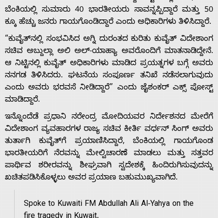
ಬೆಂಕಿಯಲ್ಲಿ ಸುಮಾರು 40 ಭಾರತೀಯರು ಸಾವನ್ನಪ್ಪಿದ್ದಾರೆ ಮತ್ತು 50
ಕ್ಕೂ ಹೆಚ್ಚು ಜನರು ಗಾಯಗೊಂಡಿದ್ದಾರೆ ಎಂದು ಅಧಿಕಾರಿಗಳು ತಿಳಿಸಿದ್ದಾರೆ.
“ಕುವೈತ್‌ನಲ್ಲಿ ಸಂಭವಿಸಿದ ಅಗ್ನಿ ದುರಂತದ ಕುರಿತು ಕುವೈತ್ ವಿದೇಶಾಂಗ
ಸಚಿವ ಅಬ್ದುಲ್ಲಾ ಅಲಿ ಅಲ್-ಯಾಹ್ಯಾ ಅವರೊಂದಿಗೆ ಮಾತನಾಡಿದ್ದೇನೆ.
ಆ ನಿಟ್ಟಿನಲ್ಲಿ ಕುವೈತ್ ಅಧಿಕಾರಿಗಳು ಮಾಡಿದ ಪ್ರಯತ್ನಗಳ ಬಗ್ಗೆ ಅವರು
ನನಗಡ ತಿಳಿಸಿದರು. ಘಟನೆಯ ಸಂಪೂರ್ಣ ತನಿಖೆ ನಡೆಸಲಾಗುವುದು
Home
ಎಂದು ಅವರು ಭರವಸೆ ನೀಡಿದ್ದಾರೆ” ಎಂದು ಜೈಶಂಕರ್ ಎಕ್ಸ್‌ ಪೋಸ್ಟ್‌
ಮಾಡಿದ್ದಾರೆ.
ಇನ್ನೊಂದೆಡೆ ಪ್ರಧಾನಿ ನರೇಂದ್ರ ಮೋದಿಯವರ ನಿರ್ದೇಶನದ ಮೇರೆಗೆ
About
ವಿದೇಶಾಂಗ ವ್ಯವಹಾರಗಳ ರಾಜ್ಯ ಸಚಿವ ಕೀರ್ತಿ ವರ್ಧನ್ ಸಿಂಗ್ ಅವರು
ತುರ್ತಾಗಿ ಕುವೈತ್‌ಗೆ ಪ್ರಯಾಣಿಸಿದ್ದಾರೆ, ಬೆಂಕಿಯಲ್ಲಿ ಗಾಯಗೊಂಡ
Us
ಭಾರತೀಯರಿಗೆ ನೆರವನ್ನು ಮೇಲ್ವಿಚಾರಣೆ ಮಾಡಲು ಮತ್ತು ಸತ್ತವರ
ಪಾರ್ಥಿವ ಶರೀರವನ್ನು ಶೀಘ್ರವಾಗಿ ಸ್ವದೇಶಕ್ಕೆ ಹಿಂದಿರುಗಿಸುವುದನ್ನು
ಖಚಿತಪಡಿಸಿಕೊಳ್ಳಲು ಅವರ ಪ್ರಯಾಣ ಬಹುಮುಖ್ಯವಾಗಿದೆ.
Advertise
Spoke to Kuwaiti FM Abdullah Ali Al-Yahya on the
With
fire tragedy in Kuwait.