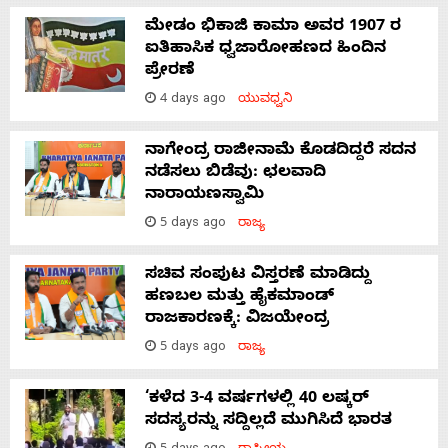
ಮೇಡಂ ಭಿಕಾಜಿ ಕಾಮಾ ಅವರ 1907 ರ
ಐತಿಹಾಸಿಕ ಧ್ವಜಾರೋಹಣದ ಹಿಂದಿನ
ಪ್ರೇರಣೆ
4 days ago
ಯುವಧ್ವನಿ
ನಾಗೇಂದ್ರ ರಾಜೀನಾಮೆ ಕೊಡದಿದ್ದರೆ ಸದನ
ನಡೆಸಲು ಬಿಡೆವು: ಛಲವಾದಿ
ನಾರಾಯಣಸ್ವಾಮಿ
5 days ago
ರಾಜ್ಯ
ಸಚಿವ ಸಂಪುಟ ವಿಸ್ತರಣೆ ಮಾಡಿದ್ದು
ಹಣಬಲ ಮತ್ತು ಹೈಕಮಾಂಡ್
ರಾಜಕಾರಣಕ್ಕೆ: ವಿಜಯೇಂದ್ರ
5 days ago
ರಾಜ್ಯ
‘ಕಳೆದ 3-4 ವರ್ಷಗಳಲ್ಲಿ 40 ಲಷ್ಕರ್
ಸದಸ್ಯರನ್ನು ಸದ್ದಿಲ್ಲದೆ ಮುಗಿಸಿದೆ ಭಾರತ