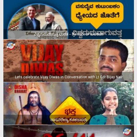
ವಿಶ್ವಗುರುವಾಗುತ್ತ ಭಾರತ – ಶ್ರೀ ಸುನೀಲ್‌ ಕುಲಕರ್ಣಿ
Lets celebrate Vijay Diwas in Conversation with Lt Cdr Bijay Nair
ದಾಸವರೇಣ್ಯ ಕನಕದಾಸರು