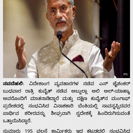
ನವದೆಹಲಿ
: ವಿದೇಶಾಂಗ ವ್ಯವಹಾರಗಳ ಸಚಿವ ಎಸ್ ಜೈಶಂಕರ್
ಬುಧವಾರ ರಾತ್ರಿ ಕುವೈತ್ ಸಚಿವ ಅಬ್ದುಲ್ಲಾ ಅಲಿ ಅಲ್-ಯಾಹ್ಯಾ
ಅವರೊಂದಿಗೆ ಮಾತನಾಡಿದ್ದಾರೆ ಮತ್ತು ದಕ್ಷಿಣ ಕುವೈತ್‌ನ ಮಂಗಾಫ್
ಪ್ರದೇಶದಲ್ಲಿ ಸಂಭವಿಸಿದ ವಿನಾಶಕಾರಿ ಬೆಂಕಿಯಲ್ಲಿ ಸಾವನ್ನಪ್ಪಿದವರ
ಪಾರ್ಥಿವ ಶರೀರವನ್ನು ಶೀಘ್ರವಾಗಿ ಸ್ವದೇಶಕ್ಕೆ ಹಿಂದಿರುಗಿಸುವಂತೆ
ಒತ್ತಾಯಿಸಿದ್ದಾರೆ.
ಸುಮಾರು 195 ವಲಸೆ ಕಾರ್ಮಿಕರು ಇದ್ದ ಕಟ್ಟಡದಲ್ಲಿ ಸಂಭವಿಸಿದ