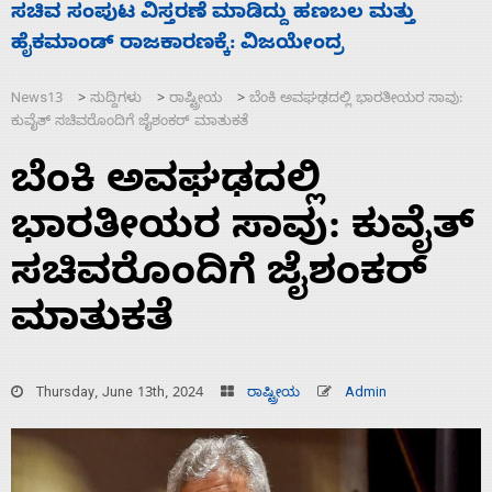
‘ಕಳೆದ 3-4 ವರ್ಷಗಳಲ್ಲಿ 40 ಲಷ್ಕರ್ ಸದಸ್ಯರನ್ನು ಸದ್ದಿಲ್ಲದೆ
2
ಮುಗಿಸಿದೆ ಭಾರತ
ಪ
News13
ಸುದ್ದಿಗಳು
ರಾಷ್ಟ್ರೀಯ
ಬೆಂಕಿ ಅವಘಢದಲ್ಲಿ ಭಾರತೀಯರ ಸಾವು:
>
>
>
ಕುವೈತ್‌ ಸಚಿವರೊಂದಿಗೆ ಜೈಶಂಕರ್‌ ಮಾತುಕತೆ
ಬೆಂಕಿ ಅವಘಢದಲ್ಲಿ
ಭಾರತೀಯರ ಸಾವು: ಕುವೈತ್‌
ಸಚಿವರೊಂದಿಗೆ ಜೈಶಂಕರ್‌
ಮಾತುಕತೆ
Thursday, June 13th, 2024
ರಾಷ್ಟ್ರೀಯ
Admin