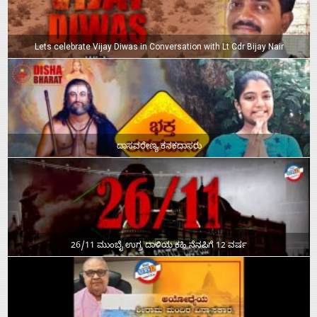
Lets celebrate Vijay Diwas in Conversation with Lt Cdr Bijay Nair
ದಾಸವರೇಣ್ಯ ಕನಕದಾಸರು
26/11 ಮುಂಬೈ ಉಗ್ರ ದಾಳಿಯ ಕಹಿ ನೆನಪಿಗೆ 12 ವರ್ಷ