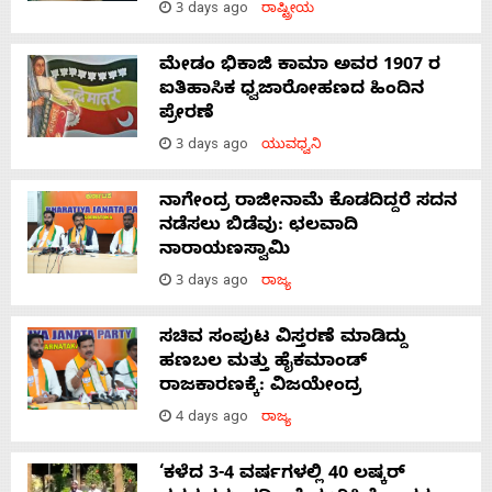
3 days ago
ರಾಷ್ಟ್ರೀಯ
ಮೇಡಂ ಭಿಕಾಜಿ ಕಾಮಾ ಅವರ 1907 ರ
ಐತಿಹಾಸಿಕ ಧ್ವಜಾರೋಹಣದ ಹಿಂದಿನ
ಪ್ರೇರಣೆ
3 days ago
ಯುವಧ್ವನಿ
ನಾಗೇಂದ್ರ ರಾಜೀನಾಮೆ ಕೊಡದಿದ್ದರೆ ಸದನ
ನಡೆಸಲು ಬಿಡೆವು: ಛಲವಾದಿ
ನಾರಾಯಣಸ್ವಾಮಿ
3 days ago
ರಾಜ್ಯ
ಸಚಿವ ಸಂಪುಟ ವಿಸ್ತರಣೆ ಮಾಡಿದ್ದು
ಹಣಬಲ ಮತ್ತು ಹೈಕಮಾಂಡ್
ರಾಜಕಾರಣಕ್ಕೆ: ವಿಜಯೇಂದ್ರ
4 days ago
ರಾಜ್ಯ
‘ಕಳೆದ 3-4 ವರ್ಷಗಳಲ್ಲಿ 40 ಲಷ್ಕರ್