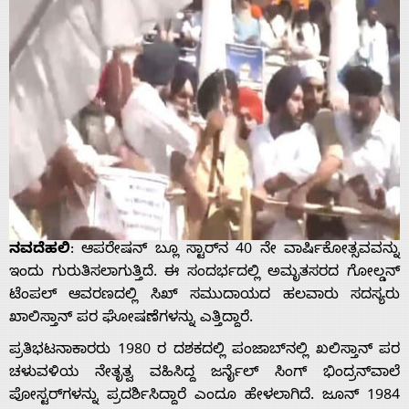
ನವದೆಹಲಿ
: ಆಪರೇಷನ್ ಬ್ಲೂ ಸ್ಟಾರ್‌ನ 40 ನೇ ವಾರ್ಷಿಕೋತ್ಸವವನ್ನು
ಇಂದು ಗುರುತಿಸಲಾಗುತ್ತಿದೆ. ಈ ಸಂದರ್ಭದಲ್ಲಿ ಅಮೃತಸರದ ಗೋಲ್ಡನ್
ಟೆಂಪಲ್ ಆವರಣದಲ್ಲಿ ಸಿಖ್ ಸಮುದಾಯದ ಹಲವಾರು ಸದಸ್ಯರು
ಖಾಲಿಸ್ತಾನ್ ಪರ ಘೋಷಣೆಗಳನ್ನು ಎತ್ತಿದ್ದಾರೆ.
ಪ್ರತಿಭಟನಾಕಾರರು 1980 ರ ದಶಕದಲ್ಲಿ ಪಂಜಾಬ್‌ನಲ್ಲಿ ಖಲಿಸ್ತಾನ್ ಪರ
ಚಳುವಳಿಯ ನೇತೃತ್ವ ವಹಿಸಿದ್ದ ಜರ್ನೈಲ್ ಸಿಂಗ್ ಭಿಂದ್ರನ್‌ವಾಲೆ
ಪೋಸ್ಟರ್‌ಗಳನ್ನು ಪ್ರದರ್ಶಿಸಿದ್ದಾರೆ ಎಂದೂ ಹೇಳಲಾಗಿದೆ. ಜೂನ್ 1984