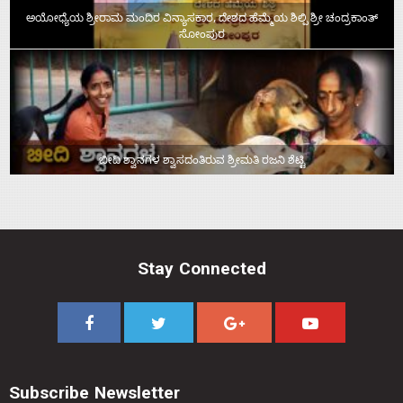
ಅಯೋಧ್ಯೆಯ ಶ್ರೀರಾಮ ಮಂದಿರ ವಿನ್ಯಾಸಕಾರ, ದೇಶದ ಹೆಮ್ಮೆಯ ಶಿಲ್ಪಿ ಶ್ರೀ ಚಂದ್ರಕಾಂತ್‌
ಸೋಂಪುರ
ಬೀದಿ ಶ್ವಾನಗಳ ಶ್ವಾಸದಂತಿರುವ ಶ್ರೀಮತಿ ರಜನಿ ಶೆಟ್ಟಿ
Stay Connected
Subscribe Newsletter