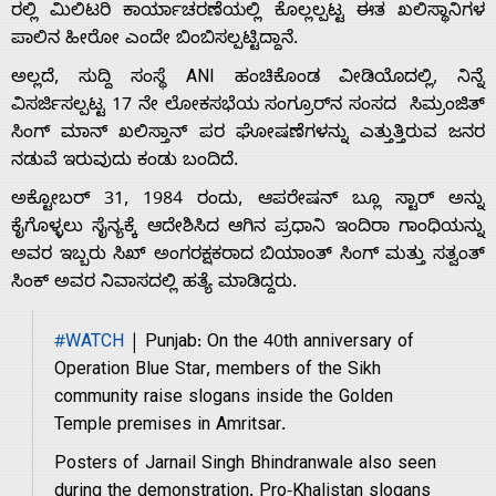
ರಲ್ಲಿ ಮಿಲಿಟರಿ ಕಾರ್ಯಾಚರಣೆಯಲ್ಲಿ ಕೊಲ್ಲಲ್ಪಟ್ಟ ಈತ ಖಲಿಸ್ಥಾನಿಗಳ
ಪಾಲಿನ ಹೀರೋ ಎಂದೇ ಬಿಂಬಿಸಲ್ಪಟ್ಟಿದ್ದಾನೆ.
ಅಲ್ಲದೆ, ಸುದ್ದಿ ಸಂಸ್ಥೆ ANI ಹಂಚಿಕೊಂಡ ವೀಡಿಯೊದಲ್ಲಿ, ನಿನ್ನೆ
ವಿಸರ್ಜಿಸಲ್ಪಟ್ಟ 17 ನೇ ಲೋಕಸಭೆಯ ಸಂಗ್ರೂರ್‌ನ ಸಂಸದ ಸಿಮ್ರಂಜಿತ್
ಸಿಂಗ್ ಮಾನ್ ಖಲಿಸ್ತಾನ್ ಪರ ಘೋಷಣೆಗಳನ್ನು ಎತ್ತುತ್ತಿರುವ ಜನರ
Home
ನಡುವೆ ಇರುವುದು ಕಂಡು ಬಂದಿದೆ.
ಅಕ್ಟೋಬರ್ 31, 1984 ರಂದು, ಆಪರೇಷನ್ ಬ್ಲೂ ಸ್ಟಾರ್ ಅನ್ನು
About
ಕೈಗೊಳ್ಳಲು ಸೈನ್ಯಕ್ಕೆ ಆದೇಶಿಸಿದ ಆಗಿನ ಪ್ರಧಾನಿ ಇಂದಿರಾ ಗಾಂಧಿಯನ್ನು
ಅವರ ಇಬ್ಬರು ಸಿಖ್ ಅಂಗರಕ್ಷಕರಾದ ಬಿಯಾಂತ್ ಸಿಂಗ್ ಮತ್ತು ಸತ್ವಂತ್
Us
ಸಿಂಕ್ ಅವರ ನಿವಾಸದಲ್ಲಿ ಹತ್ಯೆ ಮಾಡಿದ್ದರು.
#WATCH
| Punjab: On the 40th anniversary of
Advertise
Operation Blue Star, members of the Sikh
community raise slogans inside the Golden
Temple premises in Amritsar.
With
Posters of Jarnail Singh Bhindranwale also seen
during the demonstration. Pro-Khalistan slogans