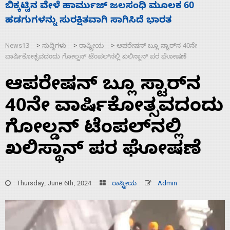
ನಾಗೇಂದ್ರ ರಾಜೀನಾಮೆ ಕೊಡದಿದ್ದರೆ ಸದನ ನಡೆಸಲು
ಬಿಡೆವು: ಛಲವಾದಿ ನಾರಾಯಣಸ್ವಾಮಿ
News13
ಸುದ್ದಿಗಳು
ರಾಷ್ಟ್ರೀಯ
ಆಪರೇಷನ್ ಬ್ಲೂ ಸ್ಟಾರ್‌ನ 40ನೇ
>
>
>
ವಾರ್ಷಿಕೋತ್ಸವದಂದು ಗೋಲ್ಡನ್‌ ಟೆಂಪಲ್‌ನಲ್ಲಿ ಖಲಿಸ್ಥಾನ್‌ ಪರ ಘೋಷಣೆ
ಆಪರೇಷನ್ ಬ್ಲೂ ಸ್ಟಾರ್‌ನ
40ನೇ ವಾರ್ಷಿಕೋತ್ಸವದಂದು
ಗೋಲ್ಡನ್‌ ಟೆಂಪಲ್‌ನಲ್ಲಿ
ಖಲಿಸ್ಥಾನ್‌ ಪರ ಘೋಷಣೆ
Thursday, June 6th, 2024
ರಾಷ್ಟ್ರೀಯ
Admin