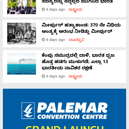
ಸದಸ್ಯರನ್ನು ಸದ್ದಿಲ್ಲದೆ ಮುಗಿಸಿದೆ ಭಾರತ
4 days ago
ರಾಷ್ಟ್ರೀಯ
ಮೀರ್ಪುರ್ ಹತ್ಯಾಕಾಂಡ: 370 ನೇ ವಿಧಿಯ
ಅಂತ್ಯಕ್ಕೆ ಆರಂಭ ನೀಡಿತ್ತು ಮೀರ್ಪುರ್
4 days ago
ಯುವಧ್ವನಿ
ಕೆಂಪು ಸಮುದ್ರದಲ್ಲಿ ದಾಳಿ, ಭಾರತ ಧ್ವಜ
ಹೊತ್ತ ಹಡಗು ಮುಳುಗಡೆ; ಎಲ್ಲಾ 13
ಭಾರತೀಯ ನಾವಿಕರ ರಕ್ಷಣೆ
4 days ago
ರಾಷ್ಟ್ರೀಯ