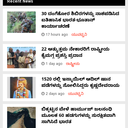
Recent News
30 ದಂಗೆಕೋರ ಶಿಬಿರಗಳನ್ನು ನಾಶಪಡಿಸಿದ
ಐತಿಹಾಸಿಕ ಭಾರತ-ಭೂತಾನ್
ಕಾರ್ಯಾಚರಣೆ
17 hours ago
ಯುವಧ್ವನಿ
22 ಅತ್ಯುತ್ತಮ ನೇಕಾರರಿಗೆ ರಾಷ್ಟ್ರೀಯ
ಕೈಮಗ್ಗ ಪ್ರಶಸ್ತಿ ಪ್ರದಾನ
1 day ago
ರಾಷ್ಟ್ರೀಯ
1520 ರಲ್ಲಿ ಇಸ್ಮಾಯಿಲ್ ಆದಿಲ್ ಷಾನ
ಪಡೆಗಳನ್ನು ಸೋಲಿಸಿದ್ದರು ಕೃಷ್ಣದೇವರಾಯ
2 days ago
ಯುವಧ್ವನಿ
ಬಿಕ್ಕಟ್ಟಿನ ವೇಳೆ ಹಾರ್ಮುಜ್ ಜಲಸಂಧಿ
ಮೂಲಕ 60 ಹಡಗುಗಳನ್ನು ಸುರಕ್ಷಿತವಾಗಿ
ಸಾಗಿಸಿದೆ ಭಾರತ