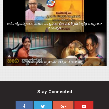
ಅಯೋಧ್ಯೆಯ ಶ್ರೀರಾಮ ಮಂದಿರ ವಿನ್ಯಾಸಕಾರ, ದೇಶದ ಹೆಮ್ಮೆಯ ಶಿಲ್ಪಿ ಶ್ರೀ ಚಂದ್ರಕಾಂತ್‌
ಸೋಂಪುರ
ಬೀದಿ ಶ್ವಾನಗಳ ಶ್ವಾಸದಂತಿರುವ ಶ್ರೀಮತಿ ರಜನಿ ಶೆಟ್ಟಿ
Stay Connected