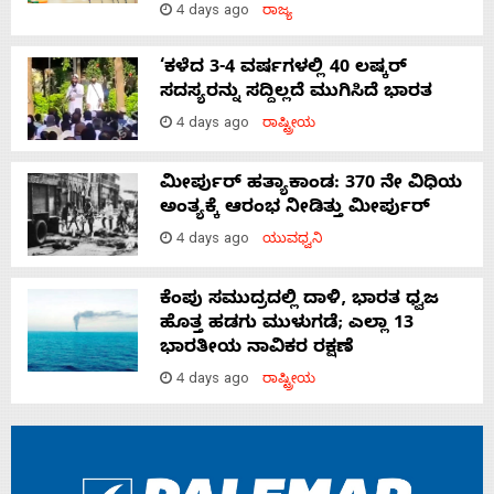
4 days ago
ರಾಜ್ಯ
‘ಕಳೆದ 3-4 ವರ್ಷಗಳಲ್ಲಿ 40 ಲಷ್ಕರ್
ಸದಸ್ಯರನ್ನು ಸದ್ದಿಲ್ಲದೆ ಮುಗಿಸಿದೆ ಭಾರತ
4 days ago
ರಾಷ್ಟ್ರೀಯ
ಮೀರ್ಪುರ್ ಹತ್ಯಾಕಾಂಡ: 370 ನೇ ವಿಧಿಯ
ಅಂತ್ಯಕ್ಕೆ ಆರಂಭ ನೀಡಿತ್ತು ಮೀರ್ಪುರ್
4 days ago
ಯುವಧ್ವನಿ
ಕೆಂಪು ಸಮುದ್ರದಲ್ಲಿ ದಾಳಿ, ಭಾರತ ಧ್ವಜ
ಹೊತ್ತ ಹಡಗು ಮುಳುಗಡೆ; ಎಲ್ಲಾ 13
ಭಾರತೀಯ ನಾವಿಕರ ರಕ್ಷಣೆ
4 days ago
ರಾಷ್ಟ್ರೀಯ