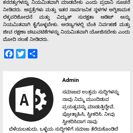
ಕಸರತ್ತುಗಳನ್ನು ನಿಯಮಿತವಾಗಿ ಮಾಡಬೇಕು ಎಂದು ಪ್ರಧಾನಿ ಸೂಚನೆ
s
ನೀಡಿದರು. ಆಸ್ಪತ್ರೆಗಳು ಮತ್ತು ಇತರ ಸಾರ್ವಜನಿಕ ಸ್ಥಳಗಳ ಅಗ್ನಿಶಾಮಕ
ಲೆಕ್ಕಪರಿಶೋಧನೆ ಮತ್ತು ವಿದ್ಯುತ್ ಸುರಕ್ಷತಾ ಆಡಿಟ್ ಅನ್ನು
ನಿಯಮಿತವಾಗಿ ಕೈಗೊಳ್ಳಬೇಕು. ಅರಣ್ಯಗಳಲ್ಲಿ ಬೆಂಕಿ ನಿರ್ವಹಣೆ ಮತ್ತು
Contact
ಜೀವ ರಕ್ಷಣಾ ಚಟುವಟಿಕೆಗಳನ್ನು ನಿಯಮಿತವಾಗಿ ಯೋಜಿಸಬೇಕು ಎಂದು
ಮೋದಿ ಸಲಹೆ ನೀಡಿದರು.
Us
Facebook
Twitter
Share
Admin
ಸಮಾಜದ ಉತ್ತಮ ಸುದ್ದಿಗಳನ್ನು
ನಾವು ನಿಮ್ಮ ಮುಂದಿಡುವ
ಪ್ರಯತ್ನವನ್ನು ಮಾಡುತ್ತಿದ್ದೇವೆ.
ಪ್ರೋತ್ಸಾಹಿಸಿ, ಸ್ವೀಕರಿಸಿ. ನೀವು
ಸ್ವೀಕರಿಸಿದಾಗ ನಾವು
ಬೆಳೆಯಬಹುದು. ಒಳ್ಳೆಯ ಸುದ್ದಿಗಳಿಗೆ ಸಮಾಜ ತೆರೆದುಕೊಂಡಿದೆ