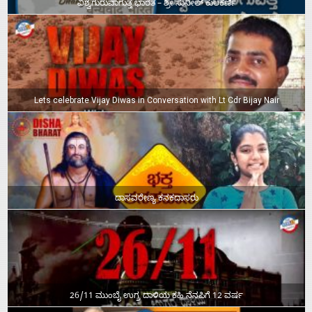
ವಿಶ್ವಗುರುವಾಗುತ್ತ ಭಾರತ – ಶ್ರೀ ಸುನೀಲ್‌ ಕುಲಕರ್ಣಿ
Lets celebrate Vijay Diwas in Conversation with Lt Cdr Bijay Nair
ದಾಸವರೇಣ್ಯ ಕನಕದಾಸರು
26/11 ಮುಂಬೈ ಉಗ್ರ ದಾಳಿಯ ಕಹಿ ನೆನಪಿಗೆ 12 ವರ್ಷ