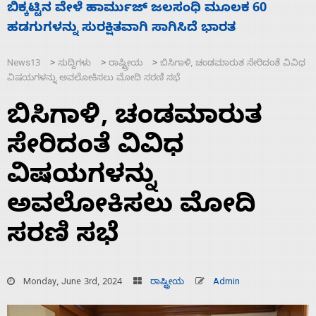
ನಾಗೇಂದ್ರ ರಾಜೀನಾಮೆ ಕೊಡದಿದ್ದರೆ ಸದನ ನಡೆಸಲು
ಸ
ಬಿಡೆವು: ಛಲವಾದಿ ನಾರಾಯಣಸ್ವಾಮಿ
ಹ
News13
ಸುದ್ದಿಗಳು
ರಾಷ್ಟ್ರೀಯ
ಬಿಸಿಗಾಳಿ, ಚಂಡಮಾರುತ ಸೇರಿದಂತೆ ವಿವಿಧ
>
>
>
ವಿಷಯಗಳನ್ನು ಅವಲೋಕಿಸಲು ಮೋದಿ ಸರಣಿ ಸಭೆ
ಬಿಸಿಗಾಳಿ, ಚಂಡಮಾರುತ
ಸೇರಿದಂತೆ ವಿವಿಧ
ವಿಷಯಗಳನ್ನು
ಅವಲೋಕಿಸಲು ಮೋದಿ
ಸರಣಿ ಸಭೆ
Monday, June 3rd, 2024
ರಾಷ್ಟ್ರೀಯ
Admin