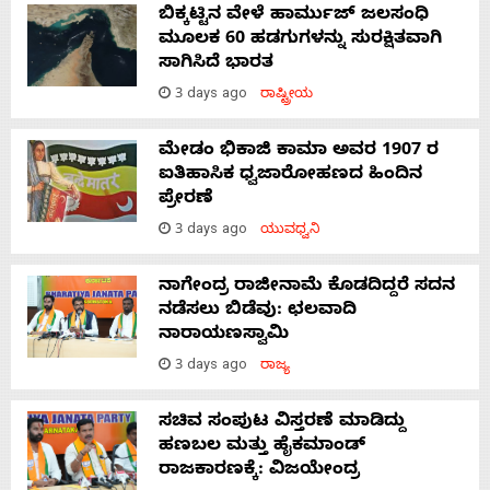
ಬಿಕ್ಕಟ್ಟಿನ ವೇಳೆ ಹಾರ್ಮುಜ್ ಜಲಸಂಧಿ
ಮೂಲಕ 60 ಹಡಗುಗಳನ್ನು ಸುರಕ್ಷಿತವಾಗಿ
ಸಾಗಿಸಿದೆ ಭಾರತ
3 days ago
ರಾಷ್ಟ್ರೀಯ
ಮೇಡಂ ಭಿಕಾಜಿ ಕಾಮಾ ಅವರ 1907 ರ
ಐತಿಹಾಸಿಕ ಧ್ವಜಾರೋಹಣದ ಹಿಂದಿನ
ಪ್ರೇರಣೆ
3 days ago
ಯುವಧ್ವನಿ
ನಾಗೇಂದ್ರ ರಾಜೀನಾಮೆ ಕೊಡದಿದ್ದರೆ ಸದನ
ನಡೆಸಲು ಬಿಡೆವು: ಛಲವಾದಿ
ನಾರಾಯಣಸ್ವಾಮಿ
3 days ago
ರಾಜ್ಯ
ಸಚಿವ ಸಂಪುಟ ವಿಸ್ತರಣೆ ಮಾಡಿದ್ದು
ಹಣಬಲ ಮತ್ತು ಹೈಕಮಾಂಡ್
ರಾಜಕಾರಣಕ್ಕೆ: ವಿಜಯೇಂದ್ರ