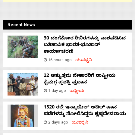
Recent News
30 ದಂಗೆಕೋರ ಶಿಬಿರಗಳನ್ನು ನಾಶಪಡಿಸಿದ
ಐತಿಹಾಸಿಕ ಭಾರತ-ಭೂತಾನ್
ಕಾರ್ಯಾಚರಣೆ
16 hours ago
ಯುವಧ್ವನಿ
22 ಅತ್ಯುತ್ತಮ ನೇಕಾರರಿಗೆ ರಾಷ್ಟ್ರೀಯ
ಕೈಮಗ್ಗ ಪ್ರಶಸ್ತಿ ಪ್ರದಾನ
1 day ago
ರಾಷ್ಟ್ರೀಯ
1520 ರಲ್ಲಿ ಇಸ್ಮಾಯಿಲ್ ಆದಿಲ್ ಷಾನ
ಪಡೆಗಳನ್ನು ಸೋಲಿಸಿದ್ದರು ಕೃಷ್ಣದೇವರಾಯ
2 days ago
ಯುವಧ್ವನಿ