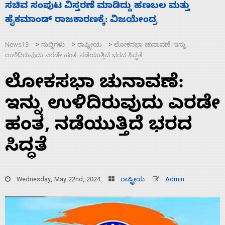
‘ಕಳೆದ 3-4 ವರ್ಷಗಳಲ್ಲಿ 40 ಲಷ್ಕರ್ ಸದಸ್ಯರನ್ನು ಸದ್ದಿಲ್ಲದೆ
ಕ
ಮುಗಿಸಿದೆ ಭಾರತ
ಮ
News13
ಸುದ್ದಿಗಳು
ರಾಷ್ಟ್ರೀಯ
ಲೋಕಸಭಾ ಚುನಾವಣೆ: ಇನ್ನು
>
>
>
ಉಳಿದಿರುವುದು ಎರಡೇ ಹಂತ, ನಡೆಯುತ್ತಿದೆ ಭರದ ಸಿದ್ಧತೆ
ಲೋಕಸಭಾ ಚುನಾವಣೆ:
ಇನ್ನು ಉಳಿದಿರುವುದು ಎರಡೇ
ಹಂತ, ನಡೆಯುತ್ತಿದೆ ಭರದ
ಸಿದ್ಧತೆ
Wednesday, May 22nd, 2024
ರಾಷ್ಟ್ರೀಯ
Admin