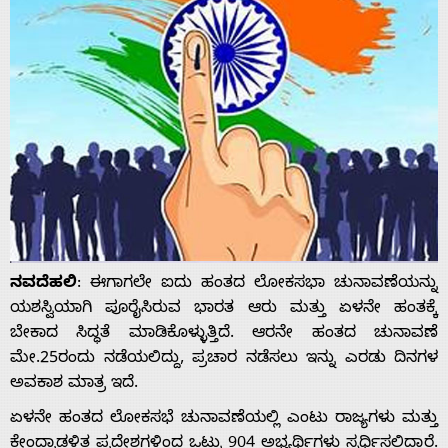
ನವದೆಹಲಿ
: ಈಗಾಗಲೇ ಐದು ಹಂತದ ಲೋಕಸಭಾ ಚುನಾವಣೆಯನ್ನು
ಯಶಸ್ವಿಯಾಗಿ ಪೂರೈಸಿರುವ ಭಾರತ ಆರು ಮತ್ತು ಏಳನೇ ಹಂತಕ್ಕೆ
ಬೇಕಾದ ಸಿದ್ಧತೆ ಮಾಡಿಕೊಳ್ಳುತ್ತಿದೆ. ಆರನೇ ಹಂತದ ಚುನಾವಣೆ
ಮೇ.25ರಂದು ನಡೆಯಲಿದ್ದು, ಪ್ರಚಾರ ನಡೆಸಲು ಇನ್ನು ಎರಡು ದಿನಗಳ
ಅವಕಾಶ ಮಾತ್ರ ಇದೆ.
ಏಳನೇ ಹಂತದ ಲೋಕಸಭೆ ಚುನಾವಣೆಯಲ್ಲಿ ಎಂಟು ರಾಜ್ಯಗಳು ಮತ್ತು
ಕೇಂದ್ರಾಡಳಿತ ಪ್ರದೇಶಗಳಿಂದ ಒಟ್ಟು 904 ಅಭ್ಯರ್ಥಿಗಳು ಸ್ಪರ್ಧಿಸಲಿದ್ದಾರೆ.