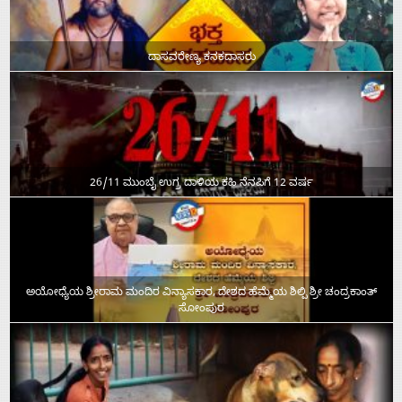
ದಾಸವರೇಣ್ಯ ಕನಕದಾಸರು
26/11 ಮುಂಬೈ ಉಗ್ರ ದಾಳಿಯ ಕಹಿ ನೆನಪಿಗೆ 12 ವರ್ಷ
ಅಯೋಧ್ಯೆಯ ಶ್ರೀರಾಮ ಮಂದಿರ ವಿನ್ಯಾಸಕಾರ, ದೇಶದ ಹೆಮ್ಮೆಯ ಶಿಲ್ಪಿ ಶ್ರೀ ಚಂದ್ರಕಾಂತ್‌
ಸೋಂಪುರ