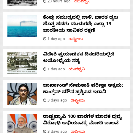
23 hours ago
ಯುವಧ್ವನಿ
ಕೆಂಪು ಸಮುದ್ರದಲ್ಲಿ ದಾಳಿ, ಭಾರತ ಧ್ವಜ
ಹೊತ್ತ ಹಡಗು ಮುಳುಗಡೆ; ಎಲ್ಲಾ 13
ಭಾರತೀಯ ನಾವಿಕರ ರಕ್ಷಣೆ
1 day ago
ರಾಷ್ಟ್ರೀಯ
ವಿದೇಶಿ ಪ್ರಯಾಣಿಕನ ದಿನಚರಿಯಲ್ಲಿದೆ
ಅಯೋಧ್ಯೆಯ ಸತ್ಯ
1 day ago
ಯುವಧ್ವನಿ
ಜಾರ್ಖಾಂಡ್‌ ನೇಮಕಾತಿ ಪರೀಕ್ಷಾ ಅಕ್ರಮ:
ಕಾಂಗ್ರೆಸ್‌ ಮೌನ ಪ್ರಶ್ನಿಸಿದ ಇರಾನಿ
3 days ago
ರಾಷ್ಟ್ರೀಯ
ರಾಷ್ಟ್ರವ್ಯಾಪಿ 100 ವಾರಗಳ ಮಾದಕ ದ್ರವ್ಯ
ವಿರೋಧಿ ಅಭಿಯಾನಕ್ಕೆ ಮೋದಿ ಚಾಲನೆ
3 days ago
ರಾಷ್ಟ್ರೀಯ