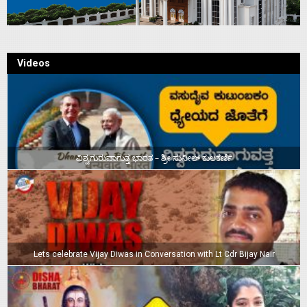
Videos
ವಿಶ್ವಗುರುವಾಗುತ್ತ ಭಾರತ – ಶ್ರೀ ಸುನೀಲ್‌ ಕುಲಕರ್ಣಿ
Lets celebrate Vijay Diwas in Conversation with Lt Cdr Bijay Nair