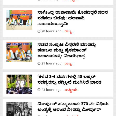
ನಾಗೇಂದ್ರ ರಾಜೀನಾಮೆ ಕೊಡದಿದ್ದರೆ ಸದನ
ನಡೆಸಲು ಬಿಡೆವು: ಛಲವಾದಿ
ನಾರಾಯಣಸ್ವಾಮಿ
20 hours ago
ರಾಜ್ಯ
ಸಚಿವ ಸಂಪುಟ ವಿಸ್ತರಣೆ ಮಾಡಿದ್ದು
ಹಣಬಲ ಮತ್ತು ಹೈಕಮಾಂಡ್
ರಾಜಕಾರಣಕ್ಕೆ: ವಿಜಯೇಂದ್ರ
21 hours ago
ರಾಜ್ಯ
‘ಕಳೆದ 3-4 ವರ್ಷಗಳಲ್ಲಿ 40 ಲಷ್ಕರ್
ಸದಸ್ಯರನ್ನು ಸದ್ದಿಲ್ಲದೆ ಮುಗಿಸಿದೆ ಭಾರತ
23 hours ago
ರಾಷ್ಟ್ರೀಯ
ಮೀರ್ಪುರ್ ಹತ್ಯಾಕಾಂಡ: 370 ನೇ ವಿಧಿಯ
ಅಂತ್ಯಕ್ಕೆ ಆರಂಭ ನೀಡಿತ್ತು ಮೀರ್ಪುರ್