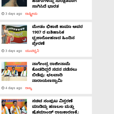
ಹಡಗುಗಳನ್ನು ಸುರಕ್ಷಿತವಾಗಿ
ಸಾಗಿಸಿದೆ ಭಾರತ
3 days ago
ರಾಷ್ಟ್ರೀಯ
ಮೇಡಂ ಭಿಕಾಜಿ ಕಾಮಾ ಅವರ
1907 ರ ಐತಿಹಾಸಿಕ
ಧ್ವಜಾರೋಹಣದ ಹಿಂದಿನ
ಪ್ರೇರಣೆ
3 days ago
ಯುವಧ್ವನಿ
ನಾಗೇಂದ್ರ ರಾಜೀನಾಮೆ
ಕೊಡದಿದ್ದರೆ ಸದನ ನಡೆಸಲು
ಬಿಡೆವು: ಛಲವಾದಿ
ನಾರಾಯಣಸ್ವಾಮಿ
4 days ago
ರಾಜ್ಯ
ಸಚಿವ ಸಂಪುಟ ವಿಸ್ತರಣೆ
ಮಾಡಿದ್ದು ಹಣಬಲ ಮತ್ತು
ಹೈಕಮಾಂಡ್ ರಾಜಕಾರಣಕ್ಕೆ: