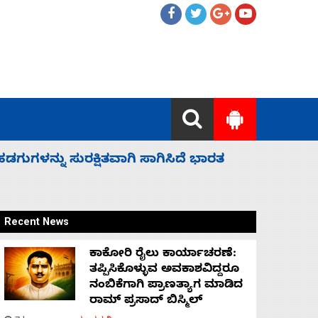
 ಬಿಡೆವು: ಛಲವಾದಿ ನಾರಾಯಣಸ್ವಾಮಿ
ಸಚಿವ ಸಂಪು
Recent News
ಕಾಕೋರಿ ರೈಲು ಕಾರ್ಯಾಚರಣೆ:
ತಪ್ಪಿಸಿಕೊಳ್ಳುವ ಅವಕಾಶವಿದ್ದರೂ
ನಂಬಿಕೆಗಾಗಿ ಪ್ರಾಣತ್ಯಾಗ ಮಾಡಿದ
ರಾಮ್ ಪ್ರಸಾದ್ ಬಿಸ್ಮಿಲ್