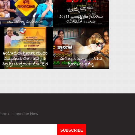
26/11 ಮುಂಬೈ ಉಗ್ರ ದಾಳಿಯ
ದಾಸವರೇಣ್ಯ ಕನಕದಾಸರು
ಕಹಿ ನೆನಪಿಗೆ 12 ವರ್ಷ
ಅಯೋಧ್ಯೆಯ ಶ್ರೀರಾಮ ಮಂದಿರ
ವಿನ್ಯಾಸಕಾರ, ದೇಶದ ಹೆಮ್ಮೆಯ
ಬೀದಿ ಶ್ವಾನಗಳ ಶ್ವಾಸದಂತಿರುವ
ಶಿಲ್ಪಿ ಶ್ರೀ ಚಂದ್ರಕಾಂತ್‌ ಸೋಂಪುರ
ಶ್ರೀಮತಿ ರಜನಿ ಶೆಟ್ಟಿ
 inbox. subscribe Now