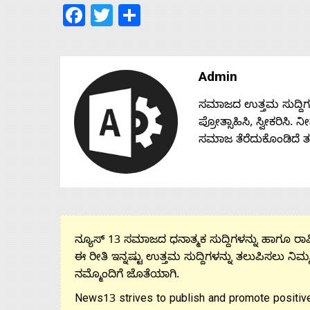
Facebook
Twitter
Share
Admin
ಸಮಾಜದ ಉತ್ತಮ ಸುದ್ದಿಗಳನ್
ಪ್ರೋತ್ಸಾಹಿಸಿ, ಸ್ವೀಕರಿಸಿ.
ಸಮಾಜ ತೆರೆದುಕೊಂಡಿದೆ 
ನ್ಯೂಸ್ 13 ಸಮಾಜದ ಧನಾತ್ಮಕ ಸುದ್ದಿಗಳನ್ನು ಹಾಗೂ ರಾಷ್
ಈ ರೀತಿ ಇನ್ನಷ್ಟು ಉತ್ತಮ ಸುದ್ದಿಗಳನ್ನು ತಲುಪಿಸಲು ನಿಮ್
ನಮ್ಮೊಂದಿಗೆ ಜೊತೆಯಾಗಿ.
News13 strives to publish and promote positive