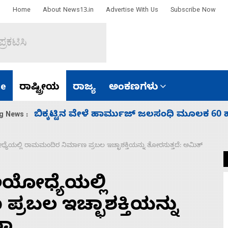
Home
About News13.in
Advertise With Us
Subscribe Now
e
ರಾಷ್ಟ್ರೀಯ
ರಾಜ್ಯ
ಅಂಕಣಗಳು
ಾರತ
ನಾಗೇಂದ್ರ ರಾಜೀನಾಮೆ ಕೊಡದಿದ್ದರೆ ಸದನ ನಡೆಸಲು
g News :
ೆಯಲ್ಲಿ ರಾಮಮಂದಿರ ನಿರ್ಮಾಣ ಪ್ರಬಲ ಇಚ್ಛಾಶಕ್ತಿಯನ್ನು ತೋರಸುತ್ತದೆ: ಅಮಿತ್‌
ಯೋಧ್ಯೆಯಲ್ಲಿ
ರಬಲ ಇಚ್ಛಾಶಕ್ತಿಯನ್ನು