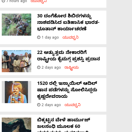
7 hours ago
ಯುವಧ್ವನಿ
30 ದಂಗೆಕೋರ ಶಿಬಿರಗಳನ್ನು
ನಾಶಪಡಿಸಿದ ಐತಿಹಾಸಿಕ ಭಾರತ-
ಭೂತಾನ್ ಕಾರ್ಯಾಚರಣೆ
1 day ago
ಯುವಧ್ವನಿ
22 ಅತ್ಯುತ್ತಮ ನೇಕಾರರಿಗೆ
ರಾಷ್ಟ್ರೀಯ ಕೈಮಗ್ಗ ಪ್ರಶಸ್ತಿ ಪ್ರದಾನ
2 days ago
ರಾಷ್ಟ್ರೀಯ
1520 ರಲ್ಲಿ ಇಸ್ಮಾಯಿಲ್ ಆದಿಲ್
ಷಾನ ಪಡೆಗಳನ್ನು ಸೋಲಿಸಿದ್ದರು
ಕೃಷ್ಣದೇವರಾಯ
2 days ago
ಯುವಧ್ವನಿ
ಬಿಕ್ಕಟ್ಟಿನ ವೇಳೆ ಹಾರ್ಮುಜ್
ಜಲಸಂಧಿ ಮೂಲಕ 60