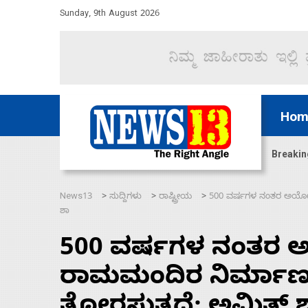
Sunday, 9th August 2026
Hom
ಜಲಸಂಧಿ ಮೂಲಕ 60 ಹಡಗುಗಳನ್ನು ಸುರಕ್ಷಿತವಾಗಿ ಸಾಗಿಸಿದೆ ಭ
Breakin
News13
ಸುದ್ದಿಗಳು
ರಾಷ್ಟ್ರೀಯ
500 ವರ್ಷಗಳ ನಂತರ ಅಯೋಧ್ಯ
>
>
>
ಶಾ
500 ವರ್ಷಗಳ ನಂತರ ಅ
ರಾಮಮಂದಿರ ನಿರ್ಮಾಣ ಪ್