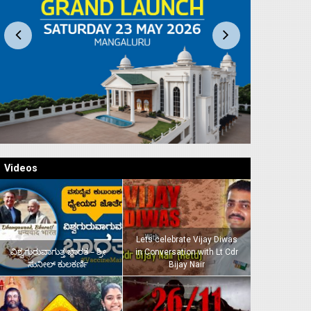
Videos
Lets celebrate Vijay Diwas
ವಿಶ್ವಗುರುವಾಗುತ್ತ ಭಾರತ – ಶ್ರೀ
in Conversation with Lt Cdr
ಸುನೀಲ್‌ ಕುಲಕರ್ಣಿ
Bijay Nair