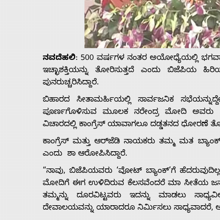
Us
Advertise
ನವದೆಹಲಿ
: 500 ವರ್ಷಗಳ ನಂತರ ಅಯೋಧ್ಯೆಯಲ್ಲಿ ಭಗವಾ
With
ಇಚ್ಛಾಶಕ್ತಿಯನ್ನು ತೋರಿಸುತ್ತದೆ ಎಂದು ಬಿಜೆಪಿಯ
ಪುನರುಚ್ಚರಿಸಿದ್ದಾರೆ.
s
ಬಿಹಾರದ ಸೀತಾಮರ್ಹಿಯಲ್ಲಿ ಸಾರ್ವಜನಿಕ ಸಭೆಯನ್ನುದ
ಪೂರ್ಣಗೊಳಿಸುವ ಮೂಲಕ ನರೇಂದ್ರ ಮೋದಿ ಅವರು ಜನರ
ವಿಚಾರದಲ್ಲಿ ಕಾಂಗ್ರೆಸ್ ಯಾವಾಗಲೂ ದಡ್ಡತನದ ಧೋರಣೆ ತೋ
Contact
ಕಾಂಗ್ರೆಸ್ ಮತ್ತು ಆರ್‌ಜೆಡಿ ನಾಯಕರು ತಮ್ಮ ಮತ ಬ್ಯಾಂಕ್‌
ಎಂದು ಶಾ ಆರೋಪಿಸಿದ್ದಾರೆ.
Us
“ನಾವು, ಬಿಜೆಪಿಯವರು ‘ವೋಟ್ ಬ್ಯಾಂಕ್’ಗೆ ಹೆದರುವುದಿಲ
ಮೋದಿಗೆ ಈಗ ಉಳಿದಿರುವ ಕೆಲಸವೆಂದರೆ ಮಾ ಸೀತೆಯ ಜನ್ಮಸ್
ತಮ್ಮನ್ನು ದೂರವಿಟ್ಟವರು ಇದನ್ನು ಮಾಡಲು ಸಾಧ್ಯ
ದೇವಾಲಯವನ್ನು ಯಾರಾದರೂ ನಿರ್ಮಿಸಲು ಸಾಧ್ಯವಾದರೆ, ಅದು