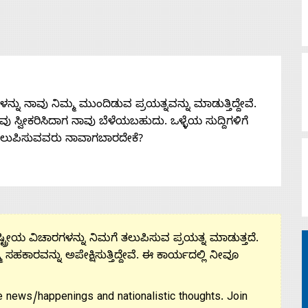
ನು ನಾವು ನಿಮ್ಮ ಮುಂದಿಡುವ ಪ್ರಯತ್ನವನ್ನು ಮಾಡುತ್ತಿದ್ದೇವೆ.
 ನೀವು ಸ್ವೀಕರಿಸಿದಾಗ ನಾವು ಬೆಳೆಯಬಹುದು. ಒಳ್ಳೆಯ ಸುದ್ದಿಗಳಿಗೆ
ತಲುಪಿಸುವವರು ನಾವಾಗಬಾರದೇಕೆ?
ಟ್ರೀಯ ವಿಚಾರಗಳನ್ನು ನಿಮಗೆ ತಲುಪಿಸುವ ಪ್ರಯತ್ನ ಮಾಡುತ್ತದೆ.
ಮ ಸಹಕಾರವನ್ನು ಅಪೇಕ್ಷಿಸುತ್ತಿದ್ದೇವೆ. ಈ ಕಾರ್ಯದಲ್ಲಿ ನೀವೂ
 news/happenings and nationalistic thoughts. Join