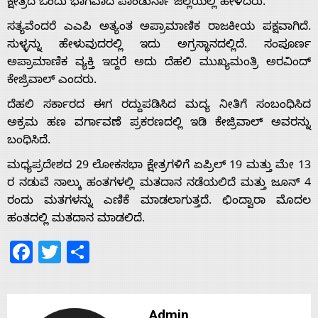
ಕ್ಷೇತ್ರದ ಒಂದು ಭಾಗವಾದ ಪಾಂಡುರ್ನಾ ಜಿಲ್ಲೆಯಲ್ಲಿ ಹೇಳಿದರು.
ಸತ್ಯವೆಂದರೆ ಎಎಪಿ ಅತ್ಯಂತ ಅಪ್ರಾಮಾಣಿಕ ರಾಜಕೀಯ ಪಕ್ಷವಾಗಿದೆ.
ಸುಳ್ಳನ್ನು ಹೇಳುವುದರಲ್ಲಿ ಇದು ಅಗ್ರಸ್ಥಾನದಲ್ಲಿದೆ. ಸಂಪೂರ್ಣ
Home
ಅಪ್ರಾಮಾಣಿಕ ವ್ಯಕ್ತಿ ಇದ್ದರೆ ಅದು ದೆಹಲಿ ಮುಖ್ಯಮಂತ್ರಿ ಅರವಿಂದ್
ಕೇಜ್ರಿವಾಲ್ ಎಂದರು.
ದೆಹಲಿ ಸರ್ಕಾರದ ಈಗ ರದ್ದುಪಡಿಸಿದ ಮದ್ಯ ನೀತಿಗೆ ಸಂಬಂಧಿಸಿದ
About
ಅಕ್ರಮ ಹಣ ವರ್ಗಾವಣೆ ಪ್ರಕರಣದಲ್ಲಿ ಇಡಿ ಕೇಜ್ರಿವಾಲ್ ಅವರನ್ನು
ಬಂಧಿಸಿದೆ.
Us
ಮಧ್ಯಪ್ರದೇಶದ 29 ಲೋಕಸಭಾ ಕ್ಷೇತ್ರಗಳಿಗೆ ಏಪ್ರಿಲ್ 19 ಮತ್ತು ಮೇ 13
ರ ನಡುವೆ ನಾಲ್ಕು ಹಂತಗಳಲ್ಲಿ ಮತದಾನ ನಡೆಯಲಿದೆ ಮತ್ತು ಜೂನ್ 4
Advertise
ರಂದು ಮತಗಳನ್ನು ಎಣಿಕೆ ಮಾಡಲಾಗುತ್ತದೆ. ಛಿಂದ್ವಾರಾ ಮೊದಲ
ಹಂತದಲ್ಲಿ ಮತದಾನ ಮಾಡಲಿದೆ.
With
Facebook
Twitter
Share
s
Admin