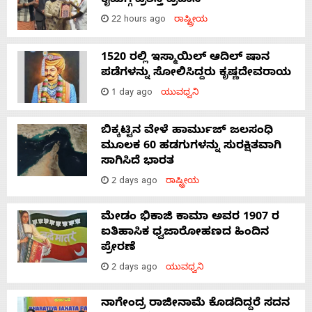
ಕೈಮಗ್ಗ ಪ್ರಶಸ್ತಿ ಪ್ರದಾನ
22 hours ago
ರಾಷ್ಟ್ರೀಯ
1520 ರಲ್ಲಿ ಇಸ್ಮಾಯಿಲ್ ಆದಿಲ್ ಷಾನ
ಪಡೆಗಳನ್ನು ಸೋಲಿಸಿದ್ದರು ಕೃಷ್ಣದೇವರಾಯ
1 day ago
ಯುವಧ್ವನಿ
ಬಿಕ್ಕಟ್ಟಿನ ವೇಳೆ ಹಾರ್ಮುಜ್ ಜಲಸಂಧಿ
ಮೂಲಕ 60 ಹಡಗುಗಳನ್ನು ಸುರಕ್ಷಿತವಾಗಿ
ಸಾಗಿಸಿದೆ ಭಾರತ
2 days ago
ರಾಷ್ಟ್ರೀಯ
ಮೇಡಂ ಭಿಕಾಜಿ ಕಾಮಾ ಅವರ 1907 ರ
ಐತಿಹಾಸಿಕ ಧ್ವಜಾರೋಹಣದ ಹಿಂದಿನ
ಪ್ರೇರಣೆ
2 days ago
ಯುವಧ್ವನಿ
ನಾಗೇಂದ್ರ ರಾಜೀನಾಮೆ ಕೊಡದಿದ್ದರೆ ಸದನ