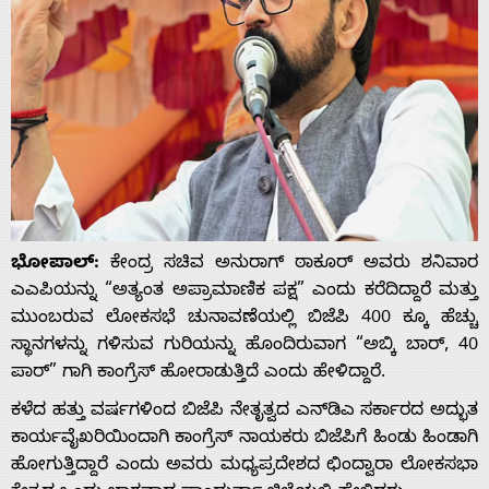
ಭೋಪಾಲ್:
ಕೇಂದ್ರ ಸಚಿವ ಅನುರಾಗ್ ಠಾಕೂರ್ ಅವರು ಶನಿವಾರ
ಎಎಪಿಯನ್ನು “ಅತ್ಯಂತ ಅಪ್ರಾಮಾಣಿಕ ಪಕ್ಷ” ಎಂದು ಕರೆದಿದ್ದಾರೆ ಮತ್ತು
ಮುಂಬರುವ ಲೋಕಸಭೆ ಚುನಾವಣೆಯಲ್ಲಿ ಬಿಜೆಪಿ 400 ಕ್ಕೂ ಹೆಚ್ಚು
ಸ್ಥಾನಗಳನ್ನು ಗಳಿಸುವ ಗುರಿಯನ್ನು ಹೊಂದಿರುವಾಗ “ಅಬ್ಕಿ ಬಾರ್, 40
ಪಾರ್” ಗಾಗಿ ಕಾಂಗ್ರೆಸ್ ಹೋರಾಡುತ್ತಿದೆ ಎಂದು ಹೇಳಿದ್ದಾರೆ.
ಕಳೆದ ಹತ್ತು ವರ್ಷಗಳಿಂದ ಬಿಜೆಪಿ ನೇತೃತ್ವದ ಎನ್‌ಡಿಎ ಸರ್ಕಾರದ ಅದ್ಭುತ
ಕಾರ್ಯವೈಖರಿಯಿಂದಾಗಿ ಕಾಂಗ್ರೆಸ್ ನಾಯಕರು ಬಿಜೆಪಿಗೆ ಹಿಂಡು ಹಿಂಡಾಗಿ
ಹೋಗುತ್ತಿದ್ದಾರೆ ಎಂದು ಅವರು ಮಧ್ಯಪ್ರದೇಶದ ಛಿಂದ್ವಾರಾ ಲೋಕಸಭಾ