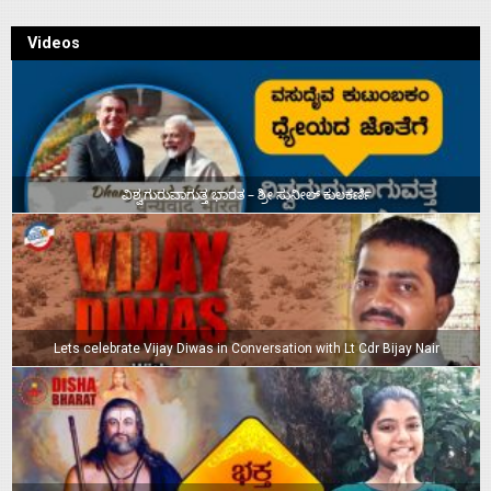
Videos
ವಿಶ್ವಗುರುವಾಗುತ್ತ ಭಾರತ – ಶ್ರೀ ಸುನೀಲ್‌ ಕುಲಕರ್ಣಿ
Lets celebrate Vijay Diwas in Conversation with Lt Cdr Bijay Nair