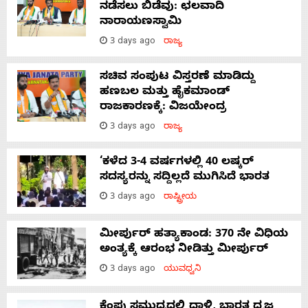
ನಡೆಸಲು ಬಿಡೆವು: ಛಲವಾದಿ
ನಾರಾಯಣಸ್ವಾಮಿ
3 days ago
ರಾಜ್ಯ
ಸಚಿವ ಸಂಪುಟ ವಿಸ್ತರಣೆ ಮಾಡಿದ್ದು
ಹಣಬಲ ಮತ್ತು ಹೈಕಮಾಂಡ್
ರಾಜಕಾರಣಕ್ಕೆ: ವಿಜಯೇಂದ್ರ
3 days ago
ರಾಜ್ಯ
‘ಕಳೆದ 3-4 ವರ್ಷಗಳಲ್ಲಿ 40 ಲಷ್ಕರ್
ಸದಸ್ಯರನ್ನು ಸದ್ದಿಲ್ಲದೆ ಮುಗಿಸಿದೆ ಭಾರತ
3 days ago
ರಾಷ್ಟ್ರೀಯ
ಮೀರ್ಪುರ್ ಹತ್ಯಾಕಾಂಡ: 370 ನೇ ವಿಧಿಯ
ಅಂತ್ಯಕ್ಕೆ ಆರಂಭ ನೀಡಿತ್ತು ಮೀರ್ಪುರ್
3 days ago
ಯುವಧ್ವನಿ
ಕೆಂಪು ಸಮುದ್ರದಲ್ಲಿ ದಾಳಿ, ಭಾರತ ಧ್ವಜ