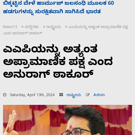
ನಾಗೇಂದ್ರ ರಾಜೀನಾಮೆ ಕೊಡದಿದ್ದರೆ ಸದನ ನಡೆಸಲು
ಬಿಡೆವು: ಛಲವಾದಿ ನಾರಾಯಣಸ್ವಾಮಿ
News13
ಸುದ್ದಿಗಳು
ರಾಷ್ಟ್ರೀಯ
ಎಎಪಿಯನ್ನು ಅತ್ಯಂತ ಅಪ್ರಾಮಾಣಿಕ ಪಕ್ಷ
>
>
>
ಎಂದ ಅನುರಾಗ್‌ ಠಾಕೂರ್
ಎಎಪಿಯನ್ನು ಅತ್ಯಂತ
ಅಪ್ರಾಮಾಣಿಕ ಪಕ್ಷ ಎಂದ
ಅನುರಾಗ್‌ ಠಾಕೂರ್
Saturday, April 13th, 2024
ರಾಷ್ಟ್ರೀಯ
Admin