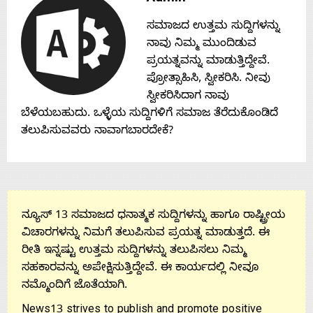
Contact
ಸಮಾಜದ ಉತ್ತಮ ಸುದ್ದಿಗಳನ್ನು
ನಾವು ನಿಮ್ಮ ಮುಂದಿಡುವ
Us
ಪ್ರಯತ್ನವನ್ನು ಮಾಡುತ್ತಿದ್ದೇವೆ.
ಪ್ರೋತ್ಸಾಹಿಸಿ, ಸ್ವೀಕರಿಸಿ. ನೀವು
ಸ್ವೀಕರಿಸಿದಾಗ ನಾವು
ಬೆಳೆಯಬಹುದು. ಒಳ್ಳೆಯ ಸುದ್ದಿಗಳಿಗೆ ಸಮಾಜ ತೆರೆದುಕೊಂಡಿದೆ
ತಲುಪಿಸುವವರು ನಾವಾಗಬಾರದೇಕೆ?
ನ್ಯೂಸ್ 13 ಸಮಾಜದ ಧನಾತ್ಮಕ ಸುದ್ದಿಗಳನ್ನು ಹಾಗೂ ರಾಷ್ಟ್ರೀಯ
ವಿಚಾರಗಳನ್ನು ನಿಮಗೆ ತಲುಪಿಸುವ ಪ್ರಯತ್ನ ಮಾಡುತ್ತದೆ. ಈ
ರೀತಿ ಇನ್ನಷ್ಟು ಉತ್ತಮ ಸುದ್ದಿಗಳನ್ನು ತಲುಪಿಸಲು ನಿಮ್ಮ
ಸಹಕಾರವನ್ನು ಅಪೇಕ್ಷಿಸುತ್ತಿದ್ದೇವೆ. ಈ ಕಾರ್ಯದಲ್ಲಿ ನೀವೂ
ನಮ್ಮೊಂದಿಗೆ ಜೊತೆಯಾಗಿ.
News13 strives to publish and promote positive