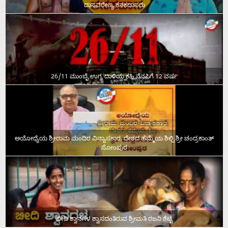
ದಾಸವರೇಣ್ಯ ಕನಕದಾಸರು
26/11 ಮುಂಬೈ ಉಗ್ರ ದಾಳಿಯ ಕಹಿ ನೆನಪಿಗೆ 12 ವರ್ಷ
ಅಯೋಧ್ಯೆಯ ಶ್ರೀರಾಮ ಮಂದಿರ ವಿನ್ಯಾಸಕಾರ, ದೇಶದ ಹೆಮ್ಮೆಯ ಶಿಲ್ಪಿ ಶ್ರೀ ಚಂದ್ರಕಾಂತ್‌
ಸೋಂಪುರ
ಬೀದಿ ಶ್ವಾನಗಳ ಶ್ವಾಸದಂತಿರುವ ಶ್ರೀಮತಿ ರಜನಿ ಶೆಟ್ಟಿ