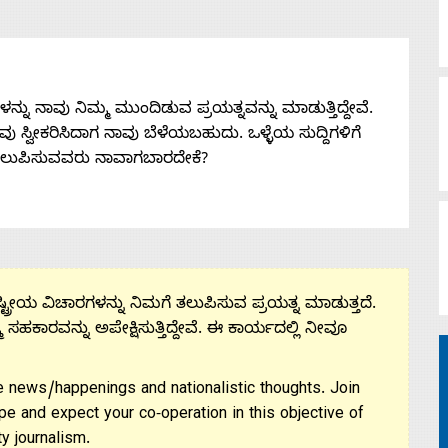
ನು ನಾವು ನಿಮ್ಮ ಮುಂದಿಡುವ ಪ್ರಯತ್ನವನ್ನು ಮಾಡುತ್ತಿದ್ದೇವೆ.
 ನೀವು ಸ್ವೀಕರಿಸಿದಾಗ ನಾವು ಬೆಳೆಯಬಹುದು. ಒಳ್ಳೆಯ ಸುದ್ದಿಗಳಿಗೆ
ತಲುಪಿಸುವವರು ನಾವಾಗಬಾರದೇಕೆ?
ಟ್ರೀಯ ವಿಚಾರಗಳನ್ನು ನಿಮಗೆ ತಲುಪಿಸುವ ಪ್ರಯತ್ನ ಮಾಡುತ್ತದೆ.
ಮ ಸಹಕಾರವನ್ನು ಅಪೇಕ್ಷಿಸುತ್ತಿದ್ದೇವೆ. ಈ ಕಾರ್ಯದಲ್ಲಿ ನೀವೂ
 news/happenings and nationalistic thoughts. Join
pe and expect your co-operation in this objective of
y journalism.