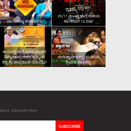
26/11 ಮುಂಬೈ ಉಗ್ರ ದಾಳಿಯ
ದಾಸವರೇಣ್ಯ ಕನಕದಾಸರು
ಕಹಿ ನೆನಪಿಗೆ 12 ವರ್ಷ
ಅಯೋಧ್ಯೆಯ ಶ್ರೀರಾಮ ಮಂದಿರ
ವಿನ್ಯಾಸಕಾರ, ದೇಶದ ಹೆಮ್ಮೆಯ
ಬೀದಿ ಶ್ವಾನಗಳ ಶ್ವಾಸದಂತಿರುವ
ಶಿಲ್ಪಿ ಶ್ರೀ ಚಂದ್ರಕಾಂತ್‌ ಸೋಂಪುರ
ಶ್ರೀಮತಿ ರಜನಿ ಶೆಟ್ಟಿ
 inbox. subscribe Now