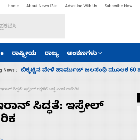
Home
About News13.in
Advertise With Us
Subscribe Now
e
ರಾಷ್ಟ್ರೀಯ
ರಾಜ್ಯ
ಅಂಕಣಗಳು
ಾರತ
ನಾಗೇಂದ್ರ ರಾಜೀನಾಮೆ ಕೊಡದಿದ್ದರೆ ಸದನ ನಡೆಸಲು
g News :
ಇರಾನ್‌ ಸಿದ್ಧತೆ: ಇಸ್ರೇಲ್‌ ರಕ್ಷಣೆಗೆ ಬದ್ಧ ಎಂದ ಅಮೆರಿಕ
ಾನ್‌ ಸಿದ್ಧತೆ: ಇಸ್ರೇಲ್‌
ರಿಕ