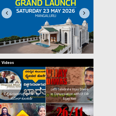
Videos
Lets celebrate Vijay Diwas
ವಿಶ್ವಗುರುವಾಗುತ್ತ ಭಾರತ – ಶ್ರೀ
in Conversation with Lt Cdr
ಸುನೀಲ್‌ ಕುಲಕರ್ಣಿ
Bijay Nair