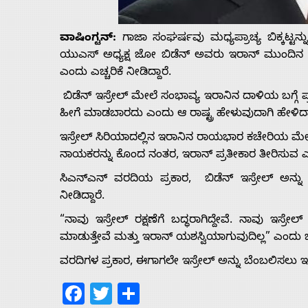
Us
ವಾಷಿಂಗ್ಟನ್‌:
ಗಾಜಾ ಸಂಘರ್ಷವು ಮಧ್ಯಪ್ರಾಚ್ಯ ಬಿಕ್ಕಟ್ಟ
Advertise
ಯುಎಸ್ ಅಧ್ಯಕ್ಷ ಜೋ ಬಿಡೆನ್ ಅವರು ಇರಾನ್ ಮುಂದಿನ ದಿನ
ಎಂದು ಎಚ್ಚರಿಕೆ ನೀಡಿದ್ದಾರೆ.
With
ಬಿಡೆನ್ ಇಸ್ರೇಲ್ ಮೇಲೆ ಸಂಭಾವ್ಯ ಇರಾನಿನ ದಾಳಿಯ ಬಗ್ಗೆ ಪ್ರಶ್ನೆ
ಹೀಗೆ ಮಾಡಬಾರದು ಎಂದು ಆ ರಾಷ್ಟ್ರ ಹೇಳುವುದಾಗಿ ಹೇಳಿದ್ದಾ
s
ಇಸ್ರೇಲ್ ಸಿರಿಯಾದಲ್ಲಿನ ಇರಾನಿನ ರಾಯಭಾರ ಕಚೇರಿಯ ಮೇ
ನಾಯಕರನ್ನು ಕೊಂದ ನಂತರ, ಇರಾನ್ ಪ್ರತೀಕಾರ ತೀರಿಸುವ ಎಚ್
ಸಿಎನ್‌ಎನ್ ವರದಿಯ ಪ್ರಕಾರ, ಬಿಡೆನ್ ಇಸ್ರೇಲ್ ಅನ್ನ
Contact
ನೀಡಿದ್ದಾರೆ.
Us
“ನಾವು ಇಸ್ರೇಲ್ ರಕ್ಷಣೆಗೆ ಬದ್ಧರಾಗಿದ್ದೇವೆ. ನಾವು ಇಸ್ರೇ
ಮಾಡುತ್ತೇವೆ ಮತ್ತು ಇರಾನ್ ಯಶಸ್ವಿಯಾಗುವುದಿಲ್ಲ” ಎಂದು ಬಿಡ
ವರದಿಗಳ ಪ್ರಕಾರ, ಈಗಾಗಲೇ ಇಸ್ರೇಲ್‌ ಅನ್ನು ಬೆಂಬಲಿಸಲು ಇರಾ
Facebook
Twitter
Share