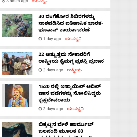
8 hours ago
ಯುವಧ್ವನಿ
30 ದಂಗೆಕೋರ ಶಿಬಿರಗಳನ್ನು
ನಾಶಪಡಿಸಿದ ಐತಿಹಾಸಿಕ ಭಾರತ-
ಭೂತಾನ್ ಕಾರ್ಯಾಚರಣೆ
1 day ago
ಯುವಧ್ವನಿ
22 ಅತ್ಯುತ್ತಮ ನೇಕಾರರಿಗೆ
ರಾಷ್ಟ್ರೀಯ ಕೈಮಗ್ಗ ಪ್ರಶಸ್ತಿ ಪ್ರದಾನ
2 days ago
ರಾಷ್ಟ್ರೀಯ
1520 ರಲ್ಲಿ ಇಸ್ಮಾಯಿಲ್ ಆದಿಲ್
ಷಾನ ಪಡೆಗಳನ್ನು ಸೋಲಿಸಿದ್ದರು
ಕೃಷ್ಣದೇವರಾಯ
2 days ago
ಯುವಧ್ವನಿ
ಬಿಕ್ಕಟ್ಟಿನ ವೇಳೆ ಹಾರ್ಮುಜ್
ಜಲಸಂಧಿ ಮೂಲಕ 60