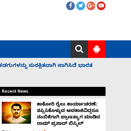
 ಬಿಡೆವು: ಛಲವಾದಿ ನಾರಾಯಣಸ್ವಾಮಿ
ಸಚಿವ ಸಂಪು
Recent News
ಕಾಕೋರಿ ರೈಲು ಕಾರ್ಯಾಚರಣೆ:
ತಪ್ಪಿಸಿಕೊಳ್ಳುವ ಅವಕಾಶವಿದ್ದರೂ
ನಂಬಿಕೆಗಾಗಿ ಪ್ರಾಣತ್ಯಾಗ ಮಾಡಿದ
ರಾಮ್ ಪ್ರಸಾದ್ ಬಿಸ್ಮಿಲ್