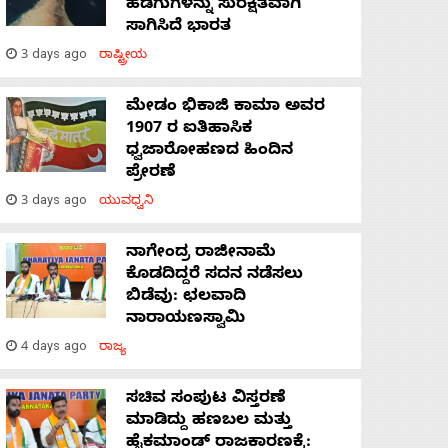
ಹಡಗುಗಳನ್ನು ಸುರಕ್ಷಿತವಾಗಿ
ಸಾಗಿಸಿದೆ ಭಾರತ
3 days ago
ರಾಷ್ಟ್ರೀಯ
ಮೇಡಂ ಭಿಕಾಜಿ ಕಾಮಾ ಅವರ
1907 ರ ಐತಿಹಾಸಿಕ
ಧ್ವಜಾರೋಹಣದ ಹಿಂದಿನ
ಪ್ರೇರಣೆ
3 days ago
ಯುವಧ್ವನಿ
ನಾಗೇಂದ್ರ ರಾಜೀನಾಮೆ
ಕೊಡದಿದ್ದರೆ ಸದನ ನಡೆಸಲು
ಬಿಡೆವು: ಛಲವಾದಿ
ನಾರಾಯಣಸ್ವಾಮಿ
4 days ago
ರಾಜ್ಯ
ಸಚಿವ ಸಂಪುಟ ವಿಸ್ತರಣೆ
ಮಾಡಿದ್ದು ಹಣಬಲ ಮತ್ತು
ಹೈಕಮಾಂಡ್ ರಾಜಕಾರಣಕ್ಕೆ: