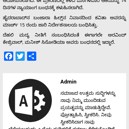
ಆರೋಪಿಸಲಾಗಿದೆ. ಈ ಪ್ರಕರಣದಲ್ಲಿ ಕಳೆದ ಮಂಗಳವಾರ ಆಕೆಯನ್ನು 14
ದಿನಗಳ ನ್ಯಾಯಾಂಗ ಬಂಧನಕ್ಕೆ ಕಳುಹಿಸಲಾಗಿದೆ.
Home
ಹೈದರಾಬಾದ್‌ನ ಬಂಜಾರಾ ಹಿಲ್ಸ್‌ನ ನಿವಾಸದಿಂದ ಕವಿತಾ ಅವರನ್ನು
ಮಾರ್ಚ್ 15 ರಂದು ಜಾರಿ ನಿರ್ದೇಶನಾಲಯ ಬಂಧಿಸಿತ್ತು.
About
ದೆಹಲಿ ಮದ್ಯ ನೀತಿಗೆ ಸಂಬಂಧಿಸಿದಂತೆ ಈಗಾಗಲೇ ಅರವಿಂದ್‌
ಕೇಜ್ರಿವಾಲ್‌, ಮನೀಶ್‌ ಸಿಸೋಡಿಯಾ ಅವರು ಬಂಧನದಲ್ಲಿ ಇದ್ದಾರೆ.
Us
Facebook
Twitter
Share
Advertise
Admin
With
ಸಮಾಜದ ಉತ್ತಮ ಸುದ್ದಿಗಳನ್ನು
s
ನಾವು ನಿಮ್ಮ ಮುಂದಿಡುವ
ಪ್ರಯತ್ನವನ್ನು ಮಾಡುತ್ತಿದ್ದೇವೆ.
ಪ್ರೋತ್ಸಾಹಿಸಿ, ಸ್ವೀಕರಿಸಿ. ನೀವು
Contact
ಸ್ವೀಕರಿಸಿದಾಗ ನಾವು