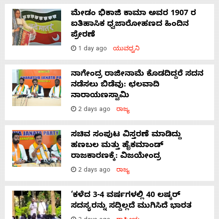
ಮೇಡಂ ಭಿಕಾಜಿ ಕಾಮಾ ಅವರ 1907 ರ
ಐತಿಹಾಸಿಕ ಧ್ವಜಾರೋಹಣದ ಹಿಂದಿನ
ಪ್ರೇರಣೆ
1 day ago
ಯುವಧ್ವನಿ
ನಾಗೇಂದ್ರ ರಾಜೀನಾಮೆ ಕೊಡದಿದ್ದರೆ ಸದನ
ನಡೆಸಲು ಬಿಡೆವು: ಛಲವಾದಿ
ನಾರಾಯಣಸ್ವಾಮಿ
2 days ago
ರಾಜ್ಯ
ಸಚಿವ ಸಂಪುಟ ವಿಸ್ತರಣೆ ಮಾಡಿದ್ದು
ಹಣಬಲ ಮತ್ತು ಹೈಕಮಾಂಡ್
ರಾಜಕಾರಣಕ್ಕೆ: ವಿಜಯೇಂದ್ರ
2 days ago
ರಾಜ್ಯ
‘ಕಳೆದ 3-4 ವರ್ಷಗಳಲ್ಲಿ 40 ಲಷ್ಕರ್
ಸದಸ್ಯರನ್ನು ಸದ್ದಿಲ್ಲದೆ ಮುಗಿಸಿದೆ ಭಾರತ