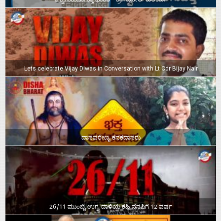
ವಿಶ್ವಗುರುವಾಗುತ್ತ ಭಾರತ – ಶ್ರೀ ಸುನೀಲ್‌ ಕುಲಕರ್ಣಿ
Lets celebrate Vijay Diwas in Conversation with Lt Cdr Bijay Nair
ದಾಸವರೇಣ್ಯ ಕನಕದಾಸರು
26/11 ಮುಂಬೈ ಉಗ್ರ ದಾಳಿಯ ಕಹಿ ನೆನಪಿಗೆ 12 ವರ್ಷ