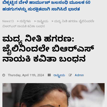
ನಾಗೇಂದ್ರ ರಾಜೀನಾಮೆ ಕೊಡದಿದ್ದರೆ ಸದನ ನಡೆಸಲು
ಸ
ಬಿಡೆವು: ಛಲವಾದಿ ನಾರಾಯಣಸ್ವಾಮಿ
ಹ
News13
ಸುದ್ದಿಗಳು
ರಾಷ್ಟ್ರೀಯ
ಮದ್ಯ ನೀತಿ ಹಗರಣ: ಜೈಲಿನಿಂದಲೇ
>
>
>
ಬಿಆರ್‌ಎಸ್‌ ನಾಯಕಿ ಕವಿತಾ ಬಂಧನ
ಮದ್ಯ ನೀತಿ ಹಗರಣ:
ಜೈಲಿನಿಂದಲೇ ಬಿಆರ್‌ಎಸ್‌
ನಾಯಕಿ ಕವಿತಾ ಬಂಧನ
Thursday, April 11th, 2024
ರಾಷ್ಟ್ರೀಯ
Admin