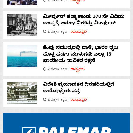
2 days ago
ರಾಷ್ಟ್ರೀಯ
ಮೀರ್ಪುರ್ ಹತ್ಯಾಕಾಂಡ: 370 ನೇ ವಿಧಿಯ
ಅಂತ್ಯಕ್ಕೆ ಆರಂಭ ನೀಡಿತ್ತು ಮೀರ್ಪುರ್
2 days ago
ಯುವಧ್ವನಿ
ಕೆಂಪು ಸಮುದ್ರದಲ್ಲಿ ದಾಳಿ, ಭಾರತ ಧ್ವಜ
ಹೊತ್ತ ಹಡಗು ಮುಳುಗಡೆ; ಎಲ್ಲಾ 13
ಭಾರತೀಯ ನಾವಿಕರ ರಕ್ಷಣೆ
2 days ago
ರಾಷ್ಟ್ರೀಯ
ವಿದೇಶಿ ಪ್ರಯಾಣಿಕನ ದಿನಚರಿಯಲ್ಲಿದೆ
ಅಯೋಧ್ಯೆಯ ಸತ್ಯ
2 days ago
ಯುವಧ್ವನಿ