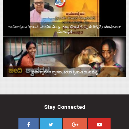
ಅಯೋಧ್ಯೆಯ ಶ್ರೀರಾಮ ಮಂದಿರ ವಿನ್ಯಾಸಕಾರ, ದೇಶದ ಹೆಮ್ಮೆಯ ಶಿಲ್ಪಿ ಶ್ರೀ ಚಂದ್ರಕಾಂತ್‌
ಸೋಂಪುರ
ಬೀದಿ ಶ್ವಾನಗಳ ಶ್ವಾಸದಂತಿರುವ ಶ್ರೀಮತಿ ರಜನಿ ಶೆಟ್ಟಿ
Stay Connected