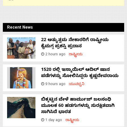
Recent News
22 ಅತ್ಯುತ್ತಮ ನೇಕಾರರಿಗೆ ರಾಷ್ಟ್ರೀಯ
ಕೈಮಗ್ಗ ಪ್ರಶಸ್ತಿ ಪ್ರದಾನ
2 hours ago
ರಾಷ್ಟ್ರೀಯ
1520 ರಲ್ಲಿ ಇಸ್ಮಾಯಿಲ್ ಆದಿಲ್ ಷಾನ
ಪಡೆಗಳನ್ನು ಸೋಲಿಸಿದ್ದರು ಕೃಷ್ಣದೇವರಾಯ
9 hours ago
ಯುವಧ್ವನಿ
ಬಿಕ್ಕಟ್ಟಿನ ವೇಳೆ ಹಾರ್ಮುಜ್ ಜಲಸಂಧಿ
ಮೂಲಕ 60 ಹಡಗುಗಳನ್ನು ಸುರಕ್ಷಿತವಾಗಿ
ಸಾಗಿಸಿದೆ ಭಾರತ
1 day ago
ರಾಷ್ಟ್ರೀಯ