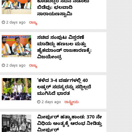
ಕೊಡದಿದ್ದರೆ ಸದನ ನಡೆಸಲು
ಬಿಡೆವು: ಛಲವಾದಿ
ನಾರಾಯಣಸ್ವಾಮಿ
2 days ago
ರಾಜ್ಯ
ಸಚಿವ ಸಂಪುಟ ವಿಸ್ತರಣೆ
ಮಾಡಿದ್ದು ಹಣಬಲ ಮತ್ತು
ಹೈಕಮಾಂಡ್ ರಾಜಕಾರಣಕ್ಕೆ:
ವಿಜಯೇಂದ್ರ
2 days ago
ರಾಜ್ಯ
‘ಕಳೆದ 3-4 ವರ್ಷಗಳಲ್ಲಿ 40
ಲಷ್ಕರ್ ಸದಸ್ಯರನ್ನು ಸದ್ದಿಲ್ಲದೆ
ಮುಗಿಸಿದೆ ಭಾರತ
2 days ago
ರಾಷ್ಟ್ರೀಯ
ಮೀರ್ಪುರ್ ಹತ್ಯಾಕಾಂಡ: 370 ನೇ
ವಿಧಿಯ ಅಂತ್ಯಕ್ಕೆ ಆರಂಭ ನೀಡಿತ್ತು
ಮೀರ್ಪುರ್