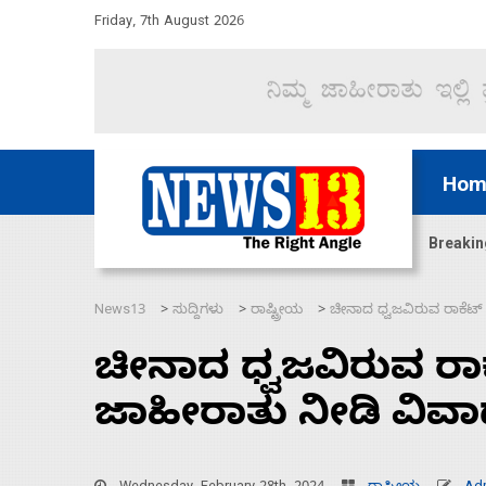
Friday, 7th August 2026
Hom
ಜಲಸಂಧಿ ಮೂಲಕ 60 ಹಡಗುಗಳನ್ನು ಸುರಕ್ಷಿತವಾಗಿ ಸಾಗಿಸಿದೆ ಭ
Breakin
News13
ಸುದ್ದಿಗಳು
ರಾಷ್ಟ್ರೀಯ
ಚೀನಾದ ಧ್ವಜವಿರುವ ರಾಕೆಟ್
>
>
>
ಚೀನಾದ ಧ್ವಜವಿರುವ ರ
ಜಾಹೀರಾತು ನೀಡಿ ವಿವಾದ