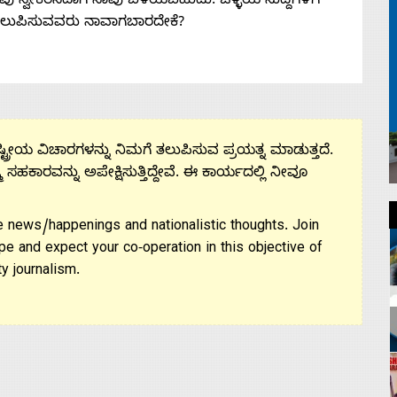
 ನೀವು ಸ್ವೀಕರಿಸಿದಾಗ ನಾವು ಬೆಳೆಯಬಹುದು. ಒಳ್ಳೆಯ ಸುದ್ದಿಗಳಿಗೆ
ತಲುಪಿಸುವವರು ನಾವಾಗಬಾರದೇಕೆ?
ಟ್ರೀಯ ವಿಚಾರಗಳನ್ನು ನಿಮಗೆ ತಲುಪಿಸುವ ಪ್ರಯತ್ನ ಮಾಡುತ್ತದೆ.
ಮ ಸಹಕಾರವನ್ನು ಅಪೇಕ್ಷಿಸುತ್ತಿದ್ದೇವೆ. ಈ ಕಾರ್ಯದಲ್ಲಿ ನೀವೂ
 news/happenings and nationalistic thoughts. Join
pe and expect your co-operation in this objective of
y journalism.