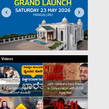
Videos
Lets celebrate Vijay Diwas
ವಿಶ್ವಗುರುವಾಗುತ್ತ ಭಾರತ – ಶ್ರೀ
in Conversation with Lt Cdr
ಸುನೀಲ್‌ ಕುಲಕರ್ಣಿ
Bijay Nair