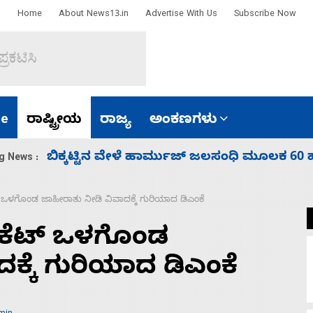
Home
About News13.in
Advertise With Us
Subscribe Now
e
ರಾಷ್ಟ್ರೀಯ
ರಾಜ್ಯ
ಅಂಕಣಗಳು
ಾರತ
ನಾಗೇಂದ್ರ ರಾಜೀನಾಮೆ ಕೊಡದಿದ್ದರೆ ಸದನ ನಡೆಸಲು
g News :
 ಒಳಗೊಂಡ ಜಾಹೀರಾತು ನೀಡಿ ವಿವಾದಕ್ಕೆ ಗುರಿಯಾದ ಡಿಎಂಕೆ
ಾಕೆಟ್ ಒಳಗೊಂಡ
ಕ್ಕೆ ಗುರಿಯಾದ ಡಿಎಂಕೆ