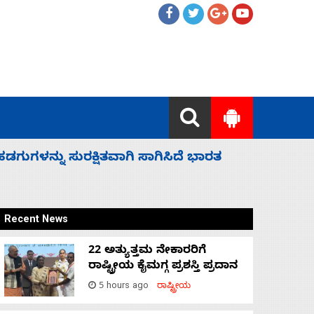
 ಬಿಡೆವು: ಛಲವಾದಿ ನಾರಾಯಣಸ್ವಾಮಿ
ಸಚಿವ ಸಂಪು
Recent News
22 ಅತ್ಯುತ್ತಮ ನೇಕಾರರಿಗೆ
ರಾಷ್ಟ್ರೀಯ ಕೈಮಗ್ಗ ಪ್ರಶಸ್ತಿ ಪ್ರದಾನ
5 hours ago
ರಾಷ್ಟ್ರೀಯ