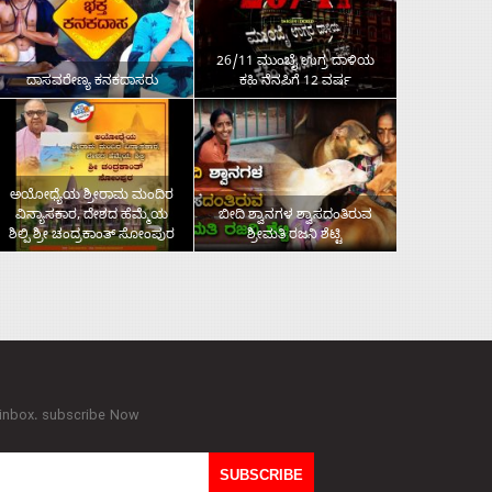
26/11 ಮುಂಬೈ ಉಗ್ರ ದಾಳಿಯ
ದಾಸವರೇಣ್ಯ ಕನಕದಾಸರು
ಕಹಿ ನೆನಪಿಗೆ 12 ವರ್ಷ
ಅಯೋಧ್ಯೆಯ ಶ್ರೀರಾಮ ಮಂದಿರ
ವಿನ್ಯಾಸಕಾರ, ದೇಶದ ಹೆಮ್ಮೆಯ
ಬೀದಿ ಶ್ವಾನಗಳ ಶ್ವಾಸದಂತಿರುವ
ಶಿಲ್ಪಿ ಶ್ರೀ ಚಂದ್ರಕಾಂತ್‌ ಸೋಂಪುರ
ಶ್ರೀಮತಿ ರಜನಿ ಶೆಟ್ಟಿ
 inbox. subscribe Now