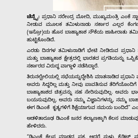
Us
ಚೆನ್ನೈ:
ಪ್ರಧಾನಿ ನರೇಂದ್ರ ಮೋದಿ, ಮುಖ್ಯಮಂತ್ರಿ ಎಂಕೆ ಸ
Advertise
ನೀಡುವ ಮೂಲಕ ತಮಿಳುನಾಡು ಸರ್ಕಾರ ಎಲ್ಲರ ಕೆಂಗಣ್ಣ
(ಇಸ್ರೋ)ಯ ಹೊಸ ಬಾಹ್ಯಾಕಾಶ ನೌಕೆಯ ಜಾಹೀರಾತು ತಮಿಳು
ಹುಟ್ಟಿಕೊಂಡಿದೆ.
With
ಎರಡು ದಿನಗಳ ತಮಿಳುನಾಡಿಗೆ ಭೇಟಿ ನೀಡಿರುವ ಪ್ರಧಾನಿ 
s
ಮತ್ತು ಬಾಹ್ಯಾಕಾಶ ಕ್ಷೇತ್ರದಲ್ಲಿ ಭಾರತದ ಪ್ರಗತಿಯನ್ನು ಒಪ್ಪ
ಸರ್ಕಾರದ ವಿರುದ್ಧ ವಾಗ್ದಾಳಿ ನಡೆಸಿದ್ದಾರೆ.
ತಿರುನಲ್ವೇಲಿಯಲ್ಲಿ ಸಭೆಯನ್ನುದ್ದೇಶಿಸಿ ಮಾತನಾಡಿದ ಪ್ರಧಾನಿ ಮ
Contact
ಅವರು ಸಿದ್ಧರಿಲ್ಲ ಮತ್ತು ನೀವು ಪಾವತಿಸುವ ತೆರಿಗೆಯೊಂದಿ
ಬಾಹ್ಯಾಕಾಶದ ಚಿತ್ರವನ್ನು ಸಹ ಸೇರಿಸುವುದಿಲ್ಲ. ಅವರು ಭ
Us
ಬಯಸುವುದಿಲ್ಲ, ಅವರು ನಮ್ಮ ವಿಜ್ಞಾನಿಗಳನ್ನು, ನಮ್ಮ ಬಾಹ್ಯ
ಈಗ ಡಿಎಂಕೆ ಕೃತ್ಯಗಳಿಗೆ ಶಿಕ್ಷೆಯಾಗುವ ಸಮಯ ಬಂದಿದೆ” ಎಂದಿ
ಆಡಳಿತಾರೂಢ ಡಿಎಂಕೆ ಜನರ ಕಲ್ಯಾಣಕ್ಕಾಗಿ ಕೆಲಸ ಮಾಡುವು
ಹೇಳಿದರು.
“ಡಿಎಂಕೆ ಕೆಲಸ ಮಾಡದ ಪಕ್ಷ, ಆದರೆ ಸುಳ್ಳು ಕ್ರೆಡಿ