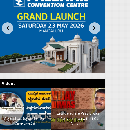
Videos
Lets celebrate Vijay Diwas
ವಿಶ್ವಗುರುವಾಗುತ್ತ ಭಾರತ – ಶ್ರೀ
in Conversation with Lt Cdr
ಸುನೀಲ್‌ ಕುಲಕರ್ಣಿ
Bijay Nair