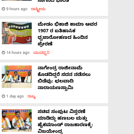
ಸಾಗಿಸಿದೆ ಭಾರತ
9 hours ago
ರಾಷ್ಟ್ರೀಯ
ಮೇಡಂ ಭಿಕಾಜಿ ಕಾಮಾ ಅವರ
1907 ರ ಐತಿಹಾಸಿಕ
ಧ್ವಜಾರೋಹಣದ ಹಿಂದಿನ
ಪ್ರೇರಣೆ
14 hours ago
ಯುವಧ್ವನಿ
ನಾಗೇಂದ್ರ ರಾಜೀನಾಮೆ
ಕೊಡದಿದ್ದರೆ ಸದನ ನಡೆಸಲು
ಬಿಡೆವು: ಛಲವಾದಿ
ನಾರಾಯಣಸ್ವಾಮಿ
1 day ago
ರಾಜ್ಯ
ಸಚಿವ ಸಂಪುಟ ವಿಸ್ತರಣೆ
ಮಾಡಿದ್ದು ಹಣಬಲ ಮತ್ತು
ಹೈಕಮಾಂಡ್ ರಾಜಕಾರಣಕ್ಕೆ:
ವಿಜಯೇಂದ್ರ