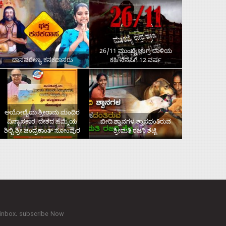
26/11 ಮುಂಬೈ ಉಗ್ರ ದಾಳಿಯ
ದಾಸವರೇಣ್ಯ ಕನಕದಾಸರು
ಕಹಿ ನೆನಪಿಗೆ 12 ವರ್ಷ
ಅಯೋಧ್ಯೆಯ ಶ್ರೀರಾಮ ಮಂದಿರ
ವಿನ್ಯಾಸಕಾರ, ದೇಶದ ಹೆಮ್ಮೆಯ
ಬೀದಿ ಶ್ವಾನಗಳ ಶ್ವಾಸದಂತಿರುವ
ಶಿಲ್ಪಿ ಶ್ರೀ ಚಂದ್ರಕಾಂತ್‌ ಸೋಂಪುರ
ಶ್ರೀಮತಿ ರಜನಿ ಶೆಟ್ಟಿ
 inbox. subscribe Now