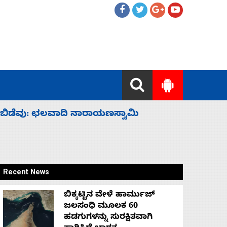
ಹೈಕಮಾಂಡ್ ರಾಜಕಾರಣಕ್ಕೆ: ವಿಜಯೇಂದ್ರ
‘ಕಳೆದ 3-4 
Recent News
ಬಿಕ್ಕಟ್ಟಿನ ವೇಳೆ ಹಾರ್ಮುಜ್
ಜಲಸಂಧಿ ಮೂಲಕ 60
ಹಡಗುಗಳನ್ನು ಸುರಕ್ಷಿತವಾಗಿ