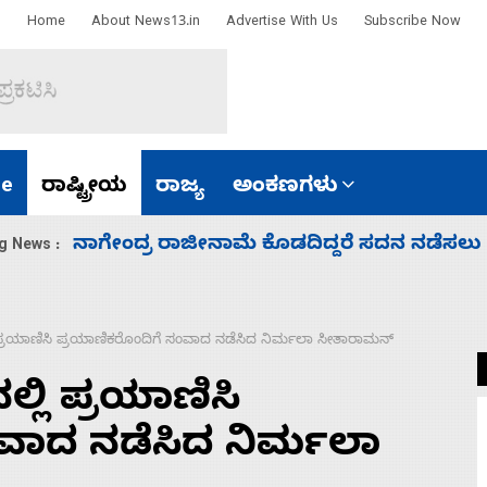
Home
About News13.in
Advertise With Us
Subscribe Now
e
ರಾಷ್ಟ್ರೀಯ
ರಾಜ್ಯ
ಅಂಕಣಗಳು
ಸಚಿವ ಸಂಪುಟ ವಿಸ್ತರಣೆ ಮಾಡಿದ್ದು ಹಣಬಲ ಮತ್ತು 
g News :
 ಪ್ರಯಾಣಿಸಿ ಪ್ರಯಾಣಿಕರೊಂದಿಗೆ ಸಂವಾದ ನಡೆಸಿದ ನಿರ್ಮಲಾ ಸೀತಾರಾಮನ್‌
್ಲಿ ಪ್ರಯಾಣಿಸಿ
ವಾದ ನಡೆಸಿದ ನಿರ್ಮಲಾ