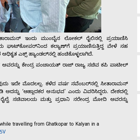
ೀತಾರಾಮನ್ ಇಂದು ಮುಂಬೈನ ಲೋಕಲ್ ರೈಲಿನಲ್ಲಿ ಪ್ರಯಾಣಿಸಿ
 ಘಾಟ್‌ಕೋಪರ್‌ನಿಂದ ಕಲ್ಯಾಣ್‌ಗೆ ಪ್ರಯಾಣಿಸುತ್ತಿದ್ದ ವೇಳೆ ಸಹ
ಧಿಕೃತ ಎಕ್ಸ್ ಹ್ಯಾಂಡಲ್‌ನಲ್ಲಿ ಹಂಚಿಕೊಳ್ಳಲಾಗಿದೆ.
ಮನ್ ಅವರನ್ನು ಕೇಂದ್ರ ಪಂಚಾಯತ್ ರಾಜ್ ರಾಜ್ಯ ಸಚಿವ ಕಪಿ ಪಾಟೀಲ್
ವುದು ಇದೇ ಮೊದಲಲ್ಲ. ಕಳೆದ ವರ್ಷ ನವೆಂಬರ್‌ನಲ್ಲಿ ಸೀತಾರಾಮನ್
ಿ ಅದನ್ನು ‘ಆಹ್ಲಾದಕರ ಅನುಭವ’ ಎಂದು ವಿವರಿಸಿದ್ದರು. ದೇಶದಲ್ಲಿ
ವರು ರೈಲ್ವೆ ಸಚಿವಾಲಯ ಮತ್ತು ಪ್ರಧಾನಿ ನರೇಂದ್ರ ಮೋದಿ ಅವರನ್ನು
hile travelling from Ghatkopar to Kalyan in a
f5V