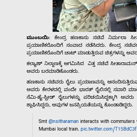
Us
Advertise
ಮುಂಬಯಿ
: ಕೇಂದ್ರ ಹಣಕಾಸು ಸಚಿವೆ ನಿರ್ಮಲಾ ಸ
With
ಪ್ರಯಾಣಿಕರೊಂದಿಗೆ ಸಂವಾದ ನಡೆಸಿದರು. ಕೇಂದ್ರ ಸಚಿವರು
ಪ್ರಯಾಣಿಕರೊಂದಿಗೆ ಚಾಟ್ ಮಾಡುತ್ತಿರುವ ಚಿತ್ರಗಳನ್ನು ಅವರ ಅ
s
ಕಲ್ಯಾಣ್ ನಿಲ್ದಾಣಕ್ಕೆ ಆಗಮಿಸಿದ ವಿತ್ತ ಸಚಿವೆ ಸೀತಾರಾ
ಅವರು ಬರಮಾಡಿಕೊಂಡರು.
ಹಣಕಾಸು ಸಚಿವರು ರೈಲು ಪ್ರಯಾಣವನ್ನು ಆನಂದಿಸುತ್ತಿರು
Contact
ಅವರು ಕೇರಳದಲ್ಲಿ ವಂದೇ ಭಾರತ್ ರೈಲಿನಲ್ಲಿ ಸವಾರಿ ಮಾಡ
ಸೆಮಿ-ಹೈ-ಸ್ಪೀಡ್ ರೈಲುಗಳನ್ನು ಪರಿಚಯಿಸಿದ್ದಕ್ಕಾಗಿ ಅ
Us
ಶ್ಲಾಘಿಸಿದ್ದರು, ಅವುಗಳ ಜನಪ್ರಿಯತೆಯನ್ನು ಕೊಂಡಾಡಿದ್ದರು.
Smt
@nsitharaman
interacts with commuters w
Mumbai local train.
pic.twitter.com/T15BdC3