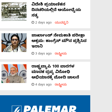
ವಿದೇಶಿ ಪ್ರಯಾಣಿಕನ
ದಿನಚರಿಯಲ್ಲಿದೆ ಅಯೋಧ್ಯೆಯ
ಸತ್ಯ
2 days ago
ಯುವಧ್ವನಿ
ಜಾರ್ಖಾಂಡ್‌ ನೇಮಕಾತಿ ಪರೀಕ್ಷಾ
ಅಕ್ರಮ: ಕಾಂಗ್ರೆಸ್‌ ಮೌನ ಪ್ರಶ್ನಿಸಿದ
ಇರಾನಿ
3 days ago
ರಾಷ್ಟ್ರೀಯ
ರಾಷ್ಟ್ರವ್ಯಾಪಿ 100 ವಾರಗಳ
ಮಾದಕ ದ್ರವ್ಯ ವಿರೋಧಿ
ಅಭಿಯಾನಕ್ಕೆ ಮೋದಿ ಚಾಲನೆ
4 days ago
ರಾಷ್ಟ್ರೀಯ