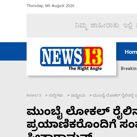
Thursday, 6th August 2026
Hom
ದ್ದರೆ ಸದನ ನಡೆಸಲು ಬಿಡೆವು: ಛಲವಾದಿ ನಾರಾಯಣಸ್ವಾಮಿ
Breakin
News13
ಸುದ್ದಿಗಳು
ರಾಷ್ಟ್ರೀಯ
ಮುಂಬೈ ಲೋಕಲ್‌ ರೈಲಿನಲ್ಲಿ
>
>
>
ಮುಂಬೈ ಲೋಕಲ್‌ ರೈಲಿನಲ
ಪ್ರಯಾಣಿಕರೊಂದಿಗೆ ಸಂ